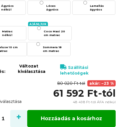
Ágyrács
Léces
Lamellás
nélkül
ágyrács
ágyrács
Matrac
Coco Maxi 20
nélkül
cm matrac
eluxe 10 cm
Sommera 18
atrac
cm matrac
Változat
Szállítási
és:
kiválasztása
lehetőségek
80 020 Ft-tól
akár: –23 %
61 592 Ft
-tól
iválasztása
48 498 Ft
-tól ÁFA nélkül
Egysé
Hozzáadás a kosárhoz