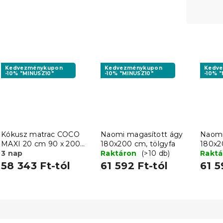
Kedvezménykupon
Kedvezménykupon
Kedv
-10% "MINUSZ10"
-10% "MINUSZ10"
-10% 
Kókusz matrac COCO
Naomi magasított ágy
Naomi
MAXI 20 cm 90 x 200
180x200 cm, tölgyfa
180x2
cm
3 nap
Raktáron
(>10 db)
Rakt
58 343 Ft-tól
61 592 Ft-tól
61 5