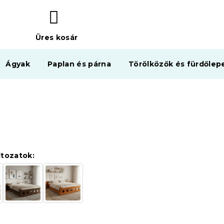
Üres kosár
KOSÁR
Ágyak
Paplan és párna
Törölközők és fürdőlep
ltozatok: