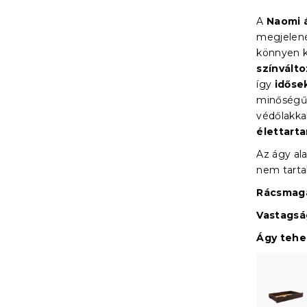
A
Naomi 
megjelené
könnyen k
színvált
így
időse
minőségű 
védőlakka
élettart
Az ágy ala
nem tart
Rácsmaga
Vastagsá
Ágy teher