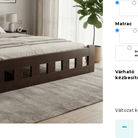
Matrac
D
m
Várható
kézbesít
Változat k