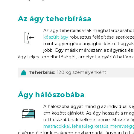
Az ágy teherbírása
Az ágy teherbírásának meghatározásához
készült ágy
robusztus felépítése szerkezet
mint a gyengébb anyagból készült ágyak.
jobb. Egy másik mérőszám az ágyrács és 
ágy teljes terhelhetőségét, amelyet a gyártó határo
Teherbírás:
120 kg személyenként
Ágy hálószobába
A hálószoba ágyát mindig az individuális 
cm között ajánlott. Az ágy hosszát a ma
rel hosszabbnak kellene lennie. Masszív 
matracokkal, lehetőleg kettős merevségg
elvégre életünk csaknem egyharmadát ágyban töltjü