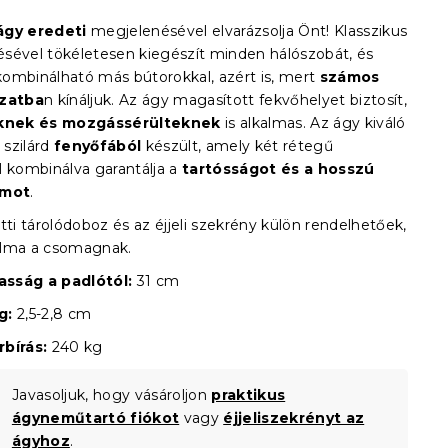
ágy eredeti
megjelenésével elvarázsolja Önt!
Klasszikus
sével tökéletesen kiegészít minden hálószobát, és
ombinálható más bútorokkal, azért is, mert
számos
ozatba
n kínáljuk. Az ágy magasított fekvőhelyet biztosít,
knek és mozgássérülteknek
is alkalmas. Az ágy kiváló
szilárd
fenyőfából
készült, amely két rétegű
l kombinálva garantálja a
tartósságot és a hosszú
amot
.
tti tárolódoboz és az éjjeli szekrény külön rendelhetőek,
alma a csomagnak.
sság a padlótól:
31 cm
g:
2,5-2,8 cm
bírás:
240 kg
Javasoljuk, hogy vásároljon
praktikus
ágyneműtartó fiókot
vagy
éjjeliszekrényt az
ágyhoz
.