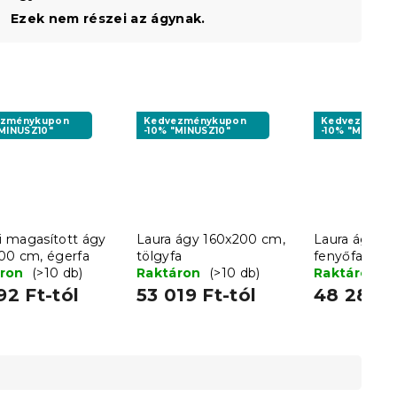
Ezek nem részei az ágynak.
ezménykupon
Kedvezménykupon
Kedvezményk
"MINUSZ10"
-10% "MINUSZ10"
-10% "MINUSZ1
 magasított ágy
Laura ágy 160x200 cm,
Laura ágy 1
00 cm, égerfa
tölgyfa
fenyőfa
áron
(>10 db)
Raktáron
(>10 db)
Raktáron
(
92 Ft-tól
53 019 Ft-tól
48 281 F