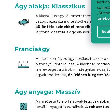
kattin
Ágy alakja: Klasszikus
sütibeá
„Sütib
A klasszikus ágy jól ismert formája egyedül
tájék
vázból, azaz szilárd testből és ágyrácsból
különféle színekkel rendelkeznek
. Há
Beál
legtöbb klasszikus ágy alá kihúzható
táro
Franciaágy
Ha kétszemélyes ágyat választ, akkor azt
bizonnyal időtálló lesz. A kivehető matracc
merevségét a párok mindegyikének saját
ágyak modernek,
és ízléses kiegészítő
Ágy anyaga: Masszív
A minőségi tömörfa ágyak leggyakrabban 
bevált anyagot használnak.
A robusztus 