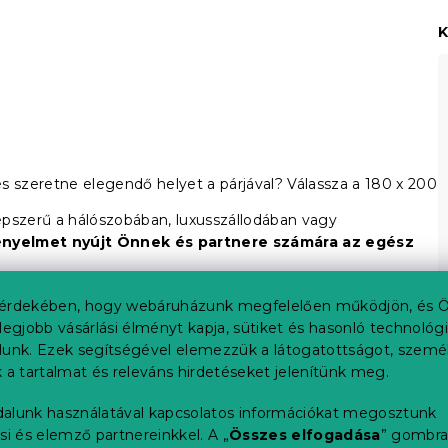
K
s szeretne elegendő helyet a párjával? Válassza a 180 x 200
pszerű a hálószobában, luxusszállodában vagy
nyelmet nyújt Önnek és partnere számára az egész
érdekében, hogy webáruházunk megfelelően működjön, és Ö
205 cm
legjobb vásárlási élményt kapja, sütiket és hasonló technológ
200 cm
lunk. Ezek segítségével elemezzük a látogatottságot, szemé
187 cm
180 cm
 a tartalmat és releváns hirdetéseket jelenítünk meg.
67 cm
41 cm
alunk használatával kapcsolatos információkat megosztunk
si és elemző partnereinkkel. A „
Összes elfogadása
” gombr