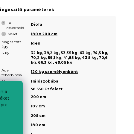
iegészítő paraméterek
Fa
?
Diófa
dekoráció
Méret
180 x 200 cm
?
Magasított
Igen
ágy
Súly
32 kg, 39,2 kg, 53,35 kg, 63 kg, 74,5 kg,
70,2 kg, 59,1 kg, 41,85 kg, 43,5 kg, 70,6
kg, 66,3 kg, 49,05 kg
Ágy
120 kg személyenként
teherbírása
Alkalmas
Hálószobába
Ár
56 550 Ft felett
n a
Belső hossz
200 cm
iákat
lyre
Belső
187 cm
szélesség
Külső hossz
205 cm
Külső
180 cm
szélesség
a