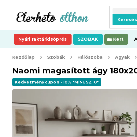
Ugrás
a
fő
Keresé
tartalomhoz
Nyári raktárkisöprés
SZOBÁK
Kert
Kezdőlap
Szobák
Hálószoba
Ágyak
Naomi magasított ágy 180x20
Kedvezménykupon -10% "MINUSZ10"