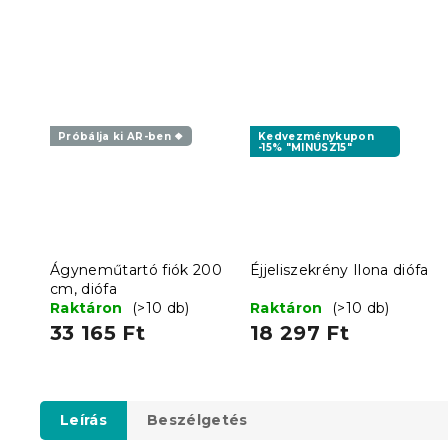
Próbálja ki AR-ben ❖
Kedvezménykupon
-15% "MINUSZ15"
Ágyneműtartó fiók 200
Éjjeliszekrény Ilona diófa
cm, diófa
Raktáron
(>10 db)
Raktáron
(>10 db)
33 165 Ft
18 297 Ft
Leírás
Beszélgetés