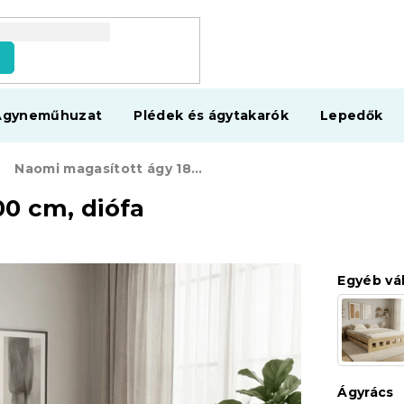
s
Ágyneműhuzat
Plédek és ágytakarók
Lepedők
Naomi magasított ágy 180x200 cm, diófa
0 cm, diófa
Egyéb vá
Ágyrács