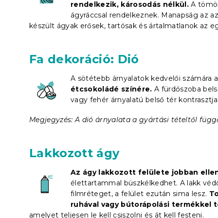
rendelkezik, károsodás nélkül.
A tömörf
ágyráccsal rendelkeznek. Manapság az azon
készült ágyak erősek, tartósak és ártalmatlanok az e
Fa dekoráció: Dió
A sötétebb árnyalatok kedvelői számára a 
étcsokoládé színére.
A fürdőszoba bels
vagy fehér árnyalatú belső tér kontrasztj
Megjegyzés: A dió árnyalata a gyártási tételtől függő
Lakkozott ágy
Az ágy lakkozott felülete jobban elle
élettartammal büszkélkedhet. A lakk védő
filmréteget, a felület ezután sima lesz.
To
ruhával vagy bútorápolási termékkel t
amelyet teljesen le kell csiszolni és át kell festeni.