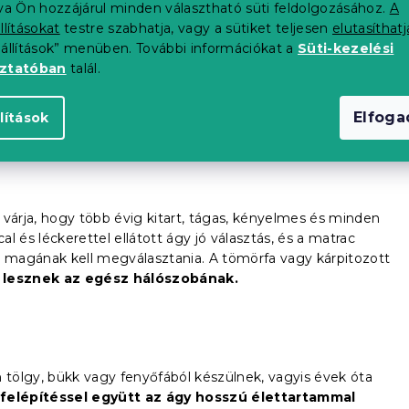
tva Ön hozzájárul minden választható süti feldolgozásához.
A
llításokat
testre szabhatja, vagy a sütiket teljesen
elutasíthatj
eállítások” menüben. További információkat a
Süti-kezelési
 és szilárdan áll a padlón. A klasszikus ágyak általában
oztatóban
talál.
 állnak, amelyre a matracot ráhelyezik.
Érdekes dizájnnal és
tránya lehet, hogy nincs tárhelye. Ne essen kétségbe. A
Elfog
lítások
ló doboz
vásárolható meg.
 várja, hogy több évig kitart, tágas, kényelmes és minden
al és léckerettel ellátott ágy jó választás, és a matrac
 magának kell megválasztania. A tömörfa vagy kárpitozott
i lesznek az egész hálószobának.
tölgy, bükk vagy fenyőfából készülnek, vagyis évek óta
felépítéssel együtt az ágy hosszú élettartammal