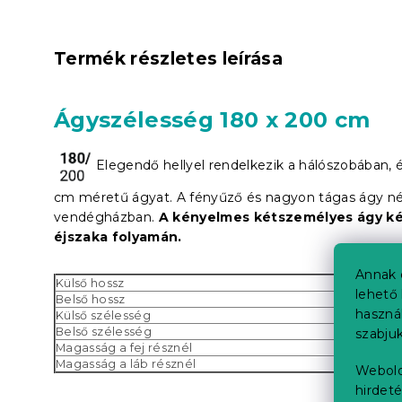
Termék részletes leírása
Ágyszélesség 180 x 200 cm
Elegendő hellyel rendelkezik a hálószobában, é
cm méretű ágyat. A fényűző és nagyon tágas ágy né
vendégházban.
A kényelmes kétszemélyes ágy ké
éjszaka folyamán.
Annak 
Külső hossz
lehető 
Belső hossz
haszná
Külső szélesség
Belső szélesség
szabjuk
Magasság a fej résznél
Magasság a láb résznél
Webold
hirdeté