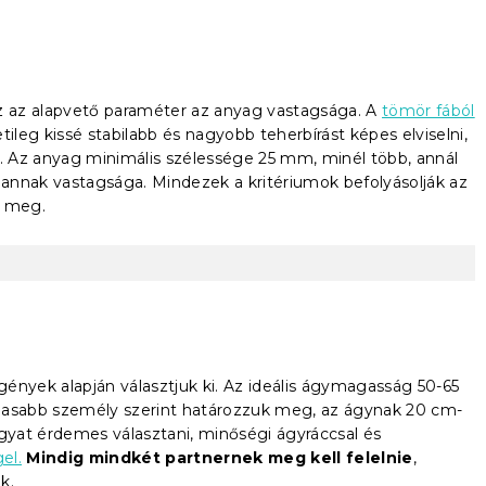
 az alapvető paraméter az anyag vastagsága. A
tömör fából
ileg kissé stabilabb és nagyobb teherbírást képes elviselni,
 Az anyag minimális szélessége 25 mm, minél több, annál
annak vastagsága. Mindezek a kritériumok befolyásolják az
z meg.
igények alapján választjuk ki. Az ideális ágymagasság 50-65
gasabb személy szerint határozzuk meg, az ágynak 20 cm-
ágyat érdemes választani, minőségi ágyráccsal és
el.
Mindig mindkét partnernek meg kell felelnie
,
k.