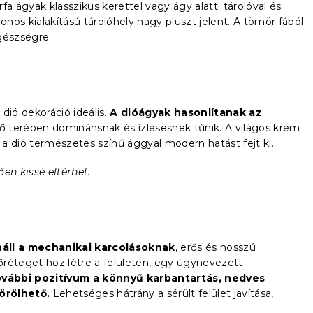
a ágyak klasszikus kerettel vagy ágy alatti tárolóval és
os kialakítású tárolóhely nagy pluszt jelent. A tömör fából
gészségre.
dió dekoráció ideális.
A dióágyak hasonlítanak az
ő terében dominánsnak és ízlésesnek tűnik. A világos krém
a a dió természetes színű ággyal modern hatást fejt ki.
en kissé eltérhet.
náll a mechanikai karcolásoknak
, erős és hosszú
réteget hoz létre a felületen, egy úgynevezett
vábbi pozitívum a könnyű karbantartás, nedves
örölhető.
Lehetséges hátrány a sérült felület javítása,