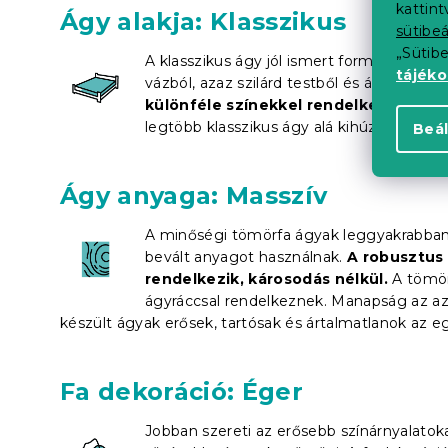
kattin
Ágy alakja: Klasszikus
sütibeá
„Sütib
A klasszikus ágy jól ismert formája egyedül
tájék
vázból, azaz szilárd testből és ágyrácsból
különféle színekkel rendelkeznek
. Há
legtöbb klasszikus ágy alá kihúzható
táro
Beál
Ágy anyaga: Masszív
A minőségi tömörfa ágyak leggyakrabban 
bevált anyagot használnak.
A robusztus 
rendelkezik, károsodás nélkül.
A tömörf
ágyráccsal rendelkeznek. Manapság az azon
készült ágyak erősek, tartósak és ártalmatlanok az e
Fa dekoráció: Éger
Jobban szereti az erősebb színárnyalatok