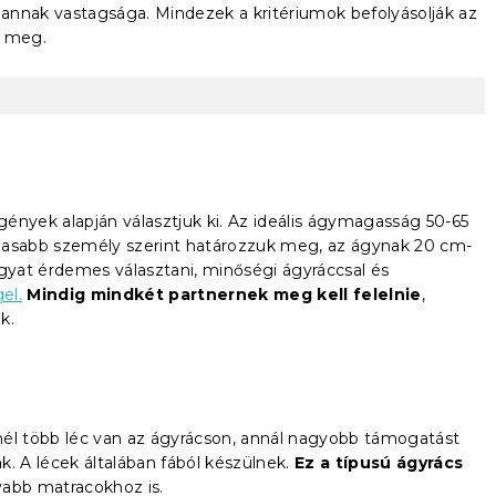
annak vastagsága. Mindezek a kritériumok befolyásolják az
z meg.
igények alapján választjuk ki. Az ideális ágymagasság 50-65
gasabb személy szerint határozzuk meg, az ágynak 20 cm-
ágyat érdemes választani, minőségi ágyráccsal és
el.
Mindig mindkét partnernek meg kell felelnie
,
k.
inél több léc van az ágyrácson, annál nagyobb támogatást
. A lécek általában fából készülnek.
Ez a típusú ágyrács
yabb matracokhoz is.