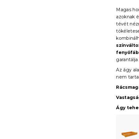
Magas ho
azoknak é
tévét néz
tökéletes
kombinálh
színvált
fenyőfáb
garantálja
Az ágy ala
nem tart
Rácsmaga
Vastagsá
Ágy teher