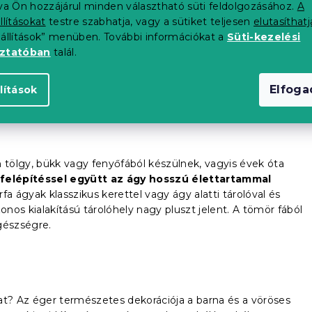
tva Ön hozzájárul minden választható süti feldolgozásához.
A
llításokat
testre szabhatja, vagy a sütiket teljesen
elutasíthatj
eállítások” menüben. További információkat a
Süti-kezelési
 és szilárdan áll a padlón. A klasszikus ágyak általában
oztatóban
talál.
 állnak, amelyre a matracot ráhelyezik.
Érdekes dizájnnal és
tránya lehet, hogy nincs tárhelye. Ne essen kétségbe. A
ló doboz
vásárolható meg.
Elfog
lítások
tölgy, bükk vagy fenyőfából készülnek, vagyis évek óta
felépítéssel együtt az ágy hosszú élettartammal
a ágyak klasszikus kerettel vagy ágy alatti tárolóval és
os kialakítású tárolóhely nagy pluszt jelent. A tömör fából
gészségre.
at? Az éger természetes dekorációja a barna és a vöröses