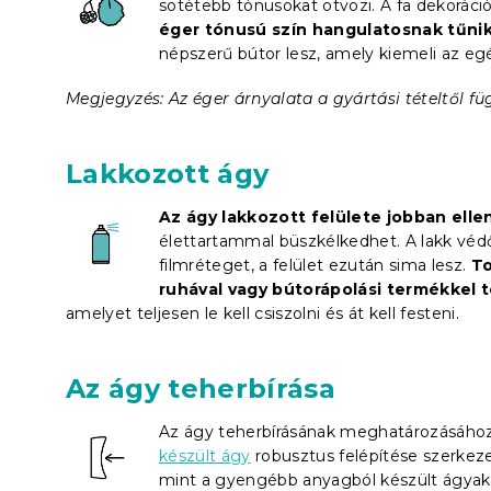
sötétebb tónusokat ötvözi. A fa dekoráci
éger tónusú szín hangulatosnak tűni
népszerű bútor lesz, amely kiemeli az egé
Megjegyzés: Az éger árnyalata a gyártási tételtől fü
Lakkozott ágy
Az ágy lakkozott felülete jobban elle
élettartammal büszkélkedhet. A lakk védő
filmréteget, a felület ezután sima lesz.
To
ruhával vagy bútorápolási termékkel t
amelyet teljesen le kell csiszolni és át kell festeni.
Az ágy teherbírása
Az ágy teherbírásának meghatározásához
készült ágy
robusztus felépítése szerkezet
mint a gyengébb anyagból készült ágyak.