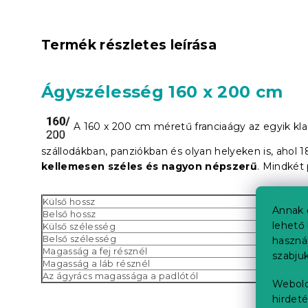
Termék részletes leírása
Ágyszélesség 160 x 200 cm
A 160 x 200 cm méretű franciaágy az egyik kla
szállodákban, panziókban és olyan helyeken is, ahol
kellemesen széles és nagyon népszerű
. Mindkét
Külső hossz
Annak 
Belső hossz
lehető 
Külső szélesség
Belső szélesség
haszná
Magasság a fej résznél
szabjuk
Magasság a láb résznél
Az ágyrács magassága a padlótól
Webold
hirdeté