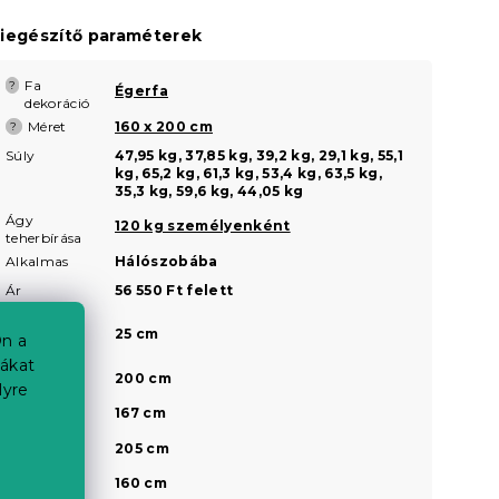
iegészítő paraméterek
Fa
?
Égerfa
dekoráció
Méret
160 x 200 cm
?
Súly
47,95 kg, 37,85 kg, 39,2 kg, 29,1 kg, 55,1
kg, 65,2 kg, 61,3 kg, 53,4 kg, 63,5 kg,
35,3 kg, 59,6 kg, 44,05 kg
Ágy
120 kg személyenként
teherbírása
Alkalmas
Hálószobába
Ár
56 550 Ft felett
Az ágyrács
25 cm
magassága
n a
a padlótól
iákat
Belső hossz
200 cm
lyre
Belső
167 cm
szélesség
Külső hossz
205 cm
Külső
160 cm
a
szélesség