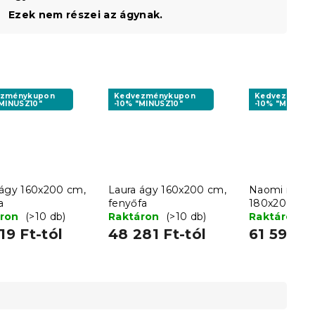
Ezek nem részei az ágynak.
ezménykupon
Kedvezménykupon
Kedvezményk
"MINUSZ10"
-10% "MINUSZ10"
-10% "MINUSZ1
 ágy 160x200 cm,
Laura ágy 160x200 cm,
Naomi magas
a
fenyőfa
180x200 cm,
áron
(>10 db)
Raktáron
(>10 db)
Raktáron
(
19 Ft-tól
48 281 Ft-tól
61 592 Ft