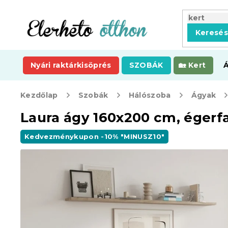
Ugrás
a
fő
Keresé
tartalomhoz
Nyári raktárkisöprés
SZOBÁK
Kert
Kezdőlap
Szobák
Hálószoba
Ágyak
Laura ágy 160x200 cm, égerf
Kedvezménykupon -10% "MINUSZ10"