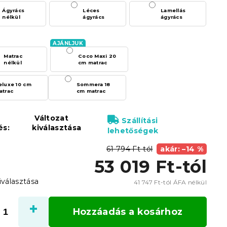
Ágyrács
Léces
Lamellás
nélkül
ágyrács
ágyrács
Matrac
Coco Maxi 20
nélkül
cm matrac
eluxe 10 cm
Sommera 18
atrac
cm matrac
Változat
Szállítási
és:
kiválasztása
lehetőségek
61 794 Ft-tól
akár: –14 %
53 019 Ft
-tól
iválasztása
41 747 Ft
-tól ÁFA nélkül
Egysé
Hozzáadás a kosárhoz