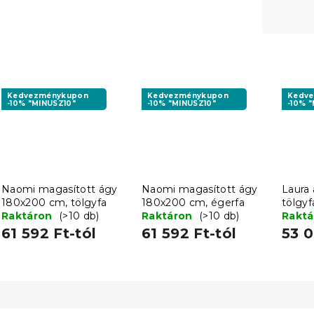
Kedvezménykupon
Kedvezménykupon
Kedv
-10% "MINUSZ10"
-10% "MINUSZ10"
-10% 
Naomi magasított ágy
Naomi magasított ágy
Laura
180x200 cm, tölgyfa
180x200 cm, égerfa
tölgyf
Raktáron
(>10 db)
Raktáron
(>10 db)
Rakt
61 592 Ft-tól
61 592 Ft-tól
53 0