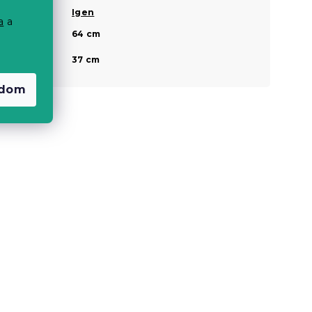
Lakkozott
Igen
a
a
Magasság a
64 cm
fej résznél
Magasság a
37 cm
láb résznél
adom