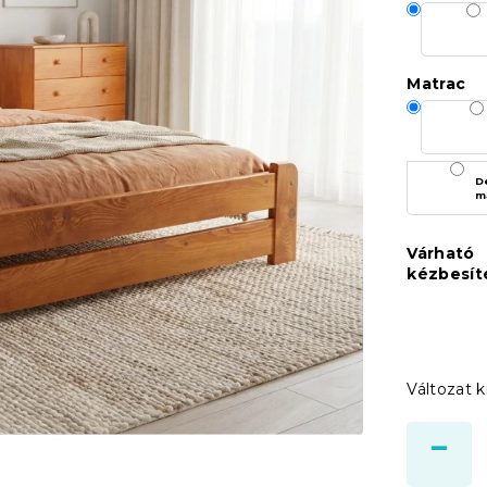
Matrac
D
m
Várható
kézbesít
Változat k