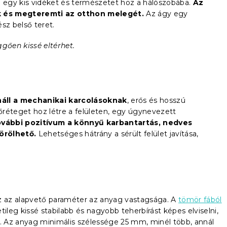
ó egy kis vidéket és természetet hoz a hálószobába.
Az
k és megteremti az otthon melegét.
Az ágy egy
sz belső teret.
ggően kissé eltérhet.
náll a mechanikai karcolásoknak
, erős és hosszú
réteget hoz létre a felületen, egy úgynevezett
vábbi pozitívum a könnyű karbantartás, nedves
örölhető.
Lehetséges hátrány a sérült felület javítása,
 az alapvető paraméter az anyag vastagsága. A
tömör fából
ileg kissé stabilabb és nagyobb teherbírást képes elviselni,
 Az anyag minimális szélessége 25 mm, minél több, annál