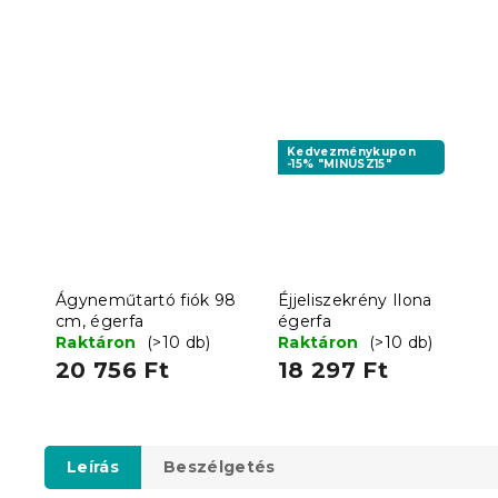
Kedvezménykupon
-15% "MINUSZ15"
Ágyneműtartó fiók 98
Éjjeliszekrény Ilona
cm, égerfa
égerfa
Raktáron
(>10 db)
Raktáron
(>10 db)
20 756 Ft
18 297 Ft
Leírás
Beszélgetés