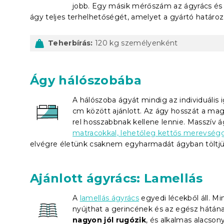
jobb. Egy másik mérőszám az ágyrács és 
ágy teljes terhelhetőségét, amelyet a gyártó határo
Teherbírás:
120 kg személyenként
Ágy hálószobába
A hálószoba ágyát mindig az individuális 
cm között ajánlott. Az ágy hosszát a ma
rel hosszabbnak kellene lennie. Masszív 
matracokkal, lehetőleg kettős merevségg
elvégre életünk csaknem egyharmadát ágyban töltjü
Ajánlott ágyrács: Lamellás
A
lamellás ágyrács
egyedi lécekből áll. M
nyújthat a gerincének és az egész hátának
nagyon jól rugózik
, és alkalmas alacson