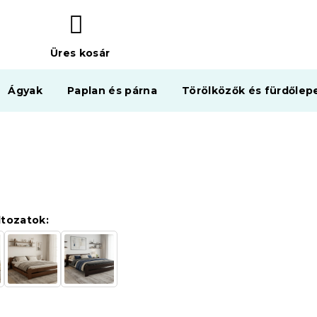
Üres kosár
KOSÁR
Ágyak
Paplan és párna
Törölközők és fürdőlep
ltozatok: