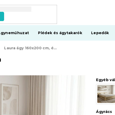
s
Ágyneműhuzat
Plédek és ágytakarók
Lepedők
Laura ágy 160x200 cm, égerfa
a
Egyéb vá
Ágyrács