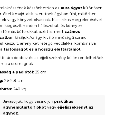
mlokrészének köszönhetően a
Laura ágyat
különösen
rtékelik majd, akik szeretnek ágyban ülni, miközben
nek vagy könyvet olvasnak. Klasszikus megjelenésével
en kiegészít minden hálószobát, és könnyen
ató más bútorokkal, azért is, mert
számos
ozatba
n kínáljuk.Az ágy kiváló minőségű szilárd
ól
készült, amely két rétegű védőlakkal kombinálva
 a
tartósságot és a hosszú élettartamot
.
tti tárolódoboz és az éjjeli szekrény külön rendelhetőek,
alma a csomagnak.
sság a padlótól:
25 cm
g:
2,5-2,8 cm
bírás:
240 kg
Javasoljuk, hogy vásároljon
praktikus
ágyneműtartó fiókot
vagy
éjjeliszekrényt az
ágyhoz
.