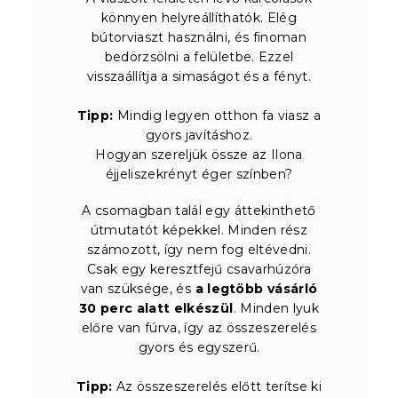
könnyen helyreállíthatók. Elég
bútorviaszt használni, és finoman
bedörzsölni a felületbe. Ezzel
visszaállítja a simaságot és a fényt.
Tipp:
Mindig legyen otthon fa viasz a
gyors javításhoz.
Hogyan szereljük össze az Ilona
éjjeliszekrényt éger színben?
A csomagban talál egy áttekinthető
útmutatót képekkel. Minden rész
számozott, így nem fog eltévedni.
Csak egy keresztfejű csavarhúzóra
van szüksége, és
a legtöbb vásárló
30 perc alatt elkészül
. Minden lyuk
előre van fúrva, így az összeszerelés
gyors és egyszerű.
Tipp:
Az összeszerelés előtt terítse ki