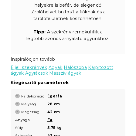
helyekre is befér, de elegendő
tárolóhelyet biztosít a fióknak és a
tárolófelületnek köszönhetően.
Tipp:
A szekrény remekül illik a
legtöbb azonos árnyalatú ágyunkhoz.
Inspirálódjon tovább
Éjjeli szekrények
Ágyak
Hálószoba
Kárpitozott
ágyak
Ágyrácsok
Masszív ágyak
Kiegészítő paraméterek
Fa dekoráció
Égerfa
?
Mélység
28 cm
?
Magasság
42 cm
?
Anyaga
Fa
Súly
5,75 kg
Szélesség
42 cm