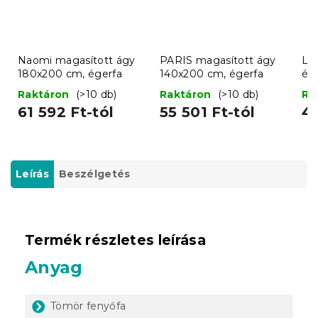
Naomi magasított ágy
PARIS magasított ágy
La
180x200 cm, égerfa
140x200 cm, égerfa
ég
Raktáron
(>10 db)
Raktáron
(>10 db)
Ra
61 592 Ft-tól
55 501 Ft-tól
44
Leírás
Beszélgetés
Termék részletes leírása
Anyag
Tömör fenyőfa