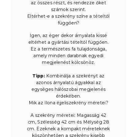
az összes részt, és rendezze őket
számok szerint.
Eltérhet-e a szekrény színe a tételtől
függően?
Igen, az éger dekor árnyalata kissé
eltérhet a gyártási tételtől függően.
Ez a természetes fa tulajdonsága,
amely minden darabnak egyedi
megjelenést kölcsönöz.
Tipp:
Kombinálja a szekrényt az
azonos árnyalatú ágyakkal az
egységes hálószobai megjelenés
érdekében.
Mik az Ilona éjjeliszekrény méretei?
A szekrény méretei: Magasság 42
cm, Szélesség 42 cm és Mélység 28
cm. Ezeknek a kompakt méreteknek
köszönhetően a szekrény kisebb