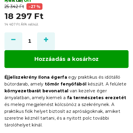
(>10 db)
25 342 Ft
–27 %
18 297 Ft
14 407 Ft ÁFA nélkül
Egységár:
Hozzáadás a kosárhoz
Éjjeliszekrény Ilona égerfa
egy praktikus és időtálló
bútordarab, amely
tömör fenyőfából
készült. A felülete
környezetbarát bevonattal
van kezelve éger
árnyalatban, amely kiemeli a
fa természetes erezetét
és meleg megjelenést kölcsönöz a szekrénynek. A
praktikus fiók helyet biztosít az apróságoknak, amiket
szeretne kéznél tartani, és a nyitott polc további
tárolóhelyet kínál.