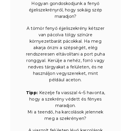
Hogyan gondoskodjunk a fenyő
éjjeliszekrényről, hogy sokáig szép
maradjon?
A tömör fenyő éjjeliszekrény kétszer
van pácolva tölgy színűre
környezetbarát pácokkal. Ha meg
akarja őrizni a szépségét, elég
rendszeresen eltávolítani a port puha
ronggyal. Kerülje a nehéz, forró vagy
nedves tárgyakat a felületen, és ne
használjon vegyszereket, mint
például aceton.
Tipp:
Kezelje fa viasszal 4–5 havonta,
hogy a szekrény védett és fényes
maradjon.
Mi a teendő, ha karcolások jelennek
meg a szekrényen?
A viaszolt felületen lévő karcolások