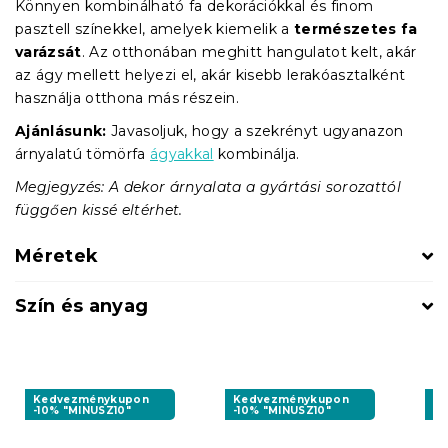
Könnyen kombinálható fa dekorációkkal és finom
pasztell színekkel, amelyek kiemelik a
természetes fa
varázsát
. Az otthonában meghitt hangulatot kelt, akár
az ágy mellett helyezi el, akár kisebb lerakóasztalként
használja otthona más részein.
Ajánlásunk:
Javasoljuk, hogy a szekrényt ugyanazon
árnyalatú tömörfa
ágyakkal
kombinálja.
Megjegyzés: A dekor árnyalata a gyártási sorozattól
függően kissé eltérhet.
Méretek
Szín és anyag
Kedvezménykupon
Kedvezménykupon
K
-10% "MINUSZ10"
-10% "MINUSZ10"
-1