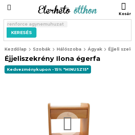
Ugrás
KO
a
fő
tartalomhoz
KERESÉS
Kezdőlap
Szobák
Hálószoba
Ágyak
Éjjeli szek
Éjjeliszekrény Ilona égerfa
Kedvezménykupon -15% "MINUSZ15"