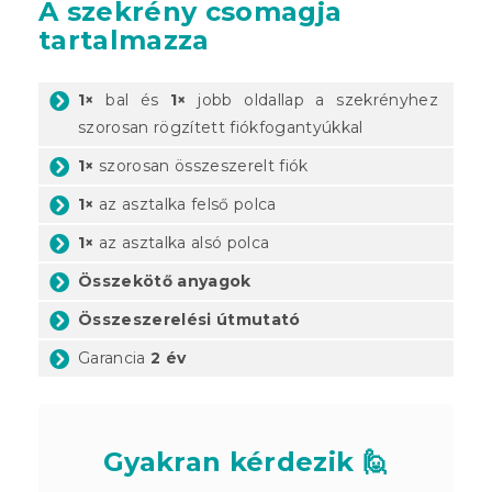
A szekrény csomagja
tartalmazza
1×
bal és
1×
jobb oldallap a szekrényhez
szorosan rögzített fiókfogantyúkkal
1×
szorosan összeszerelt fiók
1×
az asztalka felső polca
1×
az asztalka alsó polca
Összekötő anyagok
Összeszerelési útmutató
Garancia
2 év
Gyakran kérdezik 🙋