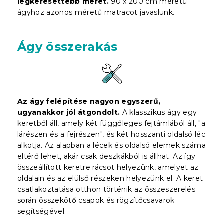
legkeresettebb méret.
90 x 200 cm méretű
ágyhoz azonos méretű matracot javaslunk.
Ágy összerakás
Az ágy felépítése nagyon egyszerű,
ugyanakkor jól átgondolt.
A klasszikus ágy egy
keretből áll, amely két függőleges fejtámlából áll, "a
lárészen és a fejrészen", és két hosszanti oldalsó léc
alkotja. Az alapban a lécek és oldalsó elemek száma
eltérő lehet, akár csak deszkákból is állhat. Az így
összeállított keretre rácsot helyezünk, amelyet az
oldalain és az elülső részeken helyezünk el. A keret
csatlakoztatása otthon történik az összeszerelés
során összekötő csapok és rögzítőcsavarok
segítségével.