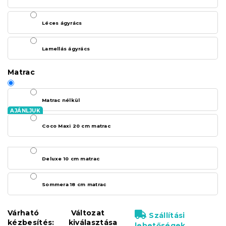
Léces ágyrács
Lamellás ágyrács
Matrac
Matrac nélkül
Coco Maxi 20 cm matrac
Deluxe 10 cm matrac
Sommera 18 cm matrac
Várható
Változat
Szállítási
kézbesítés:
kiválasztása
lehetőségek