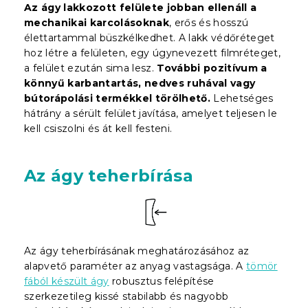
Az ágy lakkozott felülete jobban ellenáll a
mechanikai karcolásoknak
, erős és hosszú
élettartammal büszkélkedhet. A lakk védőréteget
hoz létre a felületen, egy úgynevezett filmréteget,
a felület ezután sima lesz.
További pozitívum a
könnyű karbantartás, nedves ruhával vagy
bútorápolási termékkel törölhető.
Lehetséges
hátrány a sérült felület javítása, amelyet teljesen le
kell csiszolni és át kell festeni.
Az ágy teherbírása
Az ágy teherbírásának meghatározásához az
alapvető paraméter az anyag vastagsága. A
tömör
fából készült ágy
robusztus felépítése
szerkezetileg kissé stabilabb és nagyobb