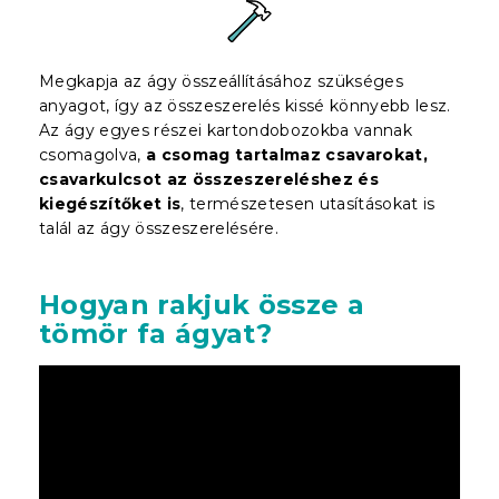
Megkapja az ágy összeállításához szükséges
anyagot, így az összeszerelés kissé könnyebb lesz.
Az ágy egyes részei kartondobozokba vannak
csomagolva,
a csomag tartalmaz csavarokat,
csavarkulcsot az összeszereléshez és
kiegészítőket is
, természetesen utasításokat is
talál az ágy összeszerelésére.
Hogyan rakjuk össze a
tömör fa ágyat?