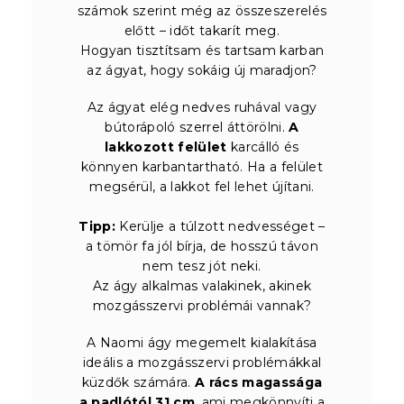
számok szerint még az összeszerelés
előtt – időt takarít meg.
Hogyan tisztítsam és tartsam karban
az ágyat, hogy sokáig új maradjon?
Az ágyat elég nedves ruhával vagy
bútorápoló szerrel áttörölni.
A
lakkozott felület
karcálló és
könnyen karbantartható. Ha a felület
megsérül, a lakkot fel lehet újítani.
Tipp:
Kerülje a túlzott nedvességet –
a tömör fa jól bírja, de hosszú távon
nem tesz jót neki.
Az ágy alkalmas valakinek, akinek
mozgásszervi problémái vannak?
A Naomi ágy megemelt kialakítása
ideális a mozgásszervi problémákkal
küzdők számára.
A rács magassága
a padlótól 31 cm
, ami megkönnyíti a