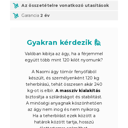
Az összetételre vonatkozó utasítások
Garancia
2 év
Gyakran kérdezik 🙋
Valóban kibírja az ágy, ha a férjemmel
együtt több mint 120 kilót nyomunk?
A Naomi ágy tömör fenyőfából
készült, és személyenként 120 kg
teherbírású, tehát összesen akár 240
kg-ot is elbír.
A masszív kialakítás
biztosítja a szilárdságot és stabilitást.
A minőségi anyagnak köszönhetően
az ágy nem inog és nem nyikorog.
Ha a teherbírást ezek között a
határok között tartja, hosszú