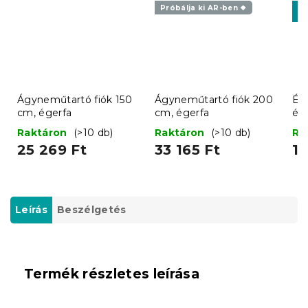
Próbálja ki AR-ben ❖
K
-1
Ágyneműtartó fiók 150
Ágyneműtartó fiók 200
Éjj
cm, égerfa
cm, égerfa
ég
Raktáron
(>10 db)
Raktáron
(>10 db)
Ra
25 269 Ft
33 165 Ft
18
Leírás
Beszélgetés
Termék részletes leírása