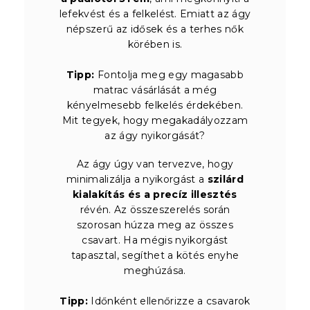
lefekvést és a felkelést. Emiatt az ágy
népszerű az idősek és a terhes nők
körében is.
Tipp:
Fontolja meg egy magasabb
matrac vásárlását a még
kényelmesebb felkelés érdekében.
Mit tegyek, hogy megakadályozzam
az ágy nyikorgását?
Az ágy úgy van tervezve, hogy
minimalizálja a nyikorgást a
szilárd
kialakítás és a precíz illesztés
révén. Az összeszerelés során
szorosan húzza meg az összes
csavart. Ha mégis nyikorgást
tapasztal, segíthet a kötés enyhe
meghúzása.
Tipp:
Időnként ellenőrizze a csavarok