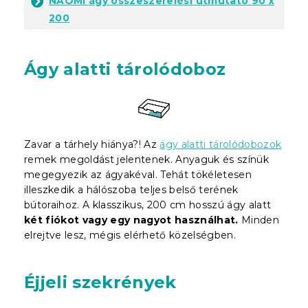
NAOMI ágy összeszerelési útmutató 90 x
200
Ágy alatti tárolódoboz
Zavar a tárhely hiánya?! Az
ágy alatti tárolódobozok
remek megoldást jelentenek. Anyaguk és színük
megegyezik az ágyakéval. Tehát tökéletesen
illeszkedik a hálószoba teljes belső terének
bútoraihoz. A klasszikus, 200 cm hosszú ágy alatt
két fiókot vagy egy nagyot használhat.
Minden
elrejtve lesz, mégis elérhető közelségben.
Éjjeli szekrények