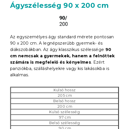
Ágyszélesség 90 x 200 cm
Az egyszemélyes ágy standard mérete pontosan
90 x 200 cm. A legnépszerűbb gyermek- és
diákszobákban. Az ágy klasszikus szélessége
90
cm nemcsak a gyermekek, hanem a felnőttek
számára is megfelelő és kényelmes
. Ezért
panziókba, szálláshelyekre vagy kis lakásokba is
alkalmas.
Külső hossz
205 cm
Belső hossz
200 cm
Külső szélesség
97 cm
Belső szélesség
90 cm