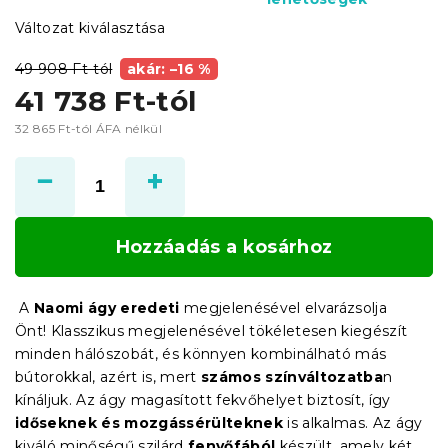
Változat kiválasztása
49 908 Ft-tól
akár: –16 %
41 738 Ft
-tól
32 865 Ft
-tól ÁFA nélkül
Egységár:
Hozzáadás a kosárhoz
A
Naomi ágy eredeti
megjelenésével elvarázsolja
Önt! Klasszikus megjelenésével tökéletesen kiegészít
minden hálószobát, és könnyen kombinálható más
bútorokkal, azért is, mert
számos színváltozatba
n
kínáljuk. Az ágy magasított fekvőhelyet biztosít, így
időseknek és mozgássérülteknek
is alkalmas. Az ágy
kiváló minőségű szilárd
fenyőfából
készült, amely két