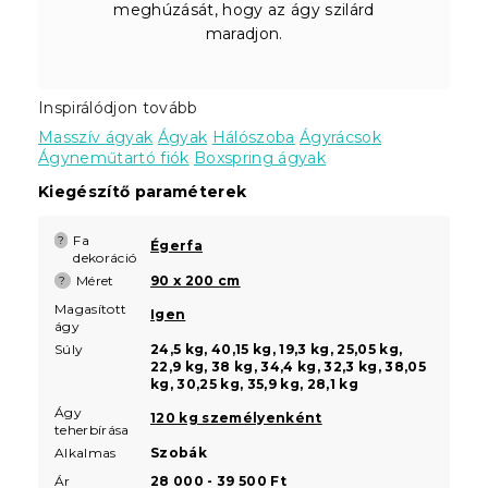
meghúzását, hogy az ágy szilárd
maradjon.
Inspirálódjon tovább
Masszív ágyak
Ágyak
Hálószoba
Ágyrácsok
Ágyneműtartó fiók
Boxspring ágyak
Kiegészítő paraméterek
Fa
?
Égerfa
dekoráció
Méret
90 x 200 cm
?
Magasított
Igen
ágy
Súly
24,5 kg, 40,15 kg, 19,3 kg, 25,05 kg,
22,9 kg, 38 kg, 34,4 kg, 32,3 kg, 38,05
kg, 30,25 kg, 35,9 kg, 28,1 kg
Ágy
120 kg személyenként
teherbírása
Alkalmas
Szobák
Ár
28 000 - 39 500 Ft