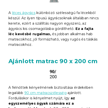
A
léces ágyrács
különböző szélességű fa lécekből
készül. Az ilyen típusú ágyrácsoknak általában nincs
kerete, ezért a szállítás nagyon egyszerű, az
ágyrács kis csomagolásba gördíthető.
Ez a fajta
léc kevésbé rugalmas,
és jobban alkalmas hab
matracokhoz, jól formázható, vagy rugós és táskás
matracokhoz.
Ajánlott matrac 90 x 200 cm
A felnőttek kényelmének biztosítása érdekében
legalább
90 cm matracszélesség
ajánlott.
Forduláskor is kényelmet nyújt, így
az
egyszemélyes ágyak számára ez a