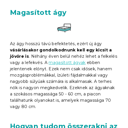
Magasított ágy
Az ágy hosszú távú befektetés, ezért új ágy
vásárlásakor gondolkodnunk kell egy kicsit a
jövőre is
. Néhány éven belül nehéz lehet a felkelés
vagy a lefekvés. A
magasított ágyak
ebben
jelentenek előnyt. Ezek nem csak idősek, hanem
mozgásproblémákkal, ízületi fájdalmakkal vagy
nagyobb súlyúak számára is alkalmasak. A terhes
nők is nagyon megkedvelik. Ezeknek az ágyaknak
a szokásos magassága 50 - 60 cm, a piacon
találhatunk olyanokat is, amelyek magassága 70
vagy 80 cm.
Hogyan tudom összerakni az