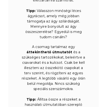
élettartamra számíthat.
Tipp:
Válasszon minőségi léces
ágyrácsot, amely még jobban
támogatja az ágy szilárdságát.
Mennyire bonyolult az ágy
összeszerelése? Egyedül is meg
tudom csinálni?
A csomag tartalmaz egy
áttekinthető útmutatót
és a
szükséges tartozékokat, beleértve a
csavarokat és a kulcsot. Csak be kell
illeszteni az összekötő csapokat a
terv szerint, és rögzíteni az egyes
részeket. A legtöbb vásárló egy órán
belül megoldja. Nincs szükség
speciális szerszámokra.
Tipp:
Állítsa össze a részeket a
használati útmutatóban szereplő