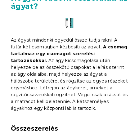
ágyat?
Az ágyat mindenki egyedül össze tudja rakni. A
futár két csomagban kézbesíti az ágyat.
A csomag
tartalmaz egy csomagot szerelési
tartozékokkal.
Az ágy kicsomagolása után
helyezze be az összekötő csapokat a leírás szerint
az ágy oldalaiba, majd helyezze az ágyat a
hálószoba területére, és rögzítse az egyes részeket
egymáshoz. Létrejön az ágykeret, amelyet a
rögzítőcsavarokkal rögzíthet. Végül csak a rácsot és
a matracot kell beletennie. A kétszemélyes
ágyakhoz egy központi láb is tartozik.
Összeszerelés