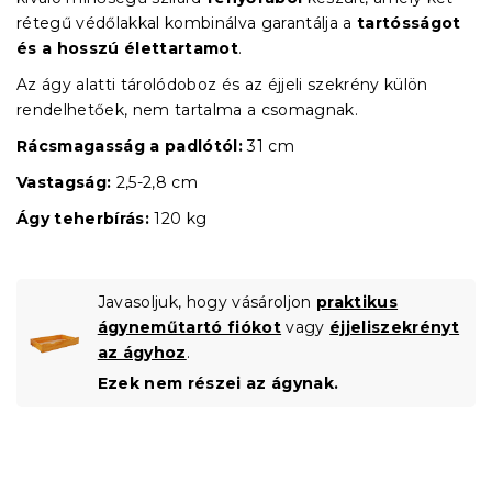
rétegű védőlakkal kombinálva garantálja a
tartósságot
és a hosszú élettartamot
.
Az ágy alatti tárolódoboz és az éjjeli szekrény külön
rendelhetőek, nem tartalma a csomagnak.
Rácsmagasság a padlótól:
31 cm
Vastagság:
2,5-2,8 cm
Ágy teherbírás:
120 kg
Javasoljuk, hogy vásároljon
praktikus
ágyneműtartó fiókot
vagy
éjjeliszekrényt
az ágyhoz
.
Ezek nem részei az ágynak.