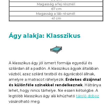
Magasság a fej résznél
67 cm
Magasság a láb résznél
41 cm
Ágy alakja: Klasszikus
A klasszikus ágy jól ismert formája egyedül és
szilárdan áll a padlón. A klasszikus ágyak általában
vázból, azaz szilárd testből és ágyrácsból állnak,
amelyre a matracot ráhelyezik.
Érdekes dizájnnal
és különféle színekkel rendelkeznek
. Hátránya
lehet, hogy nincs tárhelye. Ne essen kétségbe. A
legtöbb klasszikus ágy alá kihúzható
tároló doboz
vásárolható meg.