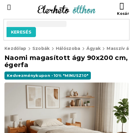
Ugrás
KO
a
fő
tartalomhoz
KERESÉS
Kezdőlap
Szobák
Hálószoba
Ágyak
Masszív ág
Naomi magasított ágy 90x200 cm,
égerfa
Kedvezménykupon -10% "MINUSZ10"