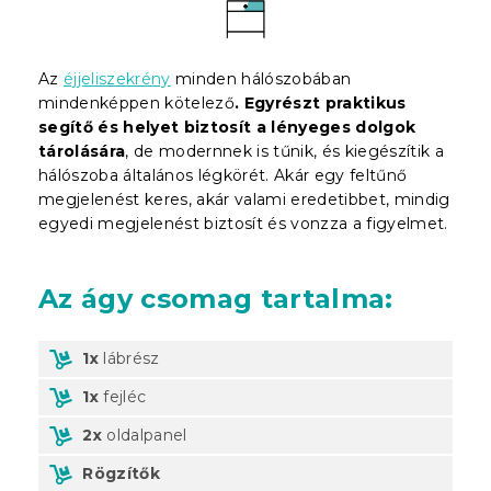
Az
éjjeliszekrény
minden hálószobában
mindenképpen kötelező
. Egyrészt praktikus
segítő és helyet biztosít a lényeges dolgok
tárolására
, de modernnek is tűnik, és kiegészítik a
hálószoba általános légkörét. Akár egy feltűnő
megjelenést keres, akár valami eredetibbet, mindig
egyedi megjelenést biztosít és vonzza a figyelmet.
Az ágy csomag tartalma:
1x
lábrész
1x
fejléc
2x
oldalpanel
Rögzítők