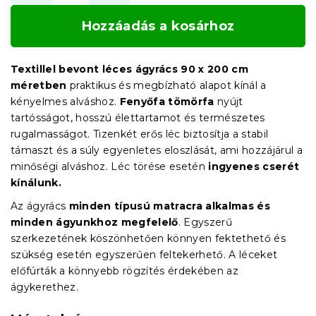
Hozzáadás a kosárhoz
Textillel bevont léces ágyrács 90 x 200 cm
méretben
praktikus és megbízható alapot kínál a
kényelmes alváshoz.
Fenyőfa tömörfa
nyújt
tartósságot, hosszú élettartamot és természetes
rugalmasságot. Tizenkét erős léc biztosítja a stabil
támaszt és a súly egyenletes eloszlását, ami hozzájárul a
minőségi alváshoz. Léc törése esetén
ingyenes cserét
kínálunk.
Az ágyrács
minden típusú matracra alkalmas és
minden ágyunkhoz megfelelő
. Egyszerű
szerkezetének köszönhetően könnyen fektethető és
szükség esetén egyszerűen feltekerhető. A léceket
előfúrták a könnyebb rögzítés érdekében az
ágykerethez.