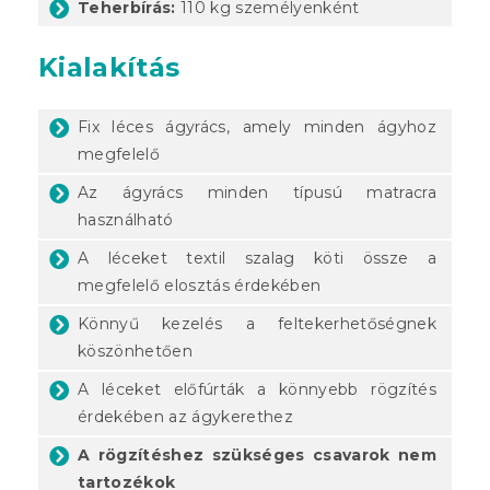
Teherbírás:
110 kg személyenként
Kialakítás
Fix léces ágyrács, amely minden ágyhoz
megfelelő
Az ágyrács minden típusú matracra
használható
A léceket textil szalag köti össze a
megfelelő elosztás érdekében
Könnyű kezelés a feltekerhetőségnek
köszönhetően
A léceket előfúrták a könnyebb rögzítés
érdekében az ágykerethez
A rögzítéshez szükséges csavarok nem
tartozékok