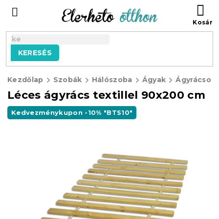
Ugrás
KO
a
fő
tartalomhoz
KERESÉS
Kezdőlap
Szobák
Hálószoba
Ágyak
Ágyrácsok
Léces ágyrács textillel 90x200 cm
Kedvezménykupon -10% "BTS10"