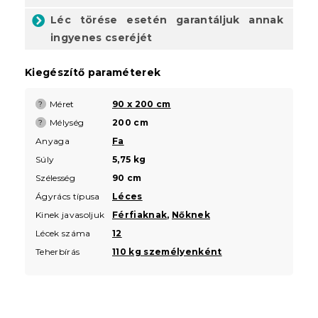
Léc törése esetén garantáljuk annak
ingyenes cseréjét
Kiegészítő paraméterek
Méret
90 x 200 cm
?
Mélység
200 cm
?
Anyaga
Fa
Súly
5,75 kg
Szélesség
90 cm
Ágyrács típusa
Léces
Kinek javasoljuk
Férfiaknak
,
Nőknek
Lécek száma
12
Teherbírás
110 kg személyenként