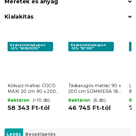
Méretek és anyag
Kialakítás
Kedvezménykupon
Kedvezménykupon
K
-10% "MINUSZ10"
-10% "BTS10"
-1
Kókusz matrac COCO
Táskarugós matrac 90 x
Léc
MAXI 20 cm 90 x 200
200 cm SOMMERA 18
80
cm
cm
Raktáron
(>10 db)
Raktáron
(6 db)
Ra
58 343 Ft-tól
46 745 Ft-tól
7 
Leírás
Beszélgetés