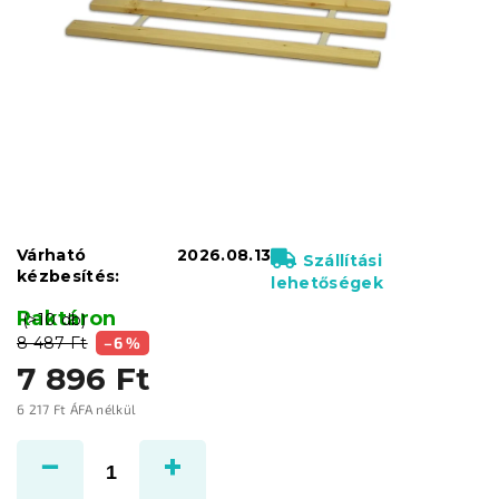
Várható
2026.08.13
Szállítási
kézbesítés:
lehetőségek
Raktáron
(>10 db)
8 487 Ft
–6 %
7 896 Ft
6 217 Ft ÁFA nélkül
Egységár: