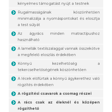
kényelmes támogatást nyújt a testnek
Rugalmasságának köszönhetően
minimalizálja a nyomáspontokat és elosztja
a test súlyát
Az ágyrács minden matractípushoz
használható
A lamellák textilszalaggal vannak összekötve
a megfelelő eloszlás érdekében
Könnyű kezelhetőség a
tekercselhetőségének köszönhetően
A lécek előfúrtak a könnyű ágykerethez való
rögzítés érdekében
A rögzítési csavarok a csomag részei
A rács csak az éleknél és középen
rögzíthető