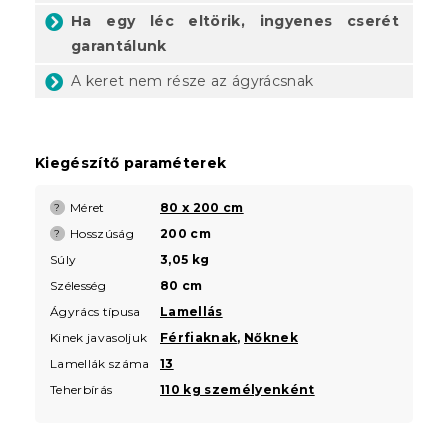
Ha egy léc eltörik, ingyenes cserét
garantálunk
A keret nem része az ágyrácsnak
Kiegészítő paraméterek
Méret
80 x 200 cm
?
Hosszúság
200 cm
?
Súly
3,05 kg
Szélesség
80 cm
Ágyrács típusa
Lamellás
Kinek javasoljuk
Férfiaknak
,
Nőknek
Lamellák száma
13
Teherbírás
110 kg személyenként