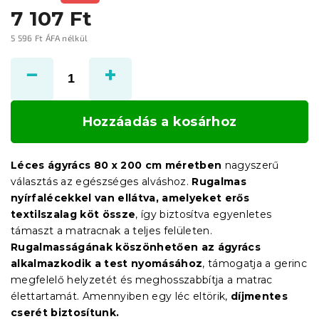
7 107 Ft
5 596 Ft ÁFA nélkül
Egységár:
Hozzáadás a kosárhoz
Léces ágyrács 80 x 200 cm méretben
nagyszerű
választás az egészséges alváshoz.
Rugalmas
nyírfalécekkel van ellátva, amelyeket erős
textilszalag köt össze
, így biztosítva egyenletes
támaszt a matracnak a teljes felületen.
Rugalmasságának köszönhetően az ágyrács
alkalmazkodik a test nyomásához
, támogatja a gerinc
megfelelő helyzetét és meghosszabbítja a matrac
élettartamát. Amennyiben egy léc eltörik,
díjmentes
cserét biztosítunk.