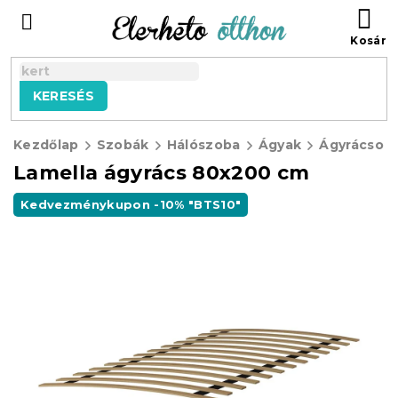
Ugrás
KO
a
fő
tartalomhoz
KERESÉS
Kezdőlap
Szobák
Hálószoba
Ágyak
Ágyrácsok
Lamella ágyrács 80x200 cm
Kedvezménykupon -10% "BTS10"