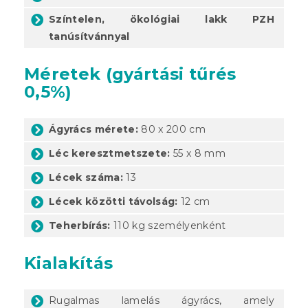
Színtelen, ökológiai lakk PZH
tanúsítvánnyal
Méretek (gyártási tűrés
0,5%)
Ágyrács mérete:
80 x 200 cm
Léc keresztmetszete:
55 x 8 mm
Lécek száma:
13
Lécek közötti távolság:
12 cm
Teherbírás:
110 kg személyenként
Kialakítás
Rugalmas lamelás ágyrács, amely