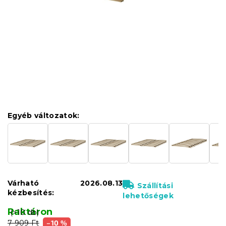
Egyéb változatok:
Várható
2026.08.13
Szállítási
kézbesítés:
lehetőségek
Raktáron
(>10 db)
7 909 Ft
–10 %