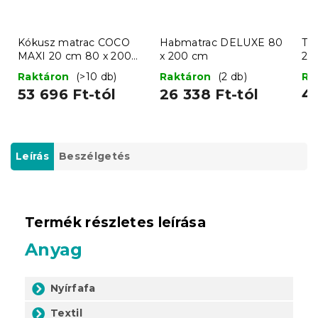
Kókusz matrac COCO
Habmatrac DELUXE 80
Tá
MAXI 20 cm 80 x 200
x 200 cm
20
cm
c
Raktáron
(>10 db)
Raktáron
(2 db)
Ra
53 696 Ft-tól
26 338 Ft-tól
44
Leírás
Beszélgetés
Termék részletes leírása
Anyag
Nyírfafa
Textil