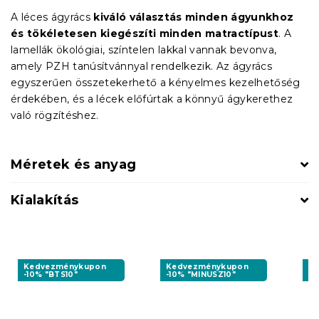
A léces ágyrács
kiváló választás minden ágyunkhoz
és tökéletesen kiegészíti minden matractípust
. A
lamellák ökológiai, színtelen lakkal vannak bevonva,
amely PZH tanúsítvánnyal rendelkezik. Az ágyrács
egyszerűen összetekerhető a kényelmes kezelhetőség
érdekében, és a lécek előfúrtak a könnyű ágykerethez
való rögzítéshez.
Méretek és anyag
Kialakítás
Kedvezménykupon
Kedvezménykupon
K
-10% "BTS10"
-10% "MINUSZ10"
-1