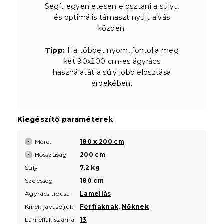
Segít egyenletesen elosztani a súlyt,
és optimális támaszt nyújt alvás
közben.
Tipp:
Ha többet nyom, fontolja meg
két 90x200 cm-es ágyrács
használatát a súly jobb elosztása
érdekében.
Kiegészítő paraméterek
Méret
180 x 200 cm
?
Hosszúság
200 cm
?
Súly
7,2 kg
Szélesség
180 cm
Ágyrács típusa
Lamellás
Kinek javasoljuk
Férfiaknak
,
Nőknek
Lamellák száma
13