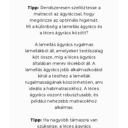
Tipp:
Rendszeresen szellőztesse a
matracot az ágyráccsal, hogy
megőrizze az optimális higiéniát.
Mi a különbség a lamellás ágyrács és
a léces ágyrács között?
A lamellás ágyrács rugalmas
lamellákból áll, amelyeket textilszalag
köt össze, míg a léces ágyrács
általában merev lécekből áll. A
lamellás ágyrács jobb alkalmazkodást
kínál a testhez a lamellák
rugalmasságának köszönhetően, ami
ideális a habmatracokhoz. A léces
ágyrács viszont robusztusabb, és
például nehezebb matracokhoz
alkalmas.
Tipp:
Ha nagyobb támaszra van
szüksége, a léces ágyrács