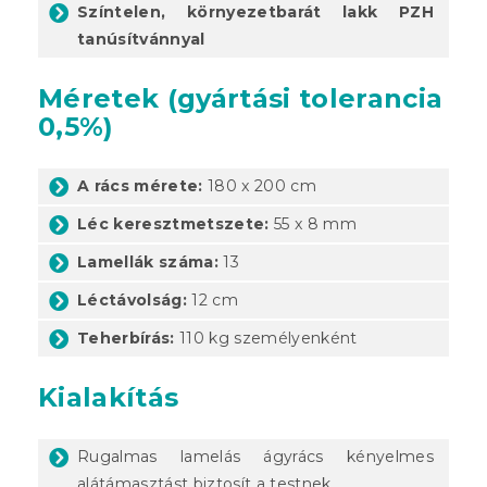
Színtelen, környezetbarát lakk PZH
tanúsítvánnyal
Méretek (gyártási tolerancia
0,5%)
A rács mérete:
180 x 200 cm
Léc keresztmetszete:
55 x 8 mm
Lamellák száma:
13
Léctávolság:
12 cm
Teherbírás:
110 kg személyenként
Kialakítás
Rugalmas lamelás ágyrács kényelmes
alátámasztást biztosít a testnek