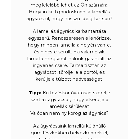
megfelelőbb lehet az Ön számára.
Hogyan kell gondoskodni a lamellás
ágyrácsról, hogy hosszú ideig tartson?
A lamellás ágyrács karbantartása
egyszerű. Rendszeresen ellenőrizze,
hogy minden lamella a helyén van-e,
és nincs-e sérült. Ha valamelyik
lamella megsérül, nálunk garantált az
ingyenes csere. Tartsa tisztán az
ágyrácsot, törölje le a portól, és
kerülje a túlzott nedvességet.
Tipp:
Költözéskor óvatosan szerelje
szét az ágyrácsot, hogy elkerülje a
lamellák sérülését.
Valóban nem nyikorog az ágyrács?
Az ágyrácsaink lamellái különálló
gumifészkekben helyezkednek el,