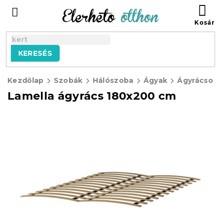
Ugrás
KO
a
fő
tartalomhoz
KERESÉS
Kezdőlap
Szobák
Hálószoba
Ágyak
Ágyrácsok
Lamella ágyrács 180x200 cm