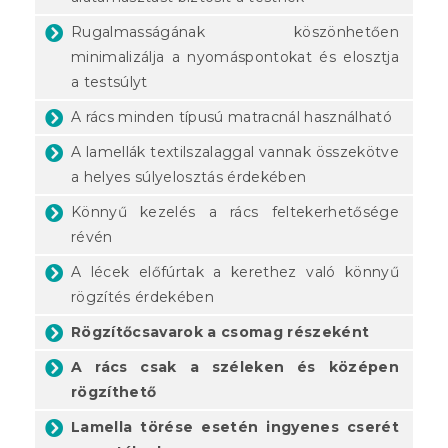
Rugalmasságának köszönhetően
minimalizálja a nyomáspontokat és elosztja
a testsúlyt
A rács minden típusú matracnál használható
A lamellák textilszalaggal vannak összekötve
a helyes súlyelosztás érdekében
Könnyű kezelés a rács feltekerhetősége
révén
A lécek előfúrtak a kerethez való könnyű
rögzítés érdekében
Rögzítőcsavarok a csomag részeként
A rács csak a széleken és középen
rögzíthető
Lamella törése esetén ingyenes cserét