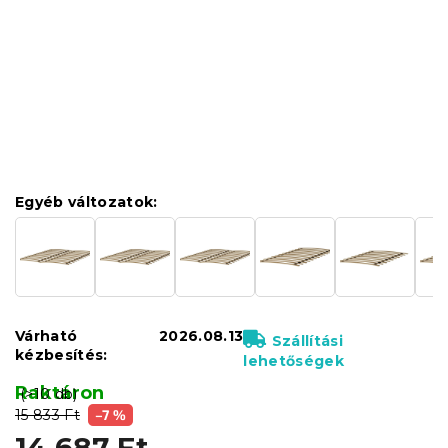
Egyéb változatok:
Várható
2026.08.13
Szállítási
kézbesítés:
lehetőségek
Raktáron
(>10 db)
15 833 Ft
–7 %
14 687 Ft