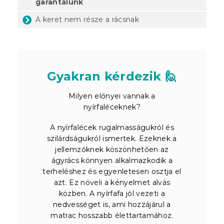
garantálunk
A keret nem része a rácsnak
Gyakran kérdezik 🙋
Milyen előnyei vannak a
nyírfaléceknek?
A nyírfalécek rugalmasságukról és
szilárdságukról ismertek. Ezeknek a
jellemzőknek köszönhetően az
ágyrács könnyen alkalmazkodik a
terheléshez és egyenletesen osztja el
azt. Ez növeli a kényelmet alvás
közben. A nyírfafa jól vezeti a
nedvességet is, ami hozzájárul a
matrac hosszabb élettartamához.