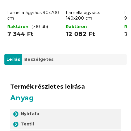
Lamella ágyrács 90x200
Lamella ágyrács
Léc
cm
140x200 cm
90
Raktáron
(>10 db)
Raktáron
Ra
7 344 Ft
12 082 Ft
7 
Leírás
Beszélgetés
Termék részletes leírása
Anyag
Nyírfafa
Textil