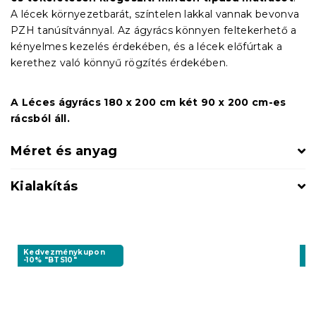
A lécek környezetbarát, színtelen lakkal vannak bevonva
PZH tanúsítvánnyal. Az ágyrács könnyen feltekerhető a
kényelmes kezelés érdekében, és a lécek előfúrtak a
kerethez való könnyű rögzítés érdekében.
A Léces ágyrács 180 x 200 cm két 9
0 x 200 cm-es
rácsból áll.
Méret és anyag
Kialakítás
Kedvezménykupon
K
-10% "BTS10"
-1