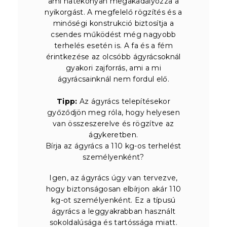
ami hatékonyan megakadályozza a
nyikorgást. A megfelelő rögzítés és a
minőségi konstrukció biztosítja a
csendes működést még nagyobb
terhelés esetén is. A fa és a fém
érintkezése az olcsóbb ágyrácsoknál
gyakori zajforrás, ami a mi
ágyrácsainknál nem fordul elő.
Tipp:
Az ágyrács telepítésekor
győződjön meg róla, hogy helyesen
van összeszerelve és rögzítve az
ágykeretben.
Bírja az ágyrács a 110 kg-os terhelést
személyenként?
Igen, az ágyrács úgy van tervezve,
hogy biztonságosan elbírjon akár 110
kg-ot személyenként. Ez a típusú
ágyrács a leggyakrabban használt
sokoldalúsága és tartóssága miatt.