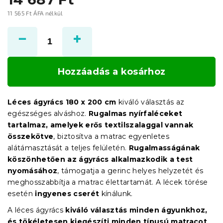
11 565 Ft ÁFA nélkül
Egységár:
Hozzáadás a kosárhoz
Léces ágyrács 180 x 200 cm
kiváló választás az
egészséges alváshoz.
Rugalmas nyírfaléceket
tartalmaz, amelyek erős textilszalaggal vannak
összekötve
, biztosítva a matrac egyenletes
alátámasztását a teljes felületén.
Rugalmasságának
köszönhetően az ágyrács alkalmazkodik a test
nyomásához
, támogatja a gerinc helyes helyzetét és
meghosszabbítja a matrac élettartamát. A lécek törése
esetén
ingyenes cserét
kínálunk.
A léces ágyrács
kiváló választás minden ágyunkhoz,
és tökéletesen kiegészíti minden típusú matracot
.