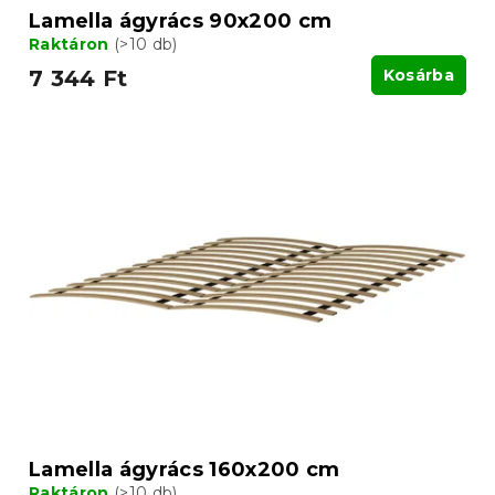
a
Lamella ágyrács 90x200 cm
Raktáron
(>10 db)
7 344 Ft
Kosárba
Lamella ágyrács 160x200 cm
Raktáron
(>10 db)