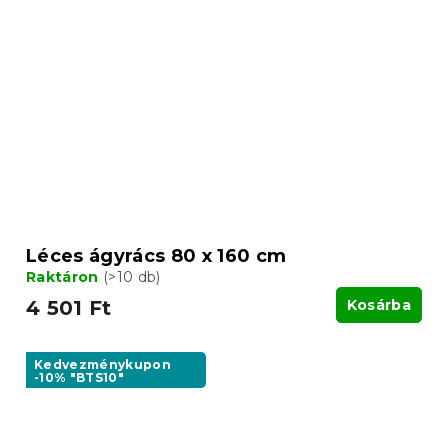
Léces ágyrács 80 x 160 cm
Raktáron
(>10 db)
4 501 Ft
Kosárba
Kedvezménykupon
-10% "BTS10"