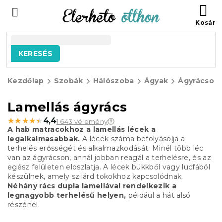
Ugrás
KO
a
fő
tartalomhoz
KERESÉS
Kezdőlap
Szobák
Hálószoba
Ágyak
Ágyrácsok
Lamellás ágyrács
★★★★★
★★★★★
4,4
1 643 vélemény
A hab matracokhoz a lamellás lécek a
legalkalmasabbak.
A lécek száma befolyásolja a
terhelés erősségét és alkalmazkodását.
Minél több léc
van az ágyrácson, annál jobban reagál a terhelésre, és az
egész felületen eloszlatja.
A lécek bükkből vagy lucfából
készülnek, amely szilárd tokokhoz kapcsolódnak.
Néhány rács dupla lamellával rendelkezik a
legnagyobb terhelésű helyen,
például a hát alsó
részénél.