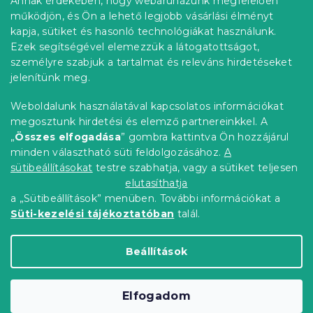
Annak érdekében, hogy webáruházunk megfelelően
Információ az Ön számára
á
l
működjön, és Ön a lehető legjobb vásárlási élményt
n
é
Rendelés követése
kapja, sütiket és hasonló technológiákat használunk.
y
c
í
Ezek segítségével elemezzük a látogatottságot,
Szállítási lehetőségek
t
személyre szabjuk a tartalmat és releváns hirdetéseket
Fizetési lehetőségek
á
jelenítünk meg.
Reklamáció és áruvisszaküldés
s
e
Elérhetőség
Weboldalunk használatával kapcsolatos információkat
l
Általános szerződési feltételek
megosztunk hirdetési és elemző partnereinkkel. A
e
Adatvédelmi nyilatkozat
„
Összes elfogadása
” gombra kattintva Ön hozzájárul
m
minden választható süti feldolgozásához.
A
Blog
e
i
sütibeállításokat
testre szabhatja, vagy a sütiket teljesen
Partnereinknek
elutasíthatja
a „Sütibeállítások” menüben. További információkat a
Süti-kezelési tájékoztatóban
talál.
Shoptet Premium készítette
Beállítások
Copyright 2026
Elerheto otthon
. Minden jog
Elfogadom
fenntartva.
Süti beállítások szerkesztése