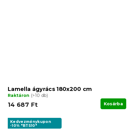
Lamella ágyrács 180x200 cm
Raktáron
(>10 db)
14 687 Ft
Kosárba
Kedvezménykupon
-10% "BTS10"