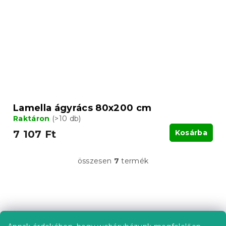
Lamella ágyrács 80x200 cm
Raktáron
(>10 db)
7 107 Ft
Kosárba
összesen
7
termék
L
i
s
t
L
a
á
i
b
r