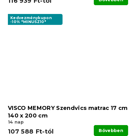
116 939 Ft-tól
Kedvezménykupon
-10% "MINUSZ10"
VISCO MEMORY Szendvics matrac 17 cm
140 x 200 cm
14 nap
107 588 Ft-tól
Bővebben