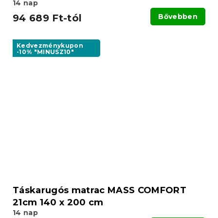
14 nap
94 689 Ft-tól
Bővebben
Kedvezménykupon
-10% "MINUSZ10"
Táskarugós matrac MASS COMFORT
21cm 140 x 200 cm
14 nap