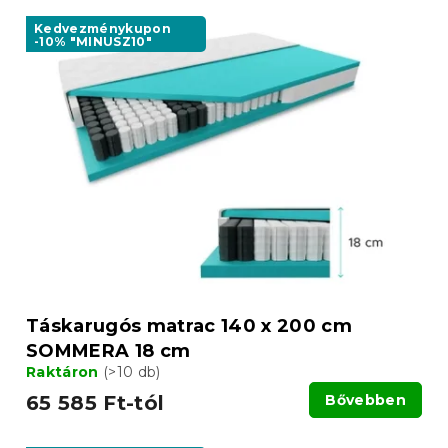
T
e
e
Kedvezménykupon
k
-10% "MINUSZ10"
r
r
m
e
é
n
k
d
e
e
k
z
l
é
i
s
s
e
t
á
j
a
Táskarugós matrac 140 x 200 cm
SOMMERA 18 cm
Raktáron
(>10 db)
65 585 Ft-tól
Bővebben