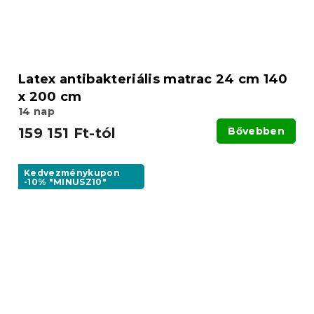
Latex antibakteriális matrac 24 cm 140
x 200 cm
14 nap
159 151 Ft-tól
Bővebben
Kedvezménykupon
-10% "MINUSZ10"