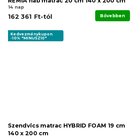
REMIA hab matrac 20 cm 140 x 200 cm
14 nap
162 361 Ft-tól
Bővebben
Kedvezménykupon
-10% "MINUSZ10"
Szendvics matrac HYBRID FOAM 19 cm
140 x 200 cm