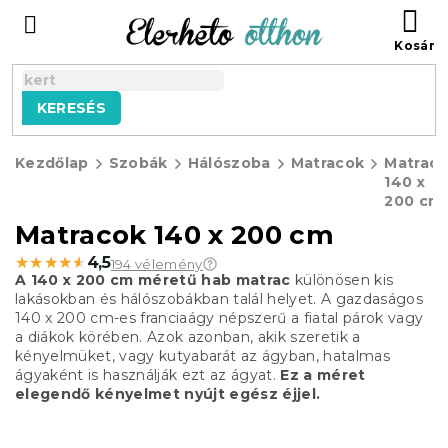
Ugrás
KO
a
fő
tartalomhoz
KERESÉS
Kezdőlap
Szobák
Hálószoba
Matracok
Matrac
140 x
200 cm
Matracok 140 x 200 cm
★★★★★
★★★★★
4,5
194 vélemény
A 140 x 200 cm méretű hab matrac
különösen kis
lakásokban és hálószobákban talál helyet.
A gazdaságos
140 x 200 cm-es franciaágy népszerű a fiatal párok vagy
a diákok körében.
Azok azonban, akik szeretik a
kényelmüket, vagy kutyabarát az ágyban, hatalmas
ágyaként is használják ezt az ágyat.
Ez a méret
elegendő kényelmet nyújt egész éjjel.