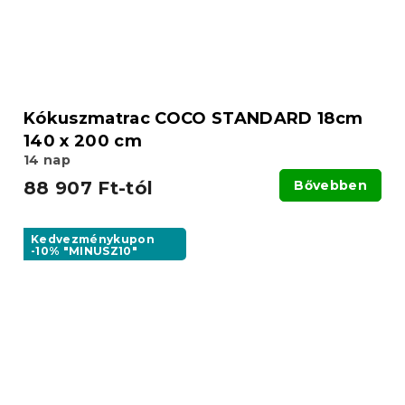
Kókuszmatrac COCO STANDARD 18cm
140 x 200 cm
14 nap
88 907 Ft-tól
Bővebben
Kedvezménykupon
-10% "MINUSZ10"