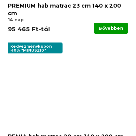
PREMIUM hab matrac 23 cm 140 x 200
cm
14 nap
95 465 Ft-tól
Bővebben
Kedvezménykupon
-10% "MINUSZ10"