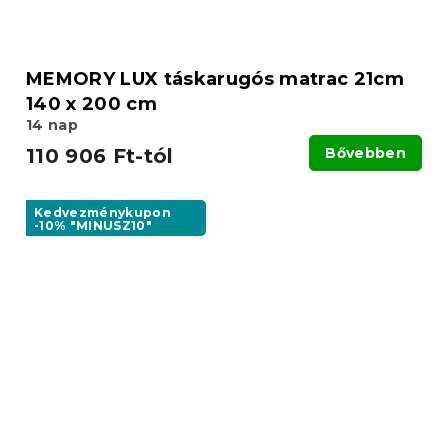
MEMORY LUX táskarugós matrac 21cm
140 x 200 cm
14 nap
110 906 Ft-tól
Bővebben
Kedvezménykupon
-10% "MINUSZ10"