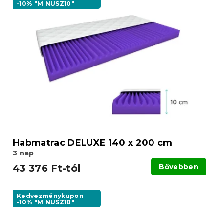
-10% "MINUSZ10"
Habmatrac DELUXE 140 x 200 cm
3 nap
43 376 Ft-tól
Bővebben
Kedvezménykupon
-10% "MINUSZ10"