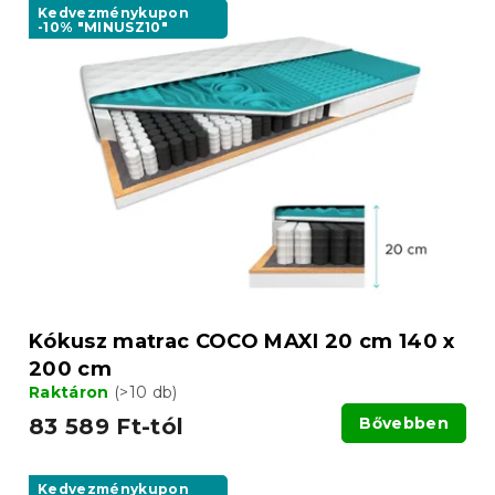
Kedvezménykupon
-10% "MINUSZ10"
Kókusz matrac COCO MAXI 20 cm 140 x
200 cm
Raktáron
(>10 db)
83 589 Ft-tól
Bővebben
Kedvezménykupon