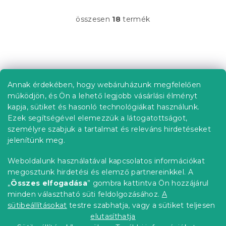
összesen
18
termék
L
i
s
t
L
a
á
i
b
r
Annak érdekében, hogy webáruházunk megfelelően
Információ az Ön számára
á
l
működjön, és Ön a lehető legjobb vásárlási élményt
n
é
Rendelés követése
kapja, sütiket és hasonló technológiákat használunk.
y
c
Ezek segítségével elemezzük a látogatottságot,
í
Szállítási lehetőségek
t
személyre szabjuk a tartalmat és releváns hirdetéseket
Fizetési lehetőségek
á
jelenítünk meg.
Reklamáció és áruvisszaküldés
s
e
Elérhetőség
Weboldalunk használatával kapcsolatos információkat
l
Általános szerződési feltételek
megosztunk hirdetési és elemző partnereinkkel. A
e
Adatvédelmi nyilatkozat
„
Összes elfogadása
” gombra kattintva Ön hozzájárul
m
minden választható süti feldolgozásához.
A
Blog
e
i
sütibeállításokat
testre szabhatja, vagy a sütiket teljesen
Partnereinknek
elutasíthatja