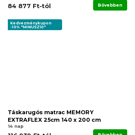
84 877 Ft-tól
Bővebben
Kedvezménykupon
-10% "MINUSZ10"
Táskarugós matrac MEMORY
EXTRAFLEX 25cm 140 x 200 cm
14 nap
Bővebben