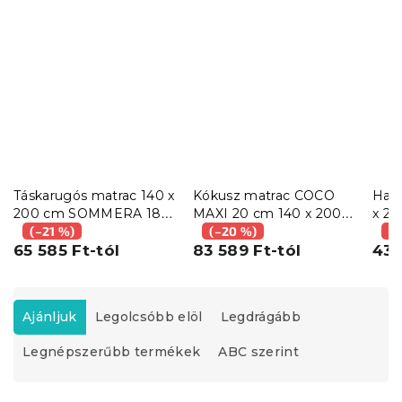
Táskarugós matrac 140 x
Kókusz matrac COCO
Hab
200 cm SOMMERA 18
MAXI 20 cm 140 x 200
x 2
cm
(–21 %)
cm
(–20 %)
(–
65 585 Ft-tól
83 589 Ft-tól
43 
T
e
Ajánljuk
Legolcsóbb elöl
Legdrágább
r
Legnépszerűbb termékek
ABC szerint
m
é
k