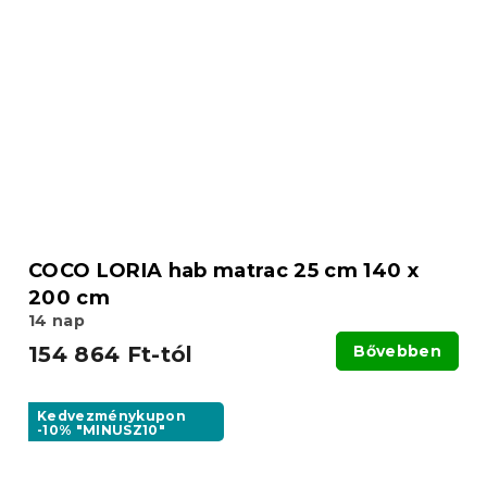
COCO LORIA hab matrac 25 cm 140 x
200 cm
14 nap
154 864 Ft-tól
Bővebben
Kedvezménykupon
-10% "MINUSZ10"