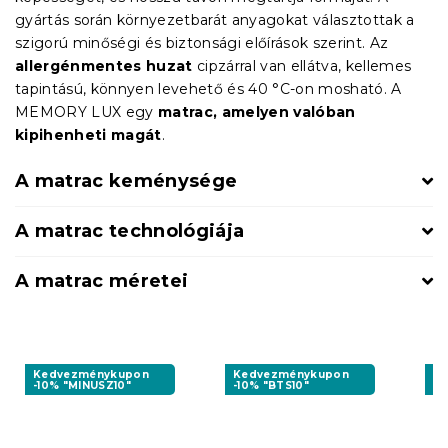
gyártás során környezetbarát anyagokat választottak a
szigorú minőségi és biztonsági előírások szerint. Az
allergénmentes huzat
cipzárral van ellátva, kellemes
tapintású, könnyen levehető és 40 °C-on mosható. A
MEMORY LUX egy
matrac, amelyen valóban
kipihenheti magát
.
A matrac keménysége
A matrac technológiája
A matrac méretei
Kedvezménykupon
Kedvezménykupon
K
-10% "MINUSZ10"
-10% "BTS10"
-1