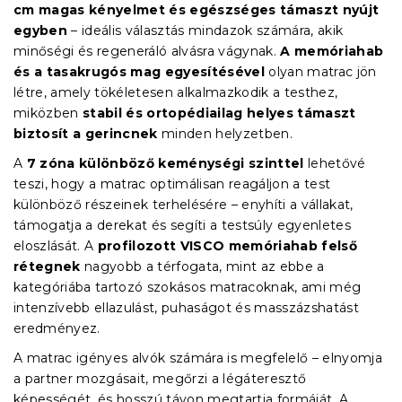
cm magas kényelmet és egészséges támaszt nyújt
egyben
– ideális választás mindazok számára, akik
minőségi és regeneráló alvásra vágynak.
A memóriahab
és a tasakrugós mag egyesítésével
olyan matrac jön
létre, amely tökéletesen alkalmazkodik a testhez,
miközben
stabil és ortopédiailag helyes támaszt
biztosít a gerincnek
minden helyzetben.
A
7 zóna különböző keménységi szinttel
lehetővé
teszi, hogy a matrac optimálisan reagáljon a test
különböző részeinek terhelésére – enyhíti a vállakat,
támogatja a derekat és segíti a testsúly egyenletes
eloszlását. A
profilozott VISCO memóriahab felső
rétegnek
nagyobb a térfogata, mint az ebbe a
kategóriába tartozó szokásos matracoknak, ami még
intenzívebb ellazulást, puhaságot és masszázshatást
eredményez.
A matrac igényes alvók számára is megfelelő – elnyomja
a partner mozgásait, megőrzi a légáteresztő
képességét, és hosszú távon megtartja formáját. A