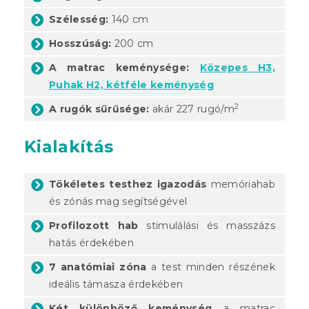
Szélesség:
140 cm
Hosszúság:
200 cm
A matrac keménysége:
Közepes H3,
Puhak H2, kétféle keménység
2
A rugók sűrűsége:
akár 227 rugó/m
Kialakítás
Tökéletes testhez igazodás
memóriahab
és zónás mag segítségével
Profilozott hab
stimulálási és masszázs
hatás érdekében
7 anatómiai zóna
a test minden részének
ideális támasza érdekében
Két különböző keménység
a matrac