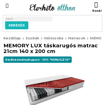
Ugrás
KO
a
fő
tartalomhoz
KERESÉS
Kezdőlap
Szobák
Hálószoba
Matracok
MEMORY LUX táskarugós matrac
21cm 140 x 200 cm
Kedvezménykupon -10% "MINUSZ10"