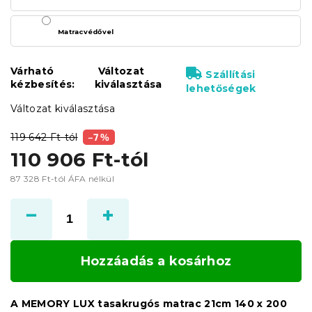
Matracvédővel
Várható
Változat
Szállítási
kézbesítés:
kiválasztása
lehetőségek
Változat kiválasztása
119 642 Ft-tól
–7 %
110 906 Ft
-tól
87 328 Ft
-tól ÁFA nélkül
Egységár:
Hozzáadás a kosárhoz
A MEMORY LUX tasakrugós matrac 21cm 140 x 200