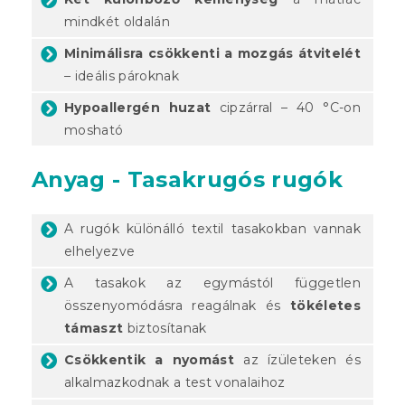
mindkét oldalán
Minimálisra csökkenti a mozgás átvitelét
– ideális pároknak
Hypoallergén huzat
cipzárral – 40 °C-on
mosható
Anyag - Tasakrugós rugók
A rugók különálló textil tasakokban vannak
elhelyezve
A tasakok az egymástól független
összenyomódásra reagálnak és
tökéletes
támaszt
biztosítanak
Csökkentik a nyomást
az ízületeken és
alkalmazkodnak a test vonalaihoz