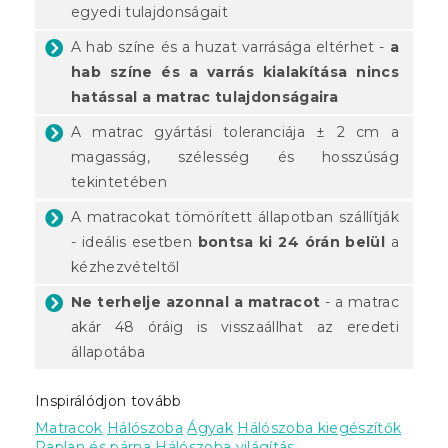
egyedi tulajdonságait
A hab színe és a huzat varrásága eltérhet -
a
hab színe és a varrás kialakítása nincs
hatással a matrac tulajdonságaira
A matrac gyártási toleranciája ± 2 cm a
magasság, szélesség és hosszúság
tekintetében
A matracokat tömörített állapotban szállítják
- ideális esetben
bontsa ki 24 órán belül
a
kézhezvételtől
Ne terhelje azonnal a matracot
- a matrac
akár 48 óráig is visszaállhat az eredeti
állapotába
Inspirálódjon tovább
Matracok
Hálószoba
Ágyak
Hálószoba kiegészítők
Paplan és párna
Hálószoba világítás