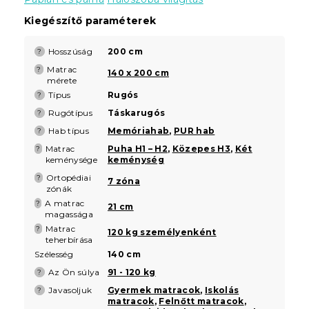
Kiegészítő paraméterek
Hosszúság
200 cm
?
Matrac
?
140 x 200 cm
mérete
Típus
Rugós
?
Rugótípus
Táskarugós
?
Hab típus
Memóriahab
,
PUR hab
?
Matrac
Puha H1 – H2
,
Közepes H3
,
Két
?
keménysége
keménység
Ortopédiai
?
7 zóna
zónák
A matrac
?
21 cm
magassága
Matrac
?
120 kg személyenként
teherbírása
Szélesség
140 cm
Az Ön súlya
91 - 120 kg
?
Javasoljuk
Gyermek matracok
,
Iskolás
?
matracok
,
Felnőtt matracok
,