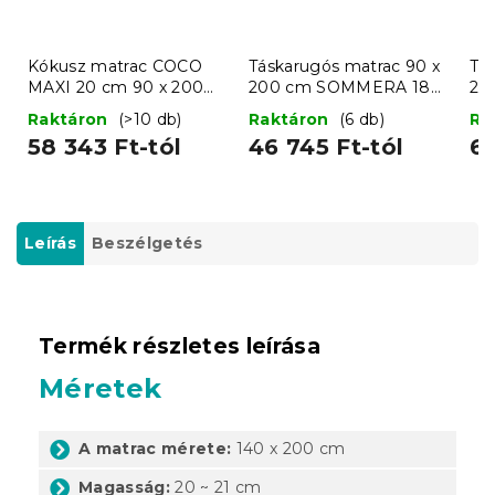
Kókusz matrac COCO
Táskarugós matrac 90 x
Tá
MAXI 20 cm 90 x 200
200 cm SOMMERA 18
20
cm
cm
c
Raktáron
(>10 db)
Raktáron
(6 db)
Ra
58 343 Ft-tól
46 745 Ft-tól
65
Leírás
Beszélgetés
Termék részletes leírása
Méretek
A matrac mérete:
140 x 200 cm
Magasság:
20 ~ 21 cm