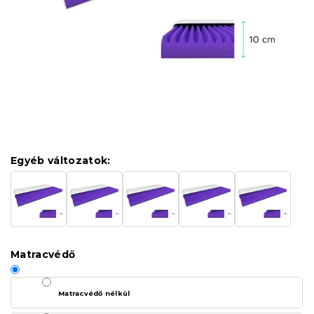
Egyéb változatok:
Matracvédő
Matracvédő nélkül