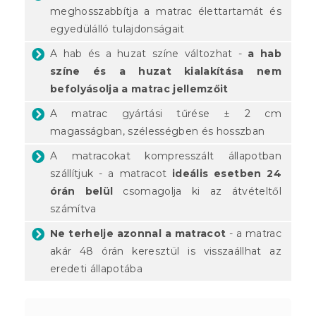
meghosszabbítja a matrac élettartamát és
egyedülálló tulajdonságait
A hab és a huzat színe változhat -
a hab
színe és a huzat kialakítása nem
befolyásolja a matrac jellemzőit
A matrac gyártási tűrése ± 2 cm
magasságban, szélességben és hosszban
A matracokat kompresszált állapotban
szállítjuk - a matracot
ideális esetben 24
órán belül
csomagolja ki az átvételtől
számítva
Ne terhelje azonnal a matracot
- a matrac
akár 48 órán keresztül is visszaállhat az
eredeti állapotába