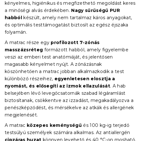
kényelmes, higiénikus és megfizethető megoldást keres
a minőségi alvás érdekében.
Nagy sűrűségű PUR
habból
készült, amely nem tartalmaz káros anyagokat,
és optimális testtámogatást biztosít az egész éjszaka
folyamán.
A matrac része egy
profilozott 7-zónás
masszázsréteg
formázott habból, amely figyelembe
veszi az emberi test anatómiáját, és jelentősen
magasabb kényelmet nyújt. A zónázásnak
köszönhetően a matrac jobban alkalmazkodik a test
különböző részeihez,
egyenletesen elosztja a
nyomást, és elősegíti az izmok ellazulását
. A hab
belsejében lévő levegőcsatornák szabad légáramlást
biztosítanak, csökkentve az izzadást, megakadályozva a
penészképződést, és mérsékelve az atkák és allergének
megjelenését.
A matrac
közepes keménységű
és 100 kg-ig terjedő
testsúlyú személyek számára alkalmas. Az antiallergén
cipzáras huzat
könnyen levehető és 40 °C-on mosható,