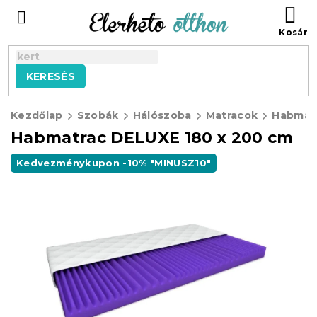
Ugrás
KO
a
fő
tartalomhoz
KERESÉS
Kezdőlap
Szobák
Hálószoba
Matracok
Habmatrac DELUXE 180 x 200 cm
Kedvezménykupon -10% "MINUSZ10"