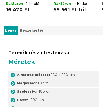
c
Raktáron
(>10 db)
Raktáron
(>10 db)
3 
16 470 Ft
59 561 Ft-tól
58
Leírás
Beszélgetés
Termék részletes leírása
Méretek
A matrac mérete:
180 x 200 cm
Magasság:
10 cm
Szélesség:
180 cm
Hossz:
200 cm