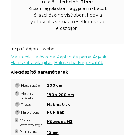
mielőtt terhelné.
Tipp:
Kicsomagoláskor hagyja a matracot
jól szellőző helyiségben, hogy a
gyártásból származó esetleges szag
eloszoljon.
Inspirálódjon tovább
Matracok
Hálószoba
Paplan és párna
Ágyak
Hálószoba világítás
Hálószoba kiegészítők
Kiegészítő paraméterek
Hosszúság
200 cm
?
Matrac
?
180 x 200 cm
mérete
Típus
Habmatrac
?
Hab típus
PUR hab
?
Matrac
?
Közepes H3
keménysége
A matrac
?
10 cm