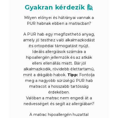
Gyakran kérdezik 🙋
Milyen előnyei és hátrányai vannak a
PUR habnak ebben a matracban?
A PUR hab egy megfizethető anyag,
amely jó testhez való alkalmazkodást
és ortopédiai támogatást nyújt.
Ideális allergiások számára a
hipoallergén jellemzők és az atkák
elleni ellenállás miatt. Bár jól
alkalmazkodik, rövidebb élettartamú,
mint a drágább habok.
Tipp:
Fontolja
meg a nagyobb sűrűségű PUR hab
matracot a hosszabb tartósság
érdekében.
Valóban a matrac nem engedi át a
nedvességet és segít az allergiában?
A matrac hipoallergén huzattal