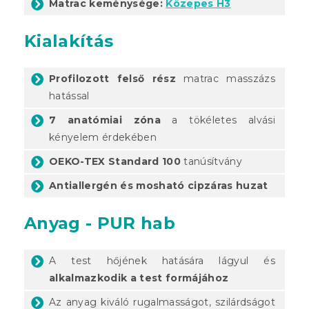
Matrac keménysége:
Közepes H3
Kialakítás
Profilozott felső rész
matrac masszázs
hatással
7 anatómiai zóna
a tökéletes alvási
kényelem érdekében
OEKO-TEX Standard 100
tanúsítvány
Antiallergén és mosható cipzáras huzat
Anyag - PUR hab
A test hőjének hatására lágyul és
alkalmazkodik a test formájához
Az anyag kiváló rugalmasságot, szilárdságot