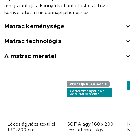
ami garantálja a könnyű karbantartást és a tiszta
környezetet a mindennapi pihenéshez.
Matrac keménysége
Matrac technológia
A matrac méretei
Próbálja ki AR-ben ❖
K
-1
Kedvezménykupon
-10% "MINUSZ10"
Léces ágyrács textillel
SOFIA ágy 180 x 200
Kó
180x200 cm
cm, artisan tölgy
MA