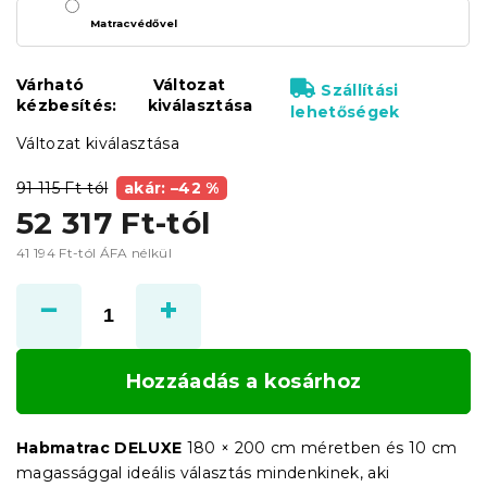
Matracvédővel
Várható
Változat
Szállítási
kézbesítés:
kiválasztása
lehetőségek
Változat kiválasztása
91 115 Ft-tól
akár: –42 %
52 317 Ft
-tól
41 194 Ft
-tól ÁFA nélkül
Egységár:
Hozzáadás a kosárhoz
Habmatrac DELUXE
180 × 200 cm méretben és 10 cm
magassággal ideális választás mindenkinek, aki