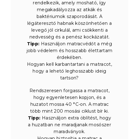
rendelkezik, amely mosható, így
megakadályozza az atkák és
baktériumok szaporodását. A
légáteresztő habnak köszönhetően a
levegő jól cirkulál, ami csökkenti a
nedvesség és a penész kockázatát.
Tipp:
Használjon matracvédőt a még
jobb védelem és hosszabb élettartam
érdekében.
Hogyan kell karbantartani a matracot,
hogy a lehető leghosszabb ideig
tartson?
Rendszeresen forgassa a matracot,
hogy egyenletesen kopjon, és a
huzatot mossa 40 °C-on. A matrac
több mint 200 mosási ciklust bír ki.
Tipp:
Használjon extra öblítést, hogy
a huzatban ne maradjanak mosószer
maradványok.
Hogyan biztosítja a matrac a