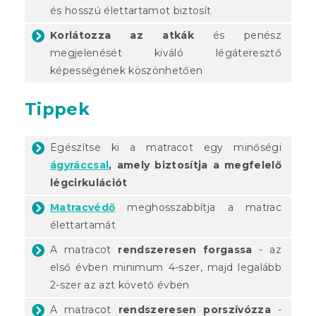
és hosszú élettartamot biztosít
Korlátozza az atkák
és penész
megjelenését kiváló légáteresztő
képességének köszönhetően
Tippek
Egészítse ki a matracot egy minőségi
ágyráccsal
, amely biztosítja a megfelelő
légcirkulációt
Matracvédő
meghosszabbítja a matrac
élettartamát
A matracot
rendszeresen forgassa
- az
első évben minimum 4-szer, majd legalább
2-szer az azt követő évben
A matracot
rendszeresen porszívózza
-