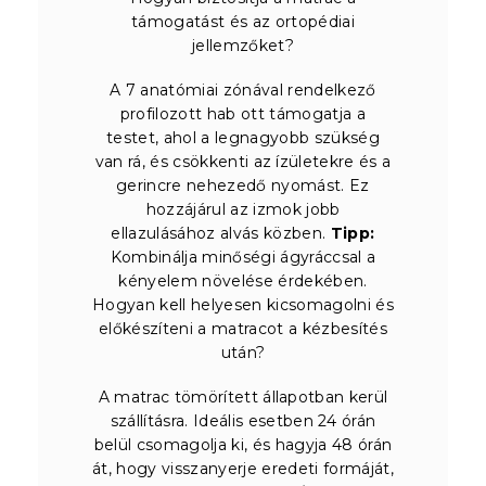
támogatást és az ortopédiai
jellemzőket?
A 7 anatómiai zónával rendelkező
profilozott hab ott támogatja a
testet, ahol a legnagyobb szükség
van rá, és csökkenti az ízületekre és a
gerincre nehezedő nyomást. Ez
hozzájárul az izmok jobb
ellazulásához alvás közben.
Tipp:
Kombinálja minőségi ágyráccsal a
kényelem növelése érdekében.
Hogyan kell helyesen kicsomagolni és
előkészíteni a matracot a kézbesítés
után?
A matrac tömörített állapotban kerül
szállításra. Ideális esetben 24 órán
belül csomagolja ki, és hagyja 48 órán
át, hogy visszanyerje eredeti formáját,