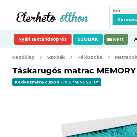
Ugrás
a
fő
Keresé
tartalomhoz
Nyári raktárkisöprés
SZOBÁK
Kert
Kezdőlap
Szobák
Hálószoba
Matraco
Táskarugós matrac MEMORY 
Kedvezménykupon -10% "MINUSZ10"