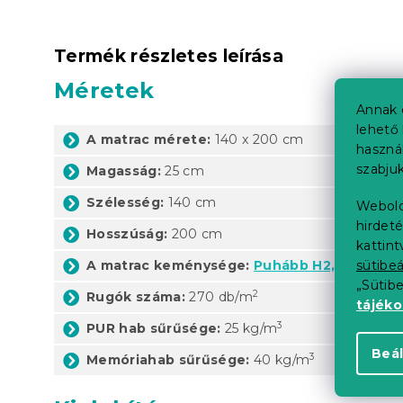
Termék részletes leírása
Méretek
Annak 
lehető 
A matrac mérete:
140 x 200 cm
haszná
szabjuk
Magasság:
25 cm
Szélesség:
140 cm
Webold
hirdeté
Hosszúság:
200 cm
kattin
sütibeá
A matrac keménysége:
Puhább H2, Közepes
„Sütib
2
Rugók száma:
270 db/m
tájék
3
PUR hab sűrűsége:
25 kg/m
Beál
3
Memóriahab sűrűsége:
40 kg/m