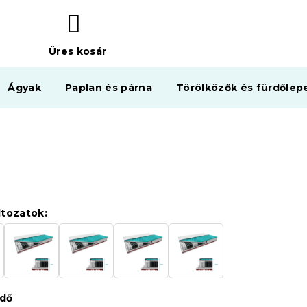
Üres kosár
KOSÁR
Ágyak
Paplan és párna
Törölközők és fürdőlep
ltozatok:
édő