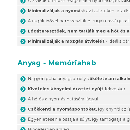
A zsákok önállóan reagálnak a nyomásra, és
tök
Minimalizálják a nyomást
az ízületeken, és al
A rugók idővel nem veszítik el rugalmasságukat
Légáteresztőek, nem tartják meg a hőt és 
Minimalizálják a mozgás átvitelét
- ideális p
Anyag - Memóriahab
Nagyon puha anyag, amely
tökéletesen alkal
Kivételes kényelmi érzetet nyújt
fekvéskor
A hő és a nyomás hatására lágyul
Csökkenti a nyomáspontokat
, így enyhíti az
Egyenletesen elosztja a súlyt, így támogatja a g
Hipoallergén anyag