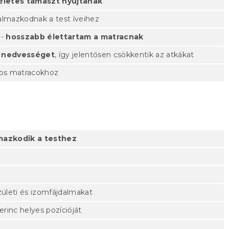
életes támaszt nyújtanak
kalmazkodnak a test íveihez
 -
hosszabb élettartam a matracnak
a nedvességet
, így jelentősen csökkentik az atkákat
áros matracokhoz
mazkodik a testhez
 ízületi és izomfájdalmakat
erinc helyes pozícióját