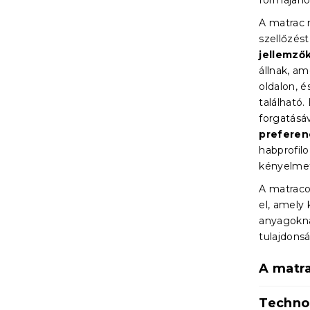
formájáho
A matrac 
szellőzést
jellemző
állnak, am
oldalon, 
található
forgatásá
preferenc
habprofil
kényelmet
A matrac
el, amely
anyagokna
tulajdons
A matr
Techno