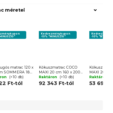
ac méretei
ezménykupon
Kedvezménykupon
Kedvezményk
"MINUSZ10"
-10% "MINUSZ10"
-10% "BTS10"
rugós matrac 120 x
Kókuszmatrac COCO
Kókusz mat
cm SOMMERA 18
MAXI 20 cm 160 x 200
MAXI 20 cm 
áron
(>10 db)
cm
Raktáron
(>10 db)
cm
Raktáron
(
22 Ft-tól
92 343 Ft-tól
53 696 F