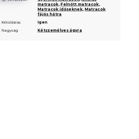
matracok
,
Felnőtt matracok
,
Matracok időseknek
,
Matracok
fájós hátra
Kétoldalas
Igen
Nagyság
Kétszemélyes ágyra