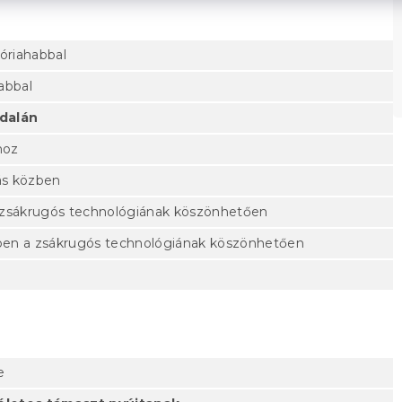
riahabbal
abbal
dalán
hoz
ás közben
zsákrugós technológiának köszönhetően
en a zsákrugós technológiának köszönhetően
e