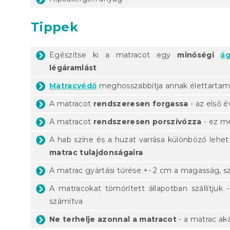
Tippek
Egészítse ki a matracot egy
minőségi
ág
légáramlást
Matracvédő
meghosszabbítja annak élettartam
A matracot
rendszeresen forgassa
- az első 
A matracot
rendszeresen porszívózza
- ez me
A hab színe és a huzat varrása különböző lehet
matrac tulajdonságaira
A matrac gyártási tűrése +- 2 cm a magasság, s
A matracokat tömörített állapotban szállítjuk
számítva
Ne terhelje azonnal a matracot
- a matrac aká