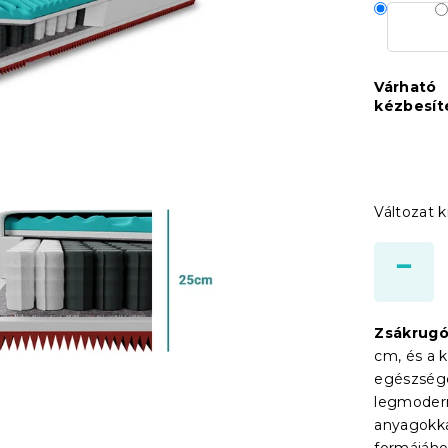
Várható
kézbesít
Változat k
Zsákrug
cm, és a 
egészsége
legmodern
anyagokka