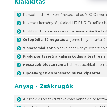
Kialakítás
Puhább oldal H2 keménységgel és VISCO memó
Közepes keménységű oldal H3 PUR ExtraFlex h
Profilozott hab
masszázs hatással mindkét ol
Ortopédiai támogatás
a gerinc helyes tartásá
7 anatómiai zóna
a tökéletes kényelemért alv
Kiváló
pontszerű alkalmazkodás a testhez
a 
Hosszabb élettartam
a habmatracokkal szemb
Hipoallergén és mosható huzat cipzárral
Anyag - Zsákrugók
A rugók külön textilzsákokban vannak elhelyezv