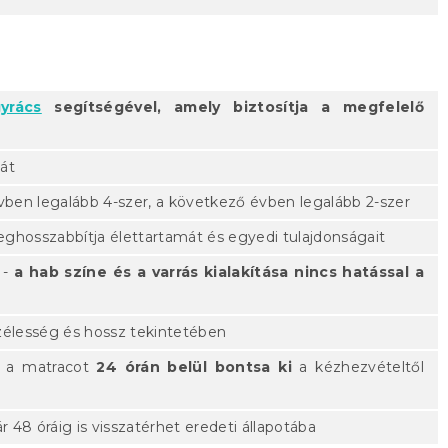
yrács
segítségével, amely biztosítja a megfelelő
át
évben legalább 4-szer, a következő évben legalább 2-szer
ghosszabbítja élettartamát és egyedi tulajdonságait
 -
a hab színe és a varrás kialakítása nincs hatással a
zélesség és hossz tekintetében
 - a matracot
24 órán belül bontsa ki
a kézhezvételtől
r 48 óráig is visszatérhet eredeti állapotába