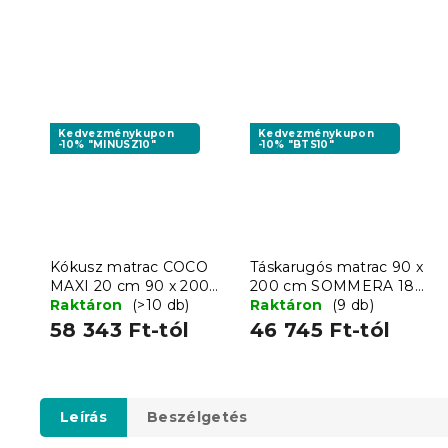
Kedvezménykupon
Kedvezménykupon
-10% "MINUSZ10"
-10% "BTS10"
Kókusz matrac COCO
Táskarugós matrac 90 x
MAXI 20 cm 90 x 200
200 cm SOMMERA 18
cm
Raktáron
(>10 db)
cm
Raktáron
(9 db)
58 343 Ft-tól
46 745 Ft-tól
Leírás
Beszélgetés