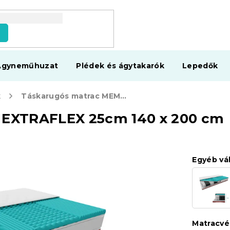
s
Ágyneműhuzat
Plédek és ágytakarók
Lepedők
k
Táskarugós matrac MEMORY EXTRAFLEX 25cm 140 x 200 cm
EXTRAFLEX 25cm 140 x 200 cm
Egyéb vá
Matracv