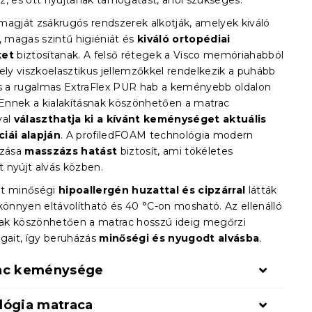
z, és ott nyújtanak támogatást, ahol szükséges.
magját zsákrugós rendszerek alkotják, amelyek kiváló
, magas szintű higiéniát és
kiváló ortopédiai
ket
biztosítanak. A felső rétegek a Visco memóriahabból
ely viszkoelasztikus jellemzőkkel rendelkezik a puhább
és a rugalmas ExtraFlex PUR hab a keményebb oldalon
. Ennek a kialakításnak köszönhetően a matrac
val
választhatja ki a kívánt keménységet aktuális
iái alapján
. A profiledFOAM technológia modern
ozása
masszázs hatást
biztosít, ami tökéletes
 nyújt alvás közben.
ot minőségi
hipoallergén huzattal és cipzárral
látták
 könnyen eltávolítható és 40 °C-on mosható. Az ellenálló
k köszönhetően a matrac hosszú ideig megőrzi
ágait, így beruházás
minőségi és nyugodt alvásba
.
ac keménysége
lógia matraca