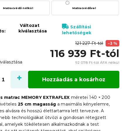
Matracvédő nélkül
Matracvédővel
Változat
Szállítási
és:
kiválasztása
lehetőségek
121 227 Ft-tól
–3 %
116 939 Ft
-tól
iválasztása
92 078 Ft
-tól ÁFA nélkül
Egysé
Hozzáadás a kosárhoz
ós matrac MEMORY EXTRAFLEX
méretei 140 × 200
kivételes
25 cm magasság
a maximális kényelemre,
s alvásra és hosszú élettartamra lett tervezve. A
ebb technológiákat ötvözi a gondosan rétegzett
l, amelyek tökéletesen alkalmazkodnak a test