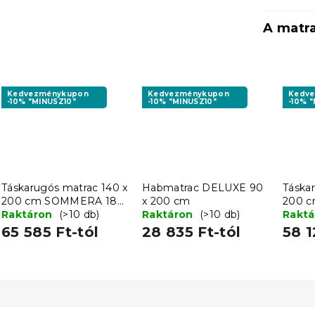
A matr
Kedvezménykupon
Kedvezménykupon
Kedv
-10% "MINUSZ10"
-10% "MINUSZ10"
-10% 
Táskarugós matrac 140 x
Habmatrac DELUXE 90
Táska
200 cm SOMMERA 18
x 200 cm
200 
cm
Raktáron
(>10 db)
Raktáron
(>10 db)
cm
Rakt
65 585 Ft-tól
28 835 Ft-tól
58 1