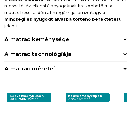
mosható. Az ellenálló anyagoknak köszönhetően a
matrac hosszú időn át megőrzi jellemzőit, így a
minőségi és nyugodt alvásba történő befektetést
jelenti.
A matrac keménysége
A matrac technológiája
A matrac méretei
Kedvezménykupon
Kedvezménykupon
K
-10% "MINUSZ10"
-10% "BTS10"
-1