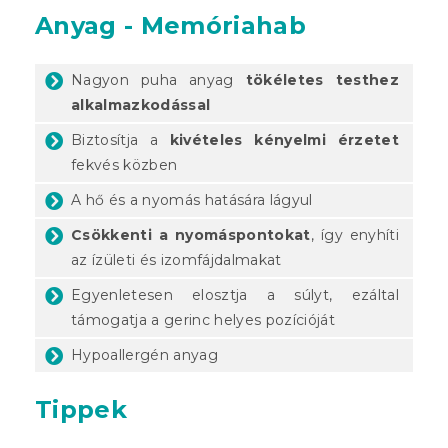
Anyag - Memóriahab
Nagyon puha anyag
tökéletes testhez
alkalmazkodással
Biztosítja a
kivételes kényelmi érzetet
fekvés közben
A hő és a nyomás hatására lágyul
Csökkenti a nyomáspontokat
, így enyhíti
az ízületi és izomfájdalmakat
Egyenletesen elosztja a súlyt, ezáltal
támogatja a gerinc helyes pozícióját
Hypoallergén anyag
Tippek