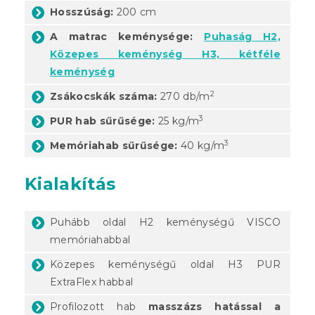
Hosszúság:
200 cm
A matrac keménysége:
Puhaság H2,
Közepes keménység H3, kétféle
keménység
2
Zsákocskák száma:
270 db/m
3
PUR hab sűrűsége:
25 kg/m
3
Memóriahab sűrűsége:
40 kg/m
Kialakítás
Puhább oldal H2 keménységű VISCO
memóriahabbal
Közepes keménységű oldal H3 PUR
ExtraFlex habbal
Profilozott hab
masszázs hatással a