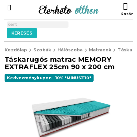
Ugrás
KO
a
fő
tartalomhoz
KERESÉS
Kezdőlap
Szobák
Hálószoba
Matracok
Táskarugós matrac MEMORY
EXTRAFLEX 25cm 90 x 200 cm
Kedvezménykupon -10% "MINUSZ10"