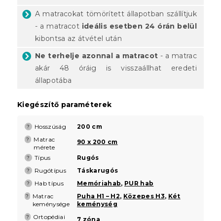
A matracokat tömörített állapotban szállítjuk
- a matracot
ideális esetben 24 órán belül
kibontsa az átvétel után
Ne terhelje azonnal a matracot
- a matrac
akár 48 óráig is visszaállhat eredeti
állapotába
Kiegészítő paraméterek
Hosszúság
200 cm
?
Matrac
?
90 x 200 cm
mérete
Típus
Rugós
?
Rugótípus
Táskarugós
?
Hab típus
Memóriahab
,
PUR hab
?
Matrac
Puha H1 – H2
,
Közepes H3
,
Két
?
keménysége
keménység
Ortopédiai
?
7 zóna