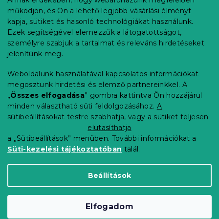
Annak érdekében, hogy webáruházunk megfelelően
Információ az Ön számára
l
működjön, és Ön a lehető legjobb vásárlási élményt
é
Rendelés követése
kapja, sütiket és hasonló technológiákat használunk.
c
Ezek segítségével elemezzük a látogatottságot,
Szállítási lehetőségek
személyre szabjuk a tartalmat és releváns hirdetéseket
Fizetési lehetőségek
jelenítünk meg.
Reklamáció és áruvisszaküldés
Elérhetőség
Weboldalunk használatával kapcsolatos információkat
Általános szerződési feltételek
megosztunk hirdetési és elemző partnereinkkel. A
Adatvédelmi nyilatkozat
„
Összes elfogadása
” gombra kattintva Ön hozzájárul
minden választható süti feldolgozásához.
A
Blog
sütibeállításokat
testre szabhatja, vagy a sütiket teljesen
Partnereinknek
elutasíthatja
a „Sütibeállítások” menüben. További információkat a
Süti-kezelési tájékoztatóban
talál.
Shoptet Premium készítette
Beállítások
Copyright 2026
Elerheto otthon
. Minden jog
Elfogadom
fenntartva.
Süti beállítások szerkesztése