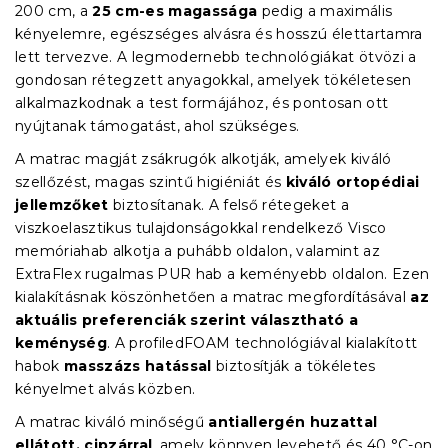
200 cm, a
25 cm-es magassága
pedig a maximális
kényelemre, egészséges alvásra és hosszú élettartamra
lett tervezve. A legmodernebb technológiákat ötvözi a
gondosan rétegzett anyagokkal, amelyek tökéletesen
alkalmazkodnak a test formájához, és pontosan ott
nyújtanak támogatást, ahol szükséges.
A matrac magját zsákrugók alkotják, amelyek kiváló
szellőzést, magas szintű higiéniát és
kiváló ortopédiai
jellemzőket
biztosítanak. A felső rétegeket a
viszkoelasztikus tulajdonságokkal rendelkező Visco
memóriahab alkotja a puhább oldalon, valamint az
ExtraFlex rugalmas PUR hab a keményebb oldalon. Ezen
kialakításnak köszönhetően a matrac megfordításával
az
aktuális preferenciák szerint választható a
keménység
. A profiledFOAM technológiával kialakított
habok
masszázs hatással
biztosítják a tökéletes
kényelmet alvás közben.
A matrac kiváló minőségű
antiallergén huzattal
ellátott, cipzárral
, amely könnyen levehető és 40 °C-on