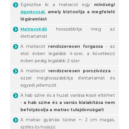
Egészítse ki a matracot egy
minőségi
ágyráccsal
, amely biztosítja a megfelelő
légáramlást
Matracvédő
hosszabbítja meg az
élettartamát
A matracot
rendszeresen forgassa
- az
első évben legalább 4-szer, a következő
évben pedig legalább 2-szer
A matracot
rendszeresen porszívózza
-
ezzel meghosszabbítja élettartamát és
egyedi jellemzőit
A hab színe és a huzat varrása kissé eltérhet
-
a hab színe és a varrás kialakítása nem
befolyásolja a matrac tulajdonságait
A matrac gyártási tűrése +- 2 cm magas,
széles és hosszú