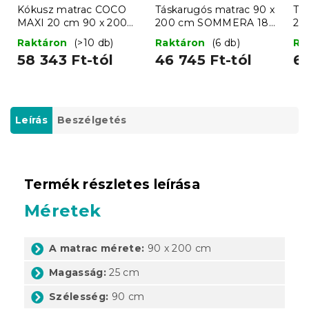
Kókusz matrac COCO
Táskarugós matrac 90 x
Tá
MAXI 20 cm 90 x 200
200 cm SOMMERA 18
20
cm
cm
c
Raktáron
(>10 db)
Raktáron
(6 db)
Ra
58 343 Ft-tól
46 745 Ft-tól
65
Leírás
Beszélgetés
Termék részletes leírása
Méretek
A matrac mérete:
90 x 200 cm
Magasság:
25 cm
Szélesség:
90 cm