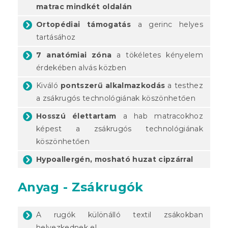
matrac mindkét oldalán
Ortopédiai támogatás
a gerinc helyes
tartásához
7 anatómiai zóna
a tökéletes kényelem
érdekében alvás közben
Kiváló
pontszerű alkalmazkodás
a testhez
a zsákrugós technológiának köszönhetően
Hosszú élettartam
a hab matracokhoz
képest a zsákrugós technológiának
köszönhetően
Hypoallergén, mosható huzat cipzárral
Anyag - Zsákrugók
A rugók különálló textil zsákokban
helyezkednek el