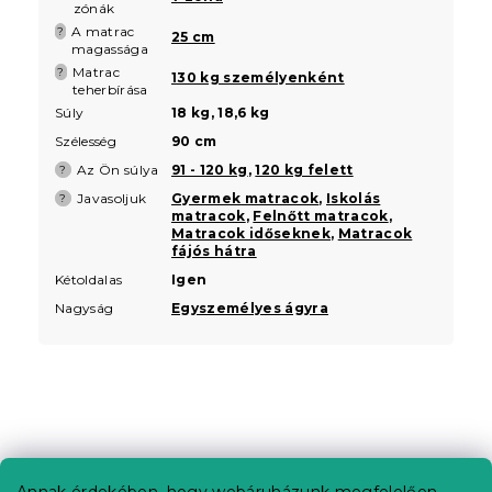
zónák
A matrac
?
25 cm
magassága
Matrac
?
130 kg személyenként
teherbírása
Súly
18 kg, 18,6 kg
Szélesség
90 cm
Az Ön súlya
91 - 120 kg
,
120 kg felett
?
Javasoljuk
Gyermek matracok
,
Iskolás
?
matracok
,
Felnőtt matracok
,
Matracok időseknek
,
Matracok
fájós hátra
Kétoldalas
Igen
Nagyság
Egyszemélyes ágyra
L
á
b