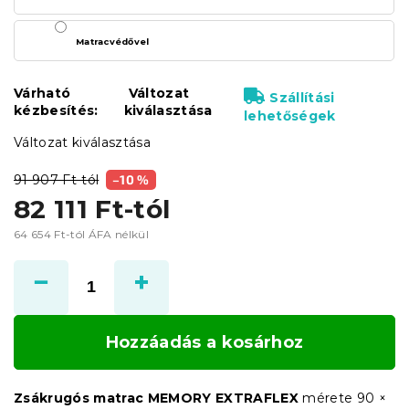
Matracvédővel
Várható
Változat
Szállítási
kézbesítés:
kiválasztása
lehetőségek
Változat kiválasztása
91 907 Ft-tól
–10 %
82 111 Ft
-tól
64 654 Ft
-tól ÁFA nélkül
Egységár:
Hozzáadás a kosárhoz
Zsákrugós matrac MEMORY EXTRAFLEX
mérete 90 ×