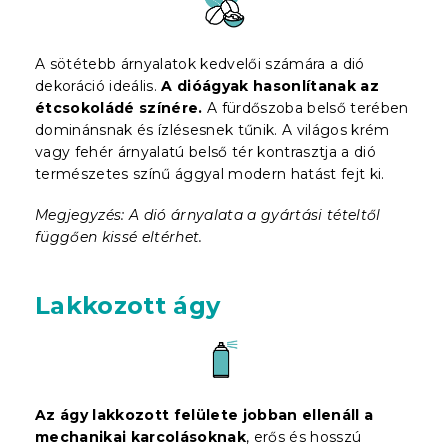
A sötétebb árnyalatok kedvelői számára a dió
dekoráció ideális.
A dióágyak hasonlítanak az
étcsokoládé színére.
A fürdőszoba belső terében
dominánsnak és ízlésesnek tűnik. A világos krém
vagy fehér árnyalatú belső tér kontrasztja a dió
természetes színű ággyal modern hatást fejt ki.
Megjegyzés: A dió árnyalata a gyártási tételtől
függően kissé eltérhet.
Lakkozott ágy
Az ágy lakkozott felülete jobban ellenáll a
mechanikai karcolásoknak
, erős és hosszú