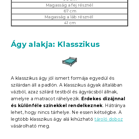
Magasság a fej résznél
67 cm
Magasság a láb résznél
41 cm
Ágy alakja: Klasszikus
A klasszikus ágy jól ismert formája egyedül és
szilárdan áll a padlón. A klasszikus ágyak általában
vázból, azaz szilárd testből és ágyrácsból állnak,
amelyre a matracot ráhelyezik.
Érdekes dizájnnal
és különféle színekkel rendelkeznek
. Hátránya
lehet, hogy nincs tárhelye. Ne essen kétségbe. A
legtöbb klasszikus ágy alá kihúzható
tároló doboz
vásárolható meg.