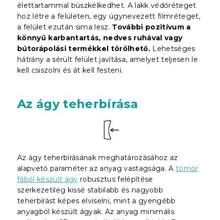
élettartammal büszkélkedhet. A lakk védőréteget
hoz létre a felületen, egy úgynevezett filmréteget,
a felület ezután sima lesz.
További pozitívum a
könnyű karbantartás, nedves ruhával vagy
bútorápolási termékkel törölhető.
Lehetséges
hátrány a sérült felület javítása, amelyet teljesen le
kell csiszolni és át kell festeni.
Az ágy teherbírása
Az ágy teherbírásának meghatározásához az
alapvető paraméter az anyag vastagsága. A
tömör
fából készült ágy
robusztus felépítése
szerkezetileg kissé stabilabb és nagyobb
teherbírást képes elviselni, mint a gyengébb
anyagból készült ágyak. Az anyag minimális