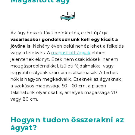
Az ágy hosszú távú befektetés, ezért új ágy
vásárlásakor gondolkodnunk kell egy kicsit a
jövőre is
. Néhány éven belül nehéz lehet a felkelés
vagy a lefekvés. A
magasított ágyak
ebben
jelentenek előnyt. Ezek nem csak idősek, hanem
mozgásproblémákkal, ízületi fájdalmakkal vagy
nagyobb súlyúak számára is alkalmasak. A terhes
nők is nagyon megkedvelik. Ezeknek az ágyaknak
a szokásos magassága 50 - 60 cm, a piacon
találhatunk olyanokat is, amelyek magassága 70
vagy 80 cm.
Hogyan tudom összerakni az
ágyat?