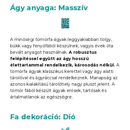
Ágy anyaga: Masszív
A minőségi tömörfa ágyak leggyakrabban tölgy,
bükk vagy fenyőfából készülnek, vagyis évek óta
bevált anyagot használnak.
A robusztus
felépítéssel együtt az ágy hosszú
élettartammal rendelkezik, károsodás nélkül.
A
tömörfa ágyak klasszikus kerettel vagy ágy alatti
tárolóval és ágyráccsal rendelkeznek. Manapság az
azonos kialakítású tárolóhely nagy pluszt jelent. A
tömör fából készült ágyak erősek, tartósak és
ártalmatlanok az egészségre.
Fa dekoráció: Dió