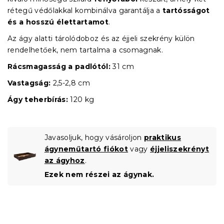
rétegű védőlakkal kombinálva garantálja a
tartósságot
és a hosszú élettartamot
.
Az ágy alatti tárolódoboz és az éjjeli szekrény külön
rendelhetőek, nem tartalma a csomagnak.
Rácsmagasság a padlótól:
31 cm
Vastagság:
2,5-2,8 cm
Ágy teherbírás:
120 kg
Javasoljuk, hogy vásároljon
praktikus
ágyneműtartó fiókot
vagy
éjjeliszekrényt
az ágyhoz
.
Ezek nem részei az ágynak.