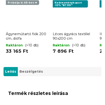
Próbálja ki AR-ben ❖
Kedvezménykupon
K
-10% "BTS10"
-1
Ágyneműtartó fiók 200
Léces ágyrács textillel
IK
cm, diófa
90x200 cm
90
fe
Raktáron
(>10 db)
Raktáron
(>10 db)
Ra
33 165 Ft
7 896 Ft
26
Leírás
Beszélgetés
Termék részletes leírása