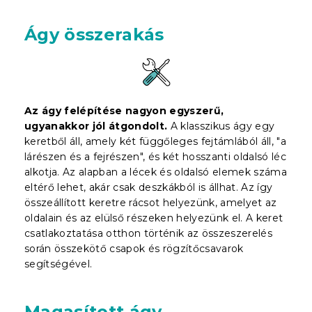
Ágy összerakás
Az ágy felépítése nagyon egyszerű,
ugyanakkor jól átgondolt.
A klasszikus ágy egy
keretből áll, amely két függőleges fejtámlából áll, "a
lárészen és a fejrészen", és két hosszanti oldalsó léc
alkotja. Az alapban a lécek és oldalsó elemek száma
eltérő lehet, akár csak deszkákból is állhat. Az így
összeállított keretre rácsot helyezünk, amelyet az
oldalain és az elülső részeken helyezünk el. A keret
csatlakoztatása otthon történik az összeszerelés
során összekötő csapok és rögzítőcsavarok
segítségével.
Magasított ágy