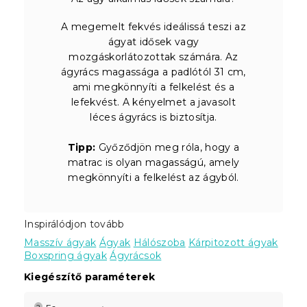
A megemelt fekvés ideálissá teszi az
ágyat idősek vagy
mozgáskorlátozottak számára. Az
ágyrács magassága a padlótól 31 cm,
ami megkönnyíti a felkelést és a
lefekvést. A kényelmet a javasolt
léces ágyrács is biztosítja.
Tipp:
Győződjön meg róla, hogy a
matrac is olyan magasságú, amely
megkönnyíti a felkelést az ágyból.
Inspirálódjon tovább
Masszív ágyak
Ágyak
Hálószoba
Kárpitozott ágyak
Boxspring ágyak
Ágyrácsok
Kiegészítő paraméterek