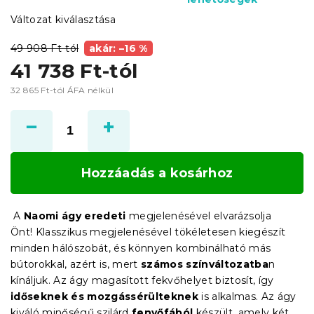
Változat kiválasztása
49 908 Ft-tól
akár: –16 %
41 738 Ft
-tól
32 865 Ft
-tól ÁFA nélkül
Egységár:
Hozzáadás a kosárhoz
A
Naomi ágy eredeti
megjelenésével elvarázsolja
Önt! Klasszikus megjelenésével tökéletesen kiegészít
minden hálószobát, és könnyen kombinálható más
bútorokkal, azért is, mert
számos színváltozatba
n
kínáljuk. Az ágy magasított fekvőhelyet biztosít, így
időseknek és mozgássérülteknek
is alkalmas. Az ágy
kiváló minőségű szilárd
fenyőfából
készült, amely két