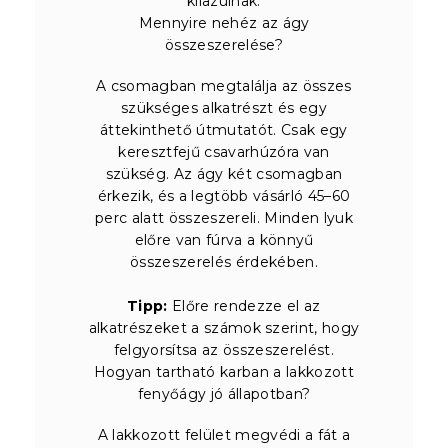
kilazulnak.
Mennyire nehéz az ágy
összeszerelése?
A csomagban megtalálja az összes
szükséges alkatrészt és egy
áttekinthető útmutatót. Csak egy
keresztfejű csavarhúzóra van
szükség. Az ágy két csomagban
érkezik, és a legtöbb vásárló 45–60
perc alatt összeszereli. Minden lyuk
előre van fúrva a könnyű
összeszerelés érdekében.
Tipp:
Előre rendezze el az
alkatrészeket a számok szerint, hogy
felgyorsítsa az összeszerelést.
Hogyan tartható karban a lakkozott
fenyőágy jó állapotban?
A lakkozott felület megvédi a fát a