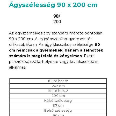
Ágyszélesség 90 x 200 cm
Az egyszemélyes ágy standard mérete pontosan
90 x 200 cm. A legnépszerűbb gyermek- és
diákszobákban. Az ágy klasszikus szélessége
90
cm nemcsak a gyermekek, hanem a felnőttek
számára is megfelelő és kényelmes
. Ezért
panziókba, szálláshelyekre vagy kis lakásokba is
alkalmas.
Külső hossz
205 cm
Belső hossz
200 cm
Külső szélesség
97 cm
Belső szélesség
90 cm