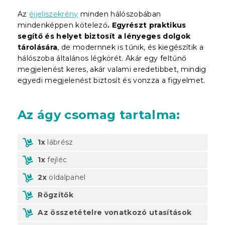
Az
éjjeliszekrény
minden hálószobában
mindenképpen kötelező
. Egyrészt praktikus
segítő és helyet biztosít a lényeges dolgok
tárolására
, de modernnek is tűnik, és kiegészítik a
hálószoba általános légkörét. Akár egy feltűnő
megjelenést keres, akár valami eredetibbet, mindig
egyedi megjelenést biztosít és vonzza a figyelmet.
Az ágy csomag tartalma:
1x
lábrész
1x
fejléc
2x
oldalpanel
Rögzítők
Az összetételre vonatkozó utasítások