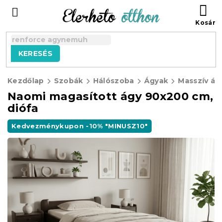
Ugrás
KO
a
fő
tartalomhoz
KERESÉS
Kezdőlap
Szobák
Hálószoba
Ágyak
Masszív ág
Naomi magasított ágy 90x200 cm,
diófa
Kedvezménykupon -10% "MINUSZ10"