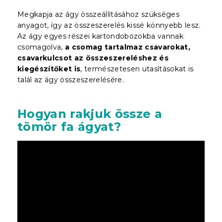
Megkapja az ágy összeállításához szükséges
anyagot, így az összeszerelés kissé könnyebb lesz.
Az ágy egyes részei kartondobozokba vannak
csomagolva,
a csomag tartalmaz csavarokat,
csavarkulcsot az összeszereléshez és
kiegészítőket is
, természetesen utasításokat is
talál az ágy összeszerelésére.
Hogyan rakjuk össze a
tömör fa ágyat?