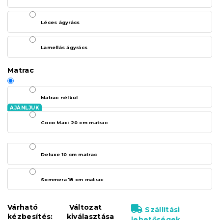
Léces ágyrács
Lamellás ágyrács
Matrac
Matrac nélkül
Coco Maxi 20 cm matrac
Deluxe 10 cm matrac
Sommera 18 cm matrac
Várható
Változat
Szállítási
kézbesítés:
kiválasztása
lehetőségek