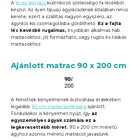
A
léces ágyrács
különböző szélességű fa lécekből
készül. Az ilyen típusú ágyrácsoknak általában nincs
kerete, ezért a szállítás nagyon egyszerű, az
ágyrács kis csomagolásba gördíthető.
Ez a fajta
léc kevésbé rugalmas,
és jobban alkalmas hab
matracokhoz, jól formázható, vagy rugós és táskás
matracokhoz.
Ajánlott matrac 90 x 200 cm
A felnőttek kényelmének biztosítása érdekében
legalább
90 cm matracszélesség
ajánlott.
Forduláskor is kényelmet nyújt, így
az
egyszemélyes ágyak számára ez a
legkeresettebb méret.
90 x 200 cm méretű
ágyhoz azonos méretű matracot javaslunk.