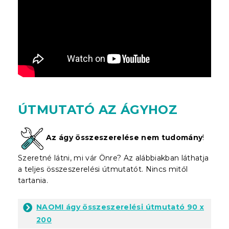
ÚTMUTATÓ AZ ÁGYHOZ
Az ágy összeszerelése nem tudomány
!
Szeretné látni, mi vár Önre? Az alábbiakban láthatja
a teljes összeszerelési útmutatót. Nincs mitől
tartania.
NAOMI ágy összeszerelési útmutató 90 x
200