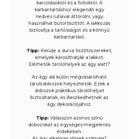
karcolásoktól és a foltoktól. A
karbantartáshoz elegendő egy
nedves ruhával áttörölni, vagy
használhat bútortisztítót. A lakkozás
biztosítja a tartósságot és a könnyű
karbantartást.
Tipp:
Kerülje a durva tisztítószereket,
amelyek károsíthatják a lakkot.
Elérhetők tárolóhelyek az ágy alatt?
Az ágy alá külön megvásárolható
tárolódobozok helyezhetők. Ezek a
dobozok praktikus tárolóhelyet
biztosítanak, és illeszkedhetnek az
ágy dekorációjához.
Tipp:
Válasszon azonos színű
dobozokat az egységes megjelenés
érdekében.
Az ágy alkalmas idősek számára?