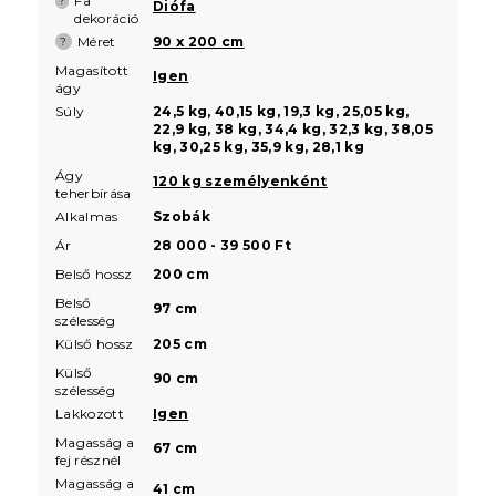
Fa
?
Diófa
dekoráció
Méret
90 x 200 cm
?
Magasított
Igen
ágy
Súly
24,5 kg, 40,15 kg, 19,3 kg, 25,05 kg,
22,9 kg, 38 kg, 34,4 kg, 32,3 kg, 38,05
kg, 30,25 kg, 35,9 kg, 28,1 kg
Ágy
120 kg személyenként
teherbírása
Alkalmas
Szobák
Ár
28 000 - 39 500 Ft
Belső hossz
200 cm
Belső
97 cm
szélesség
Külső hossz
205 cm
Külső
90 cm
szélesség
Lakkozott
Igen
Magasság a
67 cm
fej résznél
Magasság a
41 cm