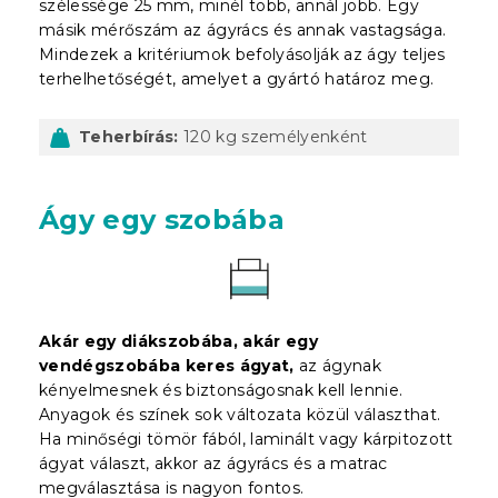
szélessége 25 mm, minél több, annál jobb. Egy
másik mérőszám az ágyrács és annak vastagsága.
Mindezek a kritériumok befolyásolják az ágy teljes
terhelhetőségét, amelyet a gyártó határoz meg.
Teherbírás:
120 kg személyenként
Ágy egy szobába
Akár egy diákszobába, akár egy
vendégszobába keres ágyat,
az ágynak
kényelmesnek és biztonságosnak kell lennie.
Anyagok és színek sok változata közül választhat.
Ha minőségi tömör fából, laminált vagy kárpitozott
ágyat választ, akkor az ágyrács és a matrac
megválasztása is nagyon fontos.