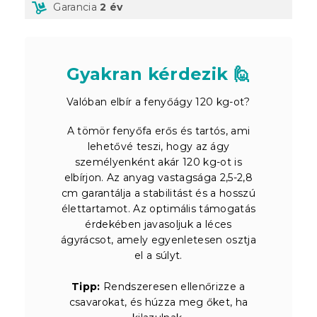
Garancia
2 év
Gyakran kérdezik 🙋
Valóban elbír a fenyőágy 120 kg-ot?
A tömör fenyőfa erős és tartós, ami
lehetővé teszi, hogy az ágy
személyenként akár 120 kg-ot is
elbírjon. Az anyag vastagsága 2,5-2,8
cm garantálja a stabilitást és a hosszú
élettartamot. Az optimális támogatás
érdekében javasoljuk a léces
ágyrácsot, amely egyenletesen osztja
el a súlyt.
Tipp:
Rendszeresen ellenőrizze a
csavarokat, és húzza meg őket, ha