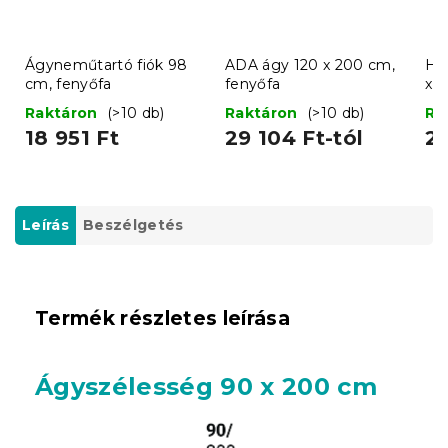
Ágyneműtartó fiók 98
ADA ágy 120 x 200 cm,
Ha
cm, fenyőfa
fenyőfa
x 
Raktáron
(>10 db)
Raktáron
(>10 db)
Ra
18 951 Ft
29 104 Ft-tól
28
Leírás
Beszélgetés
Termék részletes leírása
Ágyszélesség 90 x 200 cm