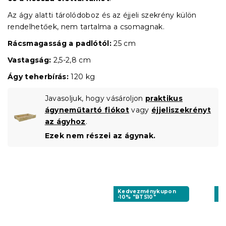
Az ágy alatti tárolódoboz és az éjjeli szekrény külön
rendelhetőek, nem tartalma a csomagnak.
Rácsmagasság a padlótól:
25 cm
Vastagság:
2,5-2,8 cm
Ágy teherbírás:
120 kg
Javasoljuk, hogy vásároljon
praktikus
ágyneműtartó fiókot
vagy
éjjeliszekrényt
az ágyhoz
.
Ezek nem részei az ágynak.
Kedvezménykupon
K
-10% "BTS10"
-1