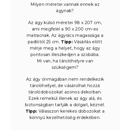
Milyen méretei vannak ennek az
ágynak?
Az ágy külső méretei 98 x 207 cm,
ami megfelel a 90 x 200 cm-es
matracnak. Az ágyrács magassága a
padlótól 25 cm.
Tipp:
Vásárlás előtt
mérje meg a helyet, hogy az ágy
pontosan illeszkedjen a szobába.
Mi van, ha tárolóhelyre van
szükségem?
Az ágy önmagában nem rendelkezik
tárolóhellyel, de vásárolhat hozzá
tárolódobozokat azonos dekorban.
Ezek remekül illenek az ágy alá, és
biztonságban tartják a dolgait, kéznél.
Tipp:
Válasszon kerekes dobozokat a
könnyű kezelhetőség érdekében.