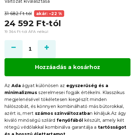
Változat kiválasztása
31 682 Ft-tól
akár: –22 %
24 592 Ft
-tól
19 364 Ft
-tól ÁFA nélkül
Egységár:
Hozzáadás a kosárhoz
Az
Ada
ágyat különösen az
egyszerűség és a
minimalizmus
szerelmesei fogják értékelni. Klasszikus
megjelenésével tökéletesen kiegészít minden
hálószobát, és könnyen kombinálható más bútorokkal,
azért is, mert
számos színváltozatba
n kínáljuk.Az ágy
kiváló minőségű szilárd
fenyőfából
készült, amely két
rétegű védőlakkal kombinálva garantálja a
tartósságot
és a hosszú élettartamot
.