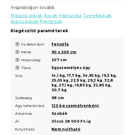
Inspirálódjon tovább
Masszív ágyak
Ágyak
Hálószoba
Gyerekágyak
Ikaros ágyak
Ágyrácsok
Kiegészítő paraméterek
Fa dekoráció
Fenyőfa
?
Méret
90 x 200 cm
?
Hosszúság
207 cm
?
Típus
Egyszemélyes ágy
?
Súly
14,1 kg, 17,7 kg, 34,95 kg, 19,3 kg,
25,05 kg, 22,9 kg, 29,2 kg, 32,8
kg, 27,1 kg, 19,85 kg, 32,85 kg,
30,7 kg
Szélesség
98 cm
Ágy teherbírása
120 kg személyenként
Alkalmas
Szobák
Ár
Olcsó 28 000 Ft-ig
Kinyitható
Nem nyitható