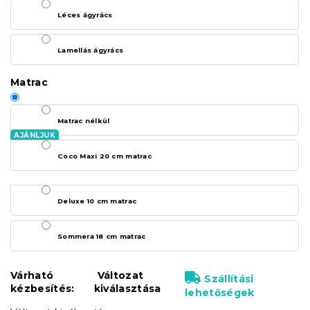
Léces ágyrács
Lamellás ágyrács
Matrac
Matrac nélkül
Coco Maxi 20 cm matrac
Deluxe 10 cm matrac
Sommera 18 cm matrac
Várható
Változat
Szállítási
kézbesítés:
kiválasztása
lehetőségek