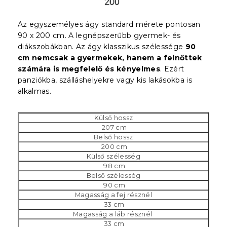
Az egyszemélyes ágy standard mérete pontosan
90 x 200 cm. A legnépszerűbb gyermek- és
diákszobákban. Az ágy klasszikus szélessége
90
cm nemcsak a gyermekek, hanem a felnőttek
számára is megfelelő és kényelmes
. Ezért
panziókba, szálláshelyekre vagy kis lakásokba is
alkalmas.
Külső hossz
207 cm
Belső hossz
200 cm
Külső szélesség
98 cm
Belső szélesség
90 cm
Magasság a fej résznél
33 cm
Magasság a láb résznél
33 cm