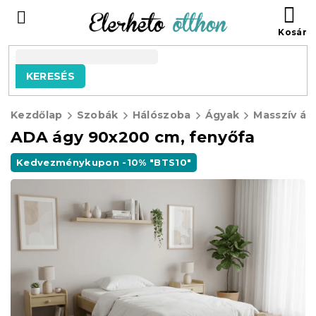
Ugrás
KO
a
fő
tartalomhoz
KERESÉS
Kezdőlap
Szobák
Hálószoba
Ágyak
Masszív ág
ADA ágy 90x200 cm, fenyőfa
Kedvezménykupon -10% "BTS10"