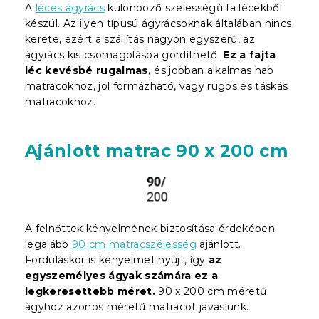
A
léces ágyrács
különböző szélességű fa lécekből
készül. Az ilyen típusú ágyrácsoknak általában nincs
kerete, ezért a szállítás nagyon egyszerű, az
ágyrács kis csomagolásba gördíthető.
Ez a fajta
léc kevésbé rugalmas,
és jobban alkalmas hab
matracokhoz, jól formázható, vagy rugós és táskás
matracokhoz.
Ajánlott matrac 90 x 200 cm
A felnőttek kényelmének biztosítása érdekében
legalább
90 cm matracszélesség
ajánlott.
Forduláskor is kényelmet nyújt, így
az
egyszemélyes ágyak számára ez a
legkeresettebb méret.
90 x 200 cm méretű
ágyhoz azonos méretű matracot javaslunk.