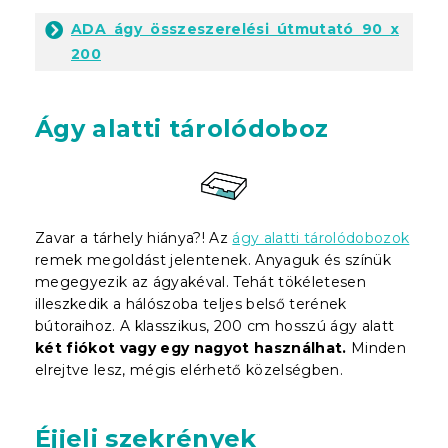
ADA ágy összeszerelési útmutató 90 x
200
Ágy alatti tárolódoboz
Zavar a tárhely hiánya?! Az
ágy alatti tárolódobozok
remek megoldást jelentenek. Anyaguk és színük
megegyezik az ágyakéval. Tehát tökéletesen
illeszkedik a hálószoba teljes belső terének
bútoraihoz. A klasszikus, 200 cm hosszú ágy alatt
két fiókot vagy egy nagyot használhat.
Minden
elrejtve lesz, mégis elérhető közelségben.
Éjjeli szekrények