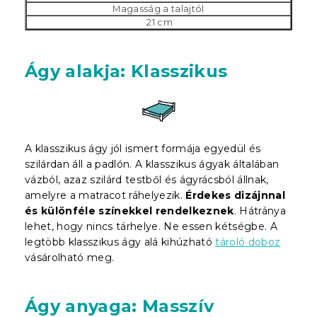
Magasság a talajtól
21 cm
Ágy alakja: Klasszikus
A klasszikus ágy jól ismert formája egyedül és
szilárdan áll a padlón. A klasszikus ágyak általában
vázból, azaz szilárd testből és ágyrácsból állnak,
amelyre a matracot ráhelyezik.
Érdekes dizájnnal
és különféle színekkel rendelkeznek
. Hátránya
lehet, hogy nincs tárhelye. Ne essen kétségbe. A
legtöbb klasszikus ágy alá kihúzható
tároló doboz
vásárolható meg.
Ágy anyaga: Masszív