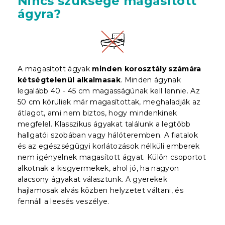
Nincs szüksége magasított
ágyra?
A magasított ágyak
minden korosztály számára
kétségtelenül alkalmasak
. Minden ágynak
legalább 40 - 45 cm magasságúnak kell lennie. Az
50 cm körüliek már magasítottak, meghaladják az
átlagot, ami nem biztos, hogy mindenkinek
megfelel. Klasszikus ágyakat találunk a legtöbb
hallgatói szobában vagy hálóteremben. A fiatalok
és az egészségügyi korlátozások nélküli emberek
nem igényelnek magasított ágyat. Külön csoportot
alkotnak a kisgyermekek, ahol jó, ha nagyon
alacsony ágyakat választunk. A gyerekek
hajlamosak alvás közben helyzetet váltani, és
fennáll a leesés veszélye.