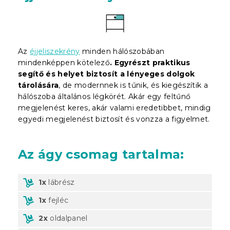
Az
éjjeliszekrény
minden hálószobában
mindenképpen kötelező
. Egyrészt praktikus
segítő és helyet biztosít a lényeges dolgok
tárolására
, de modernnek is tűnik, és kiegészítik a
hálószoba általános légkörét. Akár egy feltűnő
megjelenést keres, akár valami eredetibbet, mindig
egyedi megjelenést biztosít és vonzza a figyelmet.
Az ágy csomag tartalma:
1x
lábrész
1x
fejléc
2x
oldalpanel