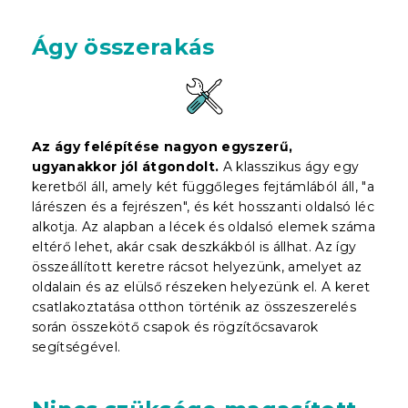
Ágy összerakás
Az ágy felépítése nagyon egyszerű,
ugyanakkor jól átgondolt.
A klasszikus ágy egy
keretből áll, amely két függőleges fejtámlából áll, "a
lárészen és a fejrészen", és két hosszanti oldalsó léc
alkotja. Az alapban a lécek és oldalsó elemek száma
eltérő lehet, akár csak deszkákból is állhat. Az így
összeállított keretre rácsot helyezünk, amelyet az
oldalain és az elülső részeken helyezünk el. A keret
csatlakoztatása otthon történik az összeszerelés
során összekötő csapok és rögzítőcsavarok
segítségével.