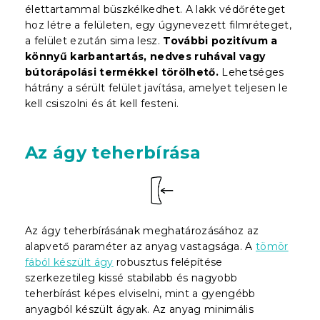
élettartammal büszkélkedhet. A lakk védőréteget
hoz létre a felületen, egy úgynevezett filmréteget,
a felület ezután sima lesz.
További pozitívum a
könnyű karbantartás, nedves ruhával vagy
bútorápolási termékkel törölhető.
Lehetséges
hátrány a sérült felület javítása, amelyet teljesen le
kell csiszolni és át kell festeni.
Az ágy teherbírása
Az ágy teherbírásának meghatározásához az
alapvető paraméter az anyag vastagsága. A
tömör
fából készült ágy
robusztus felépítése
szerkezetileg kissé stabilabb és nagyobb
teherbírást képes elviselni, mint a gyengébb
anyagból készült ágyak. Az anyag minimális