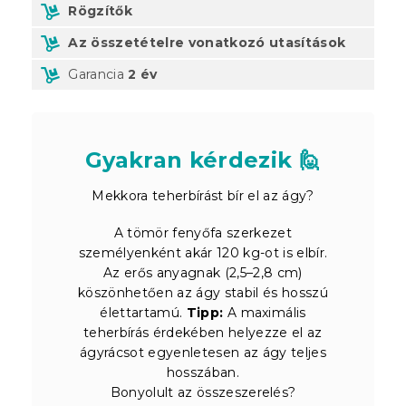
Rögzítők
Az összetételre vonatkozó utasítások
Garancia
2 év
Gyakran kérdezik 🙋
Mekkora teherbírást bír el az ágy?
A tömör fenyőfa szerkezet
személyenként akár 120 kg-ot is elbír.
Az erős anyagnak (2,5–2,8 cm)
köszönhetően az ágy stabil és hosszú
élettartamú.
Tipp:
A maximális
teherbírás érdekében helyezze el az
ágyrácsot egyenletesen az ágy teljes
hosszában.
Bonyolult az összeszerelés?