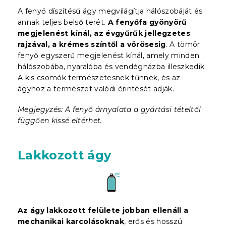
A fenyő díszítésű ágy megvilágítja hálószobáját és
annak teljes belső terét.
A fenyőfa gyönyörű
megjelenést kínál, az évgyűrűk jellegzetes
rajzával, a krémes színtől a vörösesig
. A tömör
fenyő egyszerű megjelenést kínál, amely minden
hálószobába, nyaralóba és vendégházba illeszkedik.
A kis csomók természetesnek tűnnek, és az
ágyhoz a természet valódi érintését adják.
Megjegyzés: A fenyő árnyalata a gyártási tételtől
függően kissé eltérhet.
Lakkozott ágy
Az ágy lakkozott felülete jobban ellenáll a
mechanikai karcolásoknak
, erős és hosszú