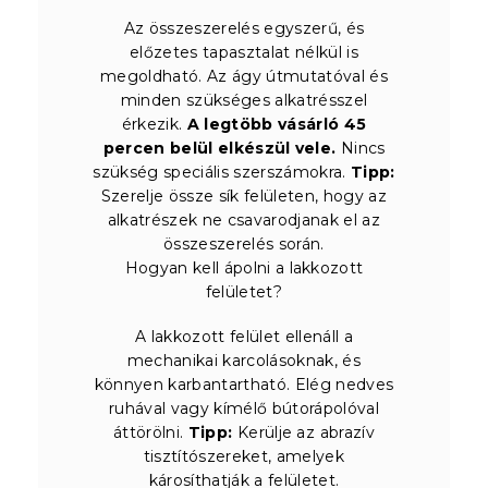
Az összeszerelés egyszerű, és
előzetes tapasztalat nélkül is
megoldható. Az ágy útmutatóval és
minden szükséges alkatrésszel
érkezik.
A legtöbb vásárló 45
percen belül elkészül vele.
Nincs
szükség speciális szerszámokra.
Tipp:
Szerelje össze sík felületen, hogy az
alkatrészek ne csavarodjanak el az
összeszerelés során.
Hogyan kell ápolni a lakkozott
felületet?
A lakkozott felület ellenáll a
mechanikai karcolásoknak, és
könnyen karbantartható. Elég nedves
ruhával vagy kímélő bútorápolóval
áttörölni.
Tipp:
Kerülje az abrazív
tisztítószereket, amelyek
károsíthatják a felületet.