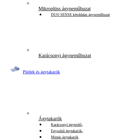
Mikroplüss ágyneműhuzat
DUO SENSE kétoldalas ágyneműhuzat
Karácsonyi ágyneműhuzat
Plédek és ágytakarók
Ágytakarók
,
Karácsonyi ágyterítő
,
Egyszínű ágytakarók
Mintás ágytakarók