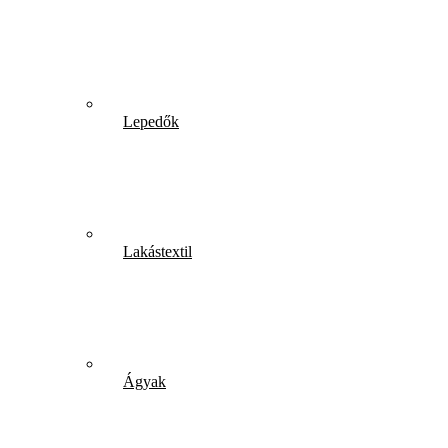
Lepedők
Lakástextil
Ágyak