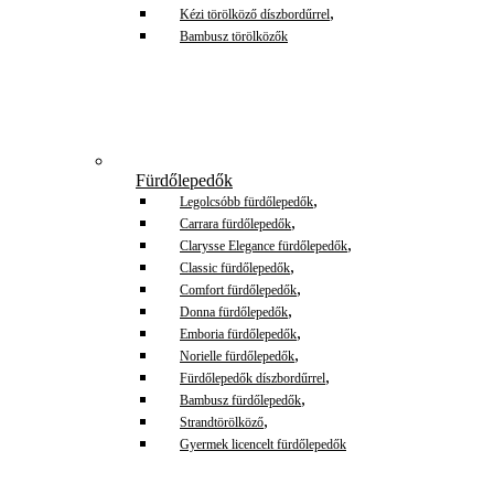
,
Kézi törölköző díszbordűrrel
Bambusz törölközők
Fürdőlepedők
,
Legolcsóbb fürdőlepedők
,
Carrara fürdőlepedők
,
Clarysse Elegance fürdőlepedők
,
Classic fürdőlepedők
,
Comfort fürdőlepedők
,
Donna fürdőlepedők
,
Emboria fürdőlepedők
,
Norielle fürdőlepedők
,
Fürdőlepedők díszbordűrrel
,
Bambusz fürdőlepedők
,
Strandtörölköző
Gyermek licencelt fürdőlepedők