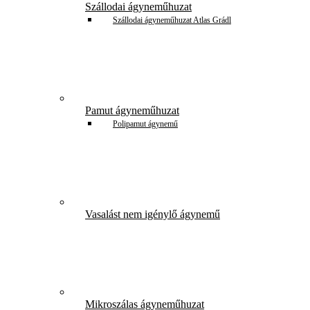
Szállodai ágyneműhuzat
Szállodai ágyneműhuzat Atlas Grádl
Pamut ágyneműhuzat
Polipamut ágynemű
Vasalást nem igénylő ágynemű
Mikroszálas ágyneműhuzat