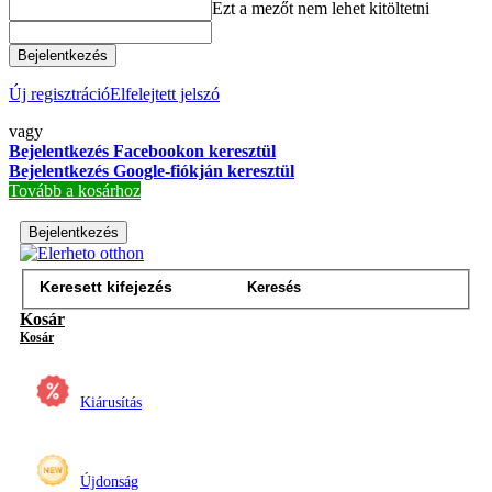
Ezt a mezőt nem lehet kitöltetni
Bejelentkezés
Új regisztráció
Elfelejtett jelszó
vagy
Bejelentkezés Facebookon keresztül
Bejelentkezés Google-fiókján keresztül
Tovább a kosárhoz
Bejelentkezés
Keresés
Kosár
Kiárusítás
Újdonság