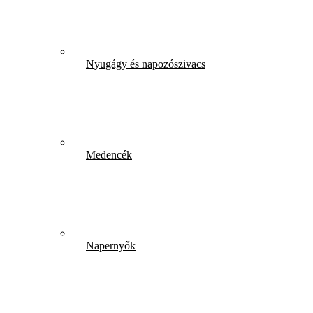
Nyugágy és napozószivacs
Medencék
Napernyők