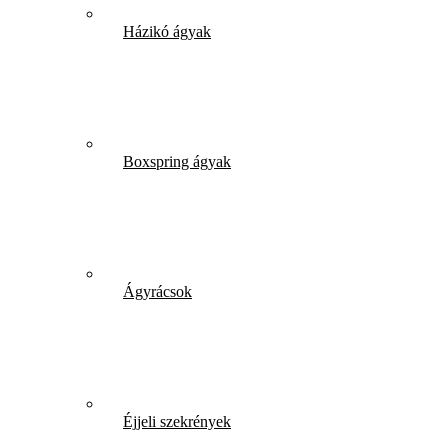
Házikó ágyak
Boxspring ágyak
Ágyrácsok
Éjjeli szekrények