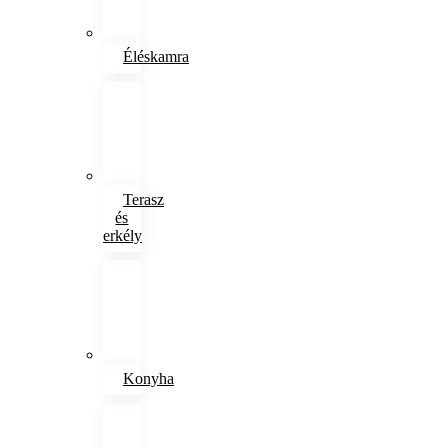
Éléskamra
Terasz
és
erkély
Konyha