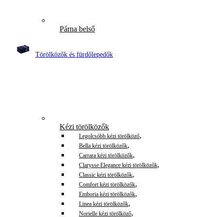
Párna belső
Törölközők és fürdőlepedők
Kézi törölközők
,
Legolcsóbb kézi törölköző
,
Bella kézi törölközők
,
Carrara kézi törölközők
,
Clarysse Elegance kézi törölközők
,
Classic kézi törölközők
,
Comfort kézi törölközők
,
Emboria kézi törölközők
,
Linea kézi törölközők
,
Norielle kézi törölköző