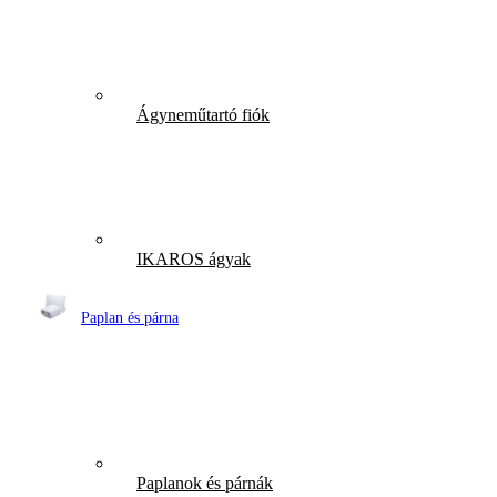
Ágyneműtartó fiók
IKAROS ágyak
Paplan és párna
Paplanok és párnák