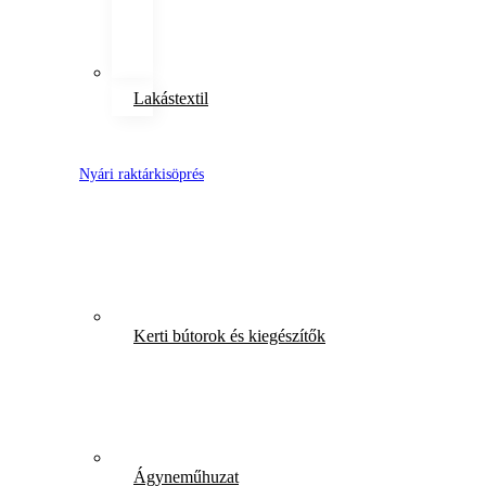
Lakástextil
Nyári raktárkisöprés
Kerti bútorok és kiegészítők
Ágyneműhuzat