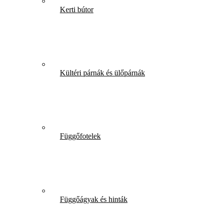
Kerti bútor
Kültéri párnák és ülőpárnák
Függőfotelek
Függőágyak és hinták