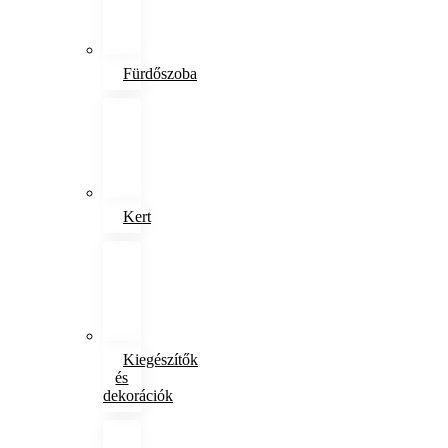
Fürdőszoba
Kert
Kiegészítők
és
dekorációk