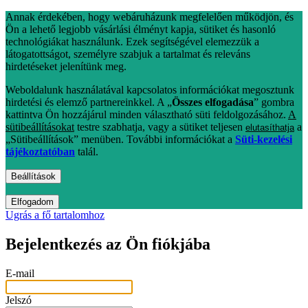
Annak érdekében, hogy webáruházunk megfelelően működjön, és
Ön a lehető legjobb vásárlási élményt kapja, sütiket és hasonló
technológiákat használunk. Ezek segítségével elemezzük a
látogatottságot, személyre szabjuk a tartalmat és releváns
hirdetéseket jelenítünk meg.
Weboldalunk használatával kapcsolatos információkat megosztunk
hirdetési és elemző partnereinkkel. A „
Összes elfogadása
” gombra
kattintva Ön hozzájárul minden választható süti feldolgozásához.
A
sütibeállításokat
testre szabhatja, vagy a sütiket teljesen
a
elutasíthatja
„Sütibeállítások” menüben. További információkat a
Süti-kezelési
tájékoztatóban
talál.
Beállítások
Elfogadom
Ugrás a fő tartalomhoz
Bejelentkezés az Ön fiókjába
E-mail
Jelszó