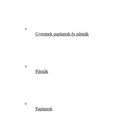
Gyermek paplanok és párnák
Párnák
Paplanok