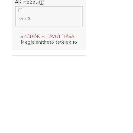
AR nézet
?
Igen
0
PARIS magas
SZŰRŐK ELTÁVOLÍTÁSA
90x200 cm,
Megjeleníthető tételek
16
Raktáron
(>10 
43 092 Ft-
Kedvezményk
-10% "MINUSZ1