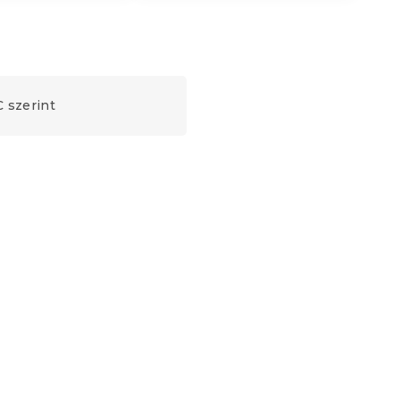
 szerint
Kedvezménykupon
-10% "MINUSZ10"
Naomi magasított ágy