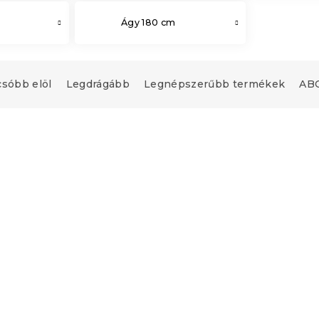
Ágy 180 cm
csóbb elöl
Legdrágább
Legnépszerűbb termékek
ABC
upon
Kedvezménykupon
0"
-10% "MINUSZ10"
90x200 cm, égerfa
Laura ágy 160x200 cm,