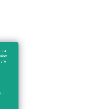
Kedvezménykupon
-10% "BTS10"
n a
iákat
lyre
égerfa
ADA ágy 90x200 cm, égerfa
Raktáron
(>10 db)
a
26 848 Ft-tól
a
a
Kedvezménykupon
-10% "MINUSZ10"