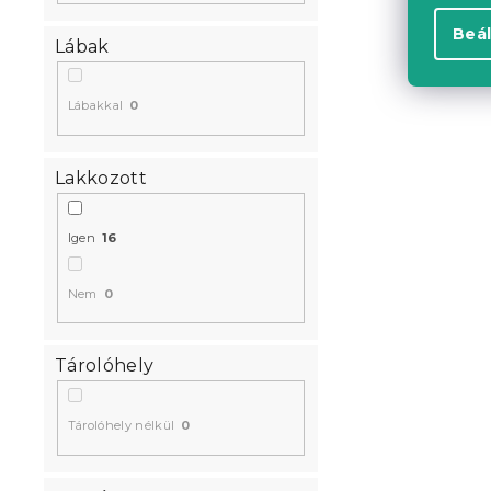
Beál
Lábak
Lábakkal
0
Lakkozott
Naomi magas
Igen
16
200 cm, ég
Raktáron
(>10 
Nem
0
49 409 Ft-
Tárolóhely
Kedvezményk
-10% "MINUSZ1
Tárolóhely nélkül
0