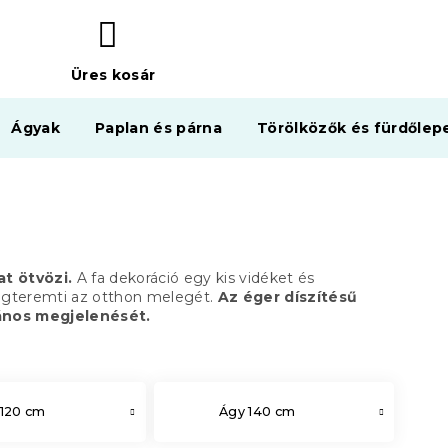
Üres kosár
KOSÁR
Ágyak
Paplan és párna
Törölközők és fürdőlep
at ötvözi.
A fa dekoráció egy kis vidéket és
egteremti az otthon melegét.
Az éger díszítésű
lános megjelenését.
 120 cm
Ágy 140 cm