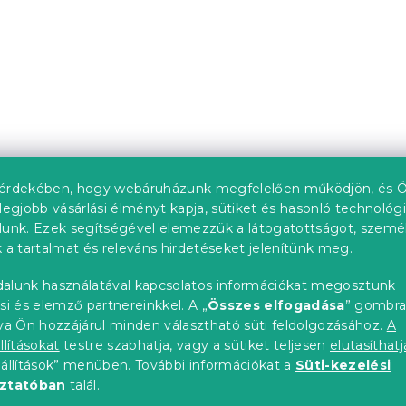
upon
Kedvezménykupon
0"
-10% "MINUSZ10"
érdekében, hogy webáruházunk megfelelően működjön, és Ö
legjobb vásárlási élményt kapja, sütiket és hasonló technológ
lunk. Ezek segítségével elemezzük a látogatottságot, szemé
140x200 cm,
Emily ágy 80x200 cm, 
 a tartalmat és releváns hirdetéseket jelenítünk meg.
alunk használatával kapcsolatos információkat megosztunk
db)
4 hét
si és elemző partnereinkkel. A „
Összes elfogadása
” gombr
tól
31 811 Ft-tól
tva Ön hozzájárul minden választható süti feldolgozásához.
A
llításokat
testre szabhatja, vagy a sütiket teljesen
elutasíthatj
eállítások” menüben. További információkat a
Süti-kezelési
oztatóban
talál.
upon
Kedvezménykupon
0"
-10% "MINUSZ10"