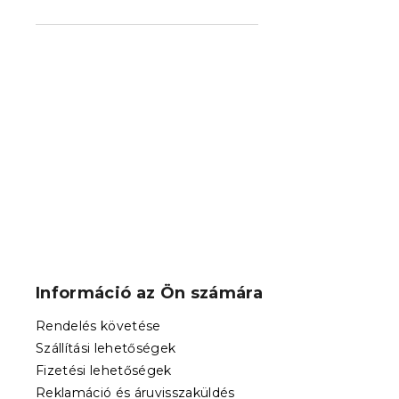
PARIS magas
140x200 cm
Raktáron
(>10 
55 501 Ft-t
L
á
b
Információ az Ön számára
l
é
Rendelés követése
c
Szállítási lehetőségek
Fizetési lehetőségek
Reklamáció és áruvisszaküldés