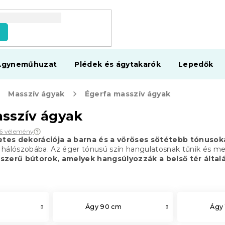
s
Ágyneműhuzat
Plédek és ágytakarók
Lepedők
Masszív ágyak
Égerfa masszív ágyak
sszív ágyak
6 vélemény
tes dekorációja a barna és a vöröses sötétebb tónusok
 hálószobába. Az éger tónusú szín hangulatosnak tűnik és m
pszerű bútorok, amelyek hangsúlyozzák a belső tér álta
Ágy 90 cm
Ágy