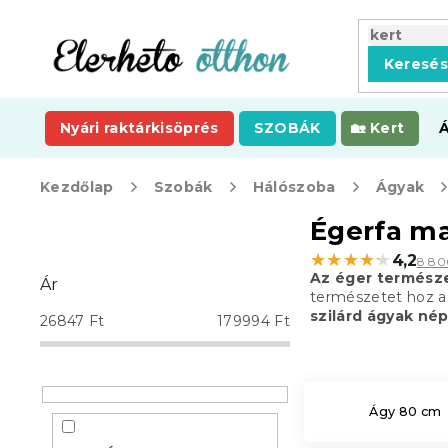
Ugrás
a
fő
Keresé
tartalomhoz
Nyári raktárkisöprés
SZOBÁK
Kert
Kezdőlap
Szobák
Hálószoba
Ágyak
O
Égerfa ma
l
★★★★★
★★★★★
4,2
8 80
d
Az éger természe
Ár
a
természetet hoz a
l
szilárd ágyak né
26847
Ft
179994
Ft
s
ó
p
a
Ágy 80 cm
n
e