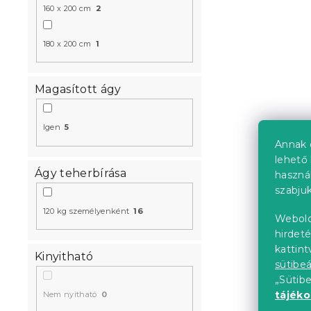
160 x 200 cm
2
Kedvezményk
180 x 200 cm
1
-10% "MINUSZ1
Magasított ágy
Igen
5
Annak 
lehető 
Ágy teherbírása
haszná
Laura ágy 
szabjuk
égerfa
120 kg személyenként
16
Webold
Raktáron
(>10 
hirdeté
49 409 Ft-
kattin
Kinyitható
sütibeá
„Sütib
tájék
Nem nyitható
0
Kedvezményk
-10% "MINUSZ1