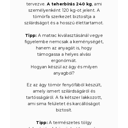
tervezve.
A teherbírás 240 kg
, ami
személyenként 120 kg-ot jelent. A
tömörfa szerkezet biztosítja a
szilárdságot és a hosszú élettartamot.
Tipp:
A matrac kiválasztásánál vegye
figyelembe nemcsak a keménységét,
hanem az anyagát is, hogy
támogassa a helyes alvási
ergonómiát.
Hogyan készül az ágy és milyen
anyagból?
Ez az ágy tömör fenyőfából készült,
amely ismert szilárdságáról és
tartósságáról. A fa kétszer lakkozott,
ami sima felületet és karcállóságot
biztosít.
Tipp:
A természetes tölgy