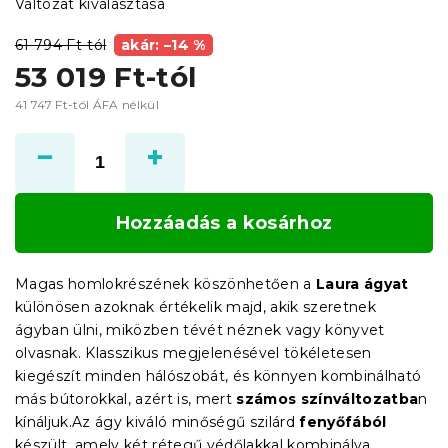
Változat kiválasztása
61 794 Ft-tól
akár: –14 %
53 019 Ft
-tól
41 747 Ft
-tól ÁFA nélkül
Egységár:
Hozzáadás a kosárhoz
Magas homlokrészének köszönhetően a
Laura ágyat
különösen azoknak értékelik majd, akik szeretnek
ágyban ülni, miközben tévét néznek vagy könyvet
olvasnak. Klasszikus megjelenésével tökéletesen
kiegészít minden hálószobát, és könnyen kombinálható
más bútorokkal, azért is, mert
számos színváltozatba
n
kínáljuk.Az ágy kiváló minőségű szilárd
fenyőfából
készült, amely két rétegű védőlakkal kombinálva