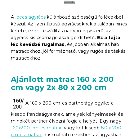
A
léces ágyrács
különböző szélességű fa lécekből
készül. Az ilyen típusú ágyrácsoknak általában nincs
kerete, ezért a szállítás nagyon egyszerű, az
ágyrács kis csomagolásba gördíthető.
Ez a fajta
léc kevésbé rugalmas,
és jobban alkalmas hab
matracokhoz, jól formázható, vagy rugós és táskás
matracokhoz.
Ajánlott matrac 160 x 200
cm vagy 2x 80 x 200 cm
A 160 x 200 cm-es partnerágy egyike a
kisebb franciaágyaknak, amelyek kényelmesek és
mindkét partner élvezni fogja a helyét. Egy nagy
160x200 cm-es matrac
vagy két kisebb
80 x 200
cm-es matrac
használható ezekben az ágyakban.