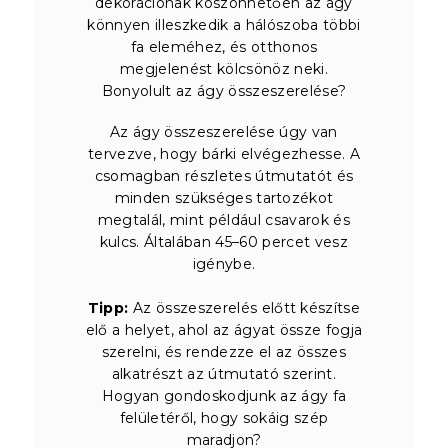
dekorációnak köszönhetően az ágy
könnyen illeszkedik a hálószoba többi
fa eleméhez, és otthonos
megjelenést kölcsönöz neki.
Bonyolult az ágy összeszerelése?
Az ágy összeszerelése úgy van
tervezve, hogy bárki elvégezhesse. A
csomagban részletes útmutatót és
minden szükséges tartozékot
megtalál, mint például csavarok és
kulcs. Általában 45–60 percet vesz
igénybe.
Tipp:
Az összeszerelés előtt készítse
elő a helyet, ahol az ágyat össze fogja
szerelni, és rendezze el az összes
alkatrészt az útmutató szerint.
Hogyan gondoskodjunk az ágy fa
felületéről, hogy sokáig szép
maradjon?