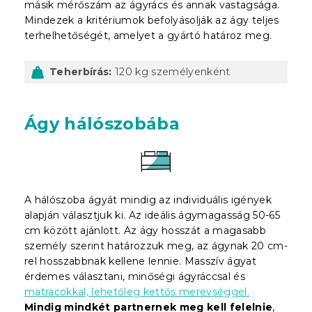
másik mérőszám az ágyrács és annak vastagsága.
Mindezek a kritériumok befolyásolják az ágy teljes
terhelhetőségét, amelyet a gyártó határoz meg.
Teherbírás:
120 kg személyenként
Ágy hálószobába
A hálószoba ágyát mindig az individuális igények
alapján választjuk ki. Az ideális ágymagasság 50-65
cm között ajánlott. Az ágy hosszát a magasabb
személy szerint határozzuk meg, az ágynak 20 cm-
rel hosszabbnak kellene lennie. Masszív ágyat
érdemes választani, minőségi ágyráccsal és
matracokkal, lehetőleg kettős merevséggel.
Mindig mindkét partnernek meg kell felelnie
,