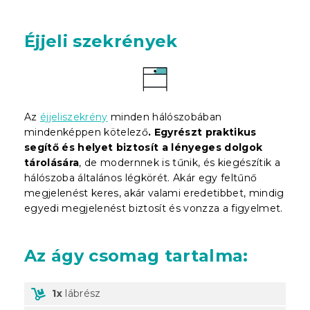
Éjjeli szekrények
Az
éjjeliszekrény
minden hálószobában
mindenképpen kötelező
. Egyrészt praktikus
segítő és helyet biztosít a lényeges dolgok
tárolására
, de modernnek is tűnik, és kiegészítik a
hálószoba általános légkörét. Akár egy feltűnő
megjelenést keres, akár valami eredetibbet, mindig
egyedi megjelenést biztosít és vonzza a figyelmet.
Az ágy csomag tartalma:
1x
lábrész