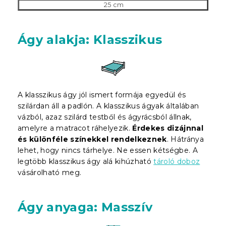
25 cm
Ágy alakja: Klasszikus
A klasszikus ágy jól ismert formája egyedül és
szilárdan áll a padlón. A klasszikus ágyak általában
vázból, azaz szilárd testből és ágyrácsból állnak,
amelyre a matracot ráhelyezik.
Érdekes dizájnnal
és különféle színekkel rendelkeznek
. Hátránya
lehet, hogy nincs tárhelye. Ne essen kétségbe. A
legtöbb klasszikus ágy alá kihúzható
tároló doboz
vásárolható meg.
Ágy anyaga: Masszív