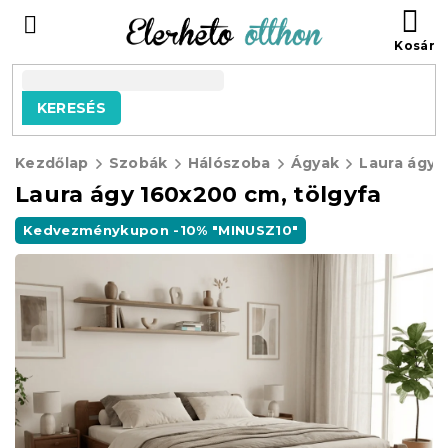
Ugrás
KO
a
fő
tartalomhoz
KERESÉS
Kezdőlap
Szobák
Hálószoba
Ágyak
Laura ágy 
Laura ágy 160x200 cm, tölgyfa
Kedvezménykupon -10% "MINUSZ10"