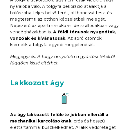
nyaralóba való. A tölgyfa dekoráció átalakítja a
hálószoba teljes belső terét, otthonossá teszi és
megteremti az otthon képzeletbeli melegét.
Népszerű az apartmanokban, de szállodákban vagy
vendégházakban is.
A földi tónusok nyugodtak,
vonzóak és kívánatosak
. Az apró csomók
kiemelik a tölgyfa egyedi megjelenését.
Megjegyzés: A tölgy árnyalata a gyártási tételtől
függően kissé eltérhet.
Lakkozott ágy
Az ágy lakkozott felülete jobban ellenáll a
mechanikai karcolásoknak
, erős és hosszú
élettartammal büszkélkedhet. A lakk védőréteget