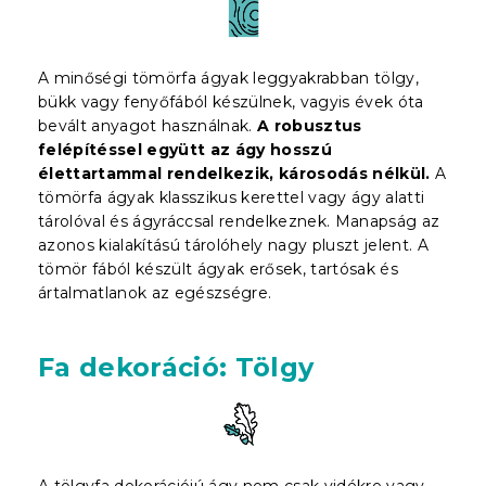
A minőségi tömörfa ágyak leggyakrabban tölgy,
bükk vagy fenyőfából készülnek, vagyis évek óta
bevált anyagot használnak.
A robusztus
felépítéssel együtt az ágy hosszú
élettartammal rendelkezik, károsodás nélkül.
A
tömörfa ágyak klasszikus kerettel vagy ágy alatti
tárolóval és ágyráccsal rendelkeznek. Manapság az
azonos kialakítású tárolóhely nagy pluszt jelent. A
tömör fából készült ágyak erősek, tartósak és
ártalmatlanok az egészségre.
Fa dekoráció: Tölgy
A tölgyfa dekorációjú ágy nem csak vidékre vagy