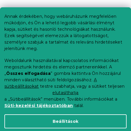
L
á
b
Annak érdekében, hogy webáruházunk megfelelően
Információ az Ön számára
l
működjön, és Ön a lehető legjobb vásárlási élményt
é
Rendelés követése
kapja, sütiket és hasonló technológiákat használunk.
c
Ezek segítségével elemezzük a látogatottságot,
Szállítási lehetőségek
személyre szabjuk a tartalmat és releváns hirdetéseket
Fizetési lehetőségek
jelenítünk meg.
Reklamáció és áruvisszaküldés
Elérhetőség
Weboldalunk használatával kapcsolatos információkat
Általános szerződési feltételek
megosztunk hirdetési és elemző partnereinkkel. A
Adatvédelmi nyilatkozat
„
Összes elfogadása
” gombra kattintva Ön hozzájárul
minden választható süti feldolgozásához.
A
Blog
sütibeállításokat
testre szabhatja, vagy a sütiket teljesen
Partnereinknek
elutasíthatja
a „Sütibeállítások” menüben. További információkat a
Süti-kezelési tájékoztatóban
talál.
Shoptet Premium készítette
Beállítások