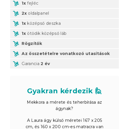
1x
fejléc
2x
oldalpanel
1x
középső deszka
1x
ötödik középső láb
Rögzítők
Az összetételre vonatkozó utasítások
Garancia
2 év
Gyakran kérdezik 🙋
Mekkora a mérete és teherbírása az
ágynak?
A Laura ágy külső méretei 167 x 205
cm, és 160 x 200 cm-es matracra van