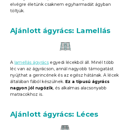
elvégre életünk csaknem egyharmadát ágyban
töltjük.
Ajánlott ágyrács: Lamellás
A
lamellás ágyrács
egyedi lécekből áll. Minél több
léc van az ágyrácson, annál nagyobb támogatást
nyújthat a gerincének és az egész hátának. A lécek
általában fából készülnek.
Ez a típusú ágyrács
nagyon jól rugózik
, és alkalmas alacsonyabb
matracokhoz is.
Ajánlott ágyrács: Léces