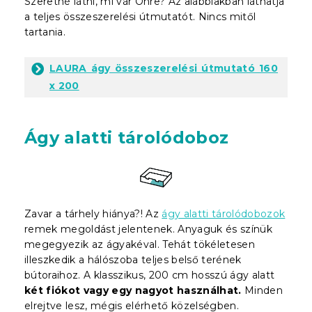
Szeretné látni, mi vár Önre? Az alábbiakban láthatja
a teljes összeszerelési útmutatót. Nincs mitől
tartania.
LAURA ágy összeszerelési útmutató 160
x 200
Ágy alatti tárolódoboz
Zavar a tárhely hiánya?! Az
ágy alatti tárolódobozok
remek megoldást jelentenek. Anyaguk és színük
megegyezik az ágyakéval. Tehát tökéletesen
illeszkedik a hálószoba teljes belső terének
bútoraihoz. A klasszikus, 200 cm hosszú ágy alatt
két fiókot vagy egy nagyot használhat.
Minden
elrejtve lesz, mégis elérhető közelségben.