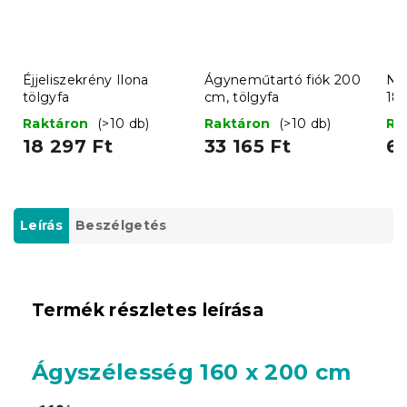
Éjjeliszekrény Ilona
Ágyneműtartó fiók 200
Na
tölgyfa
cm, tölgyfa
18
Raktáron
(>10 db)
Raktáron
(>10 db)
Ra
18 297 Ft
33 165 Ft
61
Leírás
Beszélgetés
Termék részletes leírása
Ágyszélesség 160 x 200 cm