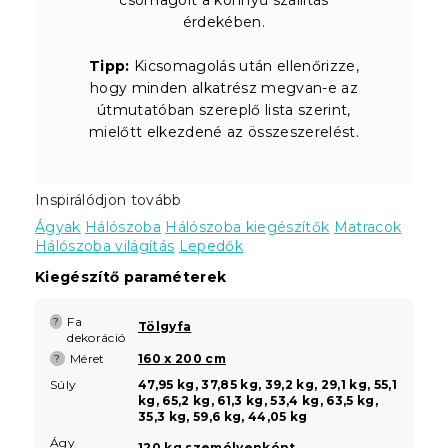
érdekében.
Tipp:
Kicsomagolás után ellenőrizze,
hogy minden alkatrész megvan-e az
útmutatóban szereplő lista szerint,
mielőtt elkezdené az összeszerelést.
Inspirálódjon tovább
Ágyak
Hálószoba
Hálószoba kiegészítők
Matracok
Hálószoba világítás
Lepedők
Kiegészítő paraméterek
Fa
?
Tölgyfa
dekoráció
Méret
160 x 200 cm
?
Súly
47,95 kg, 37,85 kg, 39,2 kg, 29,1 kg, 55,1
kg, 65,2 kg, 61,3 kg, 53,4 kg, 63,5 kg,
35,3 kg, 59,6 kg, 44,05 kg
Ágy
120 kg személyenként