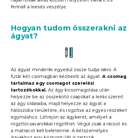
fennáll a leesés veszélye.
Hogyan tudom összerakni az
ágyat?
Az ágyat mindenki egyedül össze tudja rakni. A
futár két csomagban kézbesíti az ágyat.
A csomag
tartalmaz egy csomagot szerelési
tartozékokkal.
Az ágy kicsomagolása után
helyezze be az összekötő csapokat a leírás szerint
az ágy oldalaiba, majd helyezze az ágyat a
hálószoba területére, és rögzítse az egyes részeket
egymáshoz. Létrejön az ágykeret, amelyet a
rögzítőcsavarokkal rögzíthet. Végül csak a rácsot és
a matracot kell beletennie. A kétszemélyes
ágyakhoz egy központi láb is tartozik.