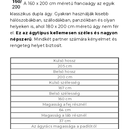
A 160 x 200 cm méretű franciaágy az egyik
klasszikus dupla ágy. Gyakran használják kisebb
hálószobákban, szállodákban, panziókban és olyan
helyeken is, ahol 180 x 200 cm méretű ágy nem fér
el.
Ez az ágytípus kellemesen széles és nagyon
népszerű
. Mindkét partner számára kényelmet és
rengeteg helyet biztosít.
Külső hossz
205 cm
Belső hossz
200 cm
Külső szélesség
167 cm
Belső szélesség
160 cm
Magasság a fej résznél
64 cm
Magasság a láb résznél
37 cm
Az ágyrács magassága a padlótól