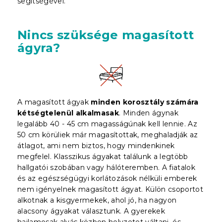
segítségével.
Nincs szüksége magasított
ágyra?
A magasított ágyak
minden korosztály számára
kétségtelenül alkalmasak
. Minden ágynak
legalább 40 - 45 cm magasságúnak kell lennie. Az
50 cm körüliek már magasítottak, meghaladják az
átlagot, ami nem biztos, hogy mindenkinek
megfelel. Klasszikus ágyakat találunk a legtöbb
hallgatói szobában vagy hálóteremben. A fiatalok
és az egészségügyi korlátozások nélküli emberek
nem igényelnek magasított ágyat. Külön csoportot
alkotnak a kisgyermekek, ahol jó, ha nagyon
alacsony ágyakat választunk. A gyerekek
hajlamosak alvás közben helyzetet váltani, és