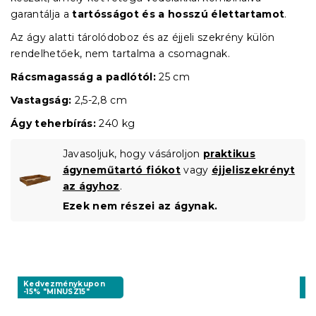
garantálja a
tartósságot és a hosszú élettartamot
.
Az ágy alatti tárolódoboz és az éjjeli szekrény külön
rendelhetőek, nem tartalma a csomagnak.
Rácsmagasság a padlótól:
25 cm
Vastagság:
2,5-2,8 cm
Ágy teherbírás:
240 kg
Javasoljuk, hogy vásároljon
praktikus
ágyneműtartó fiókot
vagy
éjjeliszekrényt
az ágyhoz
.
Ezek nem részei az ágynak.
Kedvezménykupon
K
-15% "MINUSZ15"
-1