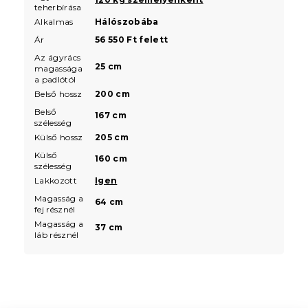
teherbírása
Alkalmas
Hálószobába
Ár
56 550 Ft felett
Az ágyrács
25 cm
magassága
a padlótól
Belső hossz
200 cm
Belső
167 cm
szélesség
Külső hossz
205 cm
Külső
160 cm
szélesség
Lakkozott
Igen
Magasság a
64 cm
fej résznél
Magasság a
37 cm
láb résznél