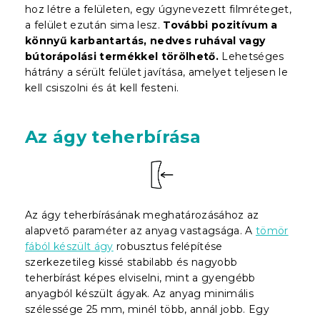
hoz létre a felületen, egy úgynevezett filmréteget,
a felület ezután sima lesz.
További pozitívum a
könnyű karbantartás, nedves ruhával vagy
bútorápolási termékkel törölhető.
Lehetséges
hátrány a sérült felület javítása, amelyet teljesen le
kell csiszolni és át kell festeni.
Az ágy teherbírása
Az ágy teherbírásának meghatározásához az
alapvető paraméter az anyag vastagsága. A
tömör
fából készült ágy
robusztus felépítése
szerkezetileg kissé stabilabb és nagyobb
teherbírást képes elviselni, mint a gyengébb
anyagból készült ágyak. Az anyag minimális
szélessége 25 mm, minél több, annál jobb. Egy