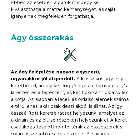
Ebben az esetben a párok mindegyike
kiválaszthatja a matrac keménységét, és saját
igényeinek megfelelően forgathatja.
Ágy összerakás
Az ágy felépítése nagyon egyszerű,
ugyanakkor jól átgondolt.
A klasszikus ágy egy
keretből áll, amely két függőleges fejtámlából áll, "a
lárészen és a fejrészen", és két hosszanti oldalsó léc
alkotja. Az alapban a lécek és oldalsó elemek száma
eltérő lehet, akár csak deszkákból is állhat. Az így
összeállított keretre rácsot helyezünk, amelyet az
oldalain és az elülső részeken helyezünk el. A keret
csatlakoztatása otthon történik az összeszerelés
során összekötő csapok és rögzítőcsavarok