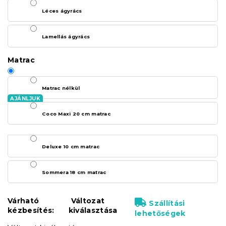
Léces ágyrács
Lamellás ágyrács
Matrac
Matrac nélkül
Coco Maxi 20 cm matrac
Deluxe 10 cm matrac
Sommera 18 cm matrac
Várható
Változat
Szállítási
kézbesítés:
kiválasztása
lehetőségek