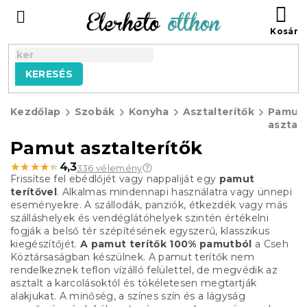
Ugrás
KO
a
fő
tartalomhoz
KERESÉS
Kezdőlap
Szobák
Konyha
Asztalterítők
Pamut
asztalt
Pamut asztalterítők
★★★★★
★★★★★
4,3
336 vélemény
Frissítse fel ebédlőjét vagy nappaliját egy
pamut
terítővel
.
Alkalmas mindennapi használatra vagy ünnepi
eseményekre.
A szállodák, panziók, étkezdék vagy más
szálláshelyek és vendéglátóhelyek szintén értékelni
fogják a belső tér szépítésének egyszerű, klasszikus
kiegészítőjét.
A pamut terítők 100% pamutból
a Cseh
Köztársaságban készülnek.
A pamut terítők nem
rendelkeznek teflon vízálló felülettel, de megvédik az
asztalt a karcolásoktól és tökéletesen megtartják
alakjukat.
A minőség, a színes szín és a lágyság