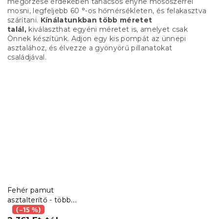
megőrzése érdekében tanácsos enyhe mosószerrel
mosni, legfeljebb 60 °-os hőmérsékleten, és felakasztva
szárítani.
Kínálatunkban több méretet
talál,
kiválaszthat egyéni méretet is, amelyet csak
Önnek készítünk.
Adjon egy kis pompát az ünnepi
asztalához, és élvezze a gyönyörű pillanatokat
családjával.
Fehér pamut
asztalterítő - több
méretben
(–15 %)