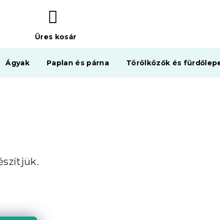
Üres kosár
KOSÁR
Ágyak
Paplan és párna
Törölközők és fürdőlep
szítjük.