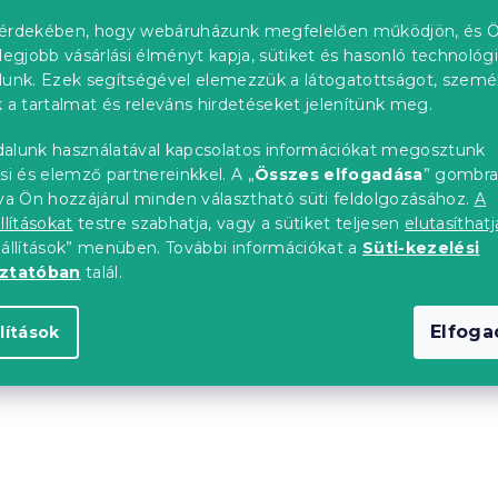
érdekében, hogy webáruházunk megfelelően működjön, és Ö
legjobb vásárlási élményt kapja, sütiket és hasonló technológ
De a többi kategóriát is meg
lunk. Ezek segítségével elemezzük a látogatottságot, szemé
 a tartalmat és releváns hirdetéseket jelenítünk meg.
alunk használatával kapcsolatos információkat megosztunk
VÁSÁRLÁS FOLYTATÁS
si és elemző partnereinkkel. A „
Összes elfogadása
” gombr
tva Ön hozzájárul minden választható süti feldolgozásához.
A
tól tartania,
hogy kevés a fény a konyhában. A fő forrásho
llításokat
testre szabhatja, vagy a sütiket teljesen
elutasíthatj
 minőségi lámpa formájában. A konyhai állólámpák praktikus,
eállítások” menüben. További információkat a
Süti-kezelési
i a munkaterületet, az étkezőasztalt és a konyha sötét sarkát
oztatóban
talál.
s koncepciójába. Még a merészebb formák és színek miatt se
Elfog
lítások