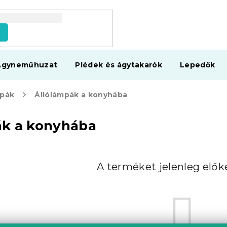
s
Ágyneműhuzat
Plédek és ágytakarók
Lepedők
mpák
Állólámpák a konyhába
ák a konyhába
A terméket jelenleg előké