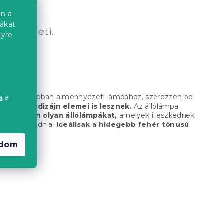
n a
iákat
tekintheti.
lyre
A
a
z, leggyakrabban a mennyezeti lámpához, szerezzen be
a
a
 de a szoba
dizájn elemei is lesznek.
Az állólámpa
.
Válasszon olyan állólámpákat,
amelyek illeszkednek
m kell aggódnia.
Ideálisak a hidegebb fehér tónusú
adom