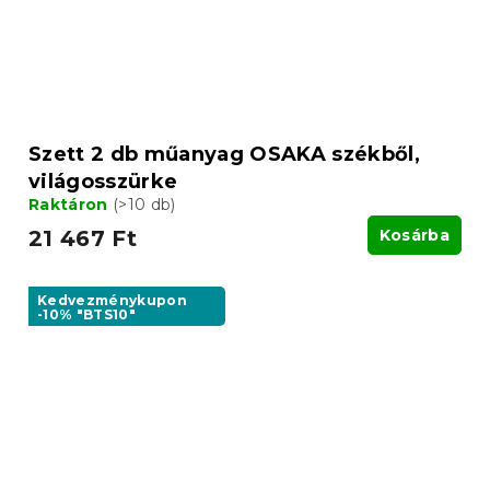
Szett 2 db műanyag OSAKA székből,
világosszürke
Raktáron
(>10 db)
21 467 Ft
Kosárba
Kedvezménykupon
-10% "BTS10"