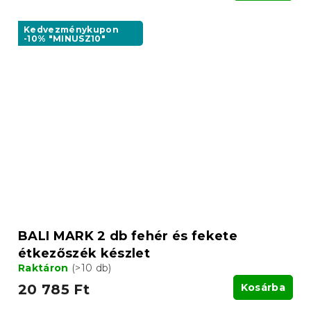
Kedvezménykupon
-10% "MINUSZ10"
BALI MARK 2 db fehér és fekete
étkezőszék készlet
Raktáron
(>10 db)
20 785 Ft
Kosárba