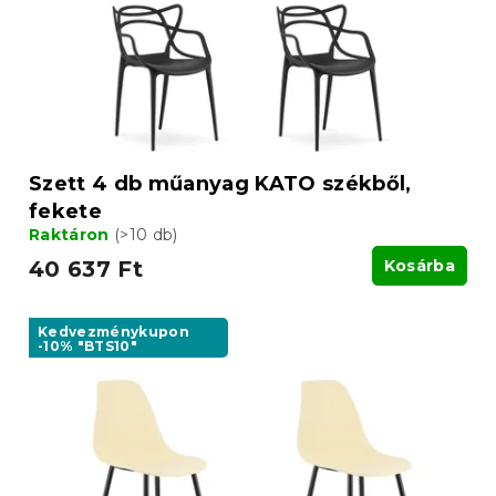
Szett 4 db műanyag KATO székből,
fekete
Raktáron
(>10 db)
40 637 Ft
Kosárba
Kedvezménykupon
-10% "BTS10"