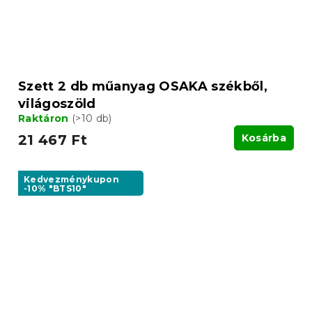
Szett 2 db műanyag OSAKA székből,
világoszöld
Raktáron
(>10 db)
21 467 Ft
Kosárba
Kedvezménykupon
-10% "BTS10"