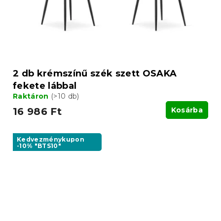
2 db krémszínű szék szett OSAKA
fekete lábbal
Raktáron
(>10 db)
16 986 Ft
Kosárba
Kedvezménykupon
-10% "BTS10"