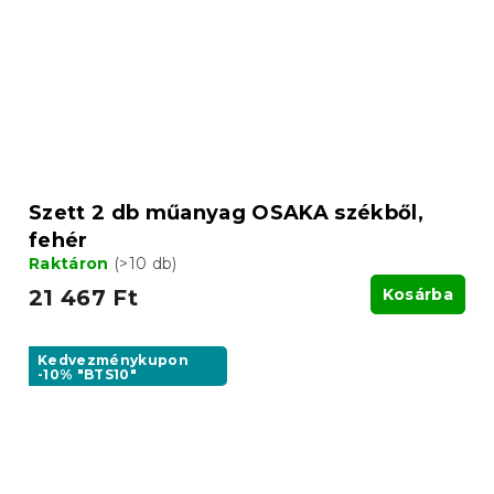
Szett 2 db műanyag OSAKA székből,
fehér
Raktáron
(>10 db)
21 467 Ft
Kosárba
Kedvezménykupon
-10% "BTS10"