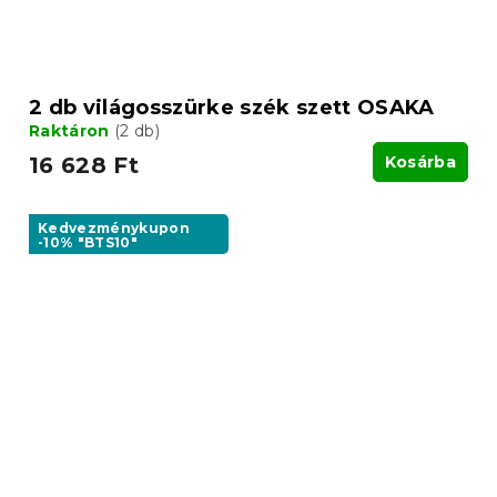
2 db világosszürke szék szett OSAKA
Raktáron
(2 db)
16 628 Ft
Kosárba
Kedvezménykupon
-10% "BTS10"