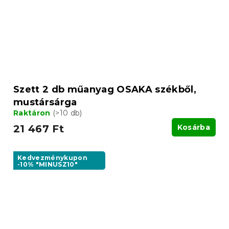
Szett 2 db műanyag OSAKA székből,
mustársárga
Raktáron
(>10 db)
21 467 Ft
Kosárba
Kedvezménykupon
-10% "MINUSZ10"