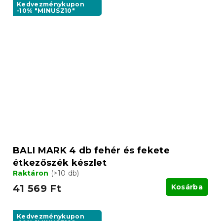
Kedvezménykupon
-10% "MINUSZ10"
BALI MARK 4 db fehér és fekete
étkezőszék készlet
Raktáron
(>10 db)
41 569 Ft
Kosárba
Kedvezménykupon