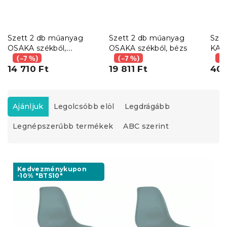
Szett 2 db műanyag
Szett 2 db műanyag
Sze
OSAKA székből,
OSAKA székből, bézs
KATO
petróleumkék
(–7 %)
(–7 %)
(–
14 710 Ft
19 811 Ft
40 
T
e
Ajánljuk
Legolcsóbb elöl
Legdrágább
r
Legnépszerűbb termékek
ABC szerint
m
é
k
T
e
e
Kedvezménykupon
k
-10% "BTS10"
r
r
m
e
é
n
k
d
e