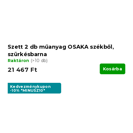
Szett 2 db műanyag OSAKA székből,
szürkésbarna
Raktáron
(>10 db)
21 467 Ft
Kosárba
Kedvezménykupon
-10% "MINUSZ10"