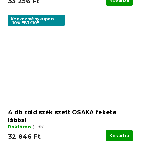
33 256 Ft
Kosárba
Kedvezménykupon
-10% "BTS10"
4 db zöld szék szett OSAKA fekete
lábbal
Raktáron
(1 db)
32 846 Ft
Kosárba