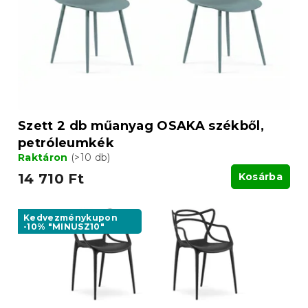
e
k
z
l
é
i
s
s
e
t
á
j
a
Szett 2 db műanyag OSAKA székből,
petróleumkék
Raktáron
(>10 db)
14 710 Ft
Kosárba
Kedvezménykupon
-10% "MINUSZ10"