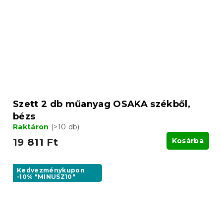
Szett 2 db műanyag OSAKA székből,
bézs
Raktáron
(>10 db)
19 811 Ft
Kosárba
Kedvezménykupon
-10% "MINUSZ10"