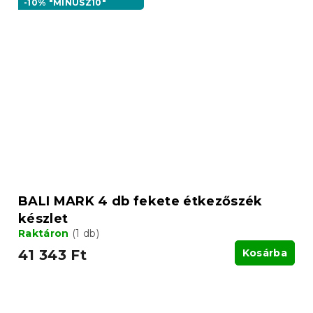
-10% "MINUSZ10"
BALI MARK 4 db fekete étkezőszék
készlet
Raktáron
(1 db)
41 343 Ft
Kosárba