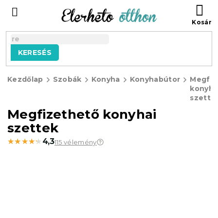
Ugrás
KO
a
fő
tartalomhoz
KERESÉS
Kezdőlap
Szobák
Konyha
Konyhabútor
Megfiz
konyha
szette
Megfizethető konyhai
szettek
★★★★★
★★★★★
4,3
115 vélemény