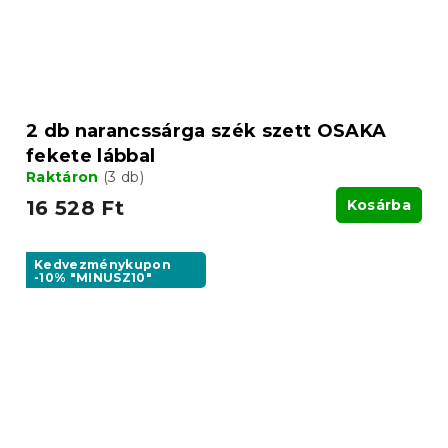
2 db narancssárga szék szett OSAKA
fekete lábbal
Raktáron
(3 db)
16 528 Ft
Kosárba
Kedvezménykupon
-10% "MINUSZ10"