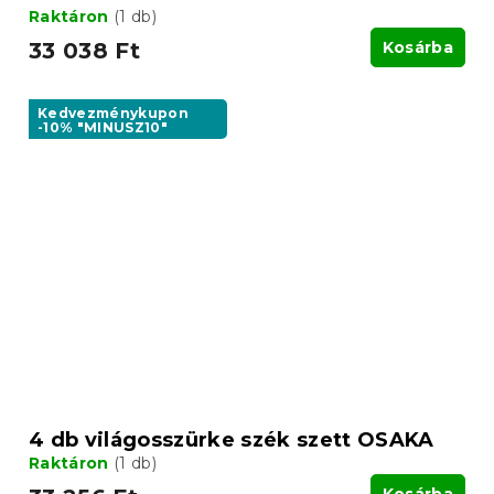
Raktáron
(1 db)
33 038 Ft
Kosárba
Kedvezménykupon
-10% "MINUSZ10"
4 db világosszürke szék szett OSAKA
Raktáron
(1 db)