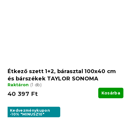
Étkező szett 1+2, bárasztal 100x40 cm
és bárszékek TAYLOR SONOMA
Raktáron
(1 db)
40 397 Ft
Kosárba
Kedvezménykupon
-10% "MINUSZ10"