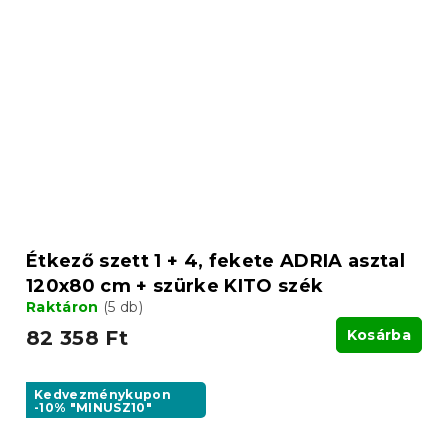
Étkező szett 1 + 4, fekete ADRIA asztal
120x80 cm + szürke KITO szék
Raktáron
(5 db)
82 358 Ft
Kosárba
Kedvezménykupon
-10% "MINUSZ10"