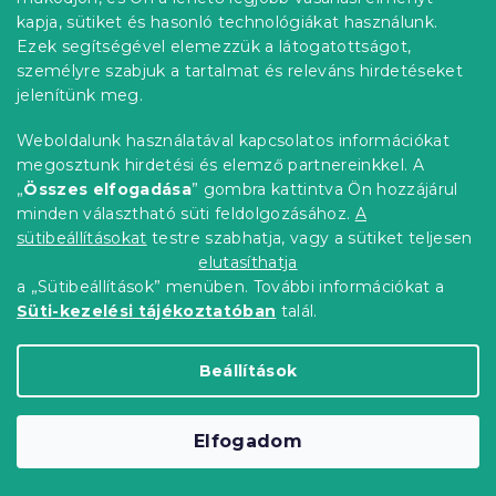
kapja, sütiket és hasonló technológiákat használunk.
Ezek segítségével elemezzük a látogatottságot,
személyre szabjuk a tartalmat és releváns hirdetéseket
jelenítünk meg.
Szett 4 db műanyag KATO székből,
barna
Weboldalunk használatával kapcsolatos információkat
Raktáron
(>10 db)
megosztunk hirdetési és elemző partnereinkkel. A
40 637 Ft
Kosárba
„
Összes elfogadása
” gombra kattintva Ön hozzájárul
minden választható süti feldolgozásához.
A
sütibeállításokat
testre szabhatja, vagy a sütiket teljesen
Kedvezménykupon
elutasíthatja
-10% "MINUSZ10"
a „Sütibeállítások” menüben. További információkat a
Süti-kezelési tájékoztatóban
talál.
Beállítások
Elfogadom