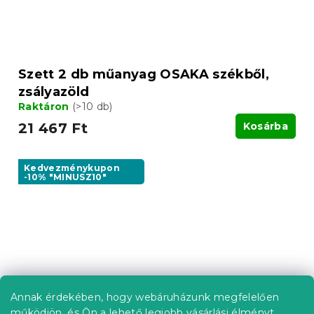
Szett 2 db műanyag OSAKA székből,
zsályazöld
Raktáron
(>10 db)
21 467 Ft
Kosárba
Kedvezménykupon
-10% "MINUSZ10"
Annak érdekében, hogy webáruházunk megfelelően
működjön, és Ön a lehető legjobb vásárlási élményt