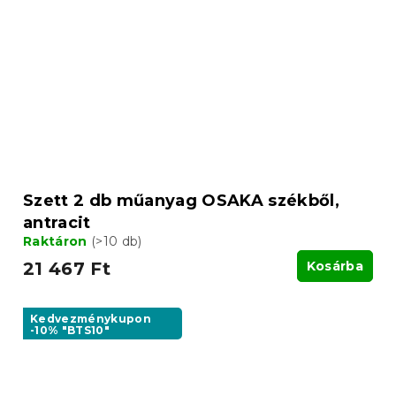
Szett 2 db műanyag OSAKA székből,
antracit
Raktáron
(>10 db)
21 467 Ft
Kosárba
Kedvezménykupon
-10% "BTS10"