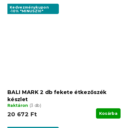
Kedvezménykupon
-10% "MINUSZ10"
BALI MARK 2 db fekete étkezőszék
készlet
Raktáron
(3 db)
20 672 Ft
Kosárba