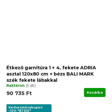
Étkező garnitúra 1 + 4, fekete ADRIA
asztal 120x80 cm + bézs BALI MARK
szék fekete lábakkal
Raktáron
(5 db)
90 735 Ft
Kosárba
Kedvezménykupon
-10% "BTS10"