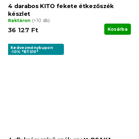
4 darabos KITO fekete étkezőszék
készlet
Raktáron
(>10 db)
36 127 Ft
Kosárba
Kedvezménykupon
-10% "BTS10"