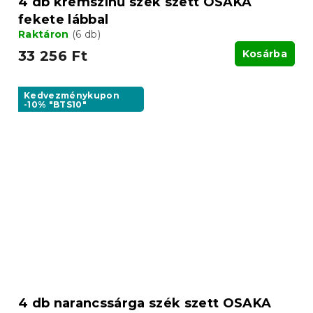
4 db krémszínű szék szett OSAKA
fekete lábbal
Raktáron
(6 db)
33 256 Ft
Kosárba
Kedvezménykupon
-10% "BTS10"
4 db narancssárga szék szett OSAKA