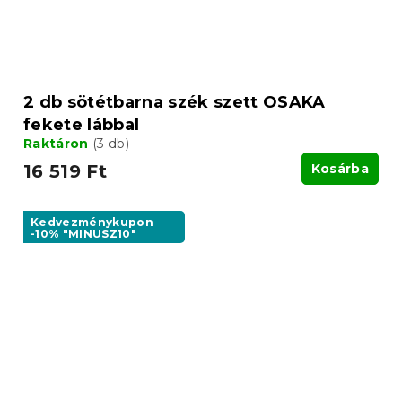
2 db sötétbarna szék szett OSAKA
fekete lábbal
Raktáron
(3 db)
16 519 Ft
Kosárba
Kedvezménykupon
-10% "MINUSZ10"