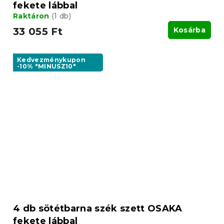
fekete lábbal
Raktáron
(1 db)
33 055 Ft
Kosárba
Kedvezménykupon
-10% "MINUSZ10"
4 db sötétbarna szék szett OSAKA
fekete lábbal