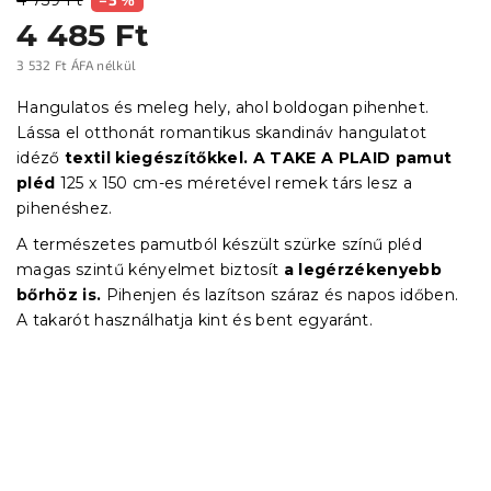
4 485 Ft
3 532 Ft ÁFA nélkül
Egységár:
Hangulatos és meleg hely, ahol boldogan pihenhet.
Lássa el otthonát romantikus skandináv hangulatot
idéző
textil kiegészítőkkel
.
A TAKE A PLAID p
amut
pléd
125 x 150 cm-es méretével remek társ lesz a
pihenéshez.
A természetes pamutból készült szürke színű pléd
magas szintű kényelmet biztosít
a legérzékenyebb
bőrhöz is.
Pihenjen és lazítson száraz és napos időben.
A takarót használhatja kint és bent egyaránt.