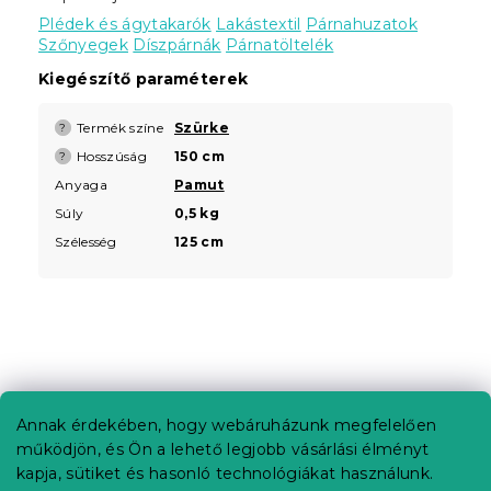
Plédek és ágytakarók
Lakástextil
Párnahuzatok
Szőnyegek
Díszpárnák
Párnatöltelék
Kiegészítő paraméterek
Termék színe
Szürke
?
Hosszúság
150 cm
?
Anyaga
Pamut
Súly
0,5 kg
Szélesség
125 cm
L
á
b
Annak érdekében, hogy webáruházunk megfelelően
Információ az Ön számára
l
működjön, és Ön a lehető legjobb vásárlási élményt
é
Rendelés követése
kapja, sütiket és hasonló technológiákat használunk.
c