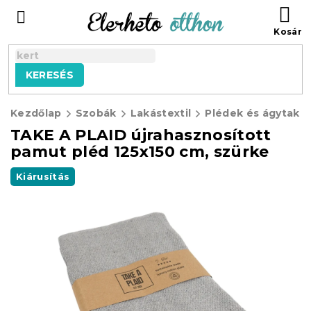
Ugrás
KO
a
fő
tartalomhoz
KERESÉS
Kezdőlap
Szobák
Lakástextil
Plédek és ágytaka
TAKE A PLAID újrahasznosított
pamut pléd 125x150 cm, szürke
Kiárusítás