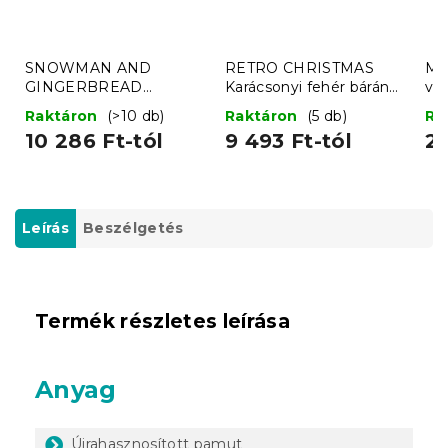
SNOWMAN AND
RETRO CHRISTMAS
Mik
GINGERBREAD
Karácsonyi fehér bárány
vil
karácsonyi sötétzöld
takaró
Raktáron
(>10 db)
Raktáron
(5 db)
Ra
mikroplüss báránytakaró
10 286 Ft-tól
9 493 Ft-tól
2 
Leírás
Beszélgetés
Termék részletes leírása
Anyag
Újrahasznosított pamut