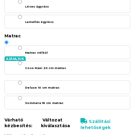
Léces ágyrács
Lamellás ágyrács
Matrac
Matrac nélkül
Coco Maxi 20 cm matrac
Deluxe 10 cm matrac
Sommera 18 cm matrac
Várható
Változat
Szállítási
kézbesítés:
kiválasztása
lehetőségek