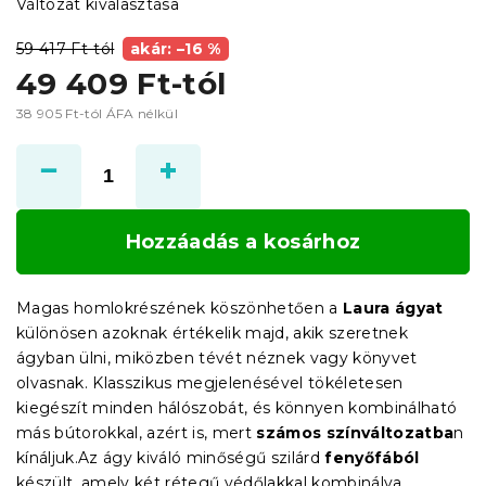
Változat kiválasztása
59 417 Ft-tól
akár: –16 %
49 409 Ft
-tól
38 905 Ft
-tól ÁFA nélkül
Egységár:
Hozzáadás a kosárhoz
Magas homlokrészének köszönhetően a
Laura ágyat
különösen azoknak értékelik majd, akik szeretnek
ágyban ülni, miközben tévét néznek vagy könyvet
olvasnak. Klasszikus megjelenésével tökéletesen
kiegészít minden hálószobát, és könnyen kombinálható
más bútorokkal, azért is, mert
számos színváltozatba
n
kínáljuk.Az ágy kiváló minőségű szilárd
fenyőfából
készült, amely két rétegű védőlakkal kombinálva