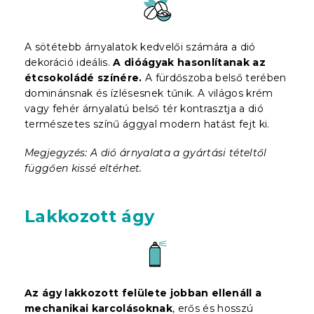
A sötétebb árnyalatok kedvelői számára a dió
dekoráció ideális.
A dióágyak hasonlítanak az
étcsokoládé színére.
A fürdőszoba belső terében
dominánsnak és ízlésesnek tűnik. A világos krém
vagy fehér árnyalatú belső tér kontrasztja a dió
természetes színű ággyal modern hatást fejt ki.
Megjegyzés: A dió árnyalata a gyártási tételtől
függően kissé eltérhet.
Lakkozott ágy
Az ágy lakkozott felülete jobban ellenáll a
mechanikai karcolásoknak
, erős és hosszú