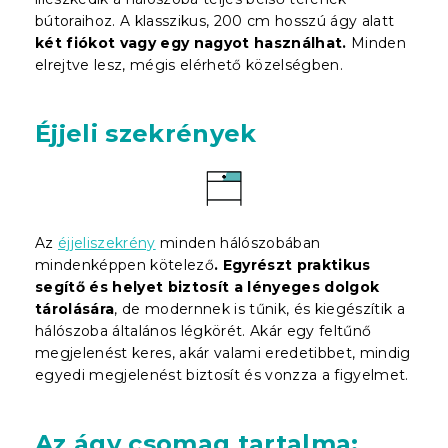
bútoraihoz. A klasszikus, 200 cm hosszú ágy alatt
két fiókot vagy egy nagyot használhat.
Minden
elrejtve lesz, mégis elérhető közelségben.
Éjjeli szekrények
Az
éjjeliszekrény
minden hálószobában
mindenképpen kötelező
. Egyrészt praktikus
segítő és helyet biztosít a lényeges dolgok
tárolására
, de modernnek is tűnik, és kiegészítik a
hálószoba általános légkörét. Akár egy feltűnő
megjelenést keres, akár valami eredetibbet, mindig
egyedi megjelenést biztosít és vonzza a figyelmet.
Az ágy csomag tartalma: