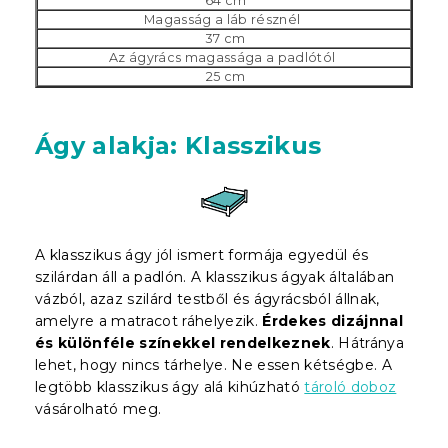
64 cm
Magasság a láb résznél
37 cm
Az ágyrács magassága a padlótól
25 cm
Ágy alakja: Klasszikus
A klasszikus ágy jól ismert formája egyedül és
szilárdan áll a padlón. A klasszikus ágyak általában
vázból, azaz szilárd testből és ágyrácsból állnak,
amelyre a matracot ráhelyezik.
Érdekes dizájnnal
és különféle színekkel rendelkeznek
. Hátránya
lehet, hogy nincs tárhelye. Ne essen kétségbe. A
legtöbb klasszikus ágy alá kihúzható
tároló doboz
vásárolható meg.