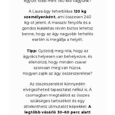
együtt több mint 180 kiló vagyunk?
A Laura ágy teherbírása
120 kg
személyenként
, ami összesen 240
kg-ot jelent. A masszív fenyőfa és a
gondos kialakítás révén biztos lehetsz
benne, hogy az ágy nagyobb terhelés
esetén is megállja a helyét.
Tipp:
Győződj meg róla, hogy az
ágyrács helyesen van behelyezve, és
ellenőrizd, hogy minden csavar
szorosan meg van húzva.
Hogyan zajlik az ágy összeszerelése?
Az összeszerelést könnyedén
elvégezheted tapasztalat nélkül is. A
csomagban megtalálod az összes
szükséges tartozékot és egy
áttekinthető útmutatót képekkel.
A
legtöbb vásárló 30–60 perc alatt