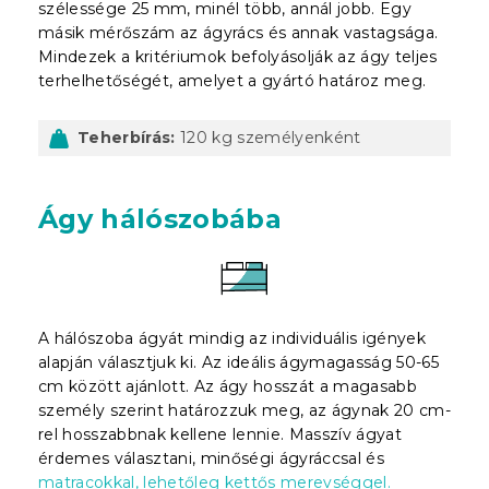
szélessége 25 mm, minél több, annál jobb. Egy
másik mérőszám az ágyrács és annak vastagsága.
Mindezek a kritériumok befolyásolják az ágy teljes
terhelhetőségét, amelyet a gyártó határoz meg.
Teherbírás:
120 kg személyenként
Ágy hálószobába
A hálószoba ágyát mindig az individuális igények
alapján választjuk ki. Az ideális ágymagasság 50-65
cm között ajánlott. Az ágy hosszát a magasabb
személy szerint határozzuk meg, az ágynak 20 cm-
rel hosszabbnak kellene lennie. Masszív ágyat
érdemes választani, minőségi ágyráccsal és
matracokkal, lehetőleg kettős merevséggel.