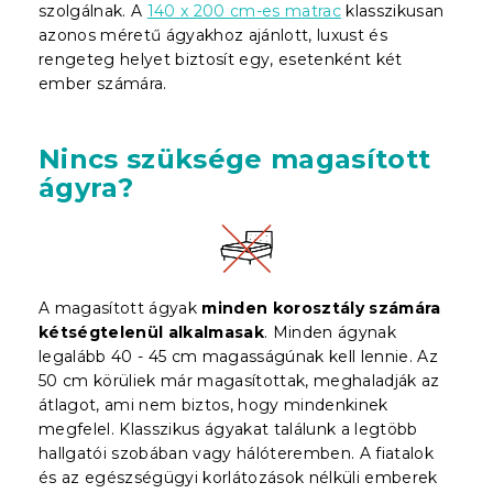
szolgálnak. A
140 x 200 cm-es matrac
klasszikusan
azonos méretű ágyakhoz ajánlott, luxust és
rengeteg helyet biztosít egy, esetenként két
ember számára.
Nincs szüksége magasított
ágyra?
A magasított ágyak
minden korosztály számára
kétségtelenül alkalmasak
. Minden ágynak
legalább 40 - 45 cm magasságúnak kell lennie. Az
50 cm körüliek már magasítottak, meghaladják az
átlagot, ami nem biztos, hogy mindenkinek
megfelel. Klasszikus ágyakat találunk a legtöbb
hallgatói szobában vagy hálóteremben. A fiatalok
és az egészségügyi korlátozások nélküli emberek