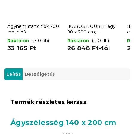
Ágyneműtartó fiók 200
IKAROS DOUBLE ágy
IK
cm, diófa
90 x 200 cm,
cm
fehér/sonoma tölgy
Raktáron
(>10 db)
Raktáron
(>10 db)
Ra
33 165 Ft
26 848 Ft-tól
26
Leírás
Beszélgetés
Termék részletes leírása
Ágyszélesség 140 x 200 cm