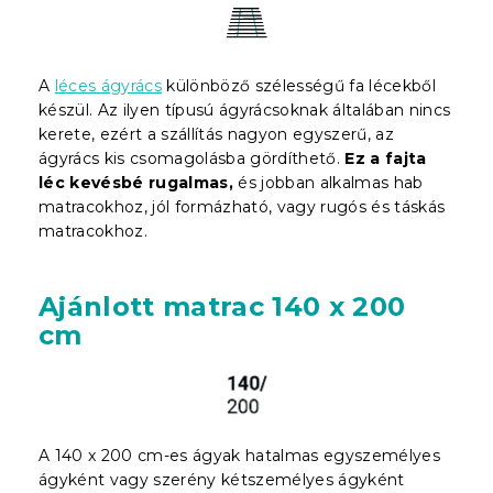
A
léces ágyrács
különböző szélességű fa lécekből
készül. Az ilyen típusú ágyrácsoknak általában nincs
kerete, ezért a szállítás nagyon egyszerű, az
ágyrács kis csomagolásba gördíthető.
Ez a fajta
léc kevésbé rugalmas,
és jobban alkalmas hab
matracokhoz, jól formázható, vagy rugós és táskás
matracokhoz.
Ajánlott matrac 140 x 200
cm
A 140 x 200 cm-es ágyak hatalmas egyszemélyes
ágyként vagy szerény kétszemélyes ágyként