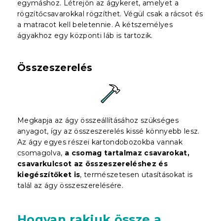
egymáshoz. Létrejön az ágykeret, amelyet a
rögzítőcsavarokkal rögzíthet. Végül csak a rácsot és
a matracot kell beletennie. A kétszemélyes
ágyakhoz egy központi láb is tartozik.
Összeszerelés
Megkapja az ágy összeállításához szükséges
anyagot, így az összeszerelés kissé könnyebb lesz.
Az ágy egyes részei kartondobozokba vannak
csomagolva,
a csomag tartalmaz csavarokat,
csavarkulcsot az összeszereléshez és
kiegészítőket is
, természetesen utasításokat is
talál az ágy összeszerelésére.
Hogyan rakjuk össze a