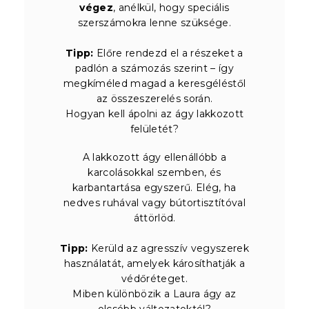
végez
, anélkül, hogy speciális
szerszámokra lenne szüksége.
Tipp:
Előre rendezd el a részeket a
padlón a számozás szerint – így
megkíméled magad a keresgéléstől
az összeszerelés során.
Hogyan kell ápolni az ágy lakkozott
felületét?
A lakkozott ágy ellenállóbb a
karcolásokkal szemben, és
karbantartása egyszerű. Elég, ha
nedves ruhával vagy bútortisztítóval
áttörlöd.
Tipp:
Kerüld az agresszív vegyszerek
használatát, amelyek károsíthatják a
védőréteget.
Miben különbözik a Laura ágy az
olcsóbb változatoktól?