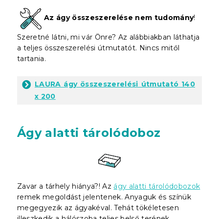
Az ágy összeszerelése nem tudomány
!
Szeretné látni, mi vár Önre? Az alábbiakban láthatja
a teljes összeszerelési útmutatót. Nincs mitől
tartania.
LAURA ágy összeszerelési útmutató 140
x 200
Ágy alatti tárolódoboz
Zavar a tárhely hiánya?! Az
ágy alatti tárolódobozok
remek megoldást jelentenek. Anyaguk és színük
megegyezik az ágyakéval. Tehát tökéletesen
illeszkedik a hálószoba teljes belső terének