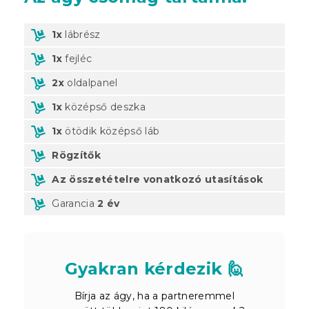
1x
lábrész
1x
fejléc
2x
oldalpanel
1x
középső deszka
1x
ötödik középső láb
Rögzítők
Az összetételre vonatkozó utasítások
Garancia
2 év
Gyakran kérdezik 🙋
Bírja az ágy, ha a partneremmel