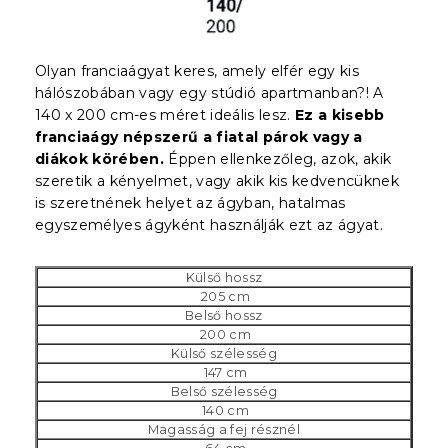
Olyan franciaágyat keres, amely elfér egy kis
hálószobában vagy egy stúdió apartmanban?! A
140 x 200 cm-es méret ideális lesz.
Ez a kisebb
franciaágy népszerű a fiatal párok vagy a
diákok körében.
Éppen ellenkezőleg, azok, akik
szeretik a kényelmet, vagy akik kis kedvencüknek
is szeretnének helyet az ágyban, hatalmas
egyszemélyes ágyként használják ezt az ágyat.
Külső hossz
205 cm
Belső hossz
200 cm
Külső szélesség
147 cm
Belső szélesség
140 cm
Magasság a fej résznél