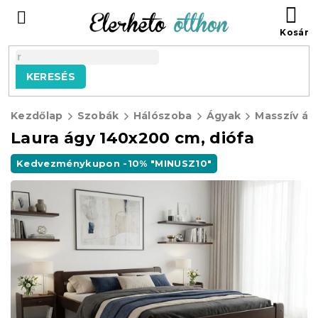
Ugrás
KO
a
fő
tartalomhoz
KERESÉS
Kezdőlap
Szobák
Hálószoba
Ágyak
Masszív ág
Laura ágy 140x200 cm, diófa
Kedvezménykupon -10% "MINUSZ10"