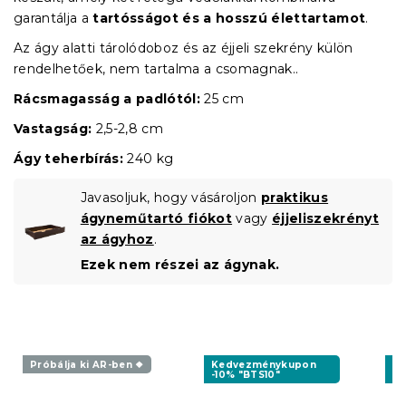
garantálja a
tartósságot és a hosszú élettartamot
.
Az ágy alatti tárolódoboz és az éjjeli szekrény külön
rendelhetőek, nem tartalma a csomagnak..
Rácsmagasság a padlótól:
25 cm
Vastagság:
2,5-2,8 cm
Ágy teherbírás:
240 kg
Javasoljuk, hogy vásároljon
praktikus
ágyneműtartó fiókot
vagy
éjjeliszekrényt
az ágyhoz
.
Ezek nem részei az ágynak.
Próbálja ki AR-ben ❖
Kedvezménykupon
K
-10% "BTS10"
-1