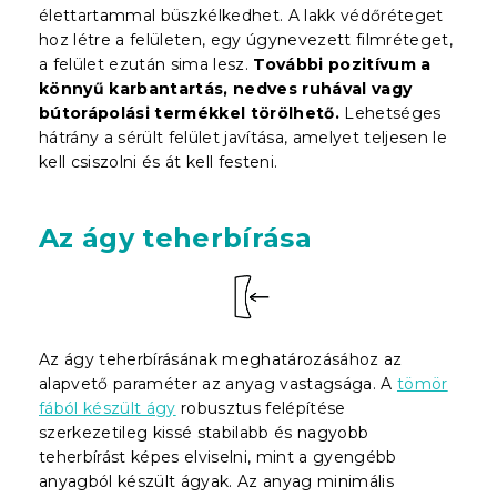
élettartammal büszkélkedhet. A lakk védőréteget
hoz létre a felületen, egy úgynevezett filmréteget,
a felület ezután sima lesz.
További pozitívum a
könnyű karbantartás, nedves ruhával vagy
bútorápolási termékkel törölhető.
Lehetséges
hátrány a sérült felület javítása, amelyet teljesen le
kell csiszolni és át kell festeni.
Az ágy teherbírása
Az ágy teherbírásának meghatározásához az
alapvető paraméter az anyag vastagsága. A
tömör
fából készült ágy
robusztus felépítése
szerkezetileg kissé stabilabb és nagyobb
teherbírást képes elviselni, mint a gyengébb
anyagból készült ágyak. Az anyag minimális