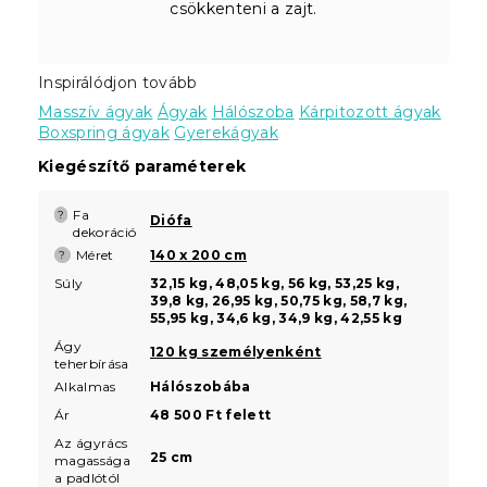
csökkenteni a zajt.
Inspirálódjon tovább
Masszív ágyak
Ágyak
Hálószoba
Kárpitozott ágyak
Boxspring ágyak
Gyerekágyak
Kiegészítő paraméterek
Fa
?
Diófa
dekoráció
Méret
140 x 200 cm
?
Súly
32,15 kg, 48,05 kg, 56 kg, 53,25 kg,
39,8 kg, 26,95 kg, 50,75 kg, 58,7 kg,
55,95 kg, 34,6 kg, 34,9 kg, 42,55 kg
Ágy
120 kg személyenként
teherbírása
Alkalmas
Hálószobába
Ár
48 500 Ft felett
Az ágyrács
25 cm
magassága
a padlótól