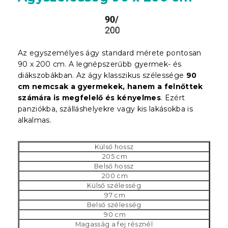
Az egyszemélyes ágy standard mérete pontosan
90 x 200 cm. A legnépszerűbb gyermek- és
diákszobákban. Az ágy klasszikus szélessége
90
cm nemcsak a gyermekek, hanem a felnőttek
számára is megfelelő és kényelmes
. Ezért
panziókba, szálláshelyekre vagy kis lakásokba is
alkalmas.
Külső hossz
205 cm
Belső hossz
200 cm
Külső szélesség
97 cm
Belső szélesség
90 cm
Magasság a fej résznél