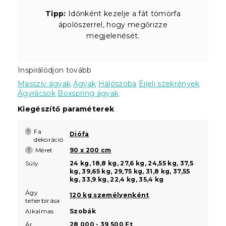
Tipp:
Időnként kezelje a fát tömörfa
ápolószerrel, hogy megőrizze
megjelenését.
Inspirálódjon tovább
Masszív ágyak
Ágyak
Hálószoba
Éjjeli szekrények
Ágyrácsok
Boxspring ágyak
Kiegészítő paraméterek
Fa
?
Diófa
dekoráció
Méret
90 x 200 cm
?
Súly
24 kg, 18,8 kg, 27,6 kg, 24,55 kg, 37,5
kg, 39,65 kg, 29,75 kg, 31,8 kg, 37,55
kg, 33,9 kg, 22,4 kg, 35,4 kg
Ágy
120 kg személyenként
teherbírása
Alkalmas
Szobák
Ár
28 000 - 39 500 Ft