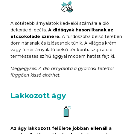
A sötétebb árnyalatok kedvelői számára a dió
dekoráció ideális.
A dióágyak hasonlítanak az
étcsokoládé színére.
A fürdőszoba belső terében
dominánsnak és ízlésesnek tűnik. A világos krém
vagy fehér árnyalatú belső tér kontrasztja a dió
természetes színű ággyal modern hatást fejt ki.
Megjegyzés: A dió árnyalata a gyártási tételtől
függően kissé eltérhet.
Lakkozott ágy
Az ágy lakkozott felülete jobban ellenáll a