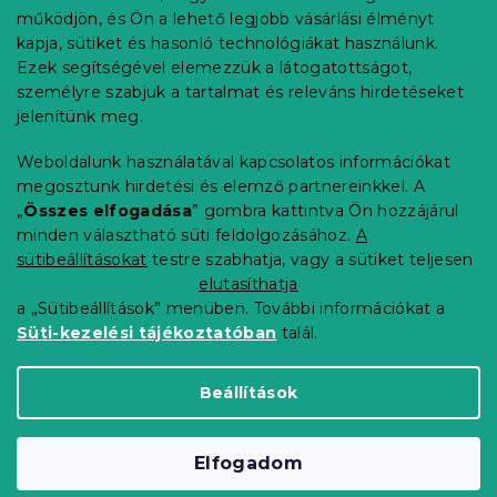
Információ az Ön számára
l
működjön, és Ön a lehető legjobb vásárlási élményt
é
Rendelés követése
kapja, sütiket és hasonló technológiákat használunk.
c
Ezek segítségével elemezzük a látogatottságot,
Szállítási lehetőségek
személyre szabjuk a tartalmat és releváns hirdetéseket
Fizetési lehetőségek
jelenítünk meg.
Reklamáció és áruvisszaküldés
Elérhetőség
Weboldalunk használatával kapcsolatos információkat
Általános szerződési feltételek
megosztunk hirdetési és elemző partnereinkkel. A
Adatvédelmi nyilatkozat
„
Összes elfogadása
” gombra kattintva Ön hozzájárul
minden választható süti feldolgozásához.
A
Blog
sütibeállításokat
testre szabhatja, vagy a sütiket teljesen
Partnereinknek
elutasíthatja
a „Sütibeállítások” menüben. További információkat a
Süti-kezelési tájékoztatóban
talál.
Shoptet Premium készítette
Beállítások
Copyright 2026
Elerheto otthon
. Minden jog
Elfogadom
fenntartva.
Süti beállítások szerkesztése