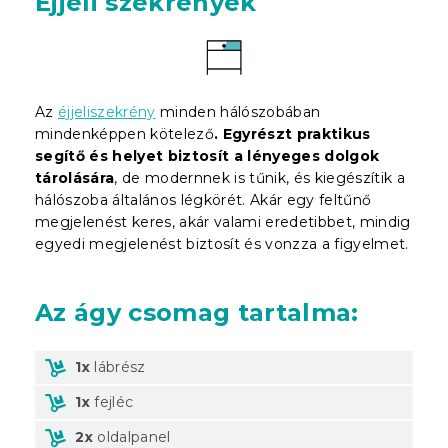
Éjjeli szekrények
Az
éjjeliszekrény
minden hálószobában
mindenképpen kötelező
. Egyrészt praktikus
segítő és helyet biztosít a lényeges dolgok
tárolására
, de modernnek is tűnik, és kiegészítik a
hálószoba általános légkörét. Akár egy feltűnő
megjelenést keres, akár valami eredetibbet, mindig
egyedi megjelenést biztosít és vonzza a figyelmet.
Az ágy csomag tartalma:
1x
lábrész
1x
fejléc
2x
oldalpanel