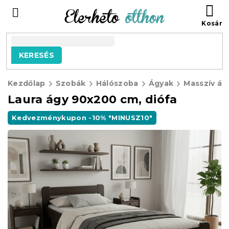
Ugrás
KO
a
fő
tartalomhoz
KERESÉS
Kezdőlap
Szobák
Hálószoba
Ágyak
Masszív ág
Laura ágy 90x200 cm, diófa
Kedvezménykupon -10% "MINUSZ10"