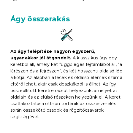
Ágy összerakás
Az ágy felépítése nagyon egyszerű,
ugyanakkor jól átgondolt.
A klasszikus ágy egy
keretből áll, amely két függőleges fejtámlából áll, "a
lárészen és a fejrészen", és két hosszanti oldalsó léc
alkotja. Az alapban a lécek és oldalsó elemek száma
eltérő lehet, akár csak deszkákból is állhat. Az így
összeállított keretre rácsot helyezünk, amelyet az
oldalain és az elülső részeken helyezünk el. A keret
csatlakoztatása otthon történik az összeszerelés
során összekötő csapok és rögzítőcsavarok
segítségével.