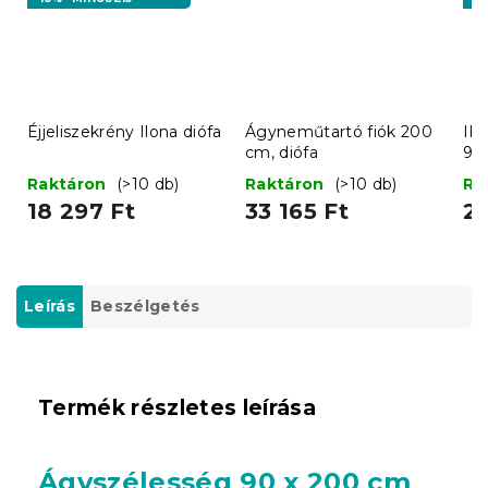
Éjjeliszekrény Ilona diófa
Ágyneműtartó fiók 200
IK
cm, diófa
90
fe
Raktáron
(>10 db)
Raktáron
(>10 db)
Ra
18 297 Ft
33 165 Ft
26
Leírás
Beszélgetés
Termék részletes leírása
Ágyszélesség 90 x 200 cm