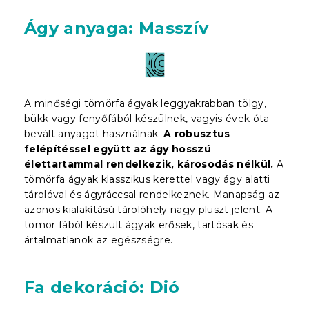
Ágy anyaga: Masszív
A minőségi tömörfa ágyak leggyakrabban tölgy,
bükk vagy fenyőfából készülnek, vagyis évek óta
bevált anyagot használnak.
A robusztus
felépítéssel együtt az ágy hosszú
élettartammal rendelkezik, károsodás nélkül.
A
tömörfa ágyak klasszikus kerettel vagy ágy alatti
tárolóval és ágyráccsal rendelkeznek. Manapság az
azonos kialakítású tárolóhely nagy pluszt jelent. A
tömör fából készült ágyak erősek, tartósak és
ártalmatlanok az egészségre.
Fa dekoráció: Dió