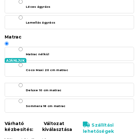
Léces ágyrács
Lamellás ágyrács
Matrac
Matrac nélkül
Coco Maxi 20 cm matrac
Deluxe 10 cm matrac
Sommera 18 cm matrac
Várható
Változat
Szállítási
kézbesítés:
kiválasztása
lehetőségek