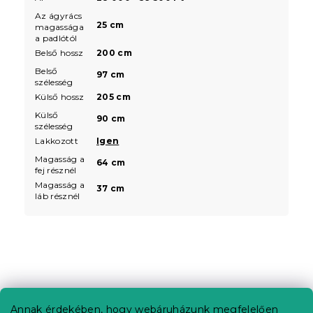
Az ágyrács
25 cm
magassága
a padlótól
Belső hossz
200 cm
Belső
97 cm
szélesség
Külső hossz
205 cm
Külső
90 cm
szélesség
Lakkozott
Igen
Magasság a
64 cm
fej résznél
Magasság a
37 cm
láb résznél
L
á
b
Annak érdekében, hogy webáruházunk megfelelően