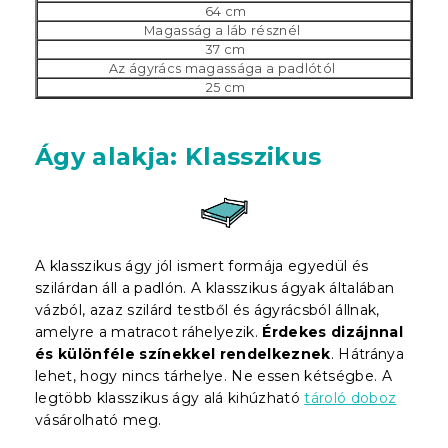
64 cm
Magasság a láb résznél
37 cm
Az ágyrács magassága a padlótól
25 cm
Ágy alakja: Klasszikus
A klasszikus ágy jól ismert formája egyedül és
szilárdan áll a padlón. A klasszikus ágyak általában
vázból, azaz szilárd testből és ágyrácsból állnak,
amelyre a matracot ráhelyezik.
Érdekes dizájnnal
és különféle színekkel rendelkeznek
. Hátránya
lehet, hogy nincs tárhelye. Ne essen kétségbe. A
legtöbb klasszikus ágy alá kihúzható
tároló doboz
vásárolható meg.