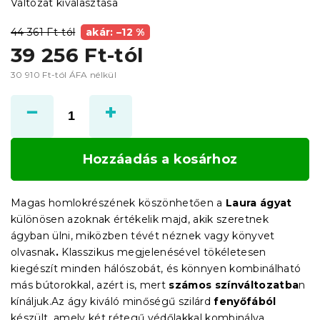
Változat kiválasztása
44 361 Ft-tól
akár: –12 %
39 256 Ft
-tól
30 910 Ft
-tól ÁFA nélkül
Egységár:
Hozzáadás a kosárhoz
Magas homlokrészének köszönhetően a
Laura ágyat
különösen azoknak értékelik majd, akik szeretnek
ágyban ülni, miközben tévét néznek vagy könyvet
olvasnak
.
Klasszikus megjelenésével tökéletesen
kiegészít minden hálószobát, és könnyen kombinálható
más bútorokkal, azért is, mert
számos színváltozatba
n
kínáljuk.Az ágy kiváló minőségű szilárd
fenyőfából
készült, amely két rétegű védőlakkal kombinálva