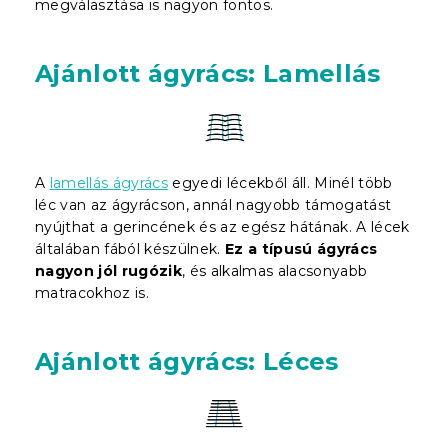
megválasztása is nagyon fontos.
Ajánlott ágyrács: Lamellás
A
lamellás ágyrács
egyedi lécekből áll. Minél több
léc van az ágyrácson, annál nagyobb támogatást
nyújthat a gerincének és az egész hátának. A lécek
általában fából készülnek.
Ez a típusú ágyrács
nagyon jól rugózik
, és alkalmas alacsonyabb
matracokhoz is.
Ajánlott ágyrács: Léces