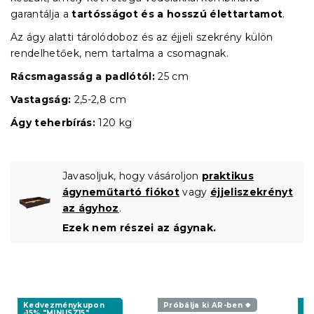
garantálja a
tartósságot és a hosszú élettartamot
.
Az ágy alatti tárolódoboz és az éjjeli szekrény külön
rendelhetőek, nem tartalma a csomagnak.
Rácsmagasság a padlótól:
25 cm
Vastagság:
2,5-2,8 cm
Ágy teherbírás:
120 kg
Javasoljuk, hogy vásároljon
praktikus
ágyneműtartó fiókot
vagy
éjjeliszekrényt
az ágyhoz
.
Ezek nem részei az ágynak.
Kedvezménykupon
Próbálja ki AR-ben ❖
K
-15% "MINUSZ15"
-1