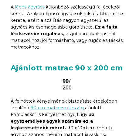
A
léces ágyrács
különböző szélességű fa lécekből
készül. Az ilyen típusú ágyrácsoknak általában nincs
kerete, ezért a szállítás nagyon egyszerű, az
ágyrács kis csomagolásba gördíthető.
Ez a fajta
léc kevésbé rugalmas,
és jobban alkalmas hab
matracokhoz, jól formázható, vagy rugós és táskás
matracokhoz.
Ajánlott matrac 90 x 200 cm
A felnőttek kényelmének biztosítása érdekében
legalább
90 cm matracszélesség
ajánlott.
Forduláskor is kényelmet nyújt, így
az
egyszemélyes ágyak számára ez a
legkeresettebb méret.
90 x 200 cm méretű
ágyhoz azonos méretű matracot javaslunk.