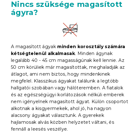
Nincs szüksége magasított
ágyra?
A magasított ágyak
minden korosztály számára
kétségtelenül alkalmasak
. Minden ágynak
legalább 40 - 45 cm magasságúnak kell lennie. Az
50 cm körüliek már magasítottak, meghaladják az
átlagot, ami nem biztos, hogy mindenkinek
megfelel. Klasszikus ágyakat találunk a legtöbb
hallgatói szobában vagy hálóteremben. A fiatalok
és az egészségügyi korlátozások nélküli emberek
nem igényelnek magasított ágyat. Külön csoportot
alkotnak a kisgyermekek, ahol jó, ha nagyon
alacsony ágyakat választunk. A gyerekek
hajlamosak alvás közben helyzetet váltani, és
fennáll a leesés veszélye.