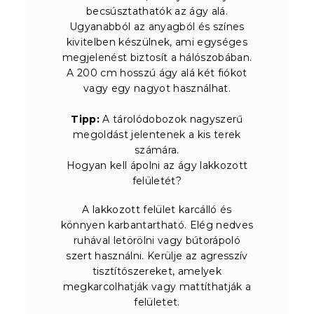
becsúsztathatók az ágy alá.
Ugyanabból az anyagból és színes
kivitelben készülnek, ami egységes
megjelenést biztosít a hálószobában.
A 200 cm hosszú ágy alá két fiókot
vagy egy nagyot használhat.
Tipp:
A tárolódobozok nagyszerű
megoldást jelentenek a kis terek
számára.
Hogyan kell ápolni az ágy lakkozott
felületét?
A lakkozott felület karcálló és
könnyen karbantartható. Elég nedves
ruhával letörölni vagy bútorápoló
szert használni. Kerülje az agresszív
tisztítószereket, amelyek
megkarcolhatják vagy mattíthatják a
felületet.