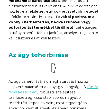
mechanikai karcolásoknak
, erős és hosszú
élettartammal büszkélkedhet. A lakk védőréteget
hoz létre a felületen, egy úgynevezett filmréteget,
a felület ezután sima lesz.
További pozitívum a
könnyű karbantartás, nedves ruhával vagy
bútorápolási termékkel törölhető.
Lehetséges
hátrány a sérült felület javítása, amelyet teljesen le
kell csiszolni és át kell festeni.
Az ágy teherbírása
Az ágy teherbírásának meghatározásához az
alapvető paraméter az anyag vastagsága. A
tömör
fából készült ágy
robusztus felépítése
szerkezetileg kissé stabilabb és nagyobb
teherbírást képes elviselni, mint a gyengébb
anyagból készült ágyak. Az anyag minimális