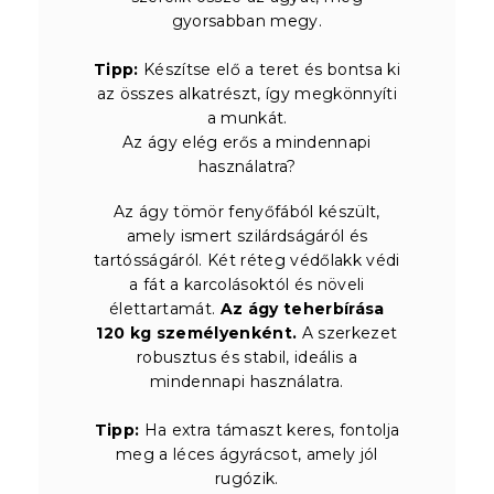
gyorsabban megy.
Tipp:
Készítse elő a teret és bontsa ki
az összes alkatrészt, így megkönnyíti
a munkát.
Az ágy elég erős a mindennapi
használatra?
Az ágy tömör fenyőfából készült,
amely ismert szilárdságáról és
tartósságáról. Két réteg védőlakk védi
a fát a karcolásoktól és növeli
élettartamát.
Az ágy teherbírása
120 kg személyenként.
A szerkezet
robusztus és stabil, ideális a
mindennapi használatra.
Tipp:
Ha extra támaszt keres, fontolja
meg a léces ágyrácsot, amely jól
rugózik.