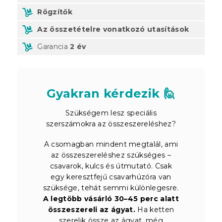
Rögzítők
Az összetételre vonatkozó utasítások
Garancia
2 év
Gyakran kérdezik 🙋
Szükségem lesz speciális
szerszámokra az összeszereléshez?
A csomagban mindent megtalál, ami
az összeszereléshez szükséges –
csavarok, kulcs és útmutató. Csak
egy keresztfejű csavarhúzóra van
szüksége, tehát semmi különlegesre.
A legtöbb vásárló 30–45 perc alatt
összeszereli az ágyat.
Ha ketten
szerelik össze az ágyat, még