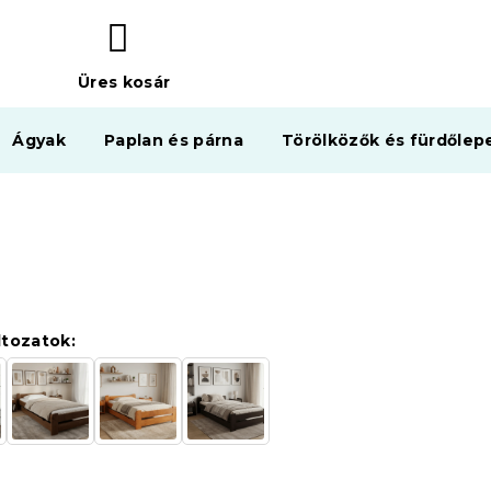
Üres kosár
KOSÁR
Ágyak
Paplan és párna
Törölközők és fürdőlep
ltozatok: