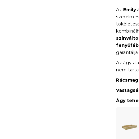
Az
Emily
á
szerelmes
tökéletes
kombinálh
színvált
fenyőfáb
garantálja
Az ágy ala
nem tart
Rácsmaga
Vastagsá
Ágy teher