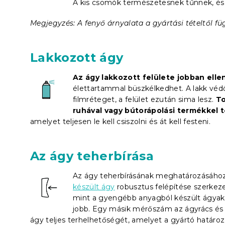
A kis csomók természetesnek tűnnek, és 
Megjegyzés: A fenyő árnyalata a gyártási tételtől fü
Lakkozott ágy
Az ágy lakkozott felülete jobban elle
élettartammal büszkélkedhet. A lakk védő
filmréteget, a felület ezután sima lesz.
To
ruhával vagy bútorápolási termékkel t
amelyet teljesen le kell csiszolni és át kell festeni.
Az ágy teherbírása
Az ágy teherbírásának meghatározásához
készült ágy
robusztus felépítése szerkezet
mint a gyengébb anyagból készült ágyak.
jobb. Egy másik mérőszám az ágyrács és 
ágy teljes terhelhetőségét, amelyet a gyártó határo