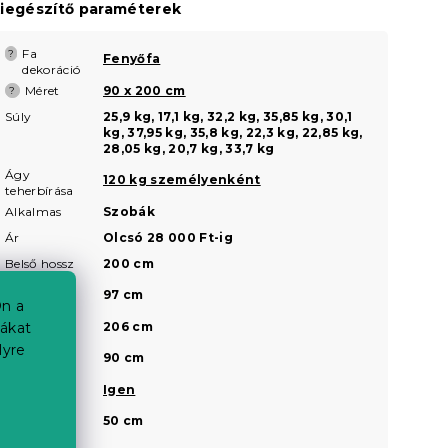
iegészítő paraméterek
Fa
?
Fenyőfa
dekoráció
Méret
90 x 200 cm
?
Súly
25,9 kg, 17,1 kg, 32,2 kg, 35,85 kg, 30,1
kg, 37,95 kg, 35,8 kg, 22,3 kg, 22,85 kg,
28,05 kg, 20,7 kg, 33,7 kg
Ágy
120 kg személyenként
teherbírása
Alkalmas
Szobák
Ár
Olcsó 28 000 Ft-ig
Belső hossz
200 cm
Belső
97 cm
n a
szélesség
Külső hossz
206 cm
iákat
lyre
Külső
90 cm
szélesség
Lakkozott
Igen
Magasság a
50 cm
fej résznél
a