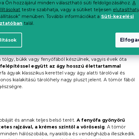
tva Ön hozzájárul minden választható süti feldolgozásához.
A
 és szilárdan áll a padlón. A klasszikus ágyak általában
llításokat
testre szabhatja, vagy a sütiket teljesen
elutasíthatj
 állnak, amelyre a matracot ráhelyezik.
Érdekes dizájnnal és
eállítások” menüben. További információkat a
Süti-kezelési
tránya lehet, hogy nincs tárhelye. Ne essen kétségbe. A
oztatóban
talál.
ló doboz
vásárolható meg.
Elfog
lítások
tölgy, bükk vagy fenyőfából készülnek, vagyis évek óta
felépítéssel együtt az ágy hosszú élettartammal
a ágyak klasszikus kerettel vagy ágy alatti tárolóval és
os kialakítású tárolóhely nagy pluszt jelent. A tömör fából
gészségre.
obáját és annak teljes belső terét.
A fenyőfa gyönyörű
etes rajzával, a krémes színtől a vörösesig
. A tömör
 minden hálószobába, nyaralóba és vendégházba illeszkedik.