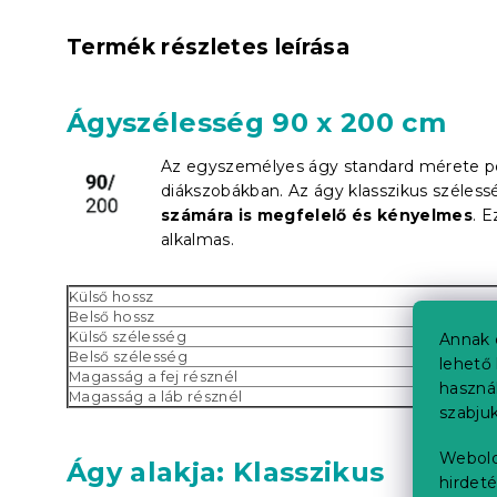
Termék részletes leírása
Ágyszélesség 90 x 200 cm
Az egyszemélyes ágy standard mérete p
diákszobákban. Az ágy klasszikus széles
számára is megfelelő és kényelmes
. E
alkalmas.
Külső hossz
Belső hossz
Külső szélesség
Annak 
Belső szélesség
lehető 
Magasság a fej résznél
haszná
Magasság a láb résznél
szabjuk
Webold
Ágy alakja: Klasszikus
hirdeté