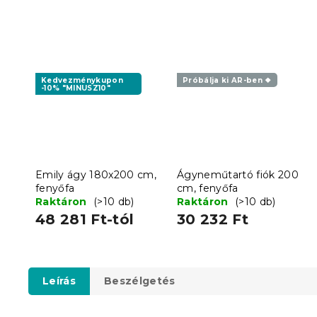
Kedvezménykupon
Próbálja ki AR-ben ❖
-10% "MINUSZ10"
Emily ágy 180x200 cm,
Ágyneműtartó fiók 200
fenyőfa
cm, fenyőfa
Raktáron
(>10 db)
Raktáron
(>10 db)
48 281 Ft-tól
30 232 Ft
Leírás
Beszélgetés