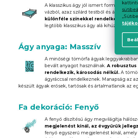
kattin
A klasszikus ágy jól ismert formája egyedül
sütibeá
vázból, azaz szilárd testből és ágyrácsból
„Sütib
különféle színekkel rendelkeznek
. Há
tájék
legtöbb klasszikus ágy alá kihúzható
táro
Beál
Ágy anyaga: Masszív
A minőségi tömörfa ágyak leggyakrabban 
bevált anyagot használnak.
A robusztus 
rendelkezik, károsodás nélkül.
A tömörf
ágyráccsal rendelkeznek. Manapság az azon
készült ágyak erősek, tartósak és ártalmatlanok az e
Fa dekoráció: Fenyő
A fenyő díszítésű ágy megvilágítja hálósz
megjelenést kínál, az évgyűrűk jellegz
fenyő egyszerű megjelenést kínál, amely