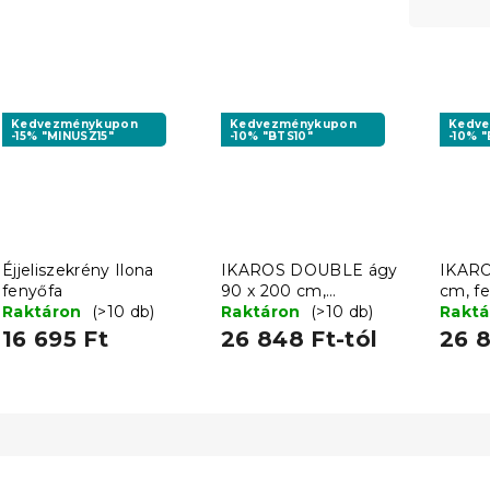
Kedvezménykupon
Kedvezménykupon
Kedv
-15% "MINUSZ15"
-10% "BTS10"
-10% "
Éjjeliszekrény Ilona
IKAROS DOUBLE ágy
IKARO
fenyőfa
90 x 200 cm,
cm, f
Raktáron
(>10 db)
fehér/sonoma tölgy
Raktáron
(>10 db)
Rakt
16 695 Ft
26 848 Ft-tól
26 8