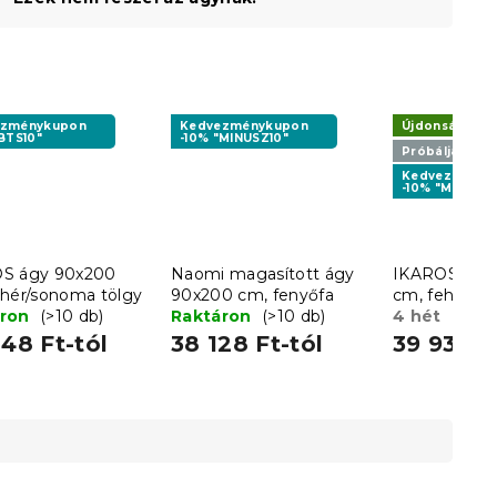
ezménykupon
Kedvezménykupon
Újdonság
BTS10"
-10% "MINUSZ10"
Próbálja ki A
Kedvezményk
-10% "MINUSZ1
S ágy 90x200
Naomi magasított ágy
IKAROS ágy
ehér/sonoma tölgy
90x200 cm, fenyőfa
cm, fehér/s
áron
(>10 db)
Raktáron
(>10 db)
4 hét
48 Ft-tól
38 128 Ft-tól
39 933 F