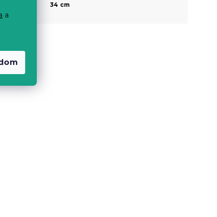
Magasság a
34 cm
láb résznél
a
a
adom