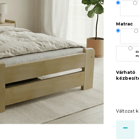
Matrac
D
m
Várható
kézbesít
Változat k