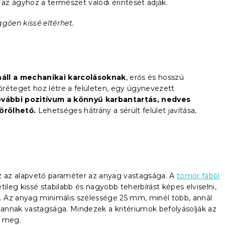
az ágyhoz a természet valódi érintését adják.
ggően kissé eltérhet.
náll a mechanikai karcolásoknak
, erős és hosszú
réteget hoz létre a felületen, egy úgynevezett
vábbi pozitívum a könnyű karbantartás, nedves
örölhető.
Lehetséges hátrány a sérült felület javítása,
 az alapvető paraméter az anyag vastagsága. A
tömör fából
ileg kissé stabilabb és nagyobb teherbírást képes elviselni,
 Az anyag minimális szélessége 25 mm, minél több, annál
annak vastagsága. Mindezek a kritériumok befolyásolják az
z meg.