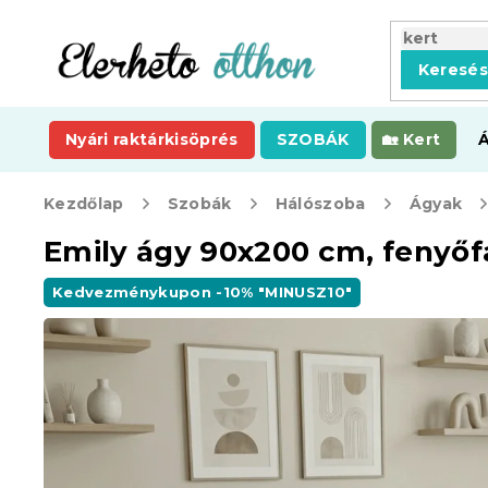
Ugrás
a
fő
Keresé
tartalomhoz
Nyári raktárkisöprés
SZOBÁK
Kert
Kezdőlap
Szobák
Hálószoba
Ágyak
Emily ágy 90x200 cm, fenyőf
Kedvezménykupon -10% "MINUSZ10"