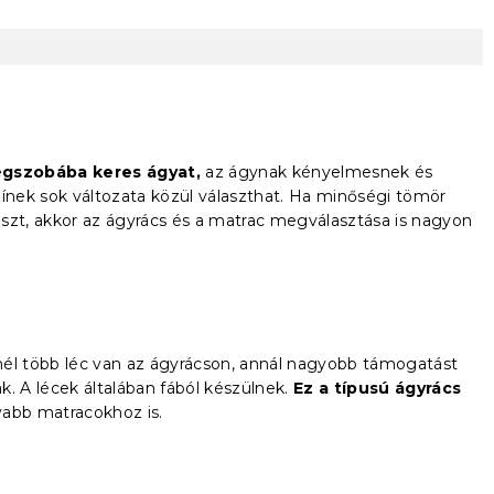
égszobába keres ágyat,
az ágynak kényelmesnek és
zínek sok változata közül választhat. Ha minőségi tömör
laszt, akkor az ágyrács és a matrac megválasztása is nagyon
inél több léc van az ágyrácson, annál nagyobb támogatást
. A lécek általában fából készülnek.
Ez a típusú ágyrács
yabb matracokhoz is.