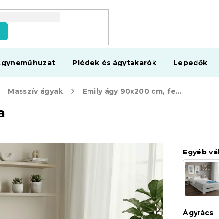
s
Ágyneműhuzat
Plédek és ágytakarók
Lepedők
Masszív ágyak
Emily ágy 90x200 cm, fenyőfa
a
Egyéb vá
Ágyrács