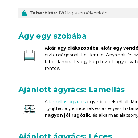
Teherbírás:
120 kg személyenként
Ágy egy szobába
Akár egy diákszobába, akár egy vend
biztonságosnak kell lennie. Anyagok és s
fából, laminált vagy kárpitozott ágyat vá
fontos.
Ajánlott ágyrács: Lamellás
A
lamellás ágyrács
egyedi lécekből áll. M
nyújthat a gerincének és az egész hátának
nagyon jól rugózik
, és alkalmas alacson
Ajánlott ágyrács: Léces