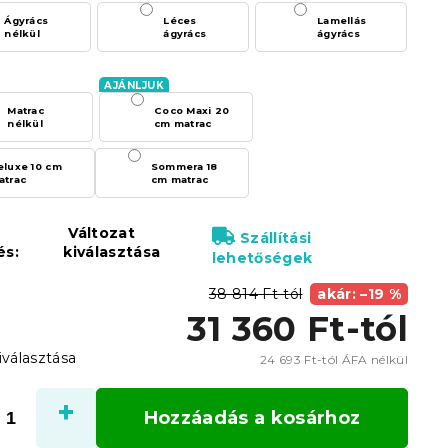
Ágyrács
Léces
Lamellás
nélkül
ágyrács
ágyrács
Matrac
Coco Maxi 20
nélkül
cm matrac
eluxe 10 cm
Sommera 18
atrac
cm matrac
Változat
Szállítási
és:
kiválasztása
lehetőségek
38 814 Ft-tól
akár: –19 %
31 360 Ft
-tól
iválasztása
24 693 Ft
-tól ÁFA nélkül
Egysé
Hozzáadás a kosárhoz