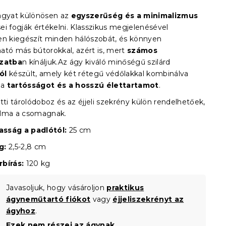
gyat különösen az
egyszerűség és a minimalizmus
ei fogják értékelni. Klasszikus megjelenésével
en kiegészít minden hálószobát, és könnyen
ató más bútorokkal, azért is, mert
számos
ozatba
n kínáljuk.Az ágy kiváló minőségű szilárd
ól
készült, amely két rétegű védőlakkal kombinálva
 a
tartósságot és a hosszú élettartamot
.
tti tárolódoboz és az éjjeli szekrény külön rendelhetőek,
alma a csomagnak.
sság a padlótól:
25 cm
g:
2,5-2,8 cm
bírás:
120 kg
Javasoljuk, hogy vásároljon
praktikus
ágyneműtartó fiókot
vagy
éjjeliszekrényt az
ágyhoz
.
Ezek nem részei az ágynak.