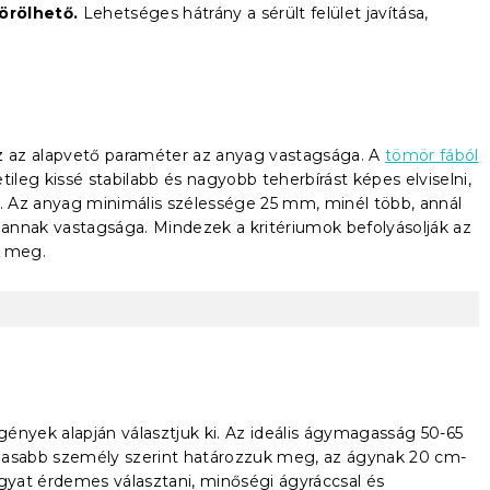
örölhető.
Lehetséges hátrány a sérült felület javítása,
 az alapvető paraméter az anyag vastagsága. A
tömör fából
ileg kissé stabilabb és nagyobb teherbírást képes elviselni,
 Az anyag minimális szélessége 25 mm, minél több, annál
annak vastagsága. Mindezek a kritériumok befolyásolják az
z meg.
igények alapján választjuk ki. Az ideális ágymagasság 50-65
gasabb személy szerint határozzuk meg, az ágynak 20 cm-
ágyat érdemes választani, minőségi ágyráccsal és