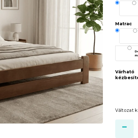
Matrac
D
m
Várható
kézbesít
Változat k