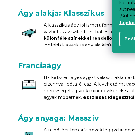
kattin
sütibeá
Ágy alakja: Klasszikus
„Sütib
tájék
A klasszikus ágy jól ismert formája egyedül
vázból, azaz szilárd testből és ágyrácsból
különféle színekkel rendelkeznek
. Há
Beál
legtöbb klasszikus ágy alá kihúzható
táro
Franciaágy
Ha kétszemélyes ágyat választ, akkor azt
bizonnyal időtálló lesz. A kivehető matracc
merevségét a párok mindegyikének saját
ágyak modernek,
és ízléses kiegészítő
Ágy anyaga: Masszív
A minőségi tömörfa ágyak leggyakrabban 