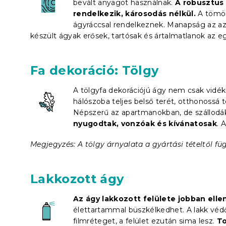
bevált anyagot használnak.
A robusztus 
rendelkezik, károsodás nélkül.
A tömörf
ágyráccsal rendelkeznek. Manapság az azon
készült ágyak erősek, tartósak és ártalmatlanok az e
Fa dekoráció: Tölgy
A tölgyfa dekorációjú ágy nem csak vidékr
hálószoba teljes belső terét, otthonossá
Népszerű az apartmanokban, de szállod
nyugodtak, vonzóak és kívánatosak
. 
Megjegyzés: A tölgy árnyalata a gyártási tételtől füg
Lakkozott ágy
Az ágy lakkozott felülete jobban elle
élettartammal büszkélkedhet. A lakk védő
filmréteget, a felület ezután sima lesz.
To