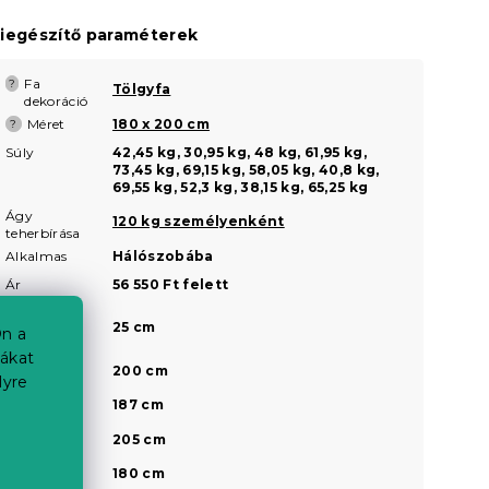
iegészítő paraméterek
Fa
?
Tölgyfa
dekoráció
Méret
180 x 200 cm
?
Súly
42,45 kg, 30,95 kg, 48 kg, 61,95 kg,
73,45 kg, 69,15 kg, 58,05 kg, 40,8 kg,
69,55 kg, 52,3 kg, 38,15 kg, 65,25 kg
Ágy
120 kg személyenként
teherbírása
Alkalmas
Hálószobába
Ár
56 550 Ft felett
Az ágyrács
25 cm
magassága
n a
a padlótól
iákat
Belső hossz
200 cm
lyre
Belső
187 cm
szélesség
Külső hossz
205 cm
Külső
180 cm
a
szélesség