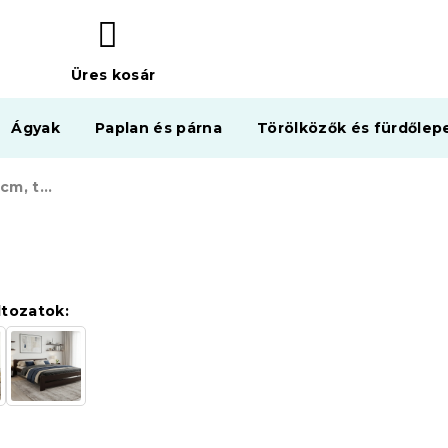
Üres kosár
KOSÁR
Ágyak
Paplan és párna
Törölközők és fürdőlep
Laura ágy 180x200 cm, tölgyfa
ltozatok: