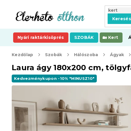
Ugrás
a
fő
Keresé
tartalomhoz
Nyári raktárkisöprés
SZOBÁK
Kert
Kezdőlap
Szobák
Hálószoba
Ágyak
Laura ágy 180x200 cm, tölgyf
Kedvezménykupon -10% "MINUSZ10"