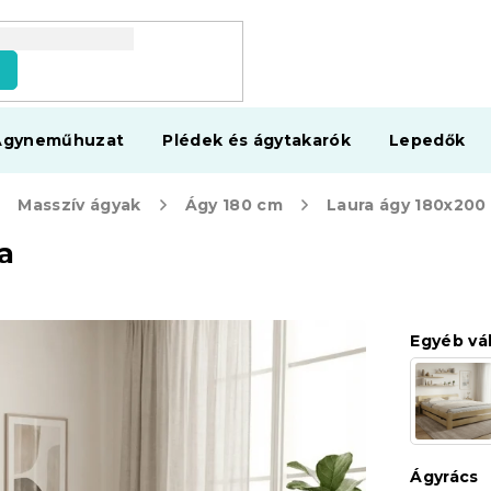
s
Ágyneműhuzat
Plédek és ágytakarók
Lepedők
Masszív ágyak
Ágy 180 cm
a
Egyéb vá
Ágyrács