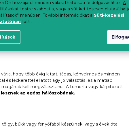
tva Ön hozzájárul minden választható süti feldolgozásához.
A
llításokat
testre szabhatja, vagy a sütiket teljesen
elutasíthatj
eállítások” menüben. További információkat a
Süti-kezelési
oztatóban
talál.
 és szilárdan áll a padlón. A klasszikus ágyak általában
 állnak, amelyre a matracot ráhelyezik.
Érdekes dizájnnal és
tránya lehet, hogy nincs tárhelye. Ne essen kétségbe. A
Elfog
lítások
ló doboz
vásárolható meg.
 várja, hogy több évig kitart, tágas, kényelmes és minden
al és léckerettel ellátott ágy jó választás, és a matrac
 magának kell megválasztania. A tömörfa vagy kárpitozott
i lesznek az egész hálószobának.
tölgy, bükk vagy fenyőfából készülnek, vagyis évek óta