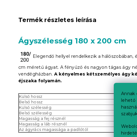
Termék részletes leírása
Ágyszélesség 180 x 200 cm
Elegendő hellyel rendelkezik a hálószobában, é
cm méretű ágyat. A fényűző és nagyon tágas ágy né
vendégházban.
A kényelmes kétszemélyes ágy ké
éjszaka folyamán.
Annak 
Külső hossz
lehető 
Belső hossz
haszná
Külső szélesség
Belső szélesség
szabjuk
Magasság a fej résznél
Magasság a láb résznél
Webold
Az ágyrács magassága a padlótól
hirdeté