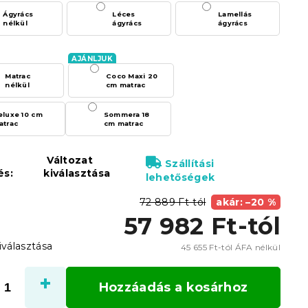
Ágyrács
Léces
Lamellás
nélkül
ágyrács
ágyrács
Matrac
Coco Maxi 20
nélkül
cm matrac
eluxe 10 cm
Sommera 18
atrac
cm matrac
Változat
Szállítási
és:
kiválasztása
lehetőségek
72 889 Ft-tól
akár: –20 %
57 982 Ft
-tól
iválasztása
45 655 Ft
-tól ÁFA nélkül
Egysé
Hozzáadás a kosárhoz