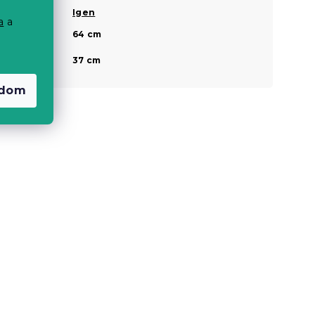
Lakkozott
Igen
a
a
Magasság a
64 cm
fej résznél
Magasság a
37 cm
láb résznél
adom