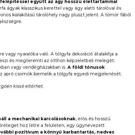
felépítéssel együtt az ágy hosszú élettartammal
a ágyak klasszikus kerettel vagy ágy alatti tárolóval és
os kialakítású tárolóhely nagy pluszt jelent. A tömör fából
gészségre.
e vagy nyaralóba való. A tölgyfa dekoráció átalakítja a
 teszi és megteremti az otthon képzeletbeli melegét.
ákban vagy vendégházakban is.
A földi tónusok
Az apró csomók kiemelik a tölgyfa egyedi megjelenését.
gően kissé eltérhet.
náll a mechanikai karcolásoknak
, erős és hosszú
réteget hoz létre a felületen, egy úgynevezett
vábbi pozitívum a könnyű karbantartás, nedves