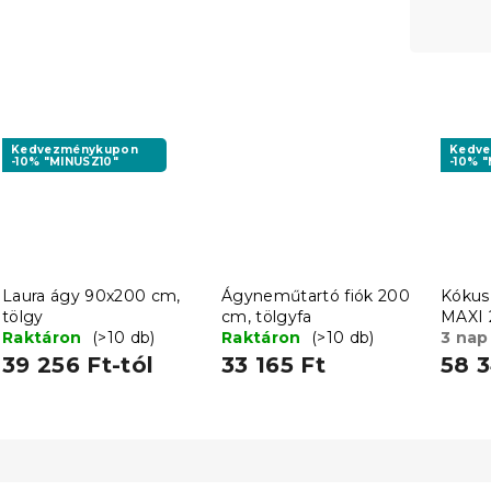
Kedvezménykupon
Kedv
-10% "MINUSZ10"
-10% 
Laura ágy 90x200 cm,
Ágyneműtartó fiók 200
Kókus
tölgy
cm, tölgyfa
MAXI 
Raktáron
(>10 db)
Raktáron
(>10 db)
cm
3 nap
39 256 Ft-tól
33 165 Ft
58 3