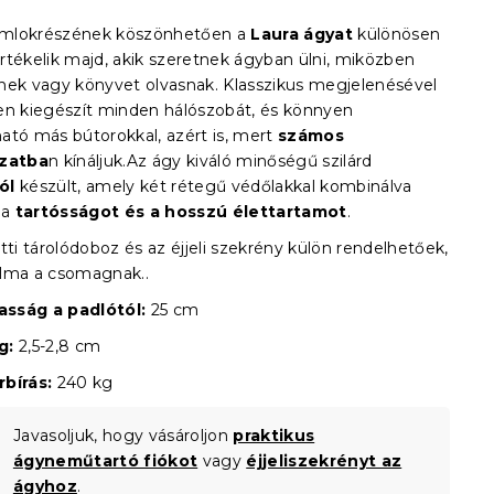
mlokrészének köszönhetően a
Laura ágyat
különösen
rtékelik majd, akik szeretnek ágyban ülni, miközben
nek vagy könyvet olvasnak. Klasszikus megjelenésével
en kiegészít minden hálószobát, és könnyen
ató más bútorokkal, azért is, mert
számos
ozatba
n kínáljuk.Az ágy kiváló minőségű szilárd
ól
készült, amely két rétegű védőlakkal kombinálva
 a
tartósságot és a hosszú élettartamot
.
tti tárolódoboz és az éjjeli szekrény külön rendelhetőek,
lma a csomagnak..
sság a padlótól:
25 cm
g:
2,5-2,8 cm
bírás:
240 kg
Javasoljuk, hogy vásároljon
praktikus
ágyneműtartó fiókot
vagy
éjjeliszekrényt az
ágyhoz
.