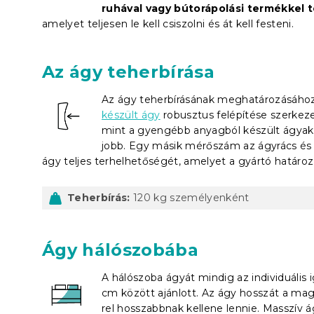
ruhával vagy bútorápolási termékkel t
amelyet teljesen le kell csiszolni és át kell festeni.
Az ágy teherbírása
Az ágy teherbírásának meghatározásához
készült ágy
robusztus felépítése szerkezet
mint a gyengébb anyagból készült ágyak.
jobb. Egy másik mérőszám az ágyrács és 
ágy teljes terhelhetőségét, amelyet a gyártó határo
Teherbírás:
120 kg személyenként
Ágy hálószobába
A hálószoba ágyát mindig az individuális 
cm között ajánlott. Az ágy hosszát a ma
rel hosszabbnak kellene lennie. Masszív 