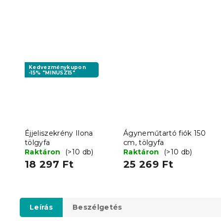
Kedvezménykupon
-15% "MINUSZ15"
Éjjeliszekrény Ilona
Ágyneműtartó fiók 150
tölgyfa
cm, tölgyfa
Raktáron
(>10 db)
Raktáron
(>10 db)
18 297 Ft
25 269 Ft
Leírás
Beszélgetés