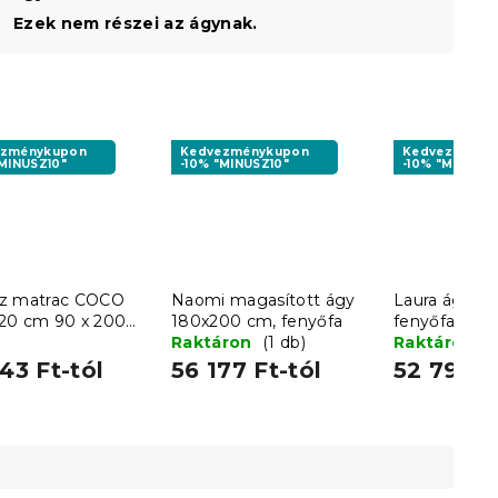
Ezek nem részei az ágynak.
ezménykupon
Kedvezménykupon
Kedvezményk
"MINUSZ10"
-10% "MINUSZ10"
-10% "MINUSZ1
z matrac COCO
Naomi magasított ágy
Laura ágy 1
20 cm 90 x 200
180x200 cm, fenyőfa
fenyőfa
Raktáron
(1 db)
Raktáron
(
43 Ft-tól
56 177 Ft-tól
52 793 F