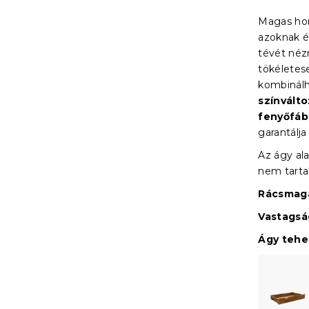
Magas ho
azoknak é
tévét néz
tökéletes
kombinálh
színvált
fenyőfáb
garantálja
Az ágy ala
nem tarta
Rácsmaga
Vastagsá
Ágy teher