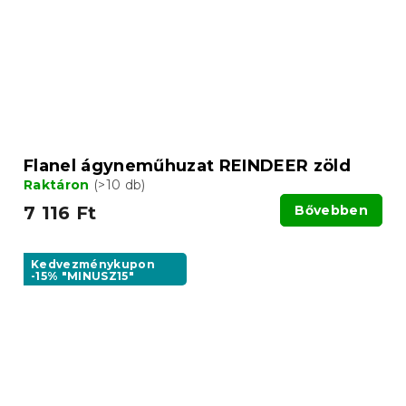
Flanel ágyneműhuzat REINDEER zöld
Raktáron
(>10 db)
7 116 Ft
Bővebben
Kedvezménykupon
-15% "MINUSZ15"