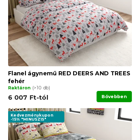
Flanel ágynemű RED DEERS AND TREES
fehér
Raktáron
(>10 db)
6 007 Ft-tól
Bővebben
Kedvezménykupon
-15% "MINUSZ15"