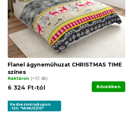
Flanel ágyneműhuzat CHRISTMAS TIME
színes
Raktáron
(>10 db)
6 324 Ft-tól
Bővebben
Kedvezménykupon
-15% "MINUSZ15"