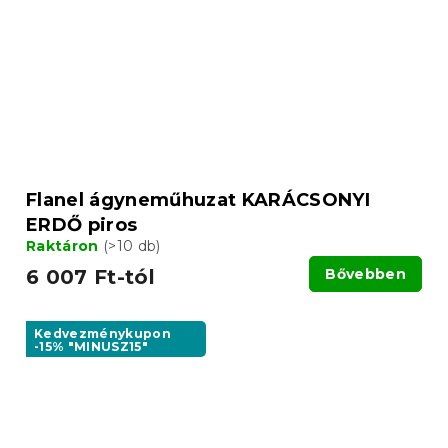
Flanel ágyneműhuzat KARÁCSONYI
ERDŐ piros
Raktáron
(>10 db)
6 007 Ft-tól
Bővebben
Kedvezménykupon
-15% "MINUSZ15"