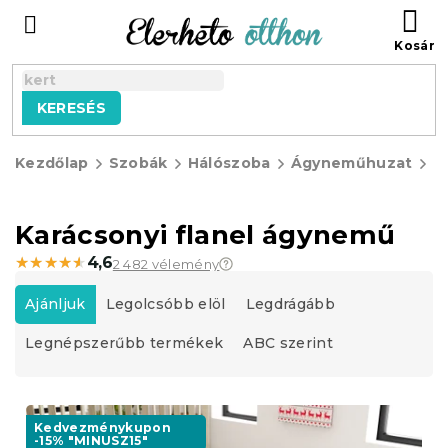
Ugrás
KO
a
fő
tartalomhoz
KERESÉS
Kezdőlap
Szobák
Hálószoba
Ágyneműhuzat
F
á
Karácsonyi flanel ágynemű
★★★★★
★★★★★
4,6
2 482 vélemény
T
e
Ajánljuk
Legolcsóbb elöl
Legdrágább
r
Legnépszerűbb termékek
ABC szerint
m
é
k
T
e
e
Kedvezménykupon
k
-15% "MINUSZ15"