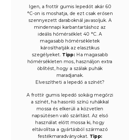
Igen, a frottír gumis lepedőt akár 60
°C-on is moshatja, de ezt csak erősen
szennyezett daraboknál javasoljuk. A
mindennapi karbantartáshoz az
ideális hőmérséklet 40 °C. A
magasabb hőmérsékletek
károsíthatják az elasztikus
szegélyeket.
Tipp:
Ha magasabb
hőmérsékleten mos, használjon extra
öblítést, hogy a szálak puhák
maradjanak.
Elveszítheti a lepedő a színét?
A frottír gumis lepedő sokáig megőrzi
a színét, ha hasonló színű ruhákkal
mossa és elkerüli a közvetlen
napsütésen való szárítást. Az első
használat előtt mossa ki, hogy
eltávolítsa a gyártásból származó
festékmaradványokat.
Tipp: