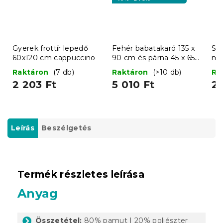
Gyerek frottír lepedő
Fehér babatakaró 135 x
Ste
60x120 cm cappuccino
90 cm és párna 45 x 65
ma
cm
x 
Raktáron
(7 db)
Raktáron
(>10 db)
Ra
2 203 Ft
5 010 Ft
2 
Leírás
Beszélgetés
Termék részletes leírása
Anyag
Összetétel:
80% pamut | 20% poliészter