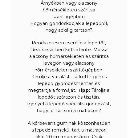
Árnyékban vagy alacsony
hőmérsékleten szárítsa
szárítógépben.
Hogyan gondoskodjak a lepedőről,
hogy sokáig tartson?
Rendszeresen cserélje a lepedőt,
ideális esetben kéthetente. Mossa
alacsony hőmérsékleten és szárítsa
levegőn vagy alacsony
hőmérsékleten szárítógépben.
Kerülje a vasalást – a frottír gumis
lepedő gyűrődésmentes és
megtartja a formáját.
Tipp:
Tárolja a
lepedőt szárazon és tisztán.
Igényel a lepedő speciális gondozást,
hogy jól tartson a matracon?
A körbevarrt guminak köszönhetően
a lepedő remekül tart a matracon
akár 20 cm magasságig. Csak