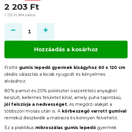
2 203 Ft
1 735 Ft ÁFA nélkül
Egységár:
Hozzáadás a kosárhoz
Frottír
gumis lepedő gyermek kiságyhoz 60 x 120 cm
ideális választás a kicsik nyugodt és kényelmes
alvásához.
80% pamut és 20% poliészter összetételű anyagból
készült, kellemes felületet kínál, amely puha tapintású,
jól felszívja a nedvességet
, és megőrzi alakját a
többszöri mosás után is. A
körbeszegő varrott gumival
remekül illeszkedik a matracra és könnyen felvehető.
Ez a praktikus
mikroszálas gumis lepedő
gyermek