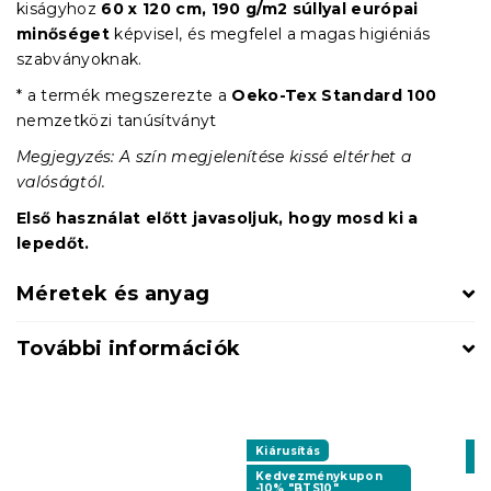
kiságyhoz
60 x 120 cm, 190 g/m2 súllyal
európai
minőséget
képvisel, és megfelel a magas higiéniás
szabványoknak.
* a termék megszerezte a
Oeko-Tex Standard 100
nemzetközi tanúsítványt
Megjegyzés: A szín megjelenítése kissé eltérhet a
valóságtól.
Első használat előtt javasoljuk, hogy mosd ki a
lepedőt.
Méretek és anyag
További információk
Kiárusítás
K
-1
Kedvezménykupon
-10% "BTS10"