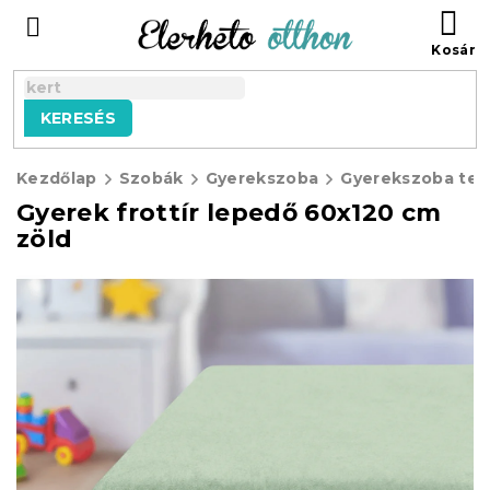
Ugrás
KO
a
fő
tartalomhoz
KERESÉS
Kezdőlap
Szobák
Gyerekszoba
Gyerekszoba text
Gyerek frottír lepedő 60x120 cm
zöld