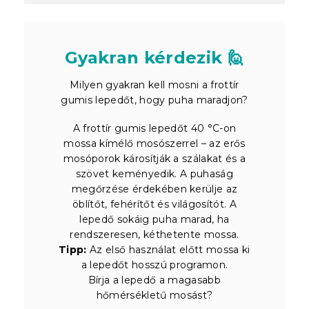
Gyakran kérdezik 🙋
Milyen gyakran kell mosni a frottír
gumis lepedőt, hogy puha maradjon?
A frottír gumis lepedőt 40 °C-on
mossa kímélő mosószerrel – az erős
mosóporok károsítják a szálakat és a
szövet keményedik. A puhaság
megőrzése érdekében kerülje az
öblítőt, fehérítőt és világosítót. A
lepedő sokáig puha marad, ha
rendszeresen, kéthetente mossa.
Tipp:
Az első használat előtt mossa ki
a lepedőt hosszú programon.
Bírja a lepedő a magasabb
hőmérsékletű mosást?