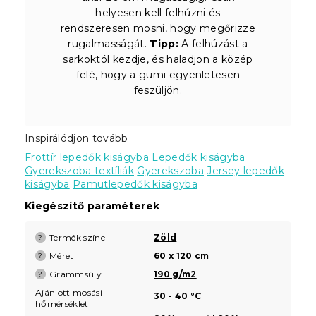
helyesen kell felhúzni és
rendszeresen mosni, hogy megőrizze
rugalmasságát.
Tipp:
A felhúzást a
sarkoktól kezdje, és haladjon a közép
felé, hogy a gumi egyenletesen
feszüljön.
Inspirálódjon tovább
Frottír lepedők kiságyba
Lepedők kiságyba
Gyerekszoba textíliák
Gyerekszoba
Jersey lepedők
kiságyba
Pamutlepedők kiságyba
Kiegészítő paraméterek
Termék színe
Zöld
?
Méret
60 x 120 cm
?
Grammsúly
190 g/m2
?
Ajánlott mosási
30 - 40 °C
hőmérséklet