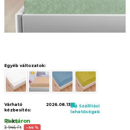
Egyéb változatok:
Várható
2026.08.13
Szállítási
kézbesítés:
lehetőségek
Raktáron
(3 db)
3 946 Ft
–44 %