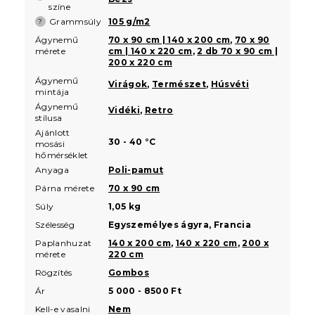
színe
Grammsúly
105 g/m2
?
Ágynemű
70 x 90 cm | 140 x 200 cm
,
70 x 90
mérete
cm | 140 x 220 cm
,
2 db 70 x 90 cm |
200 x 220 cm
Ágynemű
Virágok
,
Természet
,
Húsvéti
mintája
Ágynemű
Vidéki
,
Retro
stílusa
Ajánlott
30 - 40 °C
mosási
hőmérséklet
Anyaga
Poli-pamut
Párna mérete
70 x 90 cm
Súly
1,05 kg
Szélesség
Egyszemélyes ágyra, Francia
Paplanhuzat
140 x 200 cm
,
140 x 220 cm
,
200 x
mérete
220 cm
Rögzítés
Gombos
Ár
5 000 - 8500 Ft
Kell-e vasalni
Nem