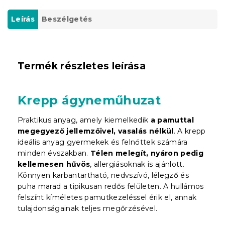
Leírás
Beszélgetés
Termék részletes leírása
Krepp ágyneműhuzat
Praktikus anyag, amely kiemelkedik
a pamuttal
megegyező jellemzőivel, vasalás nélkül
. A krepp
ideális anyag gyermekek és felnőttek számára
minden évszakban.
Télen melegít, nyáron pedig
kellemesen hűvös
, allergiásoknak is ajánlott.
Könnyen karbantartható, nedvszívó, lélegző és
puha marad a tipikusan redős felületen. A hullámos
felszínt kíméletes pamutkezeléssel érik el, annak
tulajdonságainak teljes megőrzésével.