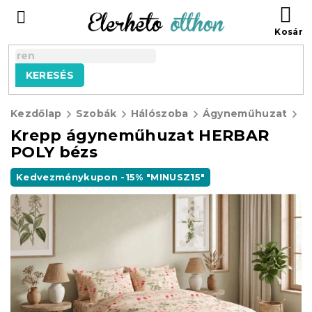
Ugrás
KO
a
fő
tartalomhoz
KERESÉS
Kezdőlap
Szobák
Hálószoba
Ágyneműhuzat
K
Krepp ágyneműhuzat HERBAR
POLY bézs
Kedvezménykupon -15% "MINUSZ15"