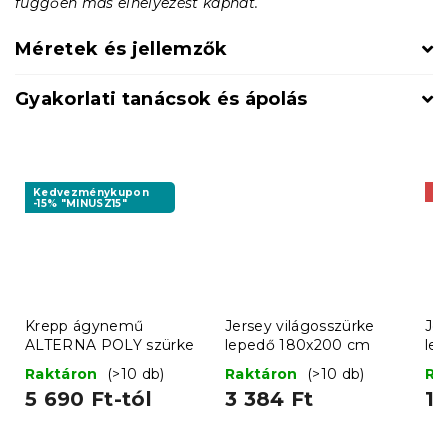
függően más elhelyezést kaphat.
Méretek és jellemzők
Gyakorlati tanácsok és ápolás
Kedvezménykupon
Ak
-15% "MINUSZ15"
Krepp ágynemű
Jersey világosszürke
Jer
ALTERNA POLY szürke
lepedő 180x200 cm
le
Raktáron
(>10 db)
Raktáron
(>10 db)
Ra
5 690 Ft-tól
3 384 Ft
1 