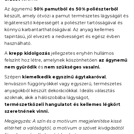
Az ágynemű
50% pamutból és 50% poliészterből
készült, amely ötvözi a pamut természetes lágyságát és
légáteresztő képességét a poliészter tartósságával és
könnyű karbantarthatóságával. Az anyag kellemes
tapintású, jól elvezeti a nedvességet és egész évben
használható.
A
krepp kidolgozás
jellegzetes enyhén hullámos
felszínt hoz létre, amelynek köszönhetően
az ágynemű
nem gyűrődik
és
nem szükséges vasalni.
Szépen
kiemelkedik egyszínű ágytakaróval
,
lenvászon függönyökkel vagy egyszerű, természetes
anyagokból készült dekorációkkal. Ideális választás
azoknak, akik a hálószobába lágyságot,
természetközeli hangulatot és kellemes légkört
szeretnének vinni.
Megjegyzés: A szín és a motívum megjelenítése kissé
eltérhet a valóságtól, a motívum a szövet kivágásától