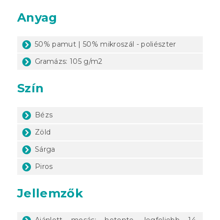
Anyag
50% pamut | 50% mikroszál - poliészter
Gramázs: 105 g/m2
Szín
Bézs
Zöld
Sárga
Piros
Jellemzők
Ajánlott mosás: hetente, legfeljebb 14