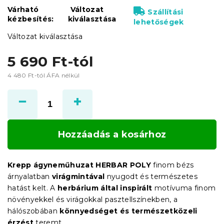
Várható
Változat
Szállítási
kézbesítés:
kiválasztása
lehetőségek
Változat kiválasztása
5 690 Ft
-tól
4 480 Ft
-tól ÁFA nélkül
Egységár:
Hozzáadás a kosárhoz
Krepp ágyneműhuzat HERBAR POLY
finom bézs
árnyalatban
virágmintával
nyugodt és természetes
hatást kelt. A
herbárium által inspirált
motívuma finom
növényekkel és virágokkal pasztellszínekben, a
hálószobában
könnyedséget és természetközeli
érzést
teremt.