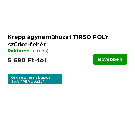
Krepp ágyneműhuzat TIRSO POLY
szürke-fehér
Raktáron
(>10 db)
5 690 Ft-tól
Bővebben
Kedvezménykupon
-15% "MINUSZ15"