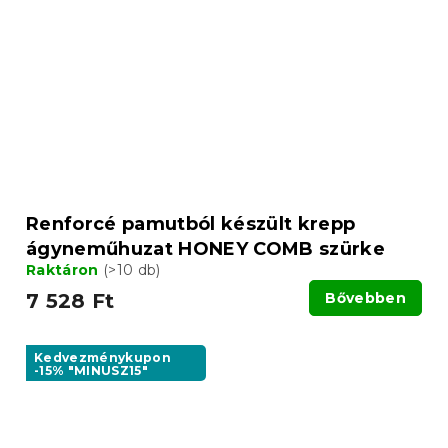
Renforcé pamutból készült krepp
ágyneműhuzat HONEY COMB szürke
Raktáron
(>10 db)
7 528 Ft
Bővebben
Kedvezménykupon
-15% "MINUSZ15"