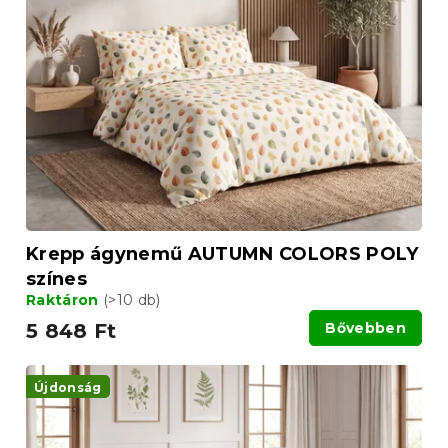
Krepp ágynemű AUTUMN COLORS POLY
színes
Raktáron
(>10 db)
5 848 Ft
Bővebben
Újdonság