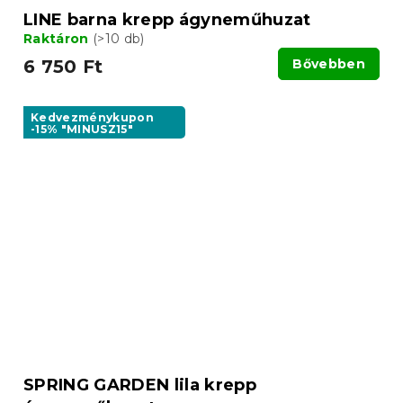
LINE barna krepp ágyneműhuzat
Raktáron
(>10 db)
6 750 Ft
Bővebben
Kedvezménykupon
-15% "MINUSZ15"
SPRING GARDEN lila krepp