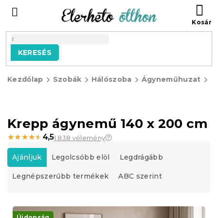
Ugrás
KO
a
fő
tartalomhoz
KERESÉS
Kezdőlap
Szobák
Hálószoba
Ágyneműhuzat
K
á
Krepp ágynemű 140 x 200 cm
★★★★★
★★★★★
4,5
1 838 vélemény
T
e
Ajánljuk
Legolcsóbb elöl
Legdrágább
r
Legnépszerűbb termékek
ABC szerint
m
é
k
T
e
e
Újdonság