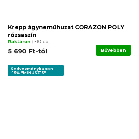
Krepp ágyneműhuzat CORAZON POLY
rózsaszín
Raktáron
(>10 db)
5 690 Ft-tól
Bővebben
Kedvezménykupon
-15% "MINUSZ15"