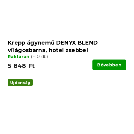
Krepp ágynemű DENYX BLEND
világosbarna, hotel zsebbel
Raktáron
(>10 db)
5 848 Ft
Bővebben
Újdonság