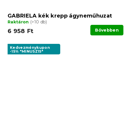
GABRIELA kék krepp ágyneműhuzat
Raktáron
(>10 db)
6 958 Ft
Bővebben
Kedvezménykupon
-15% "MINUSZ15"