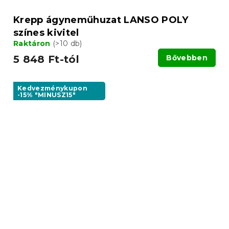
Krepp ágyneműhuzat LANSO POLY
színes kivitel
Raktáron
(>10 db)
5 848 Ft-tól
Bővebben
Kedvezménykupon
-15% "MINUSZ15"