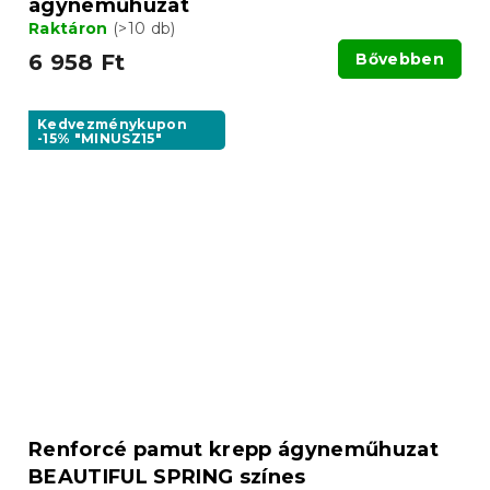
ágyneműhuzat
Raktáron
(>10 db)
6 958 Ft
Bővebben
Kedvezménykupon
-15% "MINUSZ15"
Renforcé pamut krepp ágyneműhuzat
BEAUTIFUL SPRING színes