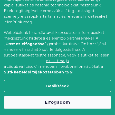
6 958 Ft
Bővebben
kapja, sütiket és hasonló technológiákat használunk.
Ezek segítségével elemezzük a látogatottságot,
személyre szabjuk a tartalmat és releváns hirdetéseket
Kedvezménykupon
-10% "BTS10"
jelenítünk meg.
Weboldalunk használatával kapcsolatos információkat
megosztunk hirdetési és elemző partnereinkkel. A
„
Összes elfogadása
” gombra kattintva Ön hozzájárul
minden választható süti feldolgozásához.
A
sütibeállításokat
testre szabhatja, vagy a sütiket teljesen
elutasíthatja
a „Sütibeállítások” menüben. További információkat a
Süti-kezelési tájékoztatóban
talál.
Beállítások
DENYX fehér krepp ágyneműhuzat
Raktáron
(>10 db)
Elfogadom
6 799 Ft-tól
Bővebben