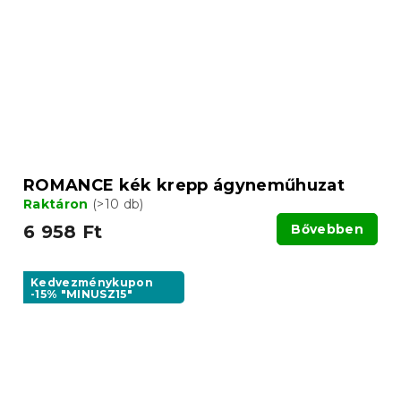
ROMANCE kék krepp ágyneműhuzat
Raktáron
(>10 db)
6 958 Ft
Bővebben
Kedvezménykupon
-15% "MINUSZ15"