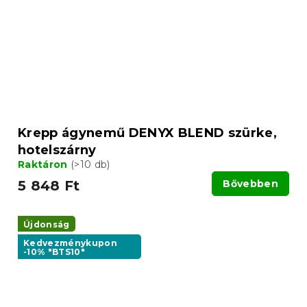
Krepp ágynemű DENYX BLEND szürke,
hotelszárny
Raktáron
(>10 db)
5 848 Ft
Bővebben
Újdonság
Kedvezménykupon
-10% "BTS10"