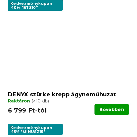
Kedvezménykupon
-10% "BTS10"
DENYX szürke krepp ágyneműhuzat
Raktáron
(>10 db)
6 799 Ft-tól
Bővebben
Kedvezménykupon
-15% "MINUSZ15"