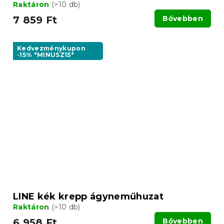
Raktáron
(>10 db)
7 859 Ft
Bővebben
Kedvezménykupon
-15% "MINUSZ15"
LINE kék krepp ágyneműhuzat
Raktáron
(>10 db)
6 958 Ft
Bővebben