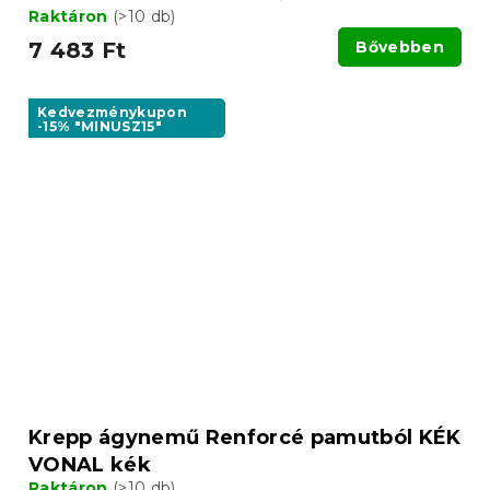
Raktáron
(>10 db)
7 483 Ft
Bővebben
Kedvezménykupon
-15% "MINUSZ15"
Krepp ágynemű Renforcé pamutból KÉK
VONAL kék
Raktáron
(>10 db)