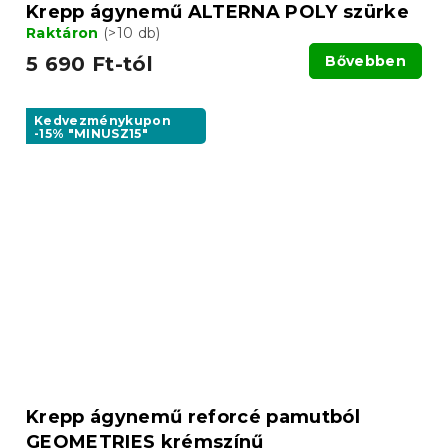
Krepp ágynemű ALTERNA POLY szürke
Raktáron
(>10 db)
5 690 Ft-tól
Bővebben
Kedvezménykupon
-15% "MINUSZ15"
Krepp ágynemű reforcé pamutból
GEOMETRIES krémszínű