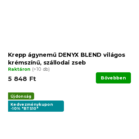
Krepp ágynemű DENYX BLEND világos
krémszínű, szállodai zseb
Raktáron
(>10 db)
5 848 Ft
Bővebben
Újdonság
Kedvezménykupon
-10% "BTS10"