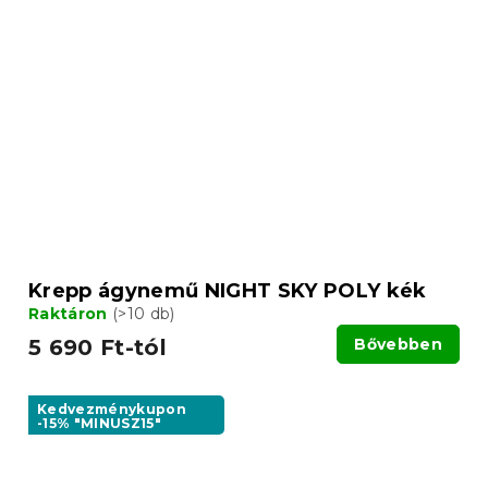
Krepp ágynemű NIGHT SKY POLY kék
Raktáron
(>10 db)
5 690 Ft-tól
Bővebben
Kedvezménykupon
-15% "MINUSZ15"