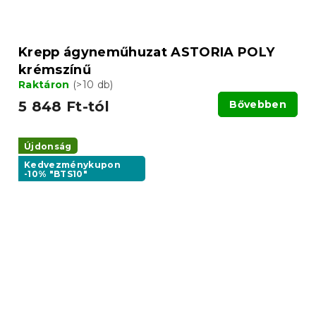
Krepp ágyneműhuzat ASTORIA POLY
krémszínű
Raktáron
(>10 db)
5 848 Ft-tól
Bővebben
Újdonság
Kedvezménykupon
-10% "BTS10"