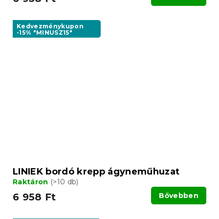
Kedvezménykupon
-15% "MINUSZ15"
LINIEK bordó krepp ágyneműhuzat
Raktáron
(>10 db)
6 958 Ft
Bővebben