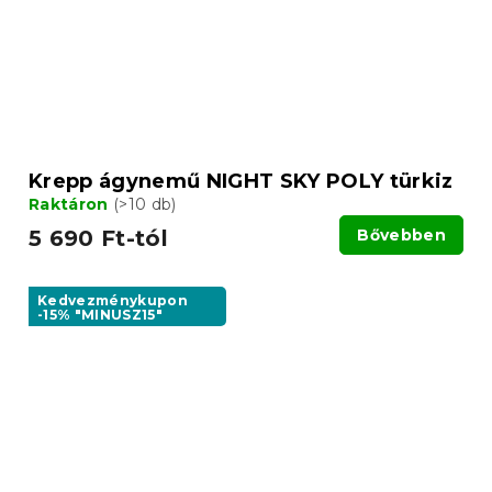
Krepp ágynemű NIGHT SKY POLY türkiz
Raktáron
(>10 db)
5 690 Ft-tól
Bővebben
Kedvezménykupon
-15% "MINUSZ15"