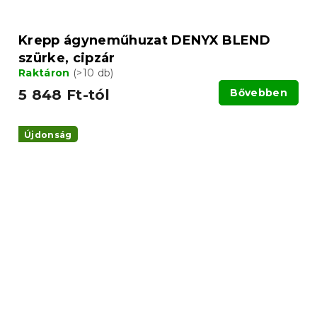
Krepp ágyneműhuzat DENYX BLEND
szürke, cipzár
Raktáron
(>10 db)
5 848 Ft-tól
Bővebben
Újdonság