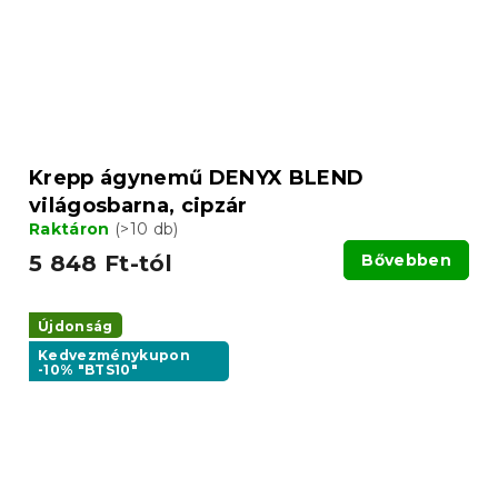
Krepp ágynemű DENYX BLEND
világosbarna, cipzár
Raktáron
(>10 db)
5 848 Ft-tól
Bővebben
Újdonság
Kedvezménykupon
-10% "BTS10"