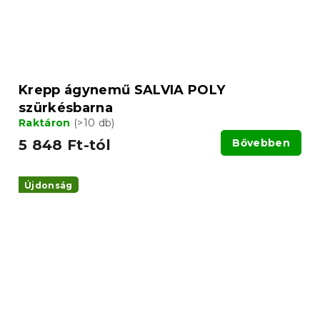
Krepp ágynemű SALVIA POLY
szürkésbarna
Raktáron
(>10 db)
5 848 Ft-tól
Bővebben
Újdonság