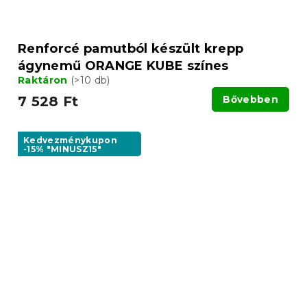
Renforcé pamutból készült krepp
ágynemű ORANGE KUBE színes
Raktáron
(>10 db)
7 528 Ft
Bővebben
Kedvezménykupon
-15% "MINUSZ15"