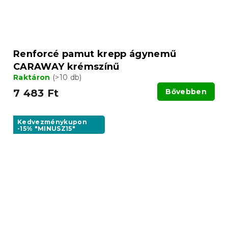
Renforcé pamut krepp ágynemű
CARAWAY krémszínű
Raktáron
(>10 db)
7 483 Ft
Bővebben
Kedvezménykupon
-15% "MINUSZ15"