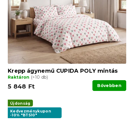
Krepp ágynemű CUPIDA POLY mintás
Raktáron
(>10 db)
5 848 Ft
Bővebben
Újdonság
Kedvezménykupon
-10% "BTS10"