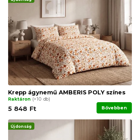
k
r
r
m
e
é
n
k
d
e
e
k
z
l
é
i
s
s
e
t
á
j
a
Krepp ágynemű AMBERIS POLY színes
Raktáron
(>10 db)
5 848 Ft
Bővebben
Újdonság