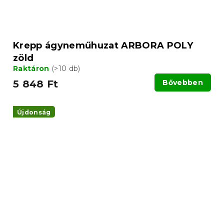
Krepp ágyneműhuzat ARBORA POLY
zöld
Raktáron
(>10 db)
5 848 Ft
Bővebben
Újdonság