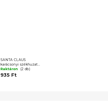
SANTA CLAUS
karácsonyi székhuzat
piros 1 db
Raktáron
(2 db)
935 Ft