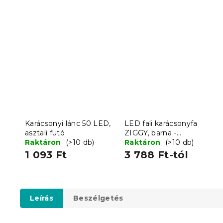
Karácsonyi lánc 50 LED,
LED fali karácsonyfa
asztali futó
ZIGGY, barna -
Raktáron
(>10 db)
különböző méretekben
Raktáron
(>10 db)
1 093 Ft
3 788 Ft-tól
Leírás
Beszélgetés