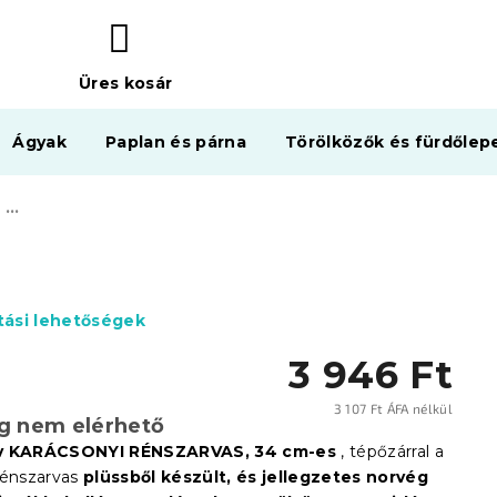
Üres kosár
KOSÁR
Ágyak
Paplan és párna
Törölközők és fürdőlep
Dekoratív KARÁCSONYI RÉNSZARVAS tépőzárral 34 cm
ítási lehetőségek
3 946 Ft
3 107 Ft ÁFA nélkül
eg nem elérhető
Egysé
v KARÁCSONYI RÉNSZARVAS, 34 cm-es
, tépőzárral a
rénszarvas
plüssből készült, és jellegzetes norvég