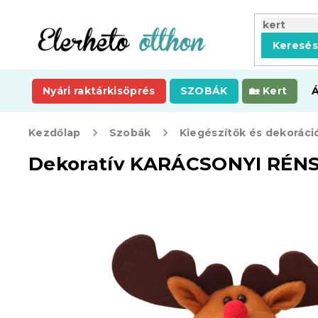
Ugrás
a
fő
Keresé
tartalomhoz
Nyári raktárkisöprés
SZOBÁK
Kert
Kezdőlap
Szobák
Kiegészítők és dekoráci
Dekoratív KARÁCSONYI RÉNS