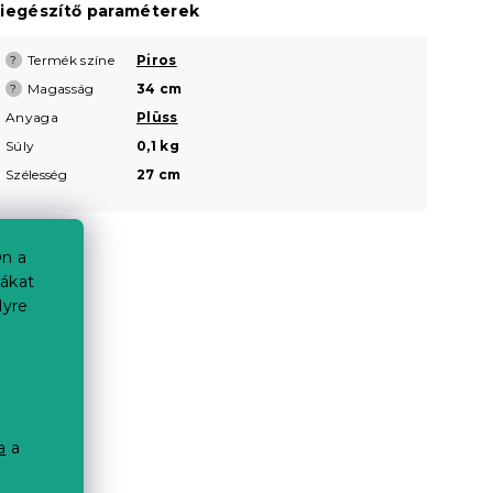
iegészítő paraméterek
Termék színe
Piros
?
Magasság
34 cm
?
Anyaga
Plüss
Súly
0,1 kg
Szélesség
27 cm
n a
iákat
lyre
a
a
a