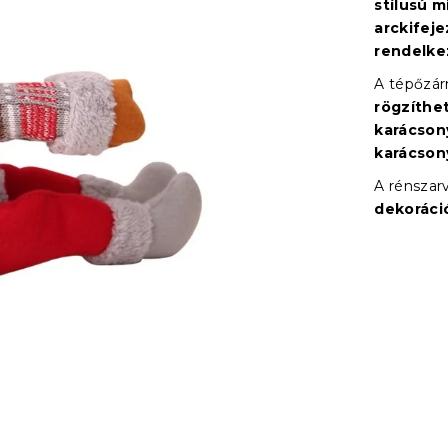
stílusú m
arckifeje
rendelke
A tépőzá
rögzíthe
karácson
karácson
A rénszar
dekoráci