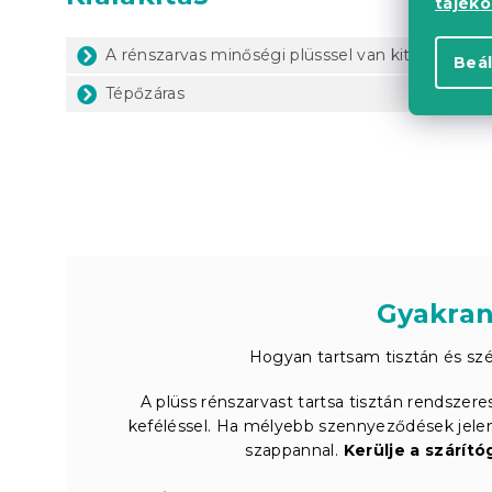
tájék
A rénszarvas minőségi plüsssel van kitömve
Beál
Tépőzáras
Gyakran
Hogyan tartsam tisztán és szé
A plüss rénszarvast tartsa tisztán rendszer
keféléssel. Ha mélyebb szennyeződések jele
szappannal.
Kerülje a szárító