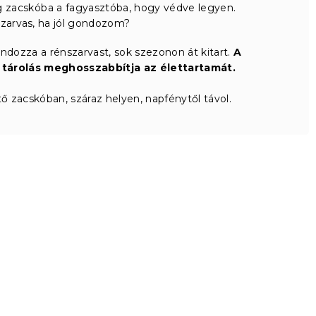
 zacskóba a fagyasztóba, hogy védve legyen.
szarvas, ha jól gondozom?
ndozza a rénszarvast, sok szezonon át kitart.
A
ő tárolás meghosszabbítja az élettartamát.
tő zacskóban, száraz helyen, napfénytől távol.