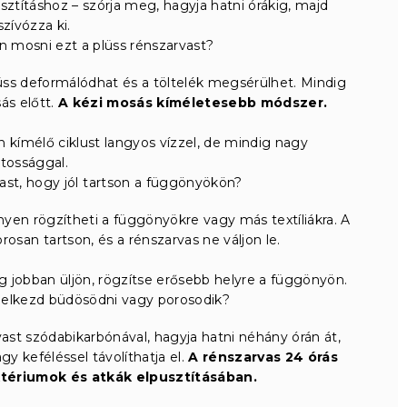
sztításhoz – szórja meg, hagyja hatni órákig, majd
szívózza ki.
mosni ezt a plüss rénszarvast?
ss deformálódhat és a töltelék megsérülhet. Mindig
ás előtt.
A kézi mosás kíméletesebb módszer.
 kímélő ciklust langyos vízzel, de mindig nagy
tossággal.
st, hogy jól tartson a függönyökön?
yen rögzítheti a függönyökre vagy más textíliákra. A
osan tartson, és a rénszarvas ne váljon le.
 jobban üljön, rögzítse erősebb helyre a függönyön.
s elkezd büdösödni vagy porosodik?
ast szódabikarbónával, hagyja hatni néhány órán át,
gy keféléssel távolíthatja el.
A rénszarvas 24 órás
ktériumok és atkák elpusztításában.