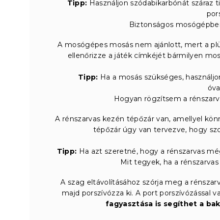
Tipp:
Használjon szódabikarbónát száraz ti
por
Biztonságos mosógépben 
A mosógépes mosás nem ajánlott, mert a plü
ellenőrizze a játék címkéjét bármilyen mos
Tipp:
Ha a mosás szükséges, használjon
óva
Hogyan rögzítsem a rénszarva
A rénszarvas kezén tépőzár van, amellyel könn
tépőzár úgy van tervezve, hogy szor
Tipp:
Ha azt szeretné, hogy a rénszarvas még
Mit tegyek, ha a rénszarva
A szag eltávolításához szórja meg a rénszarv
majd porszívózza ki. A port porszívózással va
fagyasztása is segíthet a ba