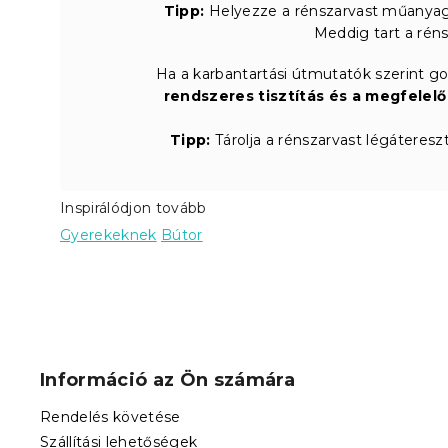
Tipp:
Helyezze a rénszarvast műanyag
Meddig tart a rén
Ha a karbantartási útmutatók szerint go
rendszeres tisztítás és a megfelel
Tipp:
Tárolja a rénszarvast légáteresz
Inspirálódjon tovább
Gyerekeknek
Bútor
L
á
b
Információ az Ön számára
l
é
Rendelés követése
c
Szállítási lehetőségek