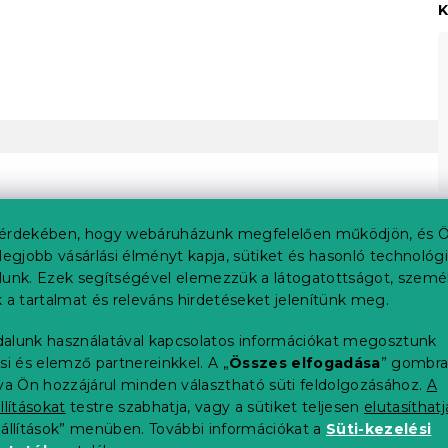
K
érdekében, hogy webáruházunk megfelelően működjön, és Ö
legjobb vásárlási élményt kapja, sütiket és hasonló technológ
lunk. Ezek segítségével elemezzük a látogatottságot, szemé
 a tartalmat és releváns hirdetéseket jelenítünk meg.
alunk használatával kapcsolatos információkat megosztunk
si és elemző partnereinkkel. A „
Összes elfogadása
” gombr
tva Ön hozzájárul minden választható süti feldolgozásához.
A
llításokat
testre szabhatja, vagy a sütiket teljesen
elutasíthatj
eállítások” menüben. További információkat a
Süti-kezelési