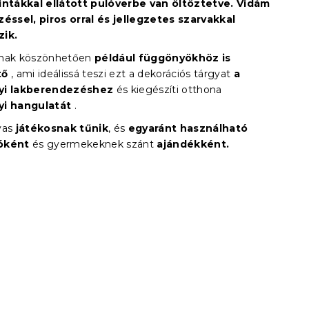
intákkal ellátott pulóverbe van öltöztetve. Vidám
zéssel, piros orral és jellegzetes szarvakkal
zik.
rnak köszönhetően
például függönyökhöz is
tő
, ami ideálissá teszi ezt a dekorációs tárgyat
a
yi lakberendezéshez
és kiegészíti otthona
yi hangulatát
.
vas
játékosnak tűnik
, és
egyaránt használható
óként
és gyermekeknek szánt
ajándékként.