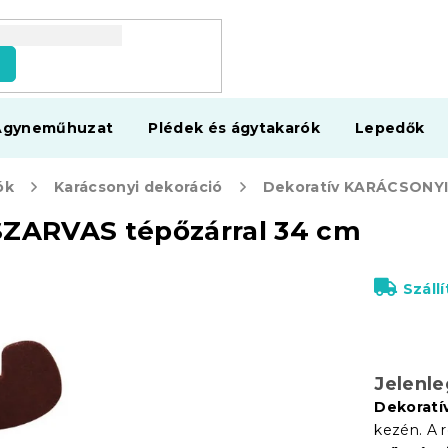
s
Ágyneműhuzat
Plédek és ágytakarók
Lepedők
ók
Karácsonyi dekoráció
ZARVAS tépőzárral 34 cm
Száll
Jelenl
Dekoratí
kezén. A 