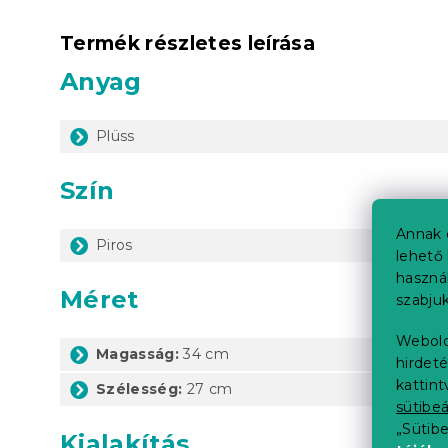
Termék részletes leírása
Anyag
Plüss
Szín
Annak 
Piros
lehető 
haszná
Méret
szabjuk
Webold
Magasság:
34 cm
hirdeté
kattin
Szélesség:
27 cm
sütibeá
„Sütib
Kialakítás