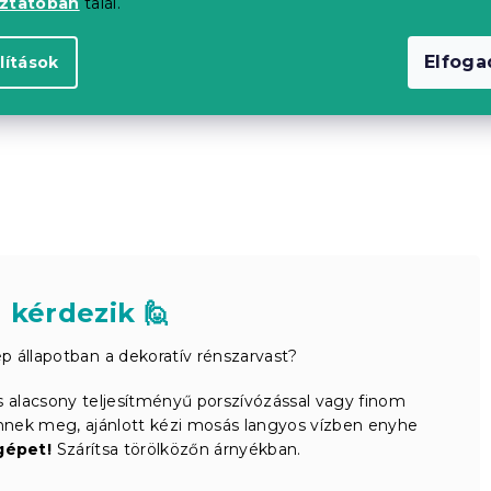
oztatóban
talál.
Elfog
lítások
 kérdezik 🙋
p állapotban a dekoratív rénszarvast?
es alacsony teljesítményű porszívózással vagy finom
nnek meg, ajánlott kézi mosás langyos vízben enyhe
gépet!
Szárítsa törölközőn árnyékban.