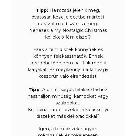
Tipp:
Ha rozsda jelenik meg,
óvatosan kezelje ecetbe mártott
ruhával, majd szárítsa meg.
Nehézek a My Nostalgic Christmas
kollekció fém díszei?
Ezek a fém díszek könnyűek és
könnyen felakaszthatók. Ennek
köszönhetően nem hajlítják meg a
faágakat. Ez megkönnyíti a fán vagy
koszorún való elrendezést.
Tipp:
A biztonságos felakasztáshoz
használjon minőségi kampókat vagy
szalagokat.
Kombinálhatom ezeket a karácsonyi
díszeket más dekorációkkal?
Igen, a fém díszek nagyon
sokoldalúak és tökéletesen