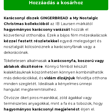
Hozzáadás a kosárhoz
Karácsonyi díszek GINGERBREAD a My Nostalgic
Christmas kollekcióból
az IB Laursen márkától
hagyományos karácsony varázsát
hozzák el
közvetlenül otthonába. Ezek a bájos fém mézeskalácsok
kézzel festett részletekkel
egyedi melegséget és
nosztalgiát kölcsönöznek a karácsonyfának vagy a
dekorációnak.
Tökéletesen alkalmasak
a karácsonyfa, koszorú vagy
ablakok díszítésére
. Könnyű fémből készült
kialakításuknak köszönhetően könnyen kombinálhatók
más dekorációkkal, és
vidám dizájnjuk
felvidítja otthona
minden szegletét. Ideálisak a kényelmes ünnepi
hangulat megteremtéséhez.
Ötvözze őket piros masnikkal, zöld ágakkal vagy
természetes anyagokkal, mint a fa és a tobozok, hogy
hagyományos karácsonyi megjelenést
érjen el.