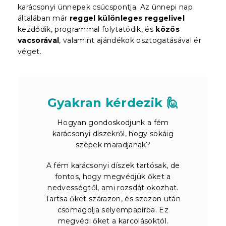
karácsonyi ünnepek csúcspontja. Az ünnepi nap
általában már
reggel különleges reggelivel
kezdődik, programmal folytatódik, és
közös
vacsorával
, valamint ajándékok osztogatásával ér
véget.
Gyakran kérdezik 🙋
Hogyan gondoskodjunk a fém
karácsonyi díszekről, hogy sokáig
szépek maradjanak?
A fém karácsonyi díszek tartósak, de
fontos, hogy megvédjük őket a
nedvességtől, ami rozsdát okozhat.
Tartsa őket szárazon, és szezon után
csomagolja selyempapírba. Ez
megvédi őket a karcolásoktól.