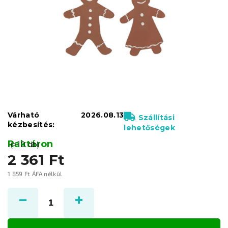
Várható
2026.08.13
Szállítási
kézbesítés:
lehetőségek
Raktáron
(>10 db)
2 361 Ft
1 859 Ft ÁFA nélkül
Egységár: