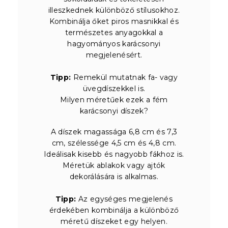
illeszkednek különböző stílusokhoz.
Kombinálja őket piros masnikkal és
természetes anyagokkal a
hagyományos karácsonyi
megjelenésért.
Tipp:
Remekül mutatnak fa- vagy
üvegdíszekkel is.
Milyen méretűek ezek a fém
karácsonyi díszek?
A díszek magassága 6,8 cm és 7,3
cm, szélessége 4,5 cm és 4,8 cm.
Ideálisak kisebb és nagyobb fákhoz is.
Méretük ablakok vagy ajtók
dekorálására is alkalmas.
Tipp:
Az egységes megjelenés
érdekében kombinálja a különböző
méretű díszeket egy helyen.