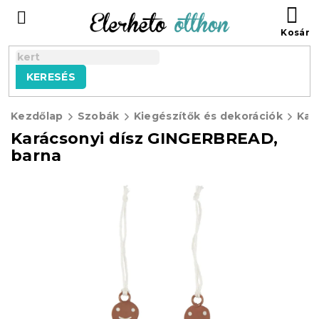
Ugrás
KO
a
fő
tartalomhoz
KERESÉS
Kezdőlap
Szobák
Kiegészítők és dekorációk
Kar
Karácsonyi dísz GINGERBREAD,
barna