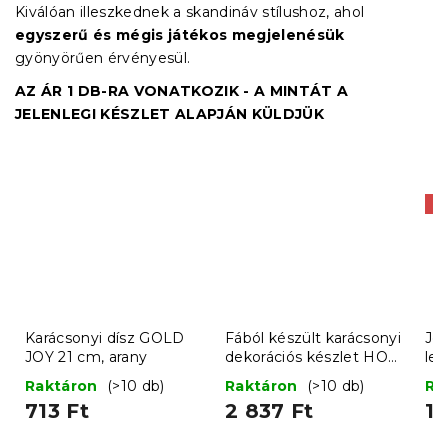
Kiválóan illeszkednek a skandináv stílushoz, ahol
egyszerű és mégis játékos megjelenésük
gyönyörűen érvényesül.
AZ ÁR 1 DB-RA VONATKOZIK - A MINTÁT A
JELENLEGI KÉSZLET ALAPJÁN KÜLDJÜK
Ak
Karácsonyi dísz GOLD
Fából készült karácsonyi
Jer
JOY 21 cm, arany
dekorációs készlet HOT
le
DRINKS, 12 db
Raktáron
(>10 db)
Raktáron
(>10 db)
Ra
713 Ft
2 837 Ft
1 