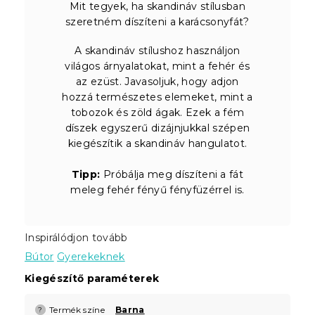
Mit tegyek, ha skandináv stílusban
szeretném díszíteni a karácsonyfát?
A skandináv stílushoz használjon
világos árnyalatokat, mint a fehér és
az ezüst. Javasoljuk, hogy adjon
hozzá természetes elemeket, mint a
tobozok és zöld ágak. Ezek a fém
díszek egyszerű dizájnjukkal szépen
kiegészítik a skandináv hangulatot.
Tipp:
Próbálja meg díszíteni a fát
meleg fehér fényű fényfüzérrel is.
Inspirálódjon tovább
Bútor
Gyerekeknek
Kiegészítő paraméterek
Termék színe
Barna
?