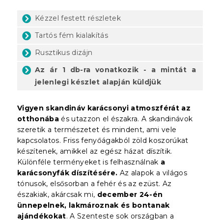
Kézzel festett részletek
Tartós fém kialakítás
Rusztikus dizájn
Az ár 1 db-ra vonatkozik - a mintát a
jelenlegi készlet alapján küldjük
Vigyen skandináv karácsonyi atmoszférát az
otthonába
és utazzon el északra. A skandinávok
szeretik a természetet és mindent, ami vele
kapcsolatos. Friss fenyőágakból zöld koszorúkat
készítenek, amikkel az egész házat díszítik.
Különféle terményeket is felhasználnak
a
karácsonyfák díszítésére.
Az alapok a világos
tónusok, elsősorban a fehér és az ezüst. Az
északiak, akárcsak mi,
december 24-én
ünnepelnek, lakmároznak és bontanak
ajándékokat
. A Szenteste sok országban a