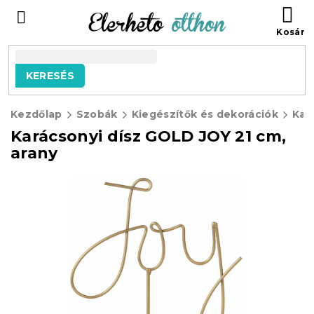
Ugrás
KO
a
fő
tartalomhoz
KERESÉS
Kezdőlap
Szobák
Kiegészítők és dekorációk
Kar
Karácsonyi dísz GOLD JOY 21 cm,
arany