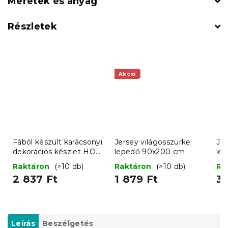
Méretek és anyag
Részletek
Akció
Fából készült karácsonyi
Jersey világosszürke
Jer
dekorációs készlet HOT
lepedő 90x200 cm
le
DRINKS, 12 db
Raktáron
(>10 db)
Raktáron
(>10 db)
Ra
2 837 Ft
1 879 Ft
3 
Leírás
Beszélgetés