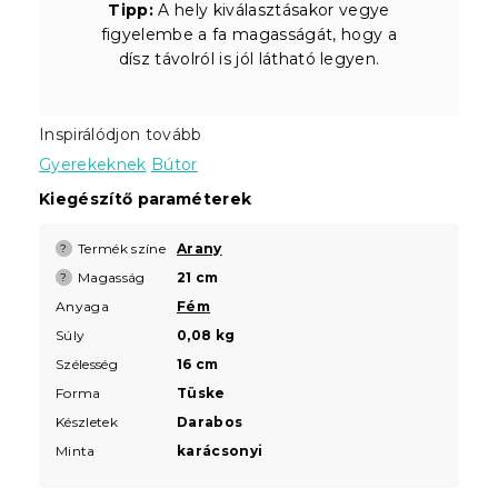
Tipp:
A hely kiválasztásakor vegye
figyelembe a fa magasságát, hogy a
dísz távolról is jól látható legyen.
Inspirálódjon tovább
Gyerekeknek
Bútor
Kiegészítő paraméterek
Termék színe
Arany
?
Magasság
21 cm
?
Anyaga
Fém
Súly
0,08 kg
Szélesség
16 cm
Forma
Tüske
Készletek
Darabos
Minta
karácsonyi