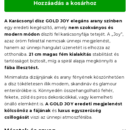
Hozzáadás a kosárhoz
A Karácsonyi dísz GOLD JOY elegáns arany színben
egy eredeti kiegészítő, amely
nem szokványos és
modern módon
díszíti fel karácsonyfája tetejét. A „Joy”,
azaz öröm felirattal nemcsak ünnepi megjelenést,
hanem az ünnepi hangulat üzenetét is elhozza az
otthonába.
21 cm magas fém kialakítás
stabilitást és
tartósságot biztosít, míg a spirál alapja megkönnyíti a
fába illesztést.
Minimalista dizájnjának és arany fényének köszönhetően
a dísz tökéletesen illik modern, skandináv és glamour
enteriőrökbe is. Könnyedén összehangolható fehér,
fekete, zöld és piros dekorációkkal, vagy kiemelheti
önálló elemként is.
A GOLD JOY eredeti megjelenést
kölcsönöz a fájának
és
luxus egyszerűség
csillogását
viszi az ünnepi atmoszférába.