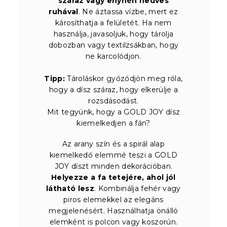
száraz vagy enyhén nedves
ruhával
. Ne áztassa vízbe, mert ez
károsíthatja a felületét. Ha nem
használja, javasoljuk, hogy tárolja
dobozban vagy textilzsákban, hogy
ne karcolódjon.
Tipp:
Tároláskor győződjön meg róla,
hogy a dísz száraz, hogy elkerülje a
rozsdásodást.
Mit tegyünk, hogy a GOLD JOY dísz
kiemelkedjen a fán?
Az arany szín és a spirál alap
kiemelkedő elemmé teszi a GOLD
JOY díszt minden dekorációban.
Helyezze a fa tetejére, ahol jól
látható lesz
. Kombinálja fehér vagy
piros elemekkel az elegáns
megjelenésért. Használhatja önálló
elemként is polcon vagy koszorún.