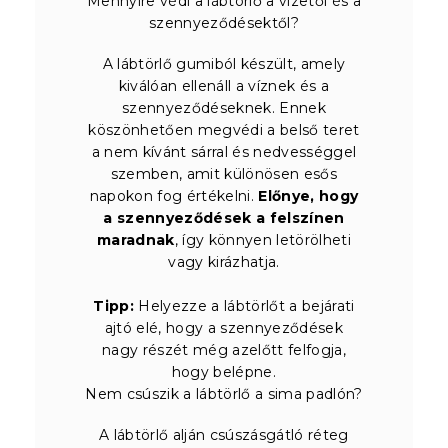
Mennyire védi a lábtörlő a vizetől és a
szennyeződésektől?
A lábtörlő gumiból készült, amely
kiválóan ellenáll a víznek és a
szennyeződéseknek. Ennek
köszönhetően megvédi a belső teret
a nem kívánt sárral és nedvességgel
szemben, amit különösen esős
napokon fog értékelni.
Előnye, hogy
a szennyeződések a felszínen
maradnak
, így könnyen letörölheti
vagy kirázhatja.
Tipp:
Helyezze a lábtörlőt a bejárati
ajtó elé, hogy a szennyeződések
nagy részét még azelőtt felfogja,
hogy belépne.
Nem csúszik a lábtörlő a sima padlón?
A lábtörlő alján csúszásgátló réteg