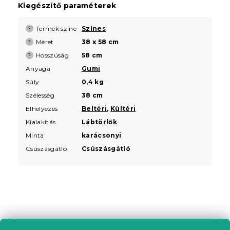
Kiegészítő paraméterek
Termék színe
Színes
?
Méret
38 x 58 cm
?
Hosszúság
58 cm
?
Anyaga
Gumi
Súly
0,4 kg
Szélesség
38 cm
Elhelyezés
Beltéri
,
Kültéri
Kialakítás
Lábtörlők
Minta
karácsonyi
Csúszásgátló
Csúszásgátló
L
á