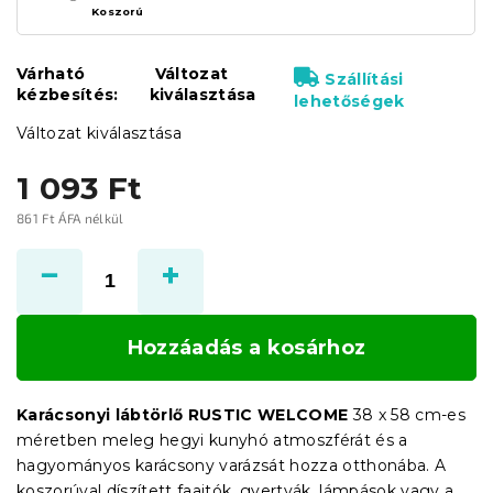
Koszorú
Várható
Változat
Szállítási
kézbesítés:
kiválasztása
lehetőségek
Változat kiválasztása
1 093 Ft
861 Ft ÁFA nélkül
Egységár:
Hozzáadás a kosárhoz
Karácsonyi lábtörlő RUSTIC WELCOME
38 x 58 cm-es
méretben meleg hegyi kunyhó atmoszférát és a
hagyományos karácsony varázsát hozza otthonába. A
koszorúval díszített faajtók, gyertyák, lámpások vagy a