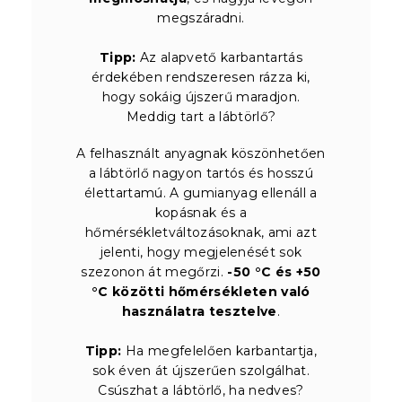
megszáradni.
Tipp:
Az alapvető karbantartás
érdekében rendszeresen rázza ki,
hogy sokáig újszerű maradjon.
Meddig tart a lábtörlő?
A felhasznált anyagnak köszönhetően
a lábtörlő nagyon tartós és hosszú
élettartamú. A gumianyag ellenáll a
kopásnak és a
hőmérsékletváltozásoknak, ami azt
jelenti, hogy megjelenését sok
szezonon át megőrzi.
-50 °C és +50
°C közötti hőmérsékleten való
használatra tesztelve
.
Tipp:
Ha megfelelően karbantartja,
sok éven át újszerűen szolgálhat.
Csúszhat a lábtörlő, ha nedves?