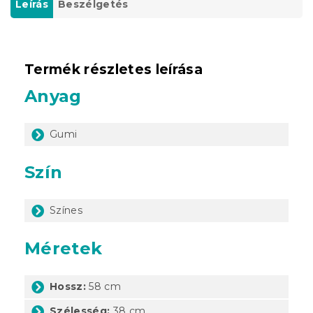
Leírás
Beszélgetés
Termék részletes leírása
Anyag
Gumi
Szín
Színes
Méretek
Hossz:
58 cm
Szélesség:
38 cm