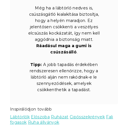
Még ha a lábtörlő nedves is,
csúszásgátló kialakítása biztosítja,
hogy a helyén maradjon. Ez
jelentősen csökkenti a veszélyes
elcsúszás kockázatát, így nem kell
aggódnia a biztonság miatt.
Ráadásul maga a gumi is
csúszásálló
.
Tipp:
A jobb tapadás érdekében
rendszeresen ellenőrizze, hogy a
lábtörlő alján nem rakódnak-e le
szennyeződések, amelyek
csökkenthetik a tapadást.
Inspirálódjon tovább
Lábtörlők
Előszoba
Ruházat
Cipősszekrények
Fali
fogasok
Ruha állványok