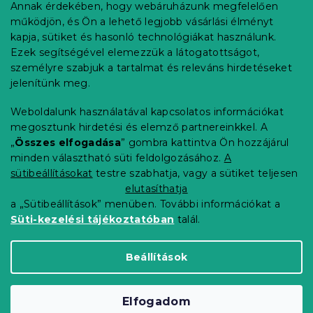
b
Annak érdekében, hogy webáruházunk megfelelően
Információ az Ön számára
l
működjön, és Ön a lehető legjobb vásárlási élményt
é
Rendelés követése
kapja, sütiket és hasonló technológiákat használunk.
c
Ezek segítségével elemezzük a látogatottságot,
Szállítási lehetőségek
személyre szabjuk a tartalmat és releváns hirdetéseket
Fizetési lehetőségek
jelenítünk meg.
Reklamáció és áruvisszaküldés
Elérhetőség
Weboldalunk használatával kapcsolatos információkat
Általános szerződési feltételek
megosztunk hirdetési és elemző partnereinkkel. A
Adatvédelmi nyilatkozat
„
Összes elfogadása
” gombra kattintva Ön hozzájárul
minden választható süti feldolgozásához.
A
Blog
sütibeállításokat
testre szabhatja, vagy a sütiket teljesen
Partnereinknek
elutasíthatja
a „Sütibeállítások” menüben. További információkat a
Süti-kezelési tájékoztatóban
talál.
Shoptet Premium készítette
Beállítások
Copyright 2026
Elerheto otthon
. Minden jog
Elfogadom
fenntartva.
Süti beállítások szerkesztése