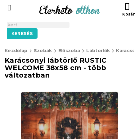
Ugrás
KO
a
fő
tartalomhoz
KERESÉS
Kezdőlap
Szobák
Előszoba
Lábtörlők
Karácsonyi lábtörlő RUSTIC
WELCOME 38x58 cm - több
változatban