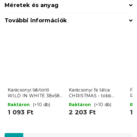
Méretek és anyag
További információk
Karácsonyi lábtörlő
Karácsonyi fa tálca
Fér
WILD IN WHITE 38x58
CHRISTMAS - több
RE
cm - több változatban
változat
pir
Raktáron
(>10 db)
Raktáron
(>10 db)
Ra
mé
1 093 Ft
2 203 Ft
1 