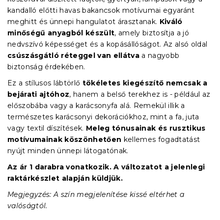
kandalló előtti havas bakancsok motívumai egyaránt
meghitt és ünnepi hangulatot árasztanak.
Kiváló
minőségű anyagból készült
, amely biztosítja a jó
nedvszívó képességet és a kopásállóságot. Az alsó oldal
csúszásgátló réteggel van ellátva
a nagyobb
biztonság érdekében.
Ez a stílusos lábtörlő
tökéletes kiegészítő nemcsak a
bejárati ajtóhoz
, hanem a belső terekhez is - például az
előszobába vagy a karácsonyfa alá. Remekül illik a
természetes karácsonyi dekorációkhoz, mint a fa, juta
vagy textil díszítések.
Meleg tónusainak és rusztikus
motívumainak köszönhetően
kellemes fogadtatást
nyújt minden ünnepi látogatónak.
Az ár 1 darabra vonatkozik. A változatot a jelenlegi
raktárkészlet alapján küldjük.
Megjegyzés: A szín megjelenítése kissé eltérhet a
valóságtól.