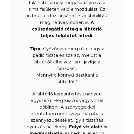
található, amely megakadályozza a
sima felületen való elmozdulást. Ez
biztosítja a biztonságot és a stabilitást
még nedves időben is.
A
csúszásgátló réteg a lábtörlő
teljes felületét lefedi
.
Tipp:
Győződjön meg róla, hogy a
padló tiszta és száraz, mielőtt a
lábtörlőt elhelyezi, ami javítja a
tapadást.
Mennyire könnyű tisztítani a
lábtörlőt?
A lábtörlő karbantartása nagyon
egyszerű. Elég kirázni vagy vízzel
leöblíteni. A szőnyegekkel
ellentétben nem szívja magába a
szennyeződéseket, így a tisztítás
gyors és hatékony.
Folyó víz alatt is
megmoshatja
, és hagyja levegőn