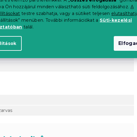
tva Ön hozzájárul minden választható süti feldolgozásához.
A
llításokat
testre szabhatja, vagy a sütiket teljesen
elutasíthatj
eállítások” menüben. További információkat a
Süti-kezelési
oztatóban
talál.
Elfog
lítások
zarvas