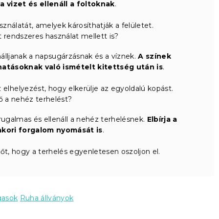
 vizet és ellenáll a foltoknak
.
ználatát, amelyek károsíthatják a felületet.
it rendszeres használat mellett is?
álljanak a napsugárzásnak és a víznek.
A színek
atásoknak való ismételt kitettség után is
.
 elhelyezést, hogy elkerülje az egyoldalú kopást.
rlő a nehéz terhelést?
ugalmas és ellenáll a nehéz terhelésnek.
Elbírja a
akori forgalom nyomását is
.
őt, hogy a terhelés egyenletesen oszoljon el.
ogasok
Ruha állványok