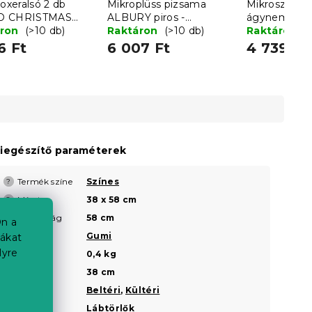
boxeralsó 2 db
Mikroplüss pizsama
Mikroszálas
O CHRISTMAS
ALBURY piros -
ágyneműhu
szürke - különböző
áron
(>10 db)
különböző méretekben
Raktáron
(>10 db)
CHRISTMAS 
Raktáron
(
ekben
6 Ft
6 007 Ft
4 739 Ft
iegészítő paraméterek
Termék színe
Színes
?
Méret
38 x 58 cm
?
Hosszúság
58 cm
?
n a
Anyaga
Gumi
iákat
lyre
Súly
0,4 kg
Szélesség
38 cm
Elhelyezés
Beltéri
,
Kültéri
Kialakítás
Lábtörlők
a