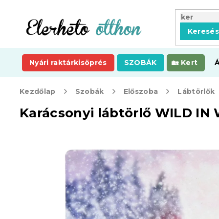
Ugrás
a
fő
Keresé
tartalomhoz
Nyári raktárkisöprés
SZOBÁK
Kert
Kezdőlap
Szobák
Előszoba
Lábtörlők
Karácsonyi lábtörlő WILD IN