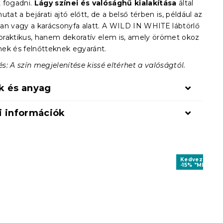
 fogadni.
Lágy színei és valósághű kialakítása
által
utat a bejárati ajtó előtt, de a belső térben is, például az
an vagy a karácsonyfa alatt. A WILD IN WHITE lábtörlő
raktikus, hanem dekoratív elem is, amely örömet okoz
ek és felnőtteknek egyaránt.
: A szín megjelenítése kissé eltérhet a valóságtól.
k és anyag
i információk
Kedvezményk
-15% "MINUSZ1