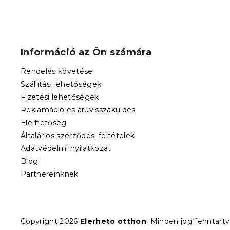
L
á
b
Információ az Ön számára
l
é
Rendelés követése
c
Szállítási lehetőségek
Fizetési lehetőségek
Reklamáció és áruvisszaküldés
Elérhetőség
Általános szerződési feltételek
Adatvédelmi nyilatkozat
Blog
Partnereinknek
Copyright 2026
Elerheto otthon
. Minden jog fenntart