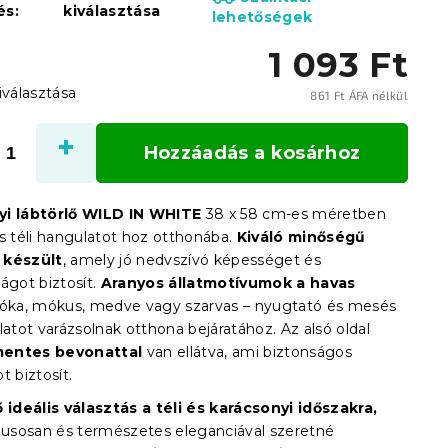
és:
kiválasztása
lehetőségek
1 093 Ft
iválasztása
861 Ft ÁFA nélkül
Egysé
Hozzáadás a kosárhoz
yi lábtörlő WILD IN WHITE
38 x 58 cm-es méretben
os téli hangulatot hoz otthonába.
Kiváló minőségű
 készült
, amely jó nedvszívó képességet és
ágot biztosít.
Aranyos állatmotívumok a havas
róka, mókus, medve vagy szarvas – nyugtató és mesés
latot varázsolnak otthona bejáratához. Az alsó oldal
entes bevonattal
van ellátva, ami biztonságos
t biztosít.
ő ideális választás a téli és karácsonyi időszakra,
ílusosan és természetes eleganciával szeretné