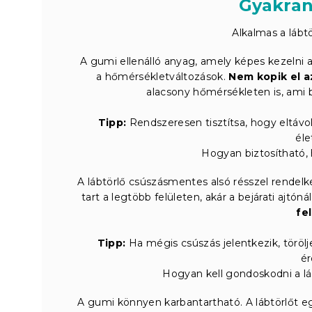
Gyakran
Alkalmas a lábtö
A gumi ellenálló anyag, amely képes kezelni 
a hőmérsékletváltozások.
Nem kopik el a
alacsony hőmérsékleten is, ami bi
Tipp:
Rendszeresen tisztítsa, hogy eltáv
éle
Hogyan biztosítható, 
A lábtörlő csúszásmentes alsó résszel rendelkez
tart a legtöbb felületen, akár a bejárati ajtón
fe
Tipp:
Ha mégis csúszás jelentkezik, törölje
é
Hogyan kell gondoskodni a láb
A gumi könnyen karbantartható. A lábtörlőt eg