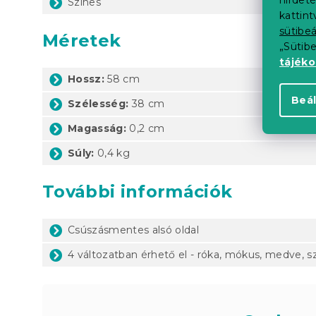
Színes
kattin
sütibeá
Méretek
„Sütib
tájék
Hossz:
58 cm
Beál
Szélesség:
38 cm
Magasság:
0,2 cm
Súly:
0,4 kg
További információk
Csúszásmentes alsó oldal
4 változatban érhető el - róka, mókus, medve, s