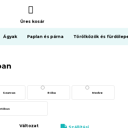
Üres kosár
KOSÁR
Ágyak
Paplan és párna
Törölközők és fürdőlep
ban
Szarvas
Róka
Medve
Mókus
Változat
Szállítási