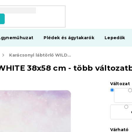
s
Ágyneműhuzat
Plédek és ágytakarók
Lepedők
Karácsonyi lábtörlő WILD IN WHITE 38x58 cm - több változatban
 WHITE 38x58 cm - több változat
Változat
Várható