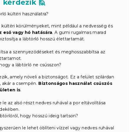
 kérdezik 🙋
rlő kültéri használatra?
a kültéri körülményeket, mint például a nedvesség és
z eső vagy hó hatására
. A gumi rugalmas marad
ztosítja a lábtörlő hosszú élettartamát.
olítsa a szennyeződéseket és meghosszabbítsa az
ttartamot.
hogy a lábtörlő ne csússzon?
ik, amely növeli a biztonságot. Ez a felület szilárdan
ál, akár a csempén.
Biztonságos használat csúszós
lületen is
.
 le az alsó részt nedves ruhával a por eltávolítása
rdekében.
törlőről, hogy hosszú ideig tartson?
yszerűen le lehet öblíteni vízzel vagy nedves ruhával