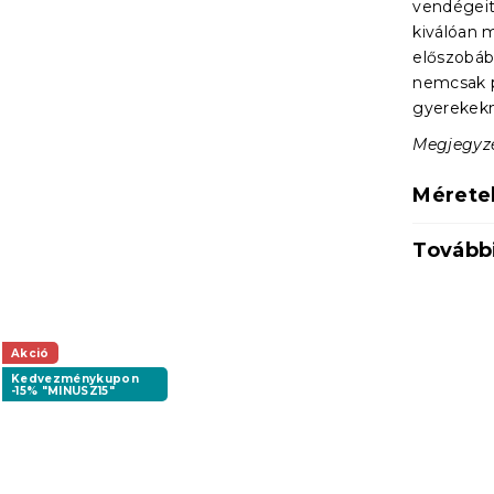
vendégeit
kiválóan m
előszobáb
nemcsak p
gyerekekn
Megjegyzés
Mérete
Tovább
Akció
Kedvezménykupon
-15% "MINUSZ15"