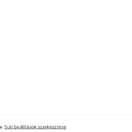
va.
Süti beállítások szerkesztése