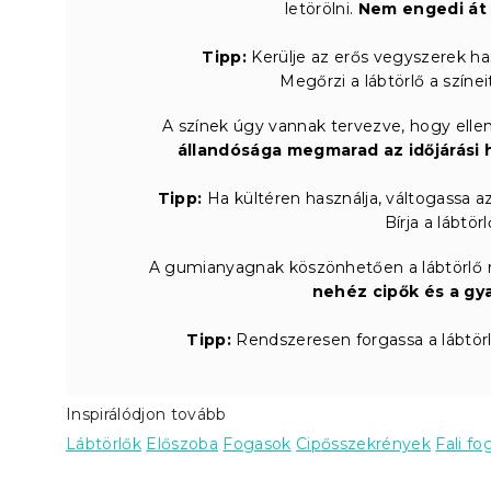
letörölni.
Nem engedi át a
Tipp:
Kerülje az erős vegyszerek has
Megőrzi a lábtörlő a színe
A színek úgy vannak tervezve, hogy ellen
állandósága megmarad az időjárási h
Tipp:
Ha kültéren használja, váltogassa az
Bírja a lábtö
A gumianyagnak köszönhetően a lábtörlő r
nehéz cipők és a gy
Tipp:
Rendszeresen forgassa a lábtörl
Inspirálódjon tovább
Lábtörlők
Előszoba
Fogasok
Cipősszekrények
Fali f