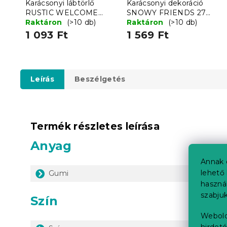
Karácsonyi lábtörlő
Karácsonyi dekoráció
RUSTIC WELCOME
SNOWY FRIENDS 27
38x58 cm - több
Raktáron
(>10 db)
cm - több változatban
Raktáron
(>10 db)
változatban
1 093 Ft
1 569 Ft
Leírás
Beszélgetés
Termék részletes leírása
Anyag
Annak 
lehető 
Gumi
haszná
szabjuk
Szín
Webold
hirdeté