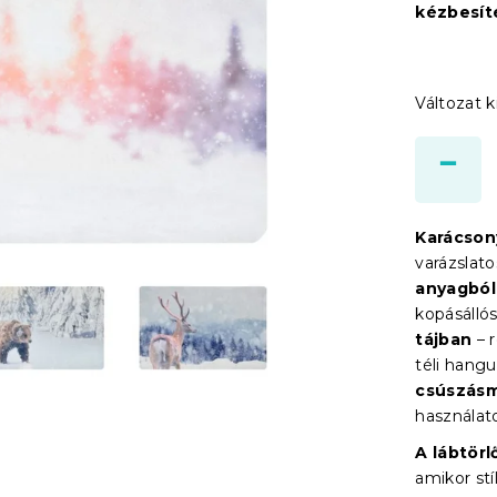
kézbesít
Változat k
Karácson
varázslat
anyagból
kopásállós
tájban
– 
téli hangu
csúszásm
használato
A lábtörl
amikor st