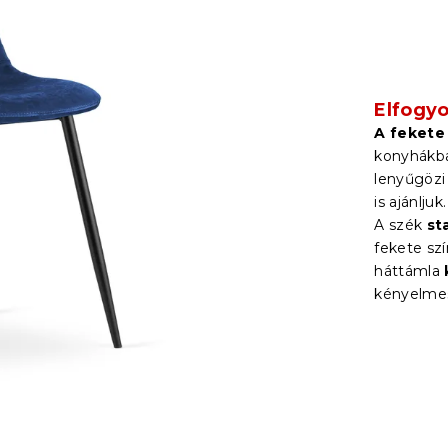
Elfogyo
A fekete
konyhákb
lenyűgözi
is ajánljuk.
A szék
st
fekete sz
háttámla
kényelmes 