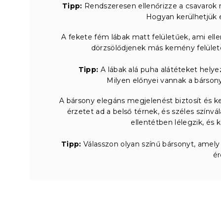
Tipp:
Rendszeresen ellenőrizze a csavarok m
Hogyan kerülhetjük e
A fekete fém lábak matt felületűek, ami ellen
dörzsölődjenek más kemény felülete
Tipp:
A lábak alá puha alátéteket helyez
Milyen előnyei vannak a bárs
A bársony elegáns megjelenést biztosít és k
érzetet ad a belső térnek, és széles színvá
ellentétben lélegzik, és
Tipp:
Válasszon olyan színű bársonyt, amely
é
L