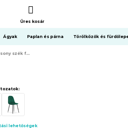
Üres kosár
KOSÁR
Ágyak
Paplan és párna
Törölközők és fürdőlep
ASTI kék bársony szék fekete lábakkal
ltozatok:
ítási lehetőségek