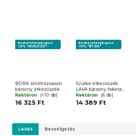
Kedvezménykupon
Kedvezménykupon
-10% "MINUSZ10"
-10% "BTS10"
BORA sötétrózsaszín
Szürke étkezőszék
bársony étkezőszék
LAVA bársony fekete
Raktáron
(>10 db)
lábakkal
Raktáron
(6 db)
16 325 Ft
14 389 Ft
Leírás
Beszélgetés