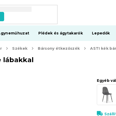
s
Ágyneműhuzat
Plédek és ágytakarók
Lepedők
r
Székek
Bársony étkezőszék
 lábakkal
Egyéb vá
Száll