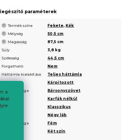
iegészítő paraméterek
Termék színe
Fekete
,
Kék
?
Mélység
50,5 cm
?
Magasság
87,5 cm
?
Súly
3,8 kg
Szélesség
44,5 cm
Forgatható
Nem
Háttámla kialakítása
Teljes háttámla
Huzat
Kárpitozott
Huzat anyaga
Bársonyszövet
n a
iákat
Karfák
Karfák nélkül
lyre
Kialakítás
Klasszikus
Láb típusa
Négy láb
Lábak anyaga
Fém
Minta
Két szín
a