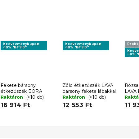
Kedvezménykupon
Kedvezménykupon
Próbál
-10% "BTS10"
-10% "BTS10"
Kedv
-10% "
Fekete bársony
Zöld étkezőszék LAVA
Rózsa
étkezőszék BORA
bársony fekete lábakkal
LAVA 
Raktáron
(>10 db)
Raktáron
(>10 db)
Rakt
16 914 Ft
12 553 Ft
11 9