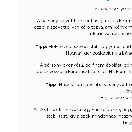
Valóban kényelme
A bársonyszövet híres puhaságáról és kellem
ezzel a szövettel van kárpitozva, ami kényelme
ideális választás h
Tipp:
Helyezze a széket stabil, egyenes padl
Hogyan gondoskodjunk a bárson
A bársony gyönyörű, de finom ápolást igén
porszívózza ki kárpittisztító fejjel. Ha kiömli
Tipp:
Használjon speciális bársonyvédő 
fol
Bírja a szék a
Az ASTI szék fémváza úgy van tervezve, hogy ak
stabilitást, így a szék mindennapi hasz
hel