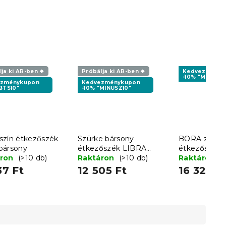
ja ki AR-ben ❖
Próbálja ki AR-ben ❖
Kedvezményk
-10% "MINUSZ1
ezménykupon
Kedvezménykupon
BTS10"
-10% "MINUSZ10"
szín étkezőszék
Szürke bársony
BORA zöld b
bársony
étkezőszék LIBRA
étkezőszék
áron
(>10 db)
fekete lábakkal
Raktáron
(>10 db)
Raktáron
(
37 Ft
12 505 Ft
16 325 F