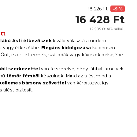
18 226 Ft
–9 %
16 428 Ft
12 935 Ft ÁFA nélkül
tt
Egysé
 lábú Asti étkezőszék
kiváló választás modern
a vagy étkezőkbe.
Elegáns kidolgozása
különösen
 Önt, ezért éttermek, szállodák vagy kávézók belsejébe
abil szerkezettel
van felszerelve, négy lábbal, amelyek
ínű
tömör fémből
készülnek. Mind az ülés, mind a
kellemes bársony szövettel
van kárpitozva, így
ülést biztosít.