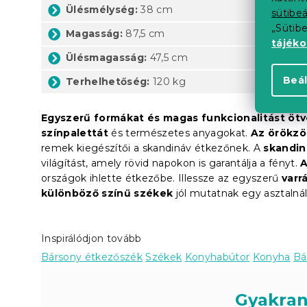
Ülésmélység:
38 cm
sütibeá
„Sütib
Magasság:
87,5 cm
tájék
Ülésmagasság:
47,5 cm
Beál
Terhelhetőség:
120 kg
Egyszerű formákat és magas funkcionalitást ötvö
színpalettát
és természetes anyagokat.
Az örökzöl
remek kiegészítői a skandináv étkezőnek. A
skandin
világítást, amely rövid napokon is garantálja a fényt.
A
országok ihlette étkezőbe. Illessze az egyszerű
varr
különböző színű székek
jól mutatnak egy asztalnál.
Inspirálódjon tovább
Bársony étkezőszék
Székek
Konyhabútor
Konyha
Bá
Gyakran