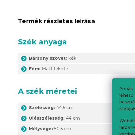
Termék részletes leírása
Szék anyaga
Bársony szövet:
kék
Fém:
Matt fekete
Annak 
A szék méretei
lehető 
haszná
Szélesség:
44,5 cm
szabjuk
Ülésszélesség:
44 cm
Webold
hirdeté
Mélysége:
50,5 cm
kattin