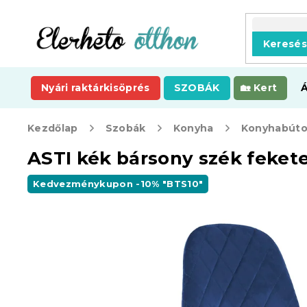
Ugrás
a
fő
Keresé
tartalomhoz
Nyári raktárkisöprés
SZOBÁK
Kert
Kezdőlap
Szobák
Konyha
Konyhabúto
ASTI kék bársony szék fekete
Kedvezménykupon -10% "BTS10"