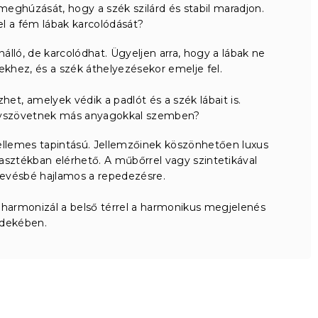
eghúzását, hogy a szék szilárd és stabil maradjon.
l a fém lábak karcolódását?
álló, de karcolódhat. Ügyeljen arra, hogy a lábak ne
khez, és a szék áthelyezésekor emelje fel.
het, amelyek védik a padlót és a szék lábait is.
onyszövetnek más anyagokkal szemben?
ellemes tapintású. Jellemzőinek köszönhetően luxus
lasztékban elérhető. A műbőrrel vagy szintetikával
 kevésbé hajlamos a repedezésre.
 harmonizál a belső térrel a harmonikus megjelenés
rdekében.