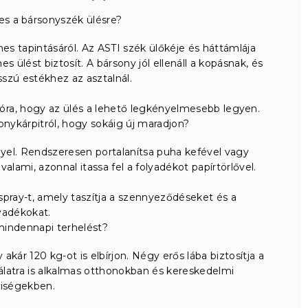
s a bársonyszék ülésre?
es tapintásáról. Az ASTI szék ülőkéje és háttámlája
s ülést biztosít. A bársony jól ellenáll a kopásnak, és
osszú estékhez az asztalnál.
óra, hogy az ülés a lehető legkényelmesebb legyen.
ykárpitról, hogy sokáig új maradjon?
yel. Rendszeresen portalanítsa puha kefével vagy
k valami, azonnal itassa fel a folyadékot papírtörlővel.
spray-t, amely taszítja a szennyeződéseket és a
yadékokat.
 mindennapi terhelést?
ár 120 kg-ot is elbírjon. Négy erős lába biztosítja a
nálatra is alkalmas otthonokban és kereskedelmi
yiségekben.