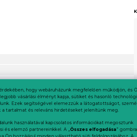
K
érdekében, hogy webáruházunk megfelelően működjön, és Ö
legjobb vásárlási élményt kapja, sütiket és hasonló technológ
lunk. Ezek segítségével elemezzük a látogatottságot, szemé
 a tartalmat és releváns hirdetéseket jelenítünk meg.
alunk használatával kapcsolatos információkat megosztunk
si és elemző partnereinkkel. A „
Összes elfogadása
” gombr
tva Ön hozzájárul minden választható süti feldolgozásához.
A