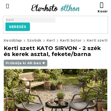
Ugrás
KO
a
fő
tartalomhoz
KERESÉS
Kezdőlap
Szobák
Kert
Kerti bútor
Kerti szett KATO SIRVON - 2 szék
és kerek asztal, fekete/barna
Próbálja ki AR-ben ❖