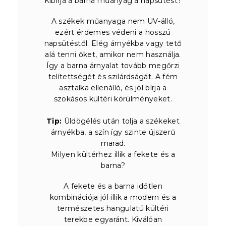
Kibírja a barna műanyag a napsütést?
A székek műanyaga nem UV-álló,
ezért érdemes védeni a hosszú
napsütéstől. Elég árnyékba vagy tető
alá tenni őket, amikor nem használja.
Így a barna árnyalat tovább megőrzi
telítettségét és szilárdságát. A fém
asztalka ellenálló, és jól bírja a
szokásos kültéri körülményeket.
Tip:
Üldögélés után tolja a székeket
árnyékba, a szín így szinte újszerű
marad.
Milyen kültérhez illik a fekete és a
barna?
A fekete és a barna időtlen
kombinációja jól illik a modern és a
természetes hangulatú kültéri
terekbe egyaránt. Kiválóan