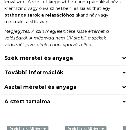
lenvászon. A szettet kiegészítheti puha párnákkal bézs,
krémszínű vagy olíva színekben, és kialakíthat egy
otthonos sarok a relaxációhoz
skandináv vagy
minimalista stílusban.
Megjegyzés: A szín megjelenítése kissé eltérhet a
valóságtól. A műanyag nem UV stabil, a székek
védelmét javasoljuk a napsugárzás ellen.
Szék méretei és anyaga
További információk
Asztal méretei és anyaga
A szett tartalma
Próbálja ki AR-ben ❖
Próbálja ki AR-ben ❖
Pr