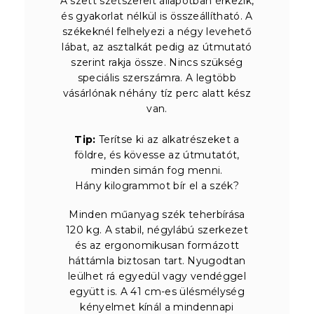
A szett szétszerelt állapotban érkezik,
és gyakorlat nélkül is összeállítható. A
székeknél felhelyezi a négy levehető
lábat, az asztalkát pedig az útmutató
szerint rakja össze. Nincs szükség
speciális szerszámra. A legtöbb
vásárlónak néhány tíz perc alatt kész
van.
Tip:
Terítse ki az alkatrészeket a
földre, és kövesse az útmutatót,
minden simán fog menni.
Hány kilogrammot bír el a szék?
Minden műanyag szék teherbírása
120 kg. A stabil, négylábú szerkezet
és az ergonomikusan formázott
háttámla biztosan tart. Nyugodtan
leülhet rá egyedül vagy vendéggel
együtt is. A 41 cm-es ülésmélység
kényelmet kínál a mindennapi