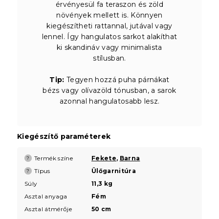
érvényesül fa teraszon és zöld
növények mellett is. Könnyen
kiegészítheti rattannal, jutával vagy
lennel. Így hangulatos sarkot alakíthat
ki skandináv vagy minimalista
stílusban.
Tip:
Tegyen hozzá puha párnákat
bézs vagy olívazöld tónusban, a sarok
azonnal hangulatosabb lesz.
Kiegészítő paraméterek
Termék színe
Fekete
,
Barna
?
Típus
Ülőgarnitúra
?
Súly
11,3 kg
Asztal anyaga
Fém
Asztal átmérője
50 cm