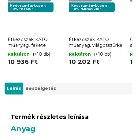
Kedvezménykupon
Kedvezménykupon
-10% "BTS10"
-10% "MINUSZ10"
Étkezőszék KATO
Étkezőszék KATO
Ös
műanyag, fekete
műanyag, világosszürke
sz
Raktáron
(>10 db)
Raktáron
(>10 db)
Ra
10 936 Ft
10 202 Ft
1 
Leírás
Beszélgetés
Termék részletes leírása
Anyag