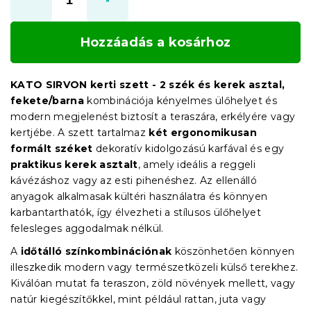
Hozzáadás a kosárhoz
KATO SIRVON kerti szett - 2 szék és kerek asztal,
fekete/barna
kombinációja kényelmes ülőhelyet és
modern megjelenést biztosít a teraszára, erkélyére vagy
kertjébe. A szett tartalmaz
két ergonomikusan
formált széket
dekoratív kidolgozású karfával és egy
praktikus kerek asztalt
, amely ideális a reggeli
kávézáshoz vagy az esti pihenéshez. Az ellenálló
anyagok alkalmasak kültéri használatra és könnyen
karbantarthatók, így élvezheti a stílusos ülőhelyet
felesleges aggodalmak nélkül.
A
időtálló színkombinációnak
köszönhetően könnyen
illeszkedik modern vagy természetközeli külső terekhez.
Kiválóan mutat fa teraszon, zöld növények mellett, vagy
natúr kiegészítőkkel, mint például rattan, juta vagy