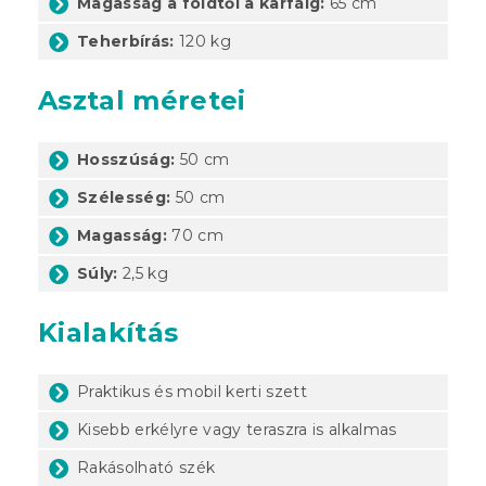
Magasság a földtől a karfáig:
65 cm
Teherbírás:
120 kg
Asztal méretei
Hosszúság:
50 cm
Szélesség:
50 cm
Magasság:
70 cm
Súly:
2,5 kg
Kialakítás
Praktikus és mobil kerti szett
Kisebb erkélyre vagy teraszra is alkalmas
Rakásolható szék