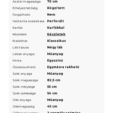
Asztal magassága
70 cm
Elhelyezhetőség
Rögzített
Forgatható
Nem
Háttámla kialakítása
Perforált
Karfák
Karfákkal
Készletek
Készletek
Kialakítás
Klasszikus
Láb típusa
Négy láb
Lábak anyaga
Műanyag
Minta
Egyszínű
Összecsukható
Egymásra rakható
Szék anyaga
Műanyag
Szék magassága
82,5 cm
Szék mélysége
55 cm
Szék szélessége
54 cm
Ülés anyaga
Műanyag
Ülésmagasság
45 cm
Ülőhelyek száma
2 személy számára