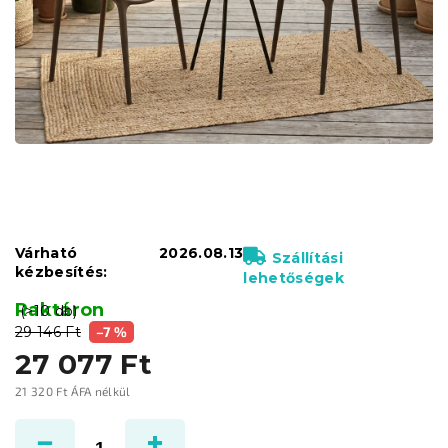
Várható
2026.08.13
Szállítási
kézbesítés:
lehetőségek
Raktáron
(>10 db)
29 146 Ft
–7 %
27 077 Ft
21 320 Ft ÁFA nélkül
Egységár: