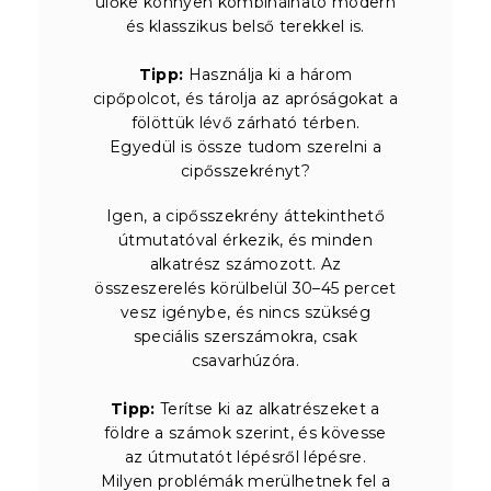
ülőke könnyen kombinálható modern
és klasszikus belső terekkel is.
Tipp:
Használja ki a három
cipőpolcot, és tárolja az apróságokat a
fölöttük lévő zárható térben.
Egyedül is össze tudom szerelni a
cipősszekrényt?
Igen, a cipősszekrény áttekinthető
útmutatóval érkezik, és minden
alkatrész számozott. Az
összeszerelés körülbelül 30–45 percet
vesz igénybe, és nincs szükség
speciális szerszámokra, csak
csavarhúzóra.
Tipp:
Terítse ki az alkatrészeket a
földre a számok szerint, és kövesse
az útmutatót lépésről lépésre.
Milyen problémák merülhetnek fel a