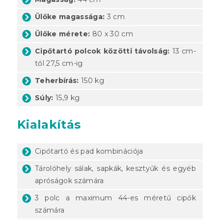
Ülőke magassága:
3 cm
Ülőke mérete:
80 x 30 cm
Cipőtartó polcok közötti távolság:
13 cm-
től 27,5 cm-ig
Teherbírás:
150 kg
Súly:
15,9 kg
Kialakítás
Cipőtartó és pad kombinációja
Tárolóhely sálak, sapkák, kesztyűk és egyéb
apróságok számára
3 polc a maximum 44-es méretű cipők
számára