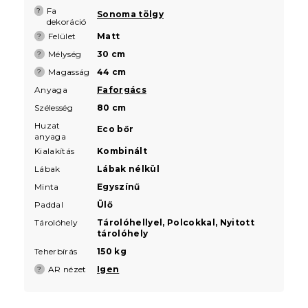
Fa
?
Sonoma tölgy
dekoráció
Felület
Matt
?
Mélység
30 cm
?
Magasság
44 cm
?
Anyaga
Faforgács
Szélesség
80 cm
Huzat
Eco bőr
anyaga
Kialakítás
Kombinált
Lábak
Lábak nélkül
Minta
Egyszínű
Paddal
Ülő
Tárolóhely
Tárolóhellyel, Polcokkal, Nyitott
tárolóhely
Teherbírás
150 kg
AR nézet
Igen
?