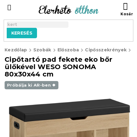
Ugrás
KO
a
fő
tartalomhoz
KERESÉS
Kezdőlap
Szobák
Előszoba
Cipősszekrények
Cipőtartó pad fekete eko bőr
ülőkével WESO SONOMA
80x30x44 cm
Próbálja ki AR-ben ❖