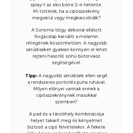
spray-t az eko bőrre 2–4 hetente.
Mi történik, ha a cipősszekrény
megsérül vagy megkarcolódik?
A Sonoma tölgy dekorral ellátott
forgácslap karcálló a melamin
rétegének köszönhetően. A nagyobb
sérüléseket gyakran könnyen el lehet
rejteni hasonló színű bútorviasz
segítségével.
Tipp:
A nagyobb sérülések ellen segít
a rendszeres portörlés puha ruhával.
Milyen előnyei vannak ennek a
cipősszekrénynek másokkal
szemben?
A pad és a tárolóhely kombinációja
helyet takarít meg és kényelmet
biztosít a cipő felvételekor. A fekete