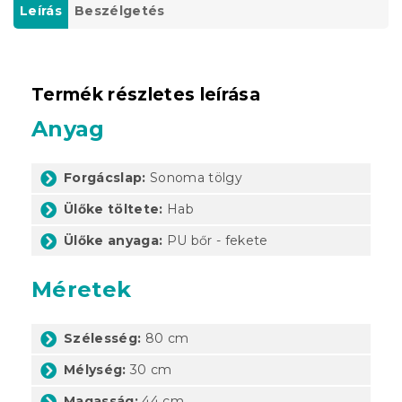
Leírás
Beszélgetés
Termék részletes leírása
Anyag
Forgácslap:
Sonoma tölgy
Ülőke töltete:
Hab
Ülőke anyaga:
PU bőr - fekete
Méretek
Szélesség:
80 cm
Mélység:
30 cm
Magasság:
44 cm