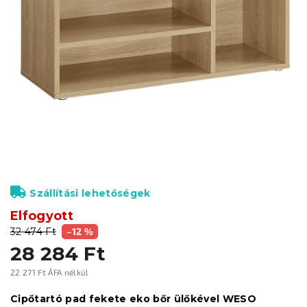
Szállítási lehetőségek
Elfogyott
32 474 Ft
–12 %
28 284 Ft
22 271 Ft ÁFA nélkül
Egységár:
Cipőtartó pad fekete eko bőr ülőkével WESO