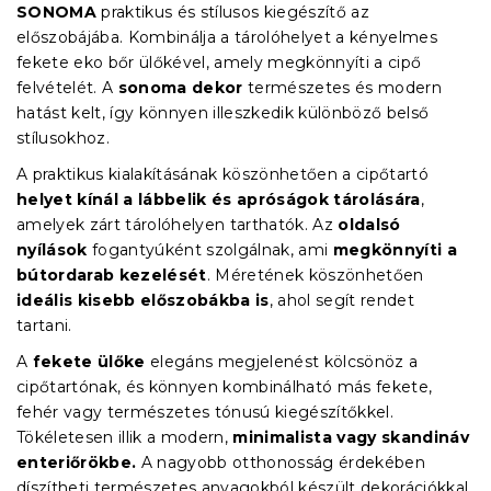
SONOMA
praktikus és stílusos kiegészítő az
előszobájába. Kombinálja a tárolóhelyet a kényelmes
fekete eko bőr ülőkével, amely megkönnyíti a cipő
felvételét. A
sonoma dekor
természetes és modern
hatást kelt, így könnyen illeszkedik különböző belső
stílusokhoz.
A praktikus kialakításának köszönhetően a cipőtartó
helyet kínál a lábbelik és apróságok tárolására
,
amelyek zárt tárolóhelyen tarthatók. Az
oldalsó
nyílások
fogantyúként szolgálnak, ami
megkönnyíti a
bútordarab kezelését
. Méretének köszönhetően
ideális kisebb előszobákba is
, ahol segít rendet
tartani.
A
fekete ülőke
elegáns megjelenést kölcsönöz a
cipőtartónak, és könnyen kombinálható más fekete,
fehér vagy természetes tónusú kiegészítőkkel.
Tökéletesen illik a modern,
minimalista vagy skandináv
enteriőrökbe.
A nagyobb otthonosság érdekében
díszítheti természetes anyagokból készült dekorációkkal,