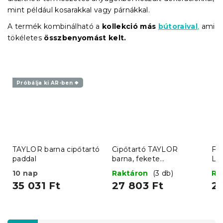
mint például kosarakkal vagy párnákkal.
A termék kombinálható a
kollekció más
bútoraival
,
ami
tökéletes
összbenyomást kelt.
Próbálja ki AR-ben ❖
TAYLOR barna cipőtartó
Cipőtartó TAYLOR
Fém
paddal
barna, fekete
LO
konstrukcióval, 4 polccal
fe
10 nap
Raktáron
(3 db)
Ra
35 031 Ft
27 803 Ft
22