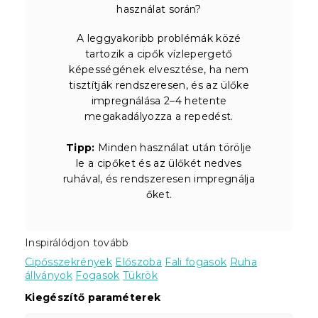
használat során?
A leggyakoribb problémák közé
tartozik a cipők vízlepergető
képességének elvesztése, ha nem
tisztítják rendszeresen, és az ülőke
impregnálása 2–4 hetente
megakadályozza a repedést.
Tipp:
Minden használat után törölje
le a cipőket és az ülőkét nedves
ruhával, és rendszeresen impregnálja
őket.
Inspirálódjon tovább
Cipősszekrények
Előszoba
Fali fogasok
Ruha
állványok
Fogasok
Tükrök
Kiegészítő paraméterek