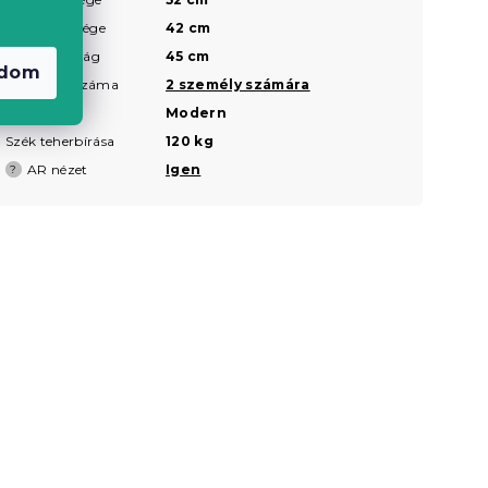
Szék szélessége
42 cm
Ülésmagasság
45 cm
adom
Ülőhelyek száma
2 személy számára
Stílus
Modern
Szék teherbírása
120 kg
AR nézet
Igen
?