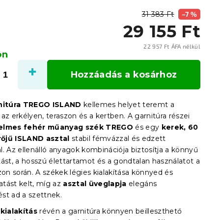
31 383 Ft
–7 %
29 155 Ft
22 957 Ft ÁFA nélkül
on
Egysé
Hozzáadás a kosárhoz
rnitúra TREGO ISLAND
kellemes helyet teremt a
az erkélyen, teraszon és a kertben. A garnitúra részei
elmes fehér műanyag szék TREGO
és egy
kerek, 60
őjű ISLAND asztal
stabil fémvázzal és edzett
. Az ellenálló anyagok kombinációja biztosítja a könnyű
tást, a hosszú élettartamot és a gondtalan használatot a
zon során. A székek légies kialakítása könnyed és
tást kelt, míg az
asztal üveglapja
elegáns
st ad a szettnek.
 kialakítás
révén a garnitúra könnyen beilleszthető