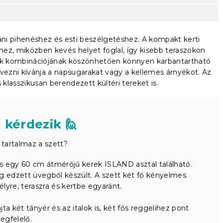
táni pihenéshez és esti beszélgetéshez. A kompakt kerti
hez, miközben kevés helyet foglal, így kisebb teraszokon
agok kombinációjának köszönhetően könnyen karbantartható
lvezni kívánja a napsugarakat vagy a kellemes árnyékot. Az
klasszikusan berendezett kültéri tereket is.
 kérdezik 🙋
tartalmaz a szett?
 egy 60 cm átmérőjű kerek ISLAND asztal található.
g edzett üvegből készült. A szett két fő kényelmes
kélyre, teraszra és kertbe egyaránt.
a két tányér és az italok is, két fős reggelihez pont
egfelelő.