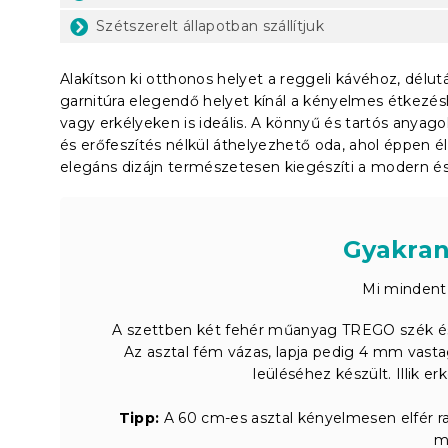
Szétszerelt állapotban szállítjuk
Alakítson ki otthonos helyet a reggeli kávéhoz, délu
garnitúra elegendő helyet kínál a kényelmes étkezés
vagy erkélyeken is ideális. A könnyű és tartós any
és erőfeszítés nélkül áthelyezhető oda, ahol éppen é
elegáns dizájn természetesen kiegészíti a modern és 
Gyakran
Mi mindent 
A szettben két fehér műanyag TREGO szék és
Az asztal fém vázas, lapja pedig 4 mm vasta
leüléséhez készült. Illik er
Tipp:
A 60 cm-es asztal kényelmesen elfér rajt
m