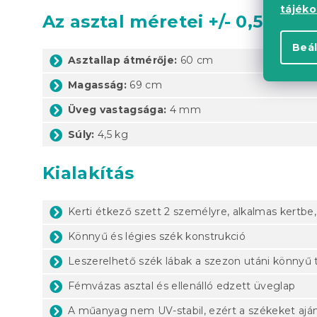
tájék
Az asztal méretei +/- 0,5 cm
Beál
Asztallap átmérője:
60 cm
Magasság:
69 cm
Üveg vastagsága:
4 mm
Súly:
4,5 kg
Kialakítás
Kerti étkező szett 2 személyre, alkalmas kertbe, 
Könnyű és légies szék konstrukció
Leszerelhető szék lábak a szezon utáni könnyű t
Fémvázas asztal és ellenálló edzett üveglap
A műanyag nem UV-stabil, ezért a székeket aján