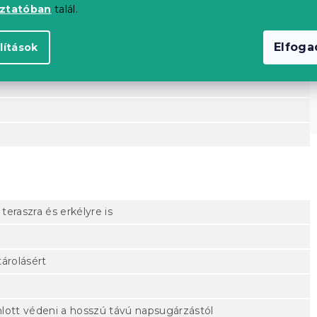
oztatóban
talál.
Elfog
lítások
teraszra és erkélyre is
árolásért
lott védeni a hosszú távú napsugárzástól