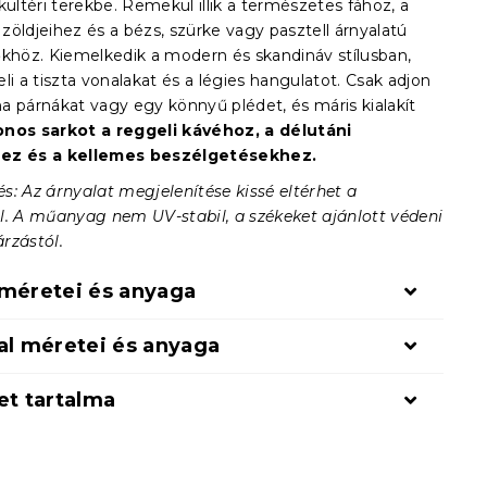
kültéri terekbe. Remekül illik a természetes fához, a
öldjeihez és a bézs, szürke vagy pasztell árnyalatú
őkhöz. Kiemelkedik a modern és skandináv stílusban,
li a tiszta vonalakat és a légies hangulatot. Csak adjon
a párnákat vagy egy könnyű plédet, és máris kialakít
nos sarkot a reggeli kávéhoz, a délutáni
ez és a kellemes beszélgetésekhez.
s: Az árnyalat megjelenítése kissé eltérhet a
l. A műanyag nem UV-stabil, a székeket ajánlott védeni
rzástól.
 méretei és anyaga
al méretei és anyaga
et tartalma