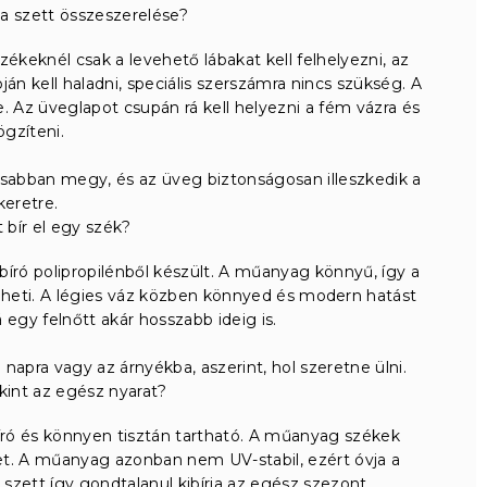
a szett összeszerelése?
 székeknél csak a levehető lábakat kell felhelyezni, az
apján kell haladni, speciális szerszámra nincs szükség. A
. Az üveglapot csupán rá kell helyezni a fém vázra és
ögzíteni.
sabban megy, és az üveg biztonságosan illeszkedik a
keretre.
t bír el egy szék?
író polipropilénből készült. A műanyag könnyű, így a
heti. A légies váz közben könnyed és modern hatást
 egy felnőtt akár hosszabb ideig is.
napra vagy az árnyékba, aszerint, hol szeretne ülni.
t kint az egész nyarat?
bíró és könnyen tisztán tartható. A műanyag székek
ket. A műanyag azonban nem UV-stabil, ezért óvja a
szett így gondtalanul kibírja az egész szezont.