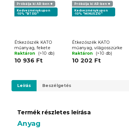
Próbálja ki AR-ben ❖
Próbálja ki AR-ben ❖
Kedvezménykupon
Kedvezménykupon
-10% "BTS10"
-10% "MINUSZ10"
Étkezőszék KATO
Étkezőszék KATO
műanyag, fekete
műanyag, világosszürke
Raktáron
(>10 db)
Raktáron
(>10 db)
10 936 Ft
10 202 Ft
Leírás
Beszélgetés
Termék részletes leírása
Anyag