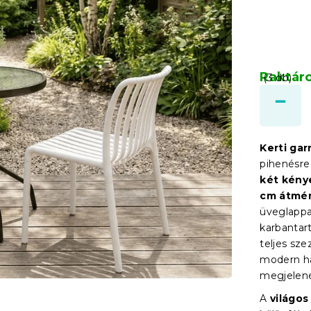
Raktár
(3 db)
Kerti ga
pihenésre 
két kény
cm átmér
üveglappal
karbantar
teljes sze
modern ha
megjelené
A
világos