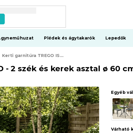
s
Ágyneműhuzat
Plédek és ágytakarók
Lepedők
Kerti garnitúra TREGO ISLAND - 2 szék és kerek asztal ø 60 cm, fehér
- 2 szék és kerek asztal ø 60 c
Egyéb vá
Várható 