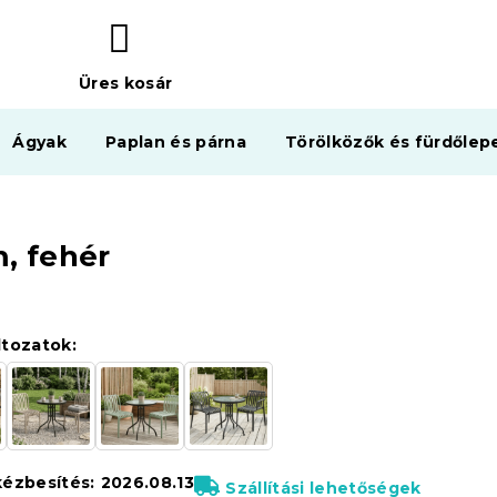
Üres kosár
KOSÁR
Ágyak
Paplan és párna
Törölközők és fürdőlep
m, fehér
ltozatok:
kézbesítés:
2026.08.13
Szállítási lehetőségek