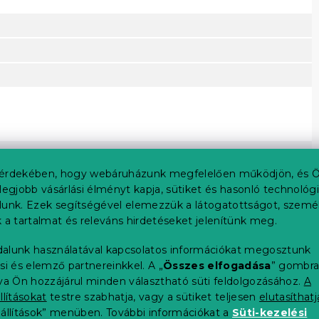
érdekében, hogy webáruházunk megfelelően működjön, és Ö
legjobb vásárlási élményt kapja, sütiket és hasonló technológ
lunk. Ezek segítségével elemezzük a látogatottságot, szemé
 a tartalmat és releváns hirdetéseket jelenítünk meg.
alunk használatával kapcsolatos információkat megosztunk
si és elemző partnereinkkel. A „
Összes elfogadása
” gombr
tva Ön hozzájárul minden választható süti feldolgozásához.
A
llításokat
testre szabhatja, vagy a sütiket teljesen
elutasíthatj
eállítások” menüben. További információkat a
Süti-kezelési