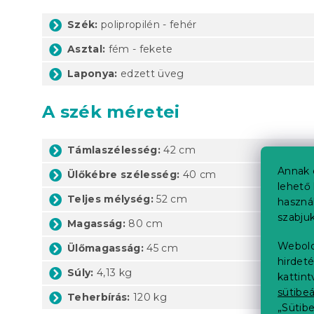
Szék:
polipropilén - fehér
Asztal:
fém - fekete
Laponya:
edzett üveg
A szék méretei
Támlaszélesség:
42 cm
Annak 
Ülőkébre szélesség:
40 cm
lehető 
Teljes mélység:
52 cm
haszná
szabjuk
Magasság:
80 cm
Webold
Ülőmagasság:
45 cm
hirdeté
Súly:
4,13 kg
kattin
sütibeá
Teherbírás:
120 kg
„Sütib