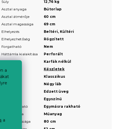
Súly
12,76 kg
Asztal anyaga
Bútorlap
Asztal átmérője
60 cm
Asztal magassága
69 cm
Elhelyezés
Beltéri, Kültéri
Elhelyezhetőség
Rögzített
Forgatható
Nem
Háttámla kialakítása
Perforált
Karfák
Karfák nélkül
Készletek
Készletek
n a
iákat
Kialakítás
Klasszikus
lyre
Láb típusa
Négy láb
Lap anyaga
Edzett üveg
Minta
Egyszínű
Összecsukható
Egymásra rakható
a
Szék anyaga
Műanyag
a
a
Szék magassága
80 cm
Szék mélysége
52 cm