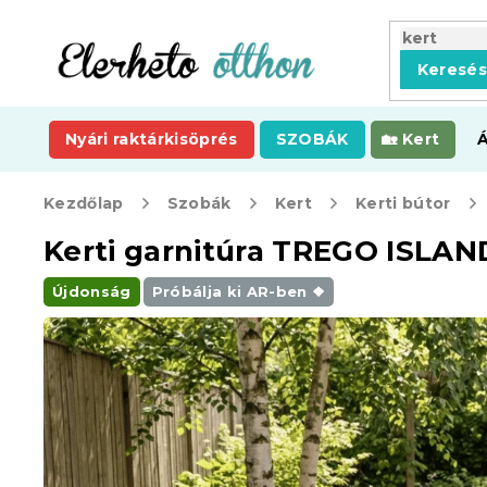
Ugrás
a
fő
Keresé
tartalomhoz
Nyári raktárkisöprés
SZOBÁK
Kert
Kezdőlap
Szobák
Kert
Kerti bútor
Kerti garnitúra TREGO ISLAND 
Újdonság
Próbálja ki AR-ben ❖