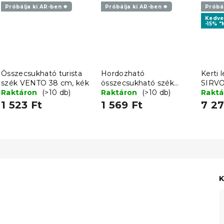
Próbálja ki AR-ben ❖
Próbálja ki AR-ben ❖
Próbál
Kedv
-15% "
Összecsukható turista
Hordozható
Kerti 
szék VENTO 38 cm, kék
összecsukható szék
SIRVO
Raktáron
(>10 db)
VENTO 38 cm, fekete
Raktáron
(>10 db)
feket
Rakt
1 523 Ft
1 569 Ft
7 27
K