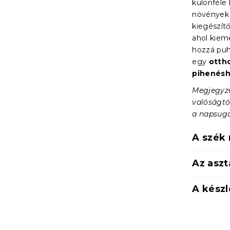
különféle 
növények z
kiegészít
ahol kieme
hozzá puh
egy
ottho
pihenésh
Megjegyzé
valóságtó
a napsugá
A szék
Az aszt
A készl