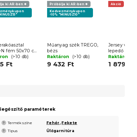
ja ki AR-ben ❖
Próbálja ki AR-ben ❖
Akció
ezménykupon
Kedvezménykupon
MINUSZ15"
-10% "MINUSZ10"
lerakóasztal
Műanyag szék TREGO,
Jersey világ
N fém 50x70 cm,
bézs
lepedő 90x
e
áron
(>10 db)
Raktáron
(>10 db)
Raktáron
(
5 Ft
9 432 Ft
1 879 Ft
iegészítő paraméterek
Termék színe
Fehér
,
Fekete
?
Típus
Ülőgarnitúra
?