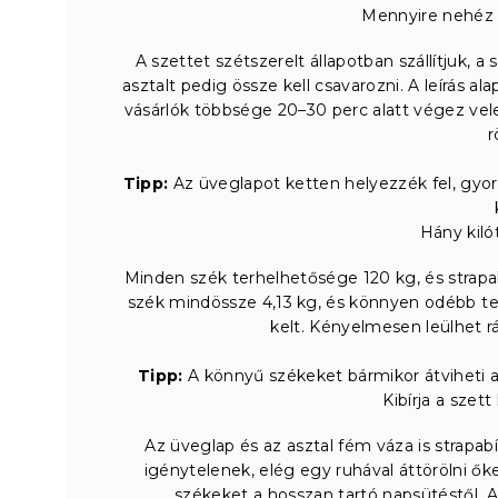
Mennyire nehéz 
A szettet szétszerelt állapotban szállítjuk, a
asztalt pedig össze kell csavarozni. A leírás al
vásárlók többsége 20–30 perc alatt végez vele
r
Tipp:
Az üveglapot ketten helyezzék fel, gyor
Hány kiló
Minden szék terhelhetősége 120 kg, és strapab
szék mindössze 4,13 kg, és könnyen odébb te
kelt. Kényelmesen leülhet rá
Tipp:
A könnyű székeket bármikor átviheti a 
Kibírja a szet
Az üveglap és az asztal fém váza is strapa
igénytelenek, elég egy ruhával áttörölni ő
székeket a hosszan tartó napsütéstől. A 