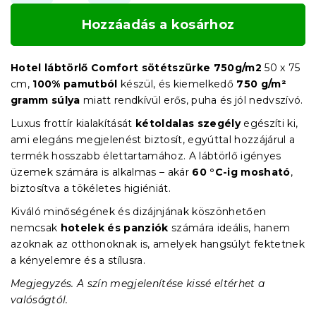
Hozzáadás a kosárhoz
Hotel lábtörlő Comfort sötétszürke 750g/m2
50 x 75
cm,
100% pamutból
készül, és kiemelkedő
750 g/m²
gramm súlya
miatt rendkívül erős, puha és jól nedvszívó.
Luxus frottír kialakítását
kétoldalas szegély
egészíti ki,
ami elegáns megjelenést biztosít, egyúttal hozzájárul a
termék hosszabb élettartamához. A lábtörlő igényes
üzemek számára is alkalmas – akár
60 °C-ig mosható
,
biztosítva a tökéletes higiéniát.
Kiváló minőségének és dizájnjának köszönhetően
nemcsak
hotelek és panziók
számára ideális, hanem
azoknak az otthonoknak is, amelyek hangsúlyt fektetnek
a kényelemre és a stílusra.
Megjegyzés. A szín megjelenítése kissé eltérhet a
valóságtól.