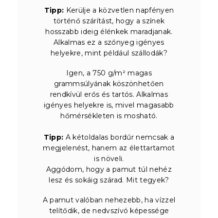
Tipp:
Kerülje a közvetlen napfényen
történő szárítást, hogy a színek
hosszabb ideig élénkek maradjanak.
Alkalmas ez a szőnyeg igényes
helyekre, mint például szállodák?
Igen, a 750 g/m² magas
grammsúlyának köszönhetően
rendkívül erős és tartós. Alkalmas
igényes helyekre is, mivel magasabb
hőmérsékleten is mosható.
Tipp:
A kétoldalas bordűr nemcsak a
megjelenést, hanem az élettartamot
is növeli.
Aggódom, hogy a pamut túl nehéz
lesz és sokáig szárad. Mit tegyek?
A pamut valóban nehezebb, ha vízzel
telítődik, de nedvszívó képessége