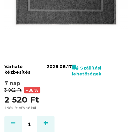
Várható
2026.08.17
Szállítási
kézbesítés:
lehetőségek
7 nap
3 962 Ft
–36 %
2 520 Ft
1 984 Ft ÁFA nélkül
Egységár: