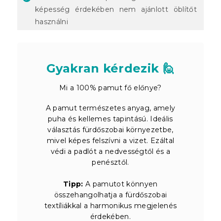
képesség érdekében nem ajánlott öblítőt
használni
Gyakran kérdezik 🙋
Mi a 100% pamut fő előnye?
A pamut természetes anyag, amely
puha és kellemes tapintású. Ideális
választás fürdőszobai környezetbe,
mivel képes felszívni a vizet. Ezáltal
védi a padlót a nedvességtől és a
penésztől.
Tipp:
A pamutot könnyen
összehangolhatja a fürdőszobai
textíliákkal a harmonikus megjelenés
érdekében.