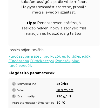
kulcsfontosságú a padló védelmében.
Ha gyors száradást szeretne, próbálja
meg a levegőn szárítást.
Tipp:
Rendszeresen szárítsa jól
szellőző helyen, hogy a szőnyeg friss
maradjon és hosszú ideig tartson.
Inspirálódjon tovább
Fürdőszobai alátét
Törölközők és fürdőlepedők
Fürdőszoba
Fürdőkesztyű
Poncsók
Maxi
fürdőlepedők
Kiegészítő paraméterek
Termék színe
Szürke
?
Méret
50 x 75 cm
?
Grammsúly
750 g/m2
?
Ajánlott mosási hőmérséklet
60 °C