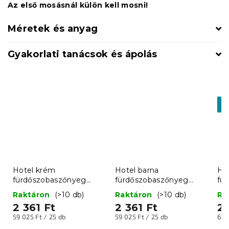
Az első mosásnál külön kell mosni!
Méretek és anyag
Gyakorlati tanácsok és ápolás
K
-1
Hotel krém
Hotel barna
Ho
fürdőszobaszőnyeg
fürdőszobaszőnyeg
fü
750g/m2
750g/m2
75
Raktáron
(>10 db)
Raktáron
(>10 db)
Ra
2 361 Ft
2 361 Ft
2 
Egységár:
Egységár:
Egy
59 025 Ft / 25 db
59 025 Ft / 25 db
63 