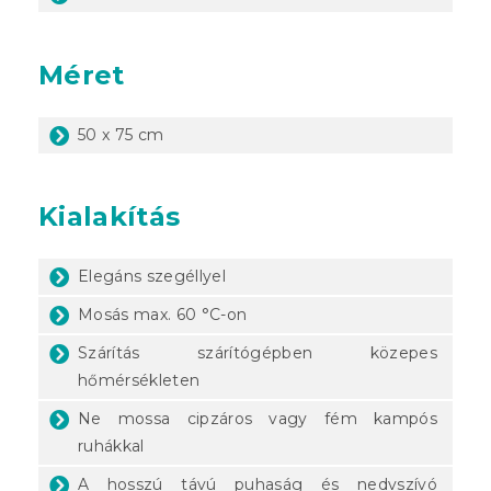
Méret
50 x 75 cm
Kialakítás
Elegáns szegéllyel
Mosás max. 60 °C-on
Szárítás szárítógépben közepes
hőmérsékleten
Ne mossa cipzáros vagy fém kampós
ruhákkal
A hosszú távú puhaság és nedvszívó