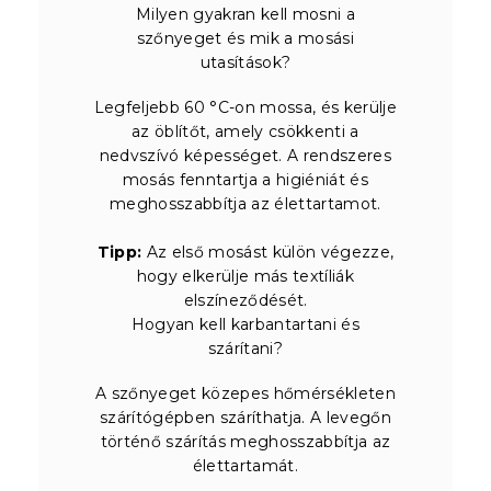
Milyen gyakran kell mosni a
szőnyeget és mik a mosási
utasítások?
Legfeljebb 60 °C-on mossa, és kerülje
az öblítőt, amely csökkenti a
nedvszívó képességet. A rendszeres
mosás fenntartja a higiéniát és
meghosszabbítja az élettartamot.
Tipp:
Az első mosást külön végezze,
hogy elkerülje más textíliák
elszíneződését.
Hogyan kell karbantartani és
szárítani?
A szőnyeget közepes hőmérsékleten
szárítógépben száríthatja. A levegőn
történő szárítás meghosszabbítja az
élettartamát.