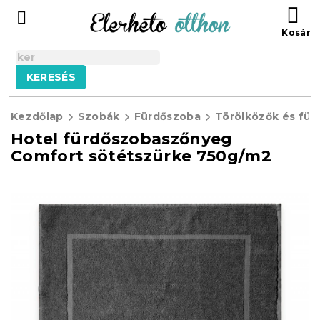
Ugrás
KO
a
fő
tartalomhoz
KERESÉS
Kezdőlap
Szobák
Fürdőszoba
Törölközők és für
Hotel fürdőszobaszőnyeg
Comfort sötétszürke 750g/m2