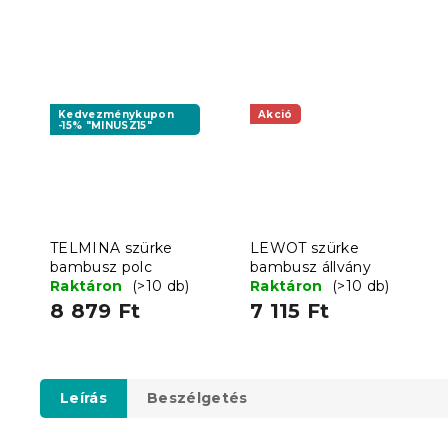
Kedvezménykupon
Akció
-15% "MINUSZ15"
TELMINA szürke
LEWOT szürke
bambusz polc
bambusz állvány
Raktáron
(>10 db)
Raktáron
(>10 db)
8 879 Ft
7 115 Ft
Leírás
Beszélgetés