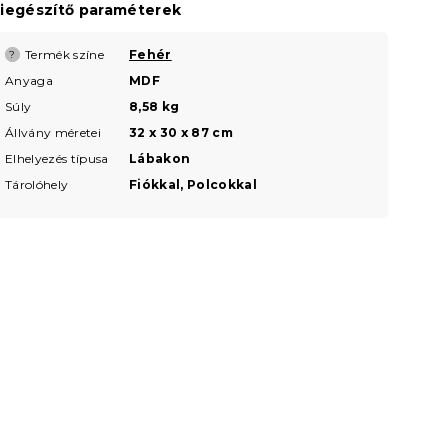
iegészítő paraméterek
Termék színe
Fehér
?
Anyaga
MDF
Súly
8,58 kg
Állvány méretei
32 x 30 x 87 cm
Elhelyezés típusa
Lábakon
Tárolóhely
Fiókkal, Polcokkal