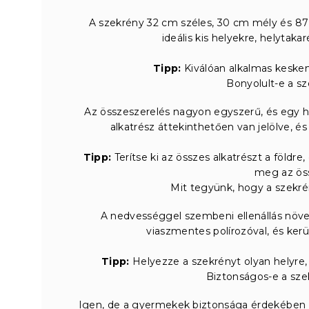
A szekrény 32 cm széles, 30 cm mély és 8
ideális kis helyekre, helytaka
Tipp:
Kiválóan alkalmas kesken
Bonyolult-e a s
Az összeszerelés nagyon egyszerű, és egy 
alkatrész áttekinthetően van jelölve, é
Tipp:
Terítse ki az összes alkatrészt a földre
meg az öss
Mit tegyünk, hogy a szekré
A nedvességgel szembeni ellenállás növe
viaszmentes polírozóval, és kerül
Tipp:
Helyezze a szekrényt olyan helyre,
Biztonságos-e a sz
Igen, de a gyermekek biztonsága érdekében f