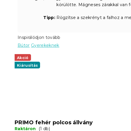
körülötte. Mágneses zárakkal van f
Tipp:
Rögzítse a szekrényt a falhoz a mel
Inspirálódjon tovább
Bútor
Gyerekeknek
Akció
Kiárusítás
PRIMO fehér polcos állvány
Raktáron
(1 db)