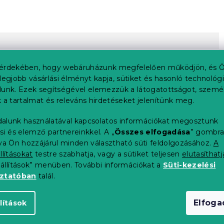
érdekében, hogy webáruházunk megfelelően működjön, és Ö
legjobb vásárlási élményt kapja, sütiket és hasonló technológ
lunk. Ezek segítségével elemezzük a látogatottságot, szemé
 a tartalmat és releváns hirdetéseket jelenítünk meg.
etei
alunk használatával kapcsolatos információkat megosztunk
si és elemző partnereinkkel. A „
Összes elfogadása
” gombr
tva Ön hozzájárul minden választható süti feldolgozásához.
A
llításokat
testre szabhatja, vagy a sütiket teljesen
elutasíthatj
eállítások” menüben. További információkat a
Süti-kezelési
oztatóban
talál.
Elfog
lítások