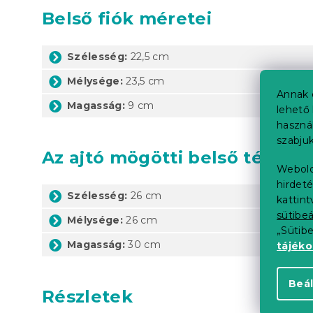
Belső fiók méretei
Szélesség:
22,5 cm
Mélysége:
23,5 cm
Annak 
Magasság:
9 cm
lehető 
haszná
szabjuk
Az ajtó mögötti belső tér mér
Webold
hirdeté
Szélesség:
26 cm
kattin
sütibeá
Mélysége:
26 cm
„Sütib
Magasság:
30 cm
tájék
Beál
Részletek