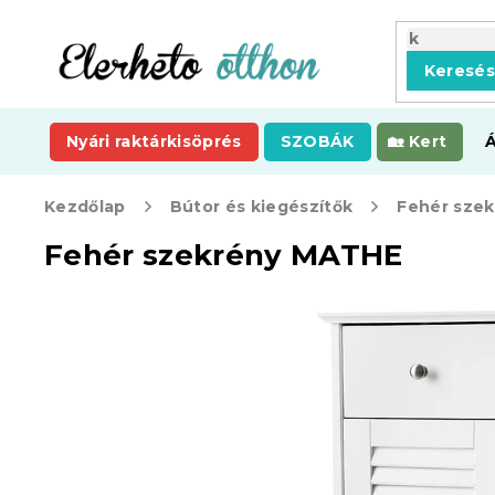
Ugrás
a
fő
Keresé
tartalomhoz
Nyári raktárkisöprés
SZOBÁK
Kert
Kezdőlap
Bútor és kiegészítők
Fehér sze
Fehér szekrény MATHE