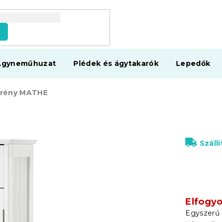
s
Ágyneműhuzat
Plédek és ágytakarók
Lepedők
krény MATHE
Száll
Elfogyo
Egyszerű d