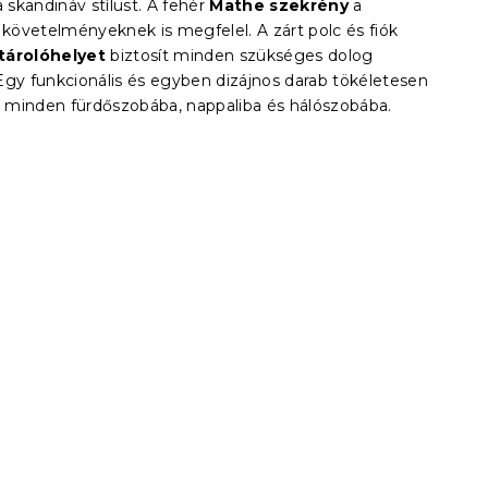
a skandináv stílust. A fehér
Mathe szekrény
a
 követelményeknek is megfelel. A zárt polc és fiók
tárolóhelyet
biztosít minden szükséges dolog
Egy funkcionális és egyben dizájnos darab tökéletesen
ik minden fürdőszobába, nappaliba és hálószobába.