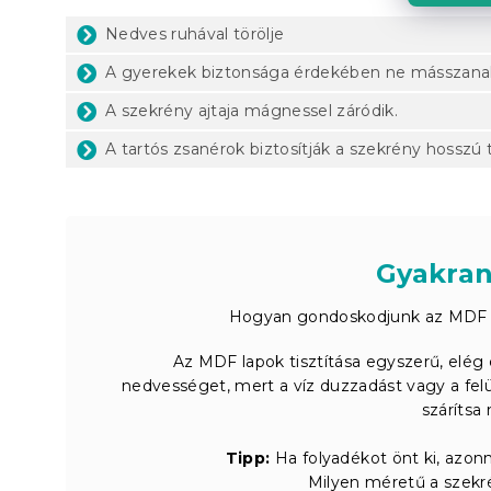
Nedves ruhával törölje
A gyerekek biztonsága érdekében ne másszanak f
A szekrény ajtaja mágnessel záródik.
A tartós zsanérok biztosítják a szekrény hosszú 
Gyakran
Hogyan gondoskodjunk az MDF sz
Az MDF lapok tisztítása egyszerű, elég 
nedvességet, mert a víz duzzadást vagy a felül
szárítsa
Tipp:
Ha folyadékot önt ki, azonna
Milyen méretű a szekré