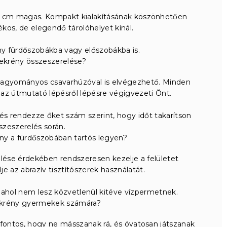
7 cm magas. Kompakt kialakításának köszönhetően
rékos, de elegendő tárolóhelyet kínál.
y fürdőszobákba vagy előszobákba is.
zekrény összeszerelése?
hagyományos csavarhúzóval is elvégezhető. Minden
s az útmutató lépésről lépésre végigvezeti Önt.
, és rendezze őket szám szerint, hogy időt takarítson
zeszerelés során.
ny a fürdőszobában tartós legyen?
lése érdekében rendszeresen kezelje a felületet
je az abrazív tisztítószerek használatát.
 ahol nem lesz közvetlenül kitéve vízpermetnek.
ekrény gyermekek számára?
ontos, hogy ne másszanak rá, és óvatosan játszanak