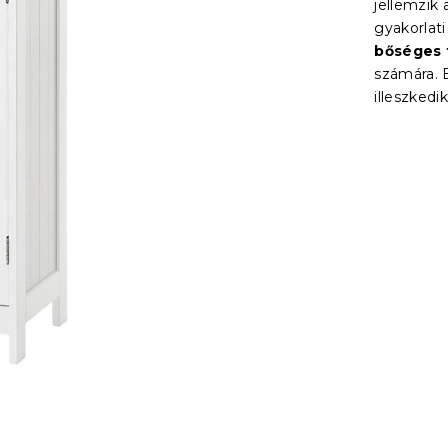
jellemzik 
gyakorlati
bőséges 
számára. 
illeszked