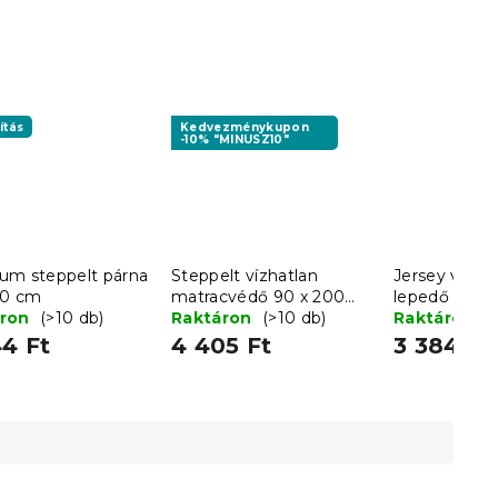
ítás
Kedvezménykupon
-10% "MINUSZ10"
um steppelt párna
Steppelt vízhatlan
Jersey világ
90 cm
matracvédő 90 x 200
lepedő 180
áron
(>10 db)
cm
Raktáron
(>10 db)
Raktáron
(
4 Ft
4 405 Ft
3 384 Ft