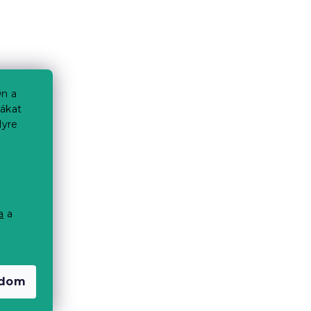
n a
iákat
lyre
a
a
a
adom