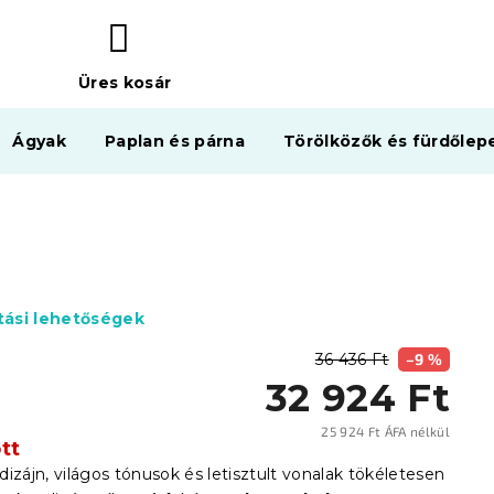
Üres kosár
KOSÁR
Ágyak
Paplan és párna
Törölközők és fürdőlep
ítási lehetőségek
36 436 Ft
–9 %
32 924 Ft
25 924 Ft ÁFA nélkül
tt
Egysé
izájn, világos tónusok és letisztult vonalak tökéletesen