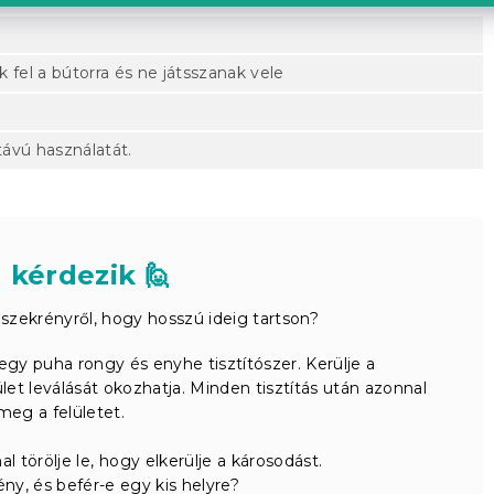
el a bútorra és ne játsszanak vele
távú használatát.
 kérdezik 🙋
ekrényről, hogy hosszú ideig tartson?
egy puha rongy és enyhe tisztítószer. Kerülje a
et leválását okozhatja. Minden tisztítás után azonnal
 meg a felületet.
l törölje le, hogy elkerülje a károsodást.
ny, és befér-e egy kis helyre?