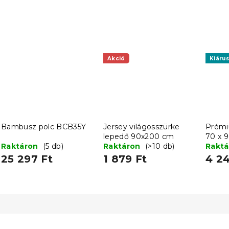
Akció
Kiárus
Bambusz polc BCB35Y
Jersey világosszürke
Prémi
lepedő 90x200 cm
70 x 
Raktáron
(5 db)
Raktáron
(>10 db)
Rakt
25 297 Ft
1 879 Ft
4 24