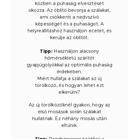
közben a puhaság elvesztését
okozza. Az öblítő bevonja a szálakat,
ami csökkenti a nedvszívó
képességet és a puhaságot. A
helyreállításhoz használjon ecetet, és
kerülje az öblítőt.
Tipp:
Használjon alacsony
hőmérsékletű szárítót
gyapjúgolyókkal az optimális puhaság
érdekében.
Miért hullatja a szálakat az új
törölköző, és hogyan lehet ezt
elkerülni?
Az új törölközőknél gyakori, hogy az
első mosások során szálakat
hullatnak. Ez néhány mosás után
eltűnik.
Tipp:
Rendszeresen tisztítsa a