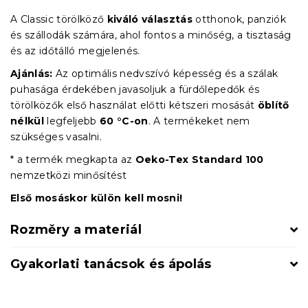
A Classic törölköző
kiváló választás
otthonok, panziók
és szállodák számára, ahol fontos a minőség, a tisztaság
és az időtálló megjelenés.
Ajánlás:
Az optimális nedvszívó képesség és a szálak
puhasága érdekében javasoljuk a fürdőlepedők és
törölközők első használat előtti kétszeri mosását
öblítő
nélkül
legfeljebb
60 °C-on
. A termékeket nem
szükséges vasalni.
* a termék megkapta az
Oeko-Tex Standard 100
nemzetközi minősítést
Első mosáskor külön kell mosni!
Rozměry a materiál
Gyakorlati tanácsok és ápolás