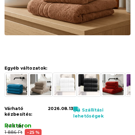
Egyéb változatok:
Várható
2026.08.13
Szállítási
kézbesítés:
lehetőségek
Raktáron
(>10 db)
1 886 Ft
–25 %