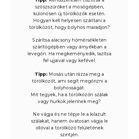
szöszszűrőket a mosógépben,
különösen új törölközők esetén.
Hogyan kell helyesen szárítani a
törölközőt, hogy bolyhos maradjon?
Szárítsa alacsony hőmérsékleten
szárítógépben vagy árnyékban a
levegőn. Ha megkeményedik, lazítsa
fel ujjaival vagy kefével.
Tipp:
Mosás után rázza meg a
törölközőt, ami segít megőrizni a
bolyhosságát.
Mit tegyek, ha a törölközőn szálak
vagy hurkok jelennek meg?
Ne vágja és ne tépje le a kilazult
szálakat, hanem óvatosan vágja le
ollóval a törölköző felületének
szintjén.