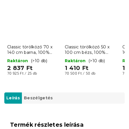
Classic törölköző 70 x
Classic törölköző 50 x
Cla
140 cm barna, 100%
100 cm bézs, 100%
10
pamut
pamut
10
Raktáron
(>10 db)
Raktáron
(>10 db)
Ra
2 837 Ft
1 410 Ft
1 
Egységár:
Egységár:
Egy
70 925 Ft / 25 db
70 500 Ft / 50 db
70 
Leírás
Beszélgetés
Termék részletes leírása