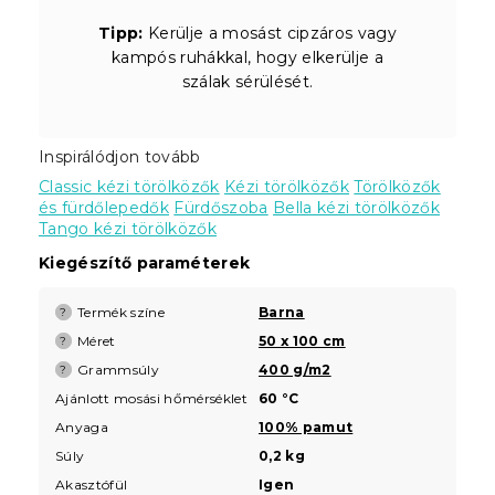
Tipp:
Kerülje a mosást cipzáros vagy
kampós ruhákkal, hogy elkerülje a
szálak sérülését.
Inspirálódjon tovább
Classic kézi törölközők
Kézi törölközők
Törölközők
és fürdőlepedők
Fürdőszoba
Bella kézi törölközők
Tango kézi törölközők
Kiegészítő paraméterek
Termék színe
Barna
?
Méret
50 x 100 cm
?
Grammsúly
400 g/m2
?
Ajánlott mosási hőmérséklet
60 °C
Anyaga
100% pamut
Súly
0,2 kg
Akasztófül
Igen