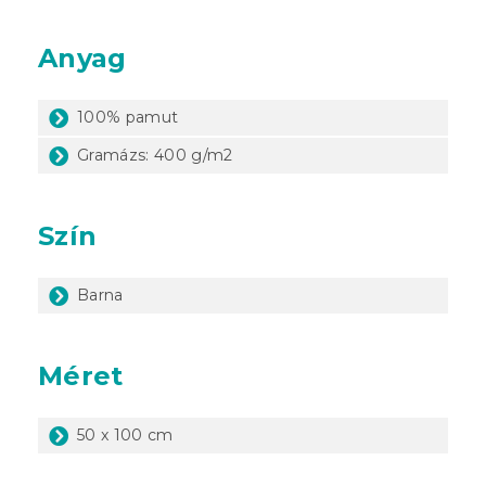
Anyag
100% pamut
Gramázs: 400 g/m2
Szín
Barna
Méret
50 x 100 cm