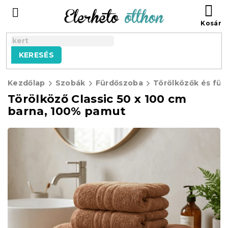
Ugrás
KO
a
fő
tartalomhoz
KERESÉS
Kezdőlap
Szobák
Fürdőszoba
Törölközők és für
Törölköző Classic 50 x 100 cm
barna, 100% pamut