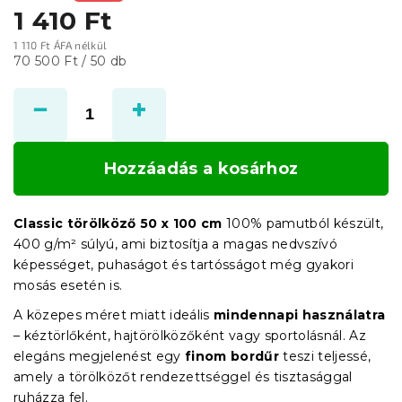
1 410 Ft
1 110 Ft ÁFA nélkül
Egységár:
70 500 Ft / 50 db
Hozzáadás a kosárhoz
Classic törölköző 50 x 100 cm
100% pamutból készült,
400 g/m² súlyú, ami biztosítja a magas nedvszívó
képességet, puhaságot és tartósságot még gyakori
mosás esetén is.
A közepes méret miatt ideális
mindennapi használatra
– kéztörlőként, hajtörölközőként vagy sportolásnál. Az
elegáns megjelenést egy
finom bordűr
teszi teljessé,
amely a törölközőt rendezettséggel és tisztasággal
ruházza fel.