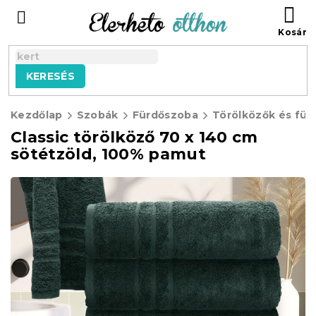
Ugrás
KO
a
fő
tartalomhoz
KERESÉS
Kezdőlap
Szobák
Fürdőszoba
Törölközők és für
Classic törölköző 70 x 140 cm
sötétzöld, 100% pamut