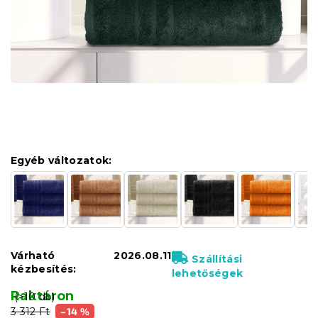
Egyéb változatok:
Várható
2026.08.11
Szállítási
kézbesítés:
lehetőségek
Raktáron
(>10 db)
3 312 Ft
–14 %