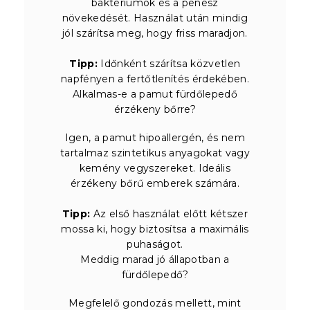
baktériumok és a penész
növekedését. Használat után mindig
jól szárítsa meg, hogy friss maradjon.
Tipp:
Időnként szárítsa közvetlen
napfényen a fertőtlenítés érdekében.
Alkalmas-e a pamut fürdőlepedő
érzékeny bőrre?
Igen, a pamut hipoallergén, és nem
tartalmaz szintetikus anyagokat vagy
kemény vegyszereket. Ideális
érzékeny bőrű emberek számára.
Tipp:
Az első használat előtt kétszer
mossa ki, hogy biztosítsa a maximális
puhaságot.
Meddig marad jó állapotban a
fürdőlepedő?
Megfelelő gondozás mellett, mint