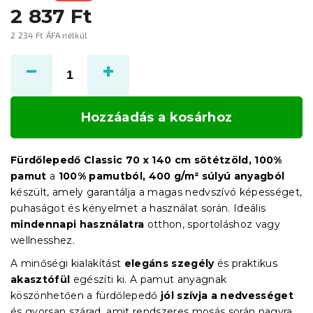
2 837 Ft
2 234 Ft ÁFA nélkül
Egységár:
Hozzáadás a kosárhoz
Fürdőlepedő Classic 70 x 140 cm sötétzöld, 100%
pamut
a
100% pamutból, 400 g/m² súlyú anyagból
készült, amely garantálja a magas nedvszívó képességet,
puhaságot és kényelmet a használat során. Ideális
mindennapi használatra
otthon, sportoláshoz vagy
wellnesshez.
A minőségi kialakítást
elegáns szegély
és praktikus
akasztófül
egészíti ki. A pamut anyagnak
köszönhetően a fürdőlepedő
jól szívja a nedvességet
és gyorsan szárad, amit rendszeres mosás során nagyra