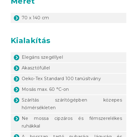
Méret
70 x 140 cm
Kialakítás
Elegáns szegéllyel
Akasztófüllel
Oeko-Tex Standard 100 tanúsítvány
Mosás max. 60 °C-on
Szárítás szárítógépben közepes
hőmérsékleten
Ne mossa cipzáros és fémszerelékes
ruhákkal
A hosszan tartó puhaság, lágyság és