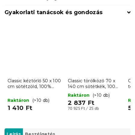
Gyakorlati tanácsok és gondozás
Classic kéztörlő 50 x 100
Classic törölköző 70 x
Cla
cm sötétzöld, 100%
140 cm sötétkék, 100%
tö
pamut
pamut
10
Raktáron
(>10 db)
Raktáron
(>10 db)
Ra
2 837 Ft
1 410 Ft
59
Egységár:
70 925 Ft / 25 db
Leírás
Beszélgetés