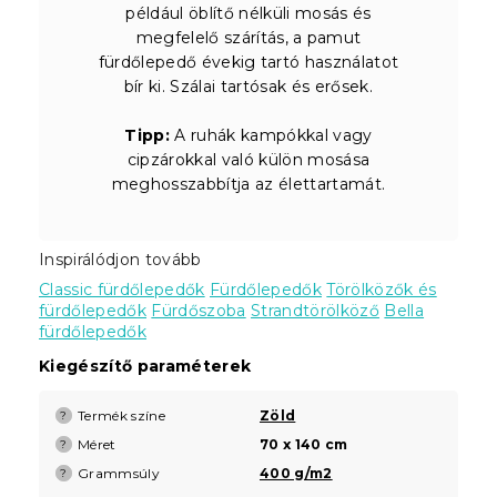
például öblítő nélküli mosás és
megfelelő szárítás, a pamut
fürdőlepedő évekig tartó használatot
bír ki. Szálai tartósak és erősek.
Tipp:
A ruhák kampókkal vagy
cipzárokkal való külön mosása
meghosszabbítja az élettartamát.
Inspirálódjon tovább
Classic fürdőlepedők
Fürdőlepedők
Törölközők és
fürdőlepedők
Fürdőszoba
Strandtörölköző
Bella
fürdőlepedők
Kiegészítő paraméterek
Termék színe
Zöld
?
Méret
70 x 140 cm
?
Grammsúly
400 g/m2
?