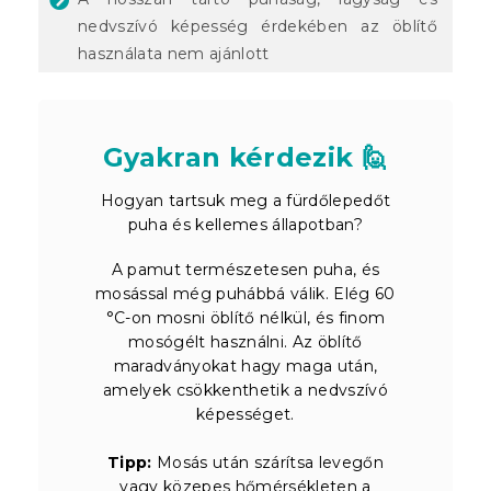
nedvszívó képesség érdekében az öblítő
használata nem ajánlott
Gyakran kérdezik 🙋
Hogyan tartsuk meg a fürdőlepedőt
puha és kellemes állapotban?
A pamut természetesen puha, és
mosással még puhábbá válik. Elég 60
°C-on mosni öblítő nélkül, és finom
mosógélt használni. Az öblítő
maradványokat hagy maga után,
amelyek csökkenthetik a nedvszívó
képességet.
Tipp:
Mosás után szárítsa levegőn
vagy közepes hőmérsékleten a