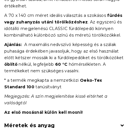
értékelhet.
A 70 x 140 cm méret ideális választás a szokásos
fürdés
vagy zuhanyzás utáni törölközéshez
. Az egyszerű és
időtálló megjelenésű CLASSIC fürdőlepedő könnyen
kombinálható különböző színű és méretű törölközőkkel.
Ajánlás:
A maximális nedvszívó képesség és a szálak
puhasága érdekében javasoljuk, hogy az első használat
előtt kétszer mossák ki a fürdőlepedőket és törölközőket
öblítő
nélkül, legfeljebb
60 °C
hőmérsékleten. A
termékeket nem szükséges vasalni.
* a termék megkapta a nemzetközi
Oeko-Tex
Standard 100
tanúsítványt
Megjegyzés: A szín megjelenítése kissé eltérhet a
valóságtól
Az első mosásnál külön kell mosni!
Méretek és anyag