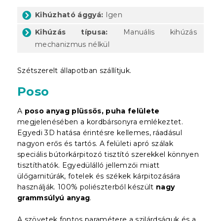
Kihúzható ággyá:
Igen
Kihúzás típusa:
Manuális kihúzás
mechanizmus nélkül
Szétszerelt állapotban szállítjuk.
Poso
A
poso anyag plüssös, puha felülete
megjelenésében a kordbársonyra emlékeztet.
Egyedi 3D hatása érintésre kellemes, ráadásul
nagyon erős és tartós. A felületi apró szálak
speciális bútorkárpitozó tisztító szerekkel könnyen
tisztíthatók. Egyedülálló jellemzői miatt
ülőgarnitúrák, fotelek és székek kárpitozására
használják. 100% poliészterből készült
nagy
grammsúlyú anyag
.
A szövetek fontos paramétere a szilárdságuk és a