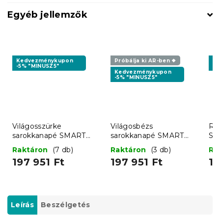
Egyéb jellemzők
Kedvezménykupon
Próbálja ki AR-ben ❖
K
-5% "MINUSZ5"
-5
Kedvezménykupon
-5% "MINUSZ5"
Világosszürke
Világosbézs
Ró
sarokkanapé SMART
sarokkanapé SMART
SM
COSARO, kétoldalas + 2
COSARO, kétoldalas + 2
két
Raktáron
(7 db)
Raktáron
(3 db)
Ra
párna AJÁNDÉK
párna AJÁNDÉK
AJ
197 951 Ft
197 951 Ft
19
Leírás
Beszélgetés