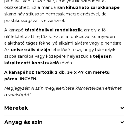
párnával van felszerelve, amelyek illeszkednek az
összképhez. Ez a manuálisan
kihúzható sarokkanapé
skandináv stílusban nemcsak megjelenésével, de
praktikusságával is elvarázsol.
A kanapé
tárolóhellyel rendelkezik
, amely a fő
ülőfelület alatt rejtőzik. Ezzel a funkcióval könnyedén
alakítható tágas fekhellyé alkalmi alvásra vagy pihenésre.
Az
univerzális dizájn
lehetővé teszi, hogy bármelyik
szoba sarkába vagy közepére helyezzük a
teljesen
kárpitozott konstrukció
révén.
A kanapéhoz tartozik 2 db, 34 x 47 cm méretű
párna, INGYEN.
Megjegyzés: A szín megjelenítése kismértékben eltérhet
a valóságtól.
Méretek
Anyag és szín