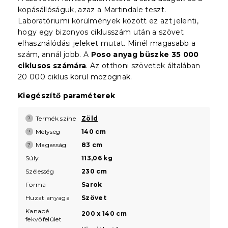
kopásállóságuk, azaz a Martindale teszt.
Laboratóriumi körülmények között ez azt jelenti,
hogy egy bizonyos ciklusszám után a szövet
elhasználódási jeleket mutat. Minél magasabb a
szám, annál jobb. A
Poso anyag büszke 35 000
ciklusos számára
. Az otthoni szövetek általában
20 000 ciklus körül mozognak.
Kiegészítő paraméterek
Termék színe
Zöld
?
Mélység
140 cm
?
Magasság
83 cm
?
Súly
113,06 kg
Szélesség
230 cm
Forma
Sarok
Huzat anyaga
Szövet
Kanapé
200 x 140 cm
fekvőfelület