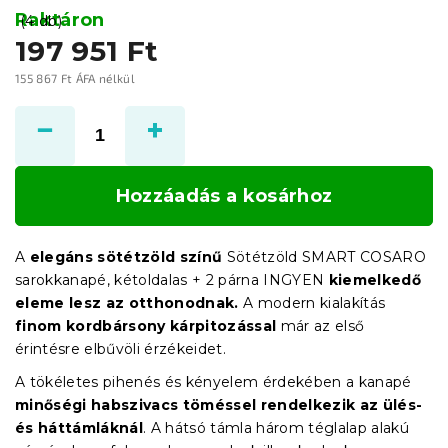
Raktáron
(4 db)
197 951 Ft
155 867 Ft ÁFA nélkül
Egységár:
Hozzáadás a kosárhoz
A
elegáns sötétzöld színű
Sötétzöld SMART COSARO
sarokkanapé, kétoldalas + 2 párna INGYEN
kiemelkedő
eleme lesz az otthonodnak.
A modern kialakítás
finom kordbársony kárpitozással
már az első
érintésre elbűvöli érzékeidet.
A tökéletes pihenés és kényelem érdekében a kanapé
minőségi habszivacs töméssel rendelkezik az ülés-
és háttámláknál
. A hátsó támla három téglalap alakú