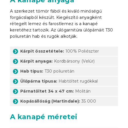
A szerkezet tömör fából és kiváló minőségű
forgácslapból készült. Kiegészítő anyagként
rétegelt lemez és farostlemez is a kanapé
keretéhez tartozik. Az ülőgarnitúra ülőpárnáit T30
poliuretán hab és rugók alkotják.
Kárpit összetétele:
100% Poliészter
Kárpit anyaga:
Kordbársony (Velúr)
Hab típus:
T30 poliuretán
Ülőpárna típusa:
Habtöltet rugókkal
Párnatöltet 34 x 47 cm:
Molitán
Kopásállóság (Martindale):
35 000
A kanapé méretei