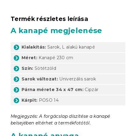
Termék részletes leírása
A kanapé megjelenése
Kialakítás:
Sarok, L alakú kanapé
Méret:
Kanapé 230 cm
Szín:
Sötétzöld
Sarok változat:
Univerzális sarok
Párna mérete 34 x 47 cm:
Cipzár
Kárpit:
POSO 14
Megjegyzés: A forgácslap díszítése a kanapé
belsejében eltérhet a termékfotótól.
A kanapé anyaga