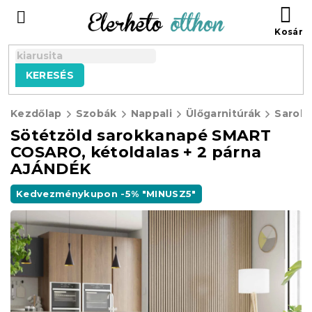
Ugrás
KO
a
fő
tartalomhoz
KERESÉS
Kezdőlap
Szobák
Nappali
Ülőgarnitúrák
Sarok
Sötétzöld sarokkanapé SMART
COSARO, kétoldalas + 2 párna
AJÁNDÉK
Kedvezménykupon -5% "MINUSZ5"