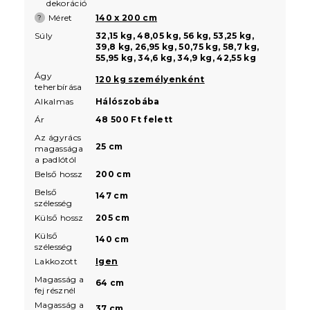
dekoráció
Méret
140 x 200 cm
?
Súly
32,15 kg, 48,05 kg, 56 kg, 53,25 kg,
39,8 kg, 26,95 kg, 50,75 kg, 58,7 kg,
55,95 kg, 34,6 kg, 34,9 kg, 42,55 kg
Ágy
120 kg személyenként
teherbírása
Alkalmas
Hálószobába
Ár
48 500 Ft felett
Az ágyrács
25 cm
magassága
a padlótól
Belső hossz
200 cm
Belső
147 cm
szélesség
Külső hossz
205 cm
Külső
140 cm
szélesség
Lakkozott
Igen
Magasság a
64 cm
fej résznél
Magasság a
37 cm