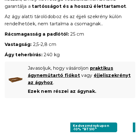
garantálja a
tartósságot és a hosszú élettartamot
.
Az ágy alatti tárolódoboz és az éjjeli szekrény külön
rendelhetőek, nem tartalma a csomagnak..
Rácsmagasság a padlótól:
25 cm
Vastagság:
2,5-2,8 cm
Ágy teherbírás:
240 kg
Javasoljuk, hogy vásároljon
praktikus
ágyneműtartó fiókot
vagy
éjjeliszekrényt
az ágyhoz
.
Ezek nem részei az ágynak.
Kedvezménykupon
K
-10% "BTS10"
-1