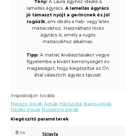
Tény:
A Laura ágyhoz ideális a
lamellás ágyrács.
A lamellás ágyrács
jó támaszt nyújt a gerincnek és jól
rugózik
, ami ideális a hab- vagy latex
matracokhoz. Használható léces
ágyrács is, amely a rugós
matracokhoz alkalmas.
Tipp:
A matrac kiválasztásakor vegye
figyelembe a kívánt keménységet és
magasságot, hogy kiegészítse az Ön
által választott ágyrács típusát.
Inspirálódjon tovább
Masszív ágyak
Ágyak
Hálószoba
Ikaros ágyak
Házikó ágyak
Boxspring ágyak
Kiegészítő paraméterek
Fa
?
Tölgyfa