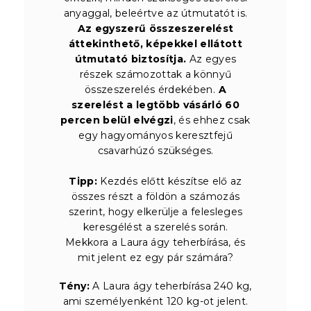
anyaggal, beleértve az útmutatót is.
Az egyszerű összeszerelést
áttekinthető, képekkel ellátott
útmutató biztosítja.
Az egyes
részek számozottak a könnyű
összeszerelés érdekében.
A
szerelést a legtöbb vásárló 60
percen belül elvégzi
, és ehhez csak
egy hagyományos keresztfejű
csavarhúzó szükséges.
Tipp:
Kezdés előtt készítse elő az
összes részt a földön a számozás
szerint, hogy elkerülje a felesleges
keresgélést a szerelés során.
Mekkora a Laura ágy teherbírása, és
mit jelent ez egy pár számára?
Tény:
A Laura ágy teherbírása 240 kg,
ami személyenként 120 kg-ot jelent.