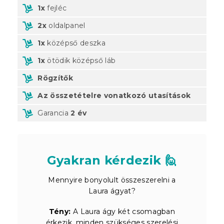
1x
fejléc
2x
oldalpanel
1x
középső deszka
1x
ötödik középső láb
Rögzítők
Az összetételre vonatkozó utasítások
Garancia
2 év
Gyakran kérdezik 🙋
Mennyire bonyolult összeszerelni a
Laura ágyat?
Tény:
A Laura ágy két csomagban
érkezik, minden szükséges szerelési