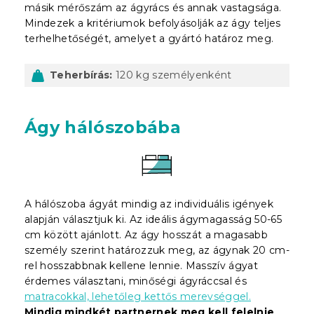
másik mérőszám az ágyrács és annak vastagsága.
Mindezek a kritériumok befolyásolják az ágy teljes
terhelhetőségét, amelyet a gyártó határoz meg.
Teherbírás:
120 kg személyenként
Ágy hálószobába
A hálószoba ágyát mindig az individuális igények
alapján választjuk ki. Az ideális ágymagasság 50-65
cm között ajánlott. Az ágy hosszát a magasabb
személy szerint határozzuk meg, az ágynak 20 cm-
rel hosszabbnak kellene lennie. Masszív ágyat
érdemes választani, minőségi ágyráccsal és
matracokkal, lehetőleg kettős merevséggel.
Mindig mindkét partnernek meg kell felelnie
,