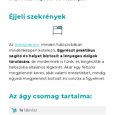
Éjjeli szekrények
Az
éjjeliszekrény
minden hálószobában
mindenképpen kötelező
. Egyrészt praktikus
segítő és helyet biztosít a lényeges dolgok
tárolására
, de modernnek is tűnik, és kiegészítik a
hálószoba általános légkörét. Akár egy feltűnő
megjelenést keres, akár valami eredetibbet, mindig
egyedi megjelenést biztosít és vonzza a figyelmet.
Az ágy csomag tartalma:
1x
lábrész