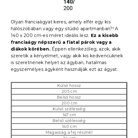
Olyan franciaágyat keres, amely elfér egy kis
hálószobában vagy egy stúdió apartmanban?! A
140 x 200 cm-es méret ideális lesz.
Ez a kisebb
franciaágy népszerű a fiatal párok vagy a
diákok körében.
Éppen ellenkezőleg, azok, akik
szeretik a kényelmet, vagy akik kis kedvencüknek
is szeretnének helyet az ágyban, hatalmas
egyszemélyes ágyként használják ezt az ágyat.
Külső hossz
205 cm
Belső hossz
200 cm
Külső szélesség
147 cm
Belső szélesség
140 cm
Magasság a fej résznél