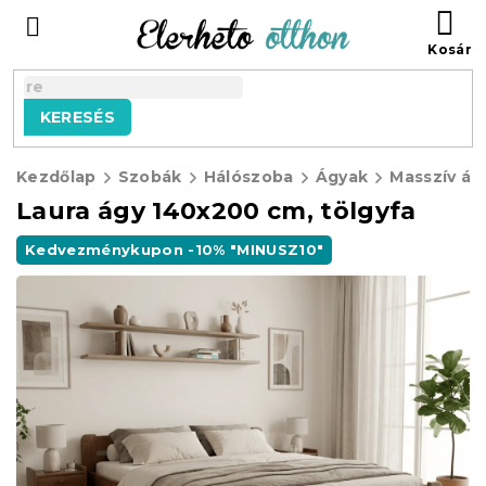
Ugrás
KO
a
fő
tartalomhoz
KERESÉS
Kezdőlap
Szobák
Hálószoba
Ágyak
Masszív ág
Laura ágy 140x200 cm, tölgyfa
Kedvezménykupon -10% "MINUSZ10"