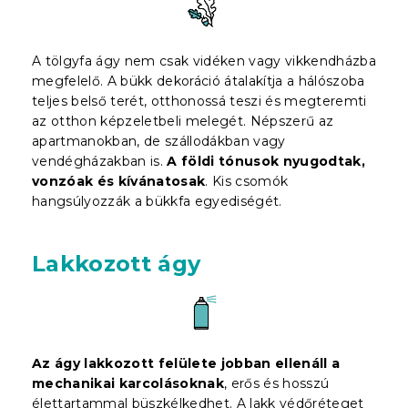
A tölgyfa ágy nem csak vidéken vagy vikkendházba
megfelelő. A bükk dekoráció átalakítja a hálószoba
teljes belső terét, otthonossá teszi és megteremti
az otthon képzeletbeli melegét. Népszerű az
apartmanokban, de szállodákban vagy
vendégházakban is.
A földi tónusok nyugodtak,
vonzóak és kívánatosak
. Kis csomók
hangsúlyozzák a bükkfa egyediségét.
Lakkozott ágy
Az ágy lakkozott felülete jobban ellenáll a
mechanikai karcolásoknak
, erős és hosszú
élettartammal büszkélkedhet. A lakk védőréteget