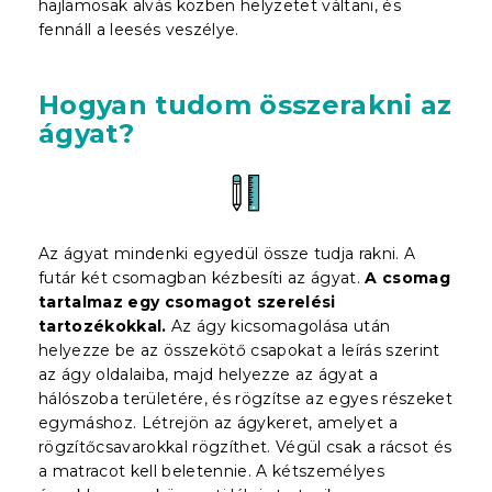
hajlamosak alvás közben helyzetet váltani, és
fennáll a leesés veszélye.
Hogyan tudom összerakni az
ágyat?
Az ágyat mindenki egyedül össze tudja rakni. A
futár két csomagban kézbesíti az ágyat.
A csomag
tartalmaz egy csomagot szerelési
tartozékokkal.
Az ágy kicsomagolása után
helyezze be az összekötő csapokat a leírás szerint
az ágy oldalaiba, majd helyezze az ágyat a
hálószoba területére, és rögzítse az egyes részeket
egymáshoz. Létrejön az ágykeret, amelyet a
rögzítőcsavarokkal rögzíthet. Végül csak a rácsot és
a matracot kell beletennie. A kétszemélyes