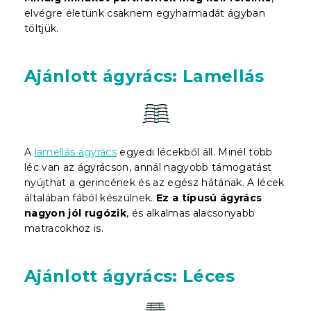
elvégre életünk csaknem egyharmadát ágyban
töltjük.
Ajánlott ágyrács: Lamellás
A
lamellás ágyrács
egyedi lécekből áll. Minél több
léc van az ágyrácson, annál nagyobb támogatást
nyújthat a gerincének és az egész hátának. A lécek
általában fából készülnek.
Ez a típusú ágyrács
nagyon jól rugózik
, és alkalmas alacsonyabb
matracokhoz is.
Ajánlott ágyrács: Léces