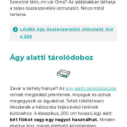
Szeretné látni, mi vár Önre? Az alábbiakban láthatja
a teljes összeszerelési útmutatót. Nincs mitől
tartania.
LAURA ágy összeszerelési útmutató 140
x 200
Ágy alatti tárolódoboz
Zavar a tárhely hiánya?! Az
ágy alatti tárolódobozok
remek megoldást jelentenek. Anyaguk és színük
megegyezik az ágyakéval. Tehát tökéletesen
illeszkedik a hálószoba teljes belső terének
bútoraihoz. A klasszikus, 200 cm hosszú ágy alatt
két fiókot vagy egy nagyot használhat.
Minden
elrejtve lesz, mégis elérhető közelségben.