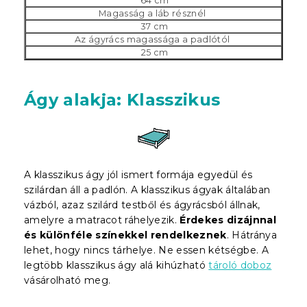
64 cm
Magasság a láb résznél
37 cm
Az ágyrács magassága a padlótól
25 cm
Ágy alakja: Klasszikus
A klasszikus ágy jól ismert formája egyedül és
szilárdan áll a padlón. A klasszikus ágyak általában
vázból, azaz szilárd testből és ágyrácsból állnak,
amelyre a matracot ráhelyezik.
Érdekes dizájnnal
és különféle színekkel rendelkeznek
. Hátránya
lehet, hogy nincs tárhelye. Ne essen kétségbe. A
legtöbb klasszikus ágy alá kihúzható
tároló doboz
vásárolható meg.