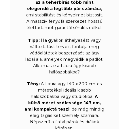
Ez a teherbírás több mint
elegendő a legtöbb pár számára
,
ami stabilitást és kényelmet biztosít.
A masszív fenyőfa szerkezet hosszú
élettartamot garantál sérülés nélkül.
Tipp:
Ha gyakori áthelyezést vagy
változtatást tervez, fontolja meg
védőalátétek beszerzését az ágy
lábai alá, amelyek megvédik a padlót.
Alkalmas-e a Laura ágy kisebb
hálószobákba?
Tény:
A Laura ágy 140 x 200 cm-es
méretekkel ideális kisebb
hálószobákba vagy stúdiókba.
A
külső méret szélessége 147 cm,
ami kompaktá teszi
, de még mindig
elég tágas két személy számára.
Népszerű a fiatal párok és diákok
körében.