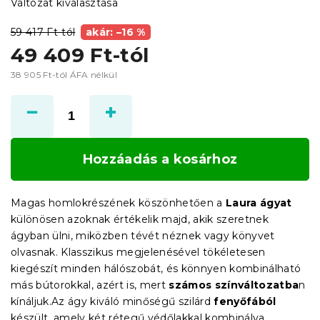
Változat kiválasztása
59 417 Ft-tól
akár: –16 %
49 409 Ft
-tól
38 905 Ft
-tól ÁFA nélkül
Egységár:
Hozzáadás a kosárhoz
Magas homlokrészének köszönhetően a
Laura ágyat
különösen azoknak értékelik majd, akik szeretnek
ágyban ülni, miközben tévét néznek vagy könyvet
olvasnak. Klasszikus megjelenésével tökéletesen
kiegészít minden hálószobát, és könnyen kombinálható
más bútorokkal, azért is, mert
számos színváltozatba
n
kínáljuk.Az ágy kiváló minőségű szilárd
fenyőfából
készült, amely két rétegű védőlakkal kombinálva