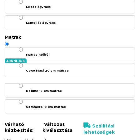
Léces ágyrács
Lamellás ágyrács
Matrac
Matrac nélkül
Coco Maxi 20 cm matrac
Deluxe 10 cm matrac
Sommera 18 cm matrac
Várható
Változat
Szállítási
kézbesítés:
kiválasztása
lehetőségek