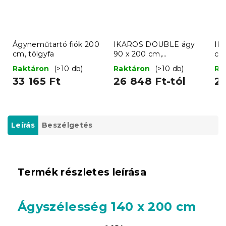
Ágyneműtartó fiók 200
IKAROS DOUBLE ágy
IK
cm, tölgyfa
90 x 200 cm,
cm
fehér/sonoma tölgy
Raktáron
(>10 db)
Raktáron
(>10 db)
Ra
33 165 Ft
26 848 Ft-tól
26
Leírás
Beszélgetés
Termék részletes leírása
Ágyszélesség 140 x 200 cm