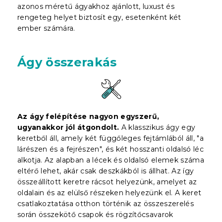
azonos méretű ágyakhoz ajánlott, luxust és
rengeteg helyet biztosít egy, esetenként két
ember számára.
Ágy összerakás
Az ágy felépítése nagyon egyszerű,
ugyanakkor jól átgondolt.
A klasszikus ágy egy
keretből áll, amely két függőleges fejtámlából áll, "a
lárészen és a fejrészen", és két hosszanti oldalsó léc
alkotja. Az alapban a lécek és oldalsó elemek száma
eltérő lehet, akár csak deszkákból is állhat. Az így
összeállított keretre rácsot helyezünk, amelyet az
oldalain és az elülső részeken helyezünk el. A keret
csatlakoztatása otthon történik az összeszerelés
során összekötő csapok és rögzítőcsavarok