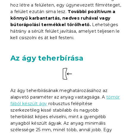
hoz létre a felületen, egy úgynevezett filmréteget,
a felület ezután sima lesz.
További pozitívum a
könnyű karbantartás, nedves ruhával vagy
bútorápolási termékkel törölhető.
Lehetséges
hátrány a sérült felület javítása, amelyet teljesen le
kell csiszolni és át kell festeni.
Az ágy teherbírása
Az ágy teherbírásának meghatározásához az
alapvető paraméter az anyag vastagsága. A
tömör
fából készült ágy
robusztus felépítése
szerkezetileg kissé stabilabb és nagyobb
teherbírást képes elviselni, mint a gyengébb
anyagból készült ágyak. Az anyag minimális
szélessége 25 mm, minél több, annál jobb. Egy