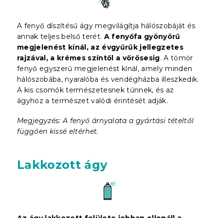
A fenyő díszítésű ágy megvilágítja hálószobáját és
annak teljes belső terét.
A fenyőfa gyönyörű
megjelenést kínál, az évgyűrűk jellegzetes
rajzával, a krémes színtől a vörösesig
. A tömör
fenyő egyszerű megjelenést kínál, amely minden
hálószobába, nyaralóba és vendégházba illeszkedik.
A kis csomók természetesnek tűnnek, és az
ágyhoz a természet valódi érintését adják.
Megjegyzés: A fenyő árnyalata a gyártási tételtől
függően kissé eltérhet.
Lakkozott ágy
Az ágy lakkozott felülete jobban ellenáll a