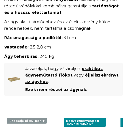
rétegű védőlakkal kombinálva garantálja a
tartósságot
és a hosszú élettartamot
.
Az ágy alatti tárolódoboz és az éjjeli szekrény külön
rendelhetőek, nem tartalma a csomagnak.
Rácsmagasság a padlótól:
31 cm
Vastagság:
2,5-2,8 cm
Ágy teherbírás:
240 kg
Javasoljuk, hogy vásároljon
praktikus
ágyneműtartó fiókot
vagy
éjjeliszekrényt
az ágyhoz
.
Ezek nem részei az ágynak.
Próbálja ki AR-ben ❖
Kedvezménykupon
K
-15% "MINUSZ15"
-1