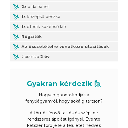
2x
oldalpanel
1x
középső deszka
1x
ötödik középső láb
Rögzítők
Az összetételre vonatkozó utasítások
Garancia
2 év
Gyakran kérdezik 🙋
Hogyan gondoskodjak a
fenyőágyamról, hogy sokáig tartson?
A tömör fenyő tartós és szép, de
rendszeres ápolást igényel. Évente
kétszer törölje le a felületet nedves