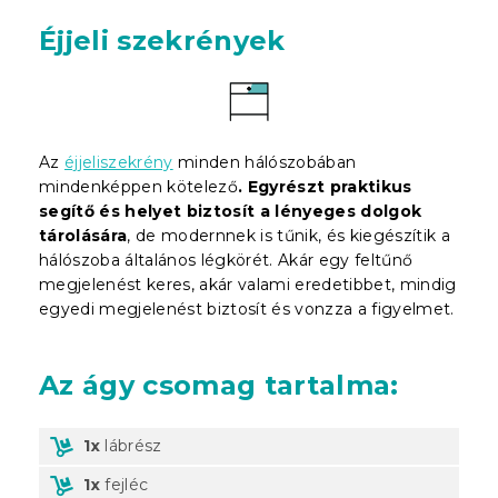
Éjjeli szekrények
Az
éjjeliszekrény
minden hálószobában
mindenképpen kötelező
. Egyrészt praktikus
segítő és helyet biztosít a lényeges dolgok
tárolására
, de modernnek is tűnik, és kiegészítik a
hálószoba általános légkörét. Akár egy feltűnő
megjelenést keres, akár valami eredetibbet, mindig
egyedi megjelenést biztosít és vonzza a figyelmet.
Az ágy csomag tartalma:
1x
lábrész
1x
fejléc