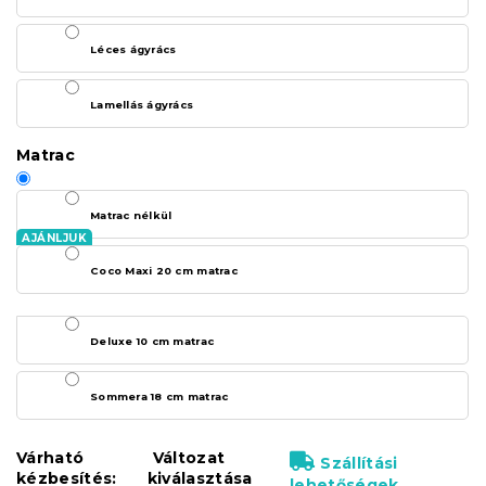
Léces ágyrács
Lamellás ágyrács
Matrac
Matrac nélkül
Coco Maxi 20 cm matrac
Deluxe 10 cm matrac
Sommera 18 cm matrac
Várható
Változat
Szállítási
kézbesítés:
kiválasztása
lehetőségek