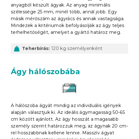
anyagból készült ágyak. Az anyag minimális
szélessége 25 mm, minél több, annál jobb. Egy
másik mérőszám az ágyrács és annak vastagsága.
Mindezek a kritériumok befolyásolják az ágy teljes
terhelhetőségét, amelyet a gyártó határoz meg.
Teherbírás:
120 kg személyenként
Ágy hálószobába
A hálószoba ágyát mindig az individuális igények
alapján választjuk ki. Az ideális ágymagasság 50-65
cm között ajánlott. Az ágy hosszát a magasabb
személy szerint határozzuk meg, az ágynak 20 cm-
rel hosszabbnak kellene lennie. Masszív ágyat