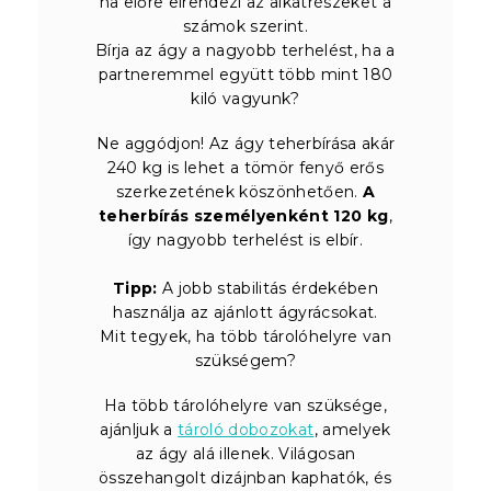
ha előre elrendezi az alkatrészeket a
számok szerint.
Bírja az ágy a nagyobb terhelést, ha a
partneremmel együtt több mint 180
kiló vagyunk?
Ne aggódjon! Az ágy teherbírása akár
240 kg is lehet a tömör fenyő erős
szerkezetének köszönhetően.
A
teherbírás személyenként 120 kg
,
így nagyobb terhelést is elbír.
Tipp:
A jobb stabilitás érdekében
használja az ajánlott ágyrácsokat.
Mit tegyek, ha több tárolóhelyre van
szükségem?
Ha több tárolóhelyre van szüksége,
ajánljuk a
tároló dobozokat
, amelyek
az ágy alá illenek. Világosan
összehangolt dizájnban kaphatók, és