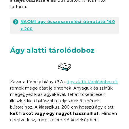
a teljes összeszerelési útmutatót. Nincs mitől
tartania.
NAOMI ágy összeszerelési útmutató 140
x 200
Ágy alatti tárolódoboz
Zavar a tárhely hiánya?! Az
ágy alatti tárolódobozok
remek megoldást jelentenek. Anyaguk és színük
megegyezik az ágyakéval. Tehát tökéletesen
illeszkedik a hálószoba teljes belső terének
bútoraihoz. A klasszikus, 200 cm hosszú ágy alatt
két fiókot vagy egy nagyot használhat.
Minden
elrejtve lesz, mégis elérhető közelségben.