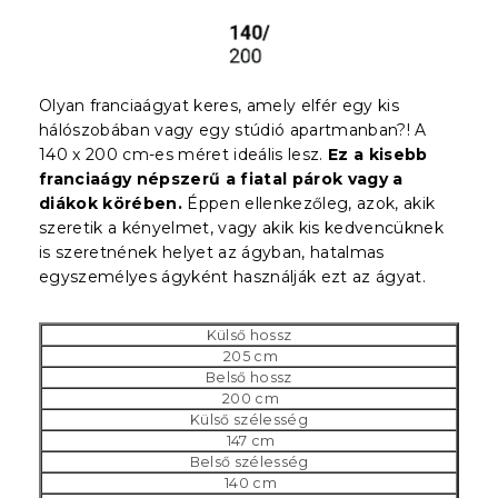
Olyan franciaágyat keres, amely elfér egy kis
hálószobában vagy egy stúdió apartmanban?! A
140 x 200 cm-es méret ideális lesz.
Ez a kisebb
franciaágy népszerű a fiatal párok vagy a
diákok körében.
Éppen ellenkezőleg, azok, akik
szeretik a kényelmet, vagy akik kis kedvencüknek
is szeretnének helyet az ágyban, hatalmas
egyszemélyes ágyként használják ezt az ágyat.
Külső hossz
205 cm
Belső hossz
200 cm
Külső szélesség
147 cm
Belső szélesség
140 cm