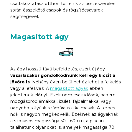
csatlakoztatása otthon történik az összeszerelés
során összekötő csapok és rögzítőcsavarok
segítségével.
Magasított ágy
Az ágy hosszú távú befektetés, ezért új ágy
vásárlásakor gondolkodnunk kell egy kicsit a
jövőre is
. Néhány éven belül nehéz lehet a felkelés
vagy a lefekvés. A
magasított ágyak
ebben
jelentenek előnyt. Ezek nem csak idősek, hanem
mozgásproblémákkal, ízületi fájdalmakkal vagy
nagyobb súlyúak számára is alkalmasak. A terhes
nők is nagyon megkedvelik. Ezeknek az ágyaknak
a szokásos magassága 50 - 60 cm, a piacon
találhatunk olyanokat is, amelyek magassága 70