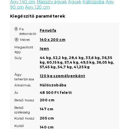
Ágy 140 cm
Masszív ágyak
Ágyak
Hálószoba
Ágy
90 cm
Ágy 120 cm
Kiegészítő paraméterek
Fa
?
Fenyőfa
dekoráció
Méret
140 x 200 cm
?
Magasított
Igen
ágy
Súly
44 kg, 52,2 kg, 28,4 kg, 33,6 kg, 36,35
kg, 60,15 kg, 57,4 kg, 49,5 kg, 36,05 kg,
57,45 kg, 54,7 kg, 41,25 kg
Ágy
120 kg személyenként
teherbírása
Alkalmas
Hálószobába
Ár
48 500 Ft felett
Belső hossz
200 cm
Belső
147 cm
szélesség
Külső hossz
205 cm
Külső
140 cm