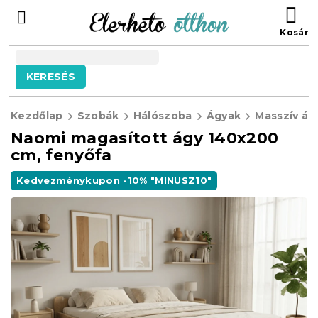
Ugrás
KO
a
fő
tartalomhoz
KERESÉS
Kezdőlap
Szobák
Hálószoba
Ágyak
Masszív ág
Naomi magasított ágy 140x200
cm, fenyőfa
Kedvezménykupon -10% "MINUSZ10"