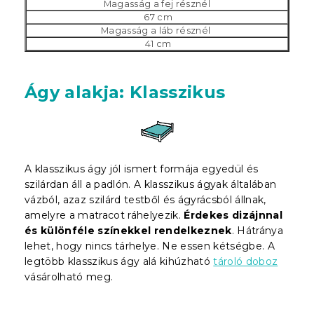
Magasság a fej résznél
67 cm
Magasság a láb résznél
41 cm
Ágy alakja: Klasszikus
A klasszikus ágy jól ismert formája egyedül és
szilárdan áll a padlón. A klasszikus ágyak általában
vázból, azaz szilárd testből és ágyrácsból állnak,
amelyre a matracot ráhelyezik.
Érdekes dizájnnal
és különféle színekkel rendelkeznek
. Hátránya
lehet, hogy nincs tárhelye. Ne essen kétségbe. A
legtöbb klasszikus ágy alá kihúzható
tároló doboz
vásárolható meg.