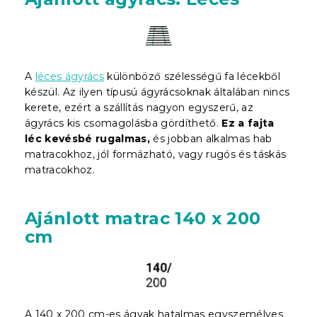
A
léces ágyrács
különböző szélességű fa lécekből
készül. Az ilyen típusú ágyrácsoknak általában nincs
kerete, ezért a szállítás nagyon egyszerű, az
ágyrács kis csomagolásba gördíthető.
Ez a fajta
léc kevésbé rugalmas,
és jobban alkalmas hab
matracokhoz, jól formázható, vagy rugós és táskás
matracokhoz.
Ajánlott matrac 140 x 200
cm
A 140 x 200 cm-es ágyak hatalmas egyszemélyes