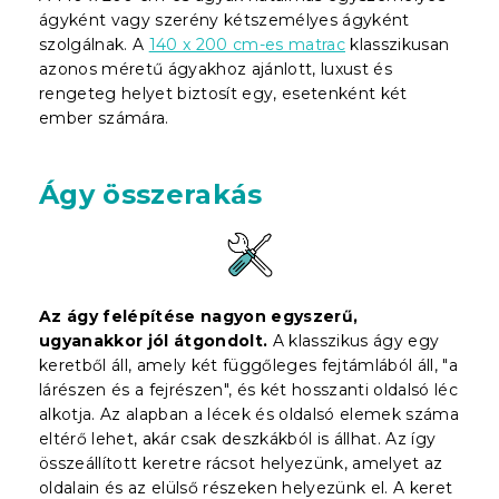
ágyként vagy szerény kétszemélyes ágyként
szolgálnak. A
140 x 200 cm-es matrac
klasszikusan
azonos méretű ágyakhoz ajánlott, luxust és
rengeteg helyet biztosít egy, esetenként két
ember számára.
Ágy összerakás
Az ágy felépítése nagyon egyszerű,
ugyanakkor jól átgondolt.
A klasszikus ágy egy
keretből áll, amely két függőleges fejtámlából áll, "a
lárészen és a fejrészen", és két hosszanti oldalsó léc
alkotja. Az alapban a lécek és oldalsó elemek száma
eltérő lehet, akár csak deszkákból is állhat. Az így
összeállított keretre rácsot helyezünk, amelyet az
oldalain és az elülső részeken helyezünk el. A keret