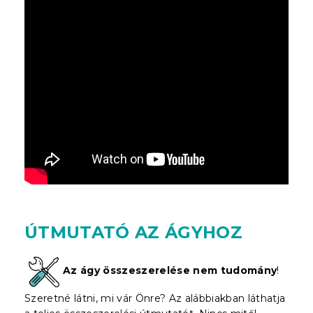
ÚTMUTATÓ AZ ÁGYHOZ
Az ágy összeszerelése nem tudomány
!
Szeretné látni, mi vár Önre? Az alábbiakban láthatja