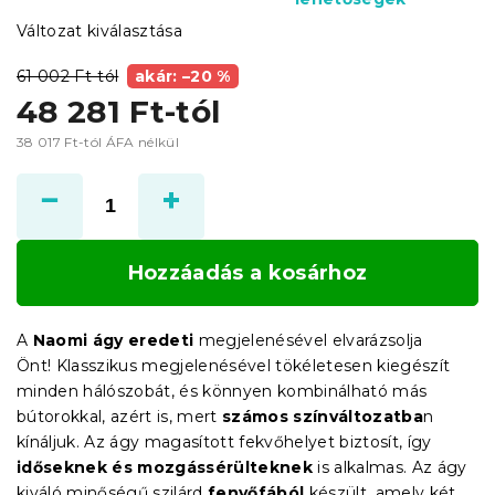
Változat kiválasztása
61 002 Ft-tól
akár: –20 %
48 281 Ft
-tól
38 017 Ft
-tól ÁFA nélkül
Egységár:
Hozzáadás a kosárhoz
A
Naomi ágy eredeti
megjelenésével elvarázsolja
Önt!
Klasszikus megjelenésével tökéletesen kiegészít
minden hálószobát, és könnyen kombinálható más
bútorokkal, azért is, mert
számos színváltozatba
n
kínáljuk. Az ágy magasított fekvőhelyet biztosít, így
időseknek és mozgássérülteknek
is alkalmas. Az ágy
kiváló minőségű szilárd
fenyőfából
készült, amely két