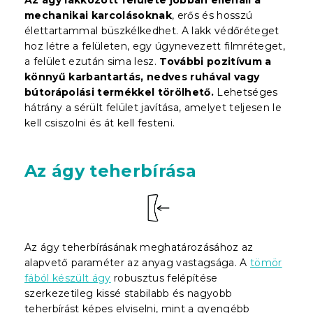
mechanikai karcolásoknak
, erős és hosszú
élettartammal büszkélkedhet. A lakk védőréteget
hoz létre a felületen, egy úgynevezett filmréteget,
a felület ezután sima lesz.
További pozitívum a
könnyű karbantartás, nedves ruhával vagy
bútorápolási termékkel törölhető.
Lehetséges
hátrány a sérült felület javítása, amelyet teljesen le
kell csiszolni és át kell festeni.
Az ágy teherbírása
Az ágy teherbírásának meghatározásához az
alapvető paraméter az anyag vastagsága. A
tömör
fából készült ágy
robusztus felépítése
szerkezetileg kissé stabilabb és nagyobb
teherbírást képes elviselni, mint a gyengébb