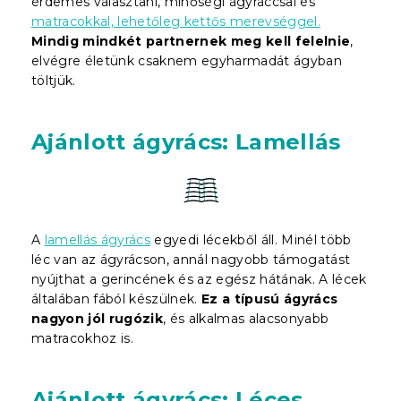
érdemes választani, minőségi ágyráccsal és
matracokkal, lehetőleg kettős merevséggel.
Mindig mindkét partnernek meg kell felelnie
,
elvégre életünk csaknem egyharmadát ágyban
töltjük.
Ajánlott ágyrács: Lamellás
A
lamellás ágyrács
egyedi lécekből áll. Minél több
léc van az ágyrácson, annál nagyobb támogatást
nyújthat a gerincének és az egész hátának. A lécek
általában fából készülnek.
Ez a típusú ágyrács
nagyon jól rugózik
, és alkalmas alacsonyabb
matracokhoz is.
Ajánlott ágyrács: Léces