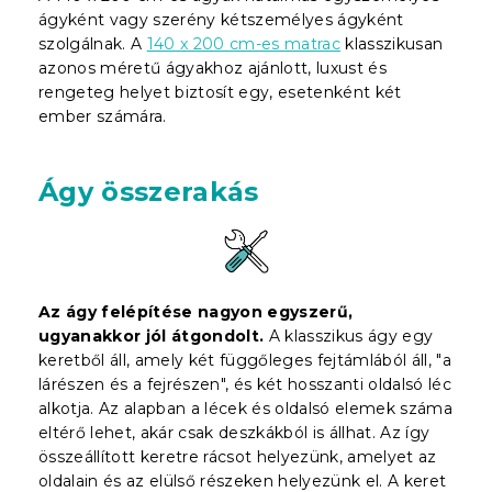
ágyként vagy szerény kétszemélyes ágyként
szolgálnak. A
140 x 200 cm-es matrac
klasszikusan
azonos méretű ágyakhoz ajánlott, luxust és
rengeteg helyet biztosít egy, esetenként két
ember számára.
Ágy összerakás
Az ágy felépítése nagyon egyszerű,
ugyanakkor jól átgondolt.
A klasszikus ágy egy
keretből áll, amely két függőleges fejtámlából áll, "a
lárészen és a fejrészen", és két hosszanti oldalsó léc
alkotja. Az alapban a lécek és oldalsó elemek száma
eltérő lehet, akár csak deszkákból is állhat. Az így
összeállított keretre rácsot helyezünk, amelyet az
oldalain és az elülső részeken helyezünk el. A keret