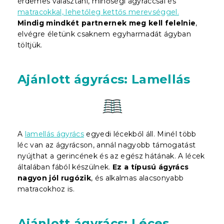
érdemes választani, minőségi ágyráccsal és
matracokkal, lehetőleg kettős merevséggel.
Mindig mindkét partnernek meg kell felelnie
,
elvégre életünk csaknem egyharmadát ágyban
töltjük.
Ajánlott ágyrács: Lamellás
A
lamellás ágyrács
egyedi lécekből áll. Minél több
léc van az ágyrácson, annál nagyobb támogatást
nyújthat a gerincének és az egész hátának. A lécek
általában fából készülnek.
Ez a típusú ágyrács
nagyon jól rugózik
, és alkalmas alacsonyabb
matracokhoz is.
Ajánlott ágyrács: Léces