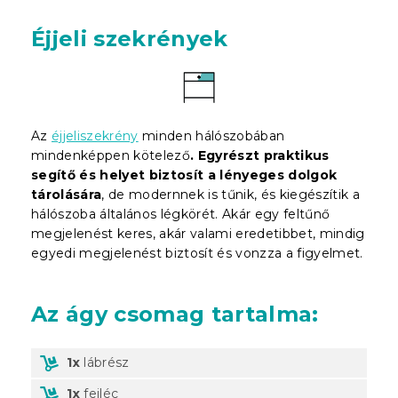
Éjjeli szekrények
Az
éjjeliszekrény
minden hálószobában
mindenképpen kötelező
. Egyrészt praktikus
segítő és helyet biztosít a lényeges dolgok
tárolására
, de modernnek is tűnik, és kiegészítik a
hálószoba általános légkörét. Akár egy feltűnő
megjelenést keres, akár valami eredetibbet, mindig
egyedi megjelenést biztosít és vonzza a figyelmet.
Az ágy csomag tartalma:
1x
lábrész
1x
fejléc