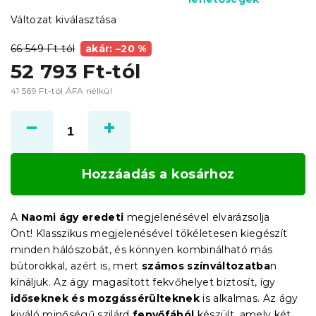
Változat kiválasztása
66 549 Ft-tól
akár: –20 %
52 793 Ft
-tól
41 569 Ft
-tól ÁFA nélkül
Egységár:
Hozzáadás a kosárhoz
A
Naomi ágy eredeti
megjelenésével elvarázsolja
Önt!
Klasszikus megjelenésével tökéletesen kiegészít
minden hálószobát, és könnyen kombinálható más
bútorokkal, azért is, mert
számos színváltozatba
n
kínáljuk. Az ágy magasított fekvőhelyet biztosít, így
időseknek és mozgássérülteknek
is alkalmas. Az ágy
kiváló minőségű szilárd
fenyőfából
készült, amely két