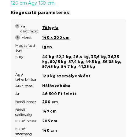
120 cm
Ágy 160 cm
Kiegészítő paraméterek
Fa
?
Tölgyfa
dekoráció
Méret
140 x 200 cm
?
Magasított
Igen
ágy
Súly
44 kg, 52,2 kg, 28,4 kg, 33,6 kg, 36,35
kg, 60,15 kg, 57,4 kg, 49,5 kg, 36,05 kg,
57,45 kg, 54,7 kg, 41,25 kg
Ágy
120 kg személyenként
teherbírása
Alkalmas
Hálószobába
Ár
48 500 Ft felett
Belső hossz
200 cm
Belső
147 cm
szélesség
Külső hossz
205 cm
Külső
140 cm
szélesség