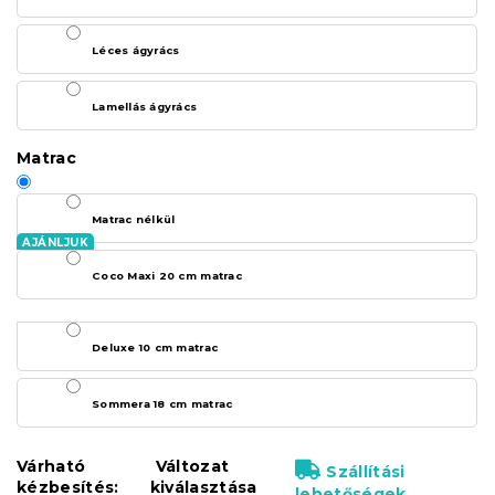
Léces ágyrács
Lamellás ágyrács
Matrac
Matrac nélkül
Coco Maxi 20 cm matrac
Deluxe 10 cm matrac
Sommera 18 cm matrac
Várható
Változat
Szállítási
kézbesítés:
kiválasztása
lehetőségek