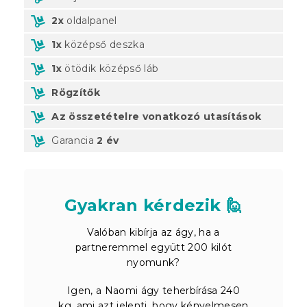
2x
oldalpanel
1x
középső deszka
1x
ötödik középső láb
Rögzítők
Az összetételre vonatkozó utasítások
Garancia
2 év
Gyakran kérdezik 🙋
Valóban kibírja az ágy, ha a
partneremmel együtt 200 kilót
nyomunk?
Igen, a Naomi ágy teherbírása 240
kg, ami azt jelenti, hogy kényelmesen