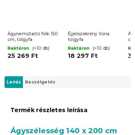
Ágyneműtartó fiók 150
Éjjeliszekrény Ilona
Ág
cm, tölgyfa
tölgyfa
cm,
Raktáron
(>10 db)
Raktáron
(>10 db)
Ra
25 269 Ft
18 297 Ft
33
Leírás
Beszélgetés
Termék részletes leírása
Ágyszélesség 140 x 200 cm