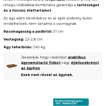
rétegű védőlakkal kombinálva garantálja a
tartósságot
és a hosszú élettartamot
.
Az ágy alatti tárolódoboz és az éjjeli szekrény külön
rendelhetőek, nem tartalma a csomagnak.
Rácsmagasság a padlótól:
31 cm
Vastagság:
2,5-2,8 cm
Ágy teherbírás:
240 kg
Javasoljuk, hogy vásároljon
praktikus
ágyneműtartó fiókot
vagy
éjjeliszekrényt
az ágyhoz
.
Ezek nem részei az ágynak.
Kedvezménykupon
-15% "MINUSZ15"