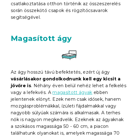
csatlakoztatása otthon történik az összeszerelés
során összekötő csapok és rögzítőcsavarok
segítségével.
Magasított ágy
Az ágy hosszú távú befektetés, ezért új ágy
vásárlásakor gondolkodnunk kell egy kicsit a
jövőre is
. Néhány éven belül nehéz lehet a felkelés
vagy a lefekvés. A
magasított ágyak
ebben
jelentenek előnyt. Ezek nem csak idősek, hanem
mozgásproblémákkal, ízületi fájdalmakkal vagy
nagyobb súlyúak számára is alkalmasak. A terhes
nők is nagyon megkedvelik. Ezeknek az ágyaknak
a szokásos magassága 50 - 60 cm, a piacon
találhatunk olyanokat is, amelyek magassága 70