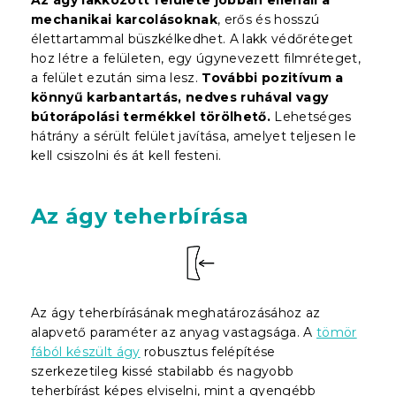
mechanikai karcolásoknak
, erős és hosszú
élettartammal büszkélkedhet. A lakk védőréteget
hoz létre a felületen, egy úgynevezett filmréteget,
a felület ezután sima lesz.
További pozitívum a
könnyű karbantartás, nedves ruhával vagy
bútorápolási termékkel törölhető.
Lehetséges
hátrány a sérült felület javítása, amelyet teljesen le
kell csiszolni és át kell festeni.
Az ágy teherbírása
Az ágy teherbírásának meghatározásához az
alapvető paraméter az anyag vastagsága. A
tömör
fából készült ágy
robusztus felépítése
szerkezetileg kissé stabilabb és nagyobb
teherbírást képes elviselni, mint a gyengébb