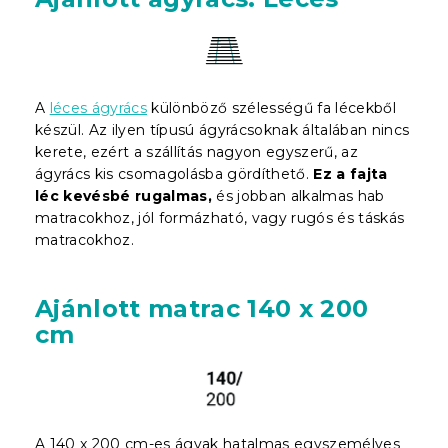
A
léces ágyrács
különböző szélességű fa lécekből
készül. Az ilyen típusú ágyrácsoknak általában nincs
kerete, ezért a szállítás nagyon egyszerű, az
ágyrács kis csomagolásba gördíthető.
Ez a fajta
léc kevésbé rugalmas,
és jobban alkalmas hab
matracokhoz, jól formázható, vagy rugós és táskás
matracokhoz.
Ajánlott matrac 140 x 200
cm
A 140 x 200 cm-es ágyak hatalmas egyszemélyes