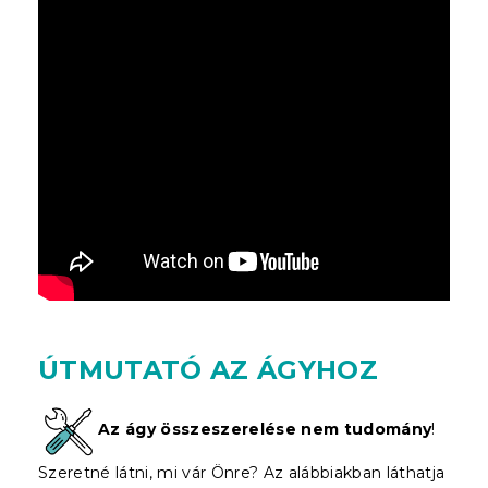
ÚTMUTATÓ AZ ÁGYHOZ
Az ágy összeszerelése nem tudomány
!
Szeretné látni, mi vár Önre? Az alábbiakban láthatja