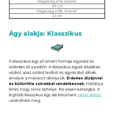
Magasság a fej résznél
67 cm
Magasság a láb résznél
41 cm
Ágy alakja: Klasszikus
A klasszikus ágy jól ismert formája egyedül és
szilárdan áll a padlón. A klasszikus ágyak általában
vázból, azaz szilárd testből és ágyrácsból állnak,
amelyre a matracot ráhelyezik.
Érdekes dizájnnal
és különféle színekkel rendelkeznek
. Hátránya
lehet, hogy nincs tárhelye. Ne essen kétségbe. A
legtöbb klasszikus ágy alá kihúzható
tároló doboz
vásárolható meg.