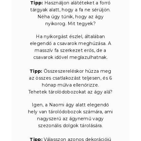
Tipp:
Használjon alátéteket a forró
tárgyak alatt, hogy a fa ne sérüljön.
Néha úgy tűnik, hogy az ágy
nyikorog. Mit tegyek?
Ha nyikorgást észlel, általában
elegendő a csavarok meghúzása. A
masszív fa szerkezet erős, de a
csavarok idővel meglazulhatnak.
Tipp:
Összeszereléskor húzza meg
az összes csatlakozást teljesen, és 6
hónap múlva ellenőrizze.
Tehetek tárolódobozokat az ágy alá?
Igen, a Naomi ágy alatt elegendő
hely van tárolódobozok számára, ami
nagyszerű az ágynemű vagy
szezonális dolgok tárolására.
Tipp:
Válasszon azonos dekorációjú