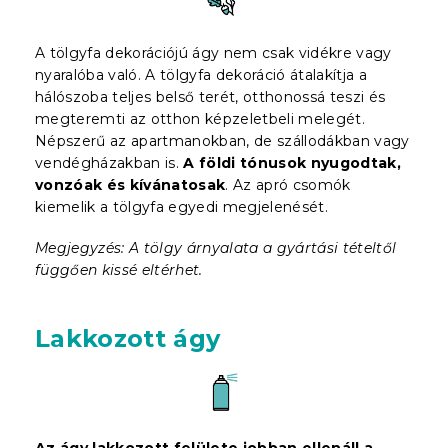
A tölgyfa dekorációjú ágy nem csak vidékre vagy
nyaralóba való. A tölgyfa dekoráció átalakítja a
hálószoba teljes belső terét, otthonossá teszi és
megteremti az otthon képzeletbeli melegét.
Népszerű az apartmanokban, de szállodákban vagy
vendégházakban is.
A földi tónusok nyugodtak,
vonzóak és kívánatosak
. Az apró csomók
kiemelik a tölgyfa egyedi megjelenését.
Megjegyzés: A tölgy árnyalata a gyártási tételtől
függően kissé eltérhet.
Lakkozott ágy
Az ágy lakkozott felülete jobban ellenáll a