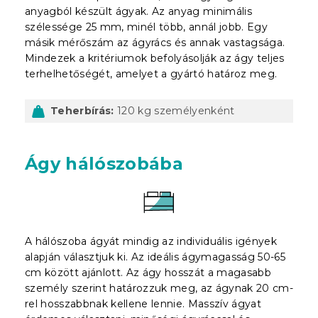
anyagból készült ágyak. Az anyag minimális
szélessége 25 mm, minél több, annál jobb. Egy
másik mérőszám az ágyrács és annak vastagsága.
Mindezek a kritériumok befolyásolják az ágy teljes
terhelhetőségét, amelyet a gyártó határoz meg.
Teherbírás:
120 kg személyenként
Ágy hálószobába
A hálószoba ágyát mindig az individuális igények
alapján választjuk ki. Az ideális ágymagasság 50-65
cm között ajánlott. Az ágy hosszát a magasabb
személy szerint határozzuk meg, az ágynak 20 cm-
rel hosszabbnak kellene lennie. Masszív ágyat