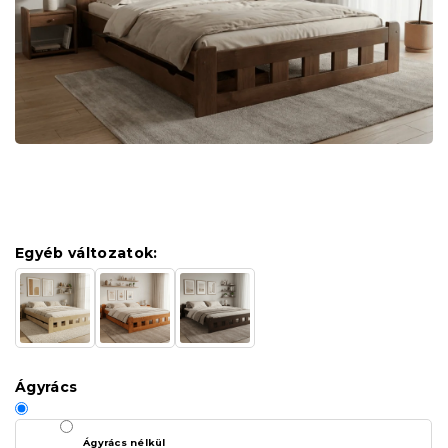
Egyéb változatok:
Ágyrács
Ágyrács nélkül