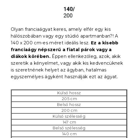
Olyan franciaágyat keres, amely elfér egy kis
hálószobában vagy egy stúdió apartmanban?! A
140 x 200 cm-es méret ideális lesz.
Ez a kisebb
franciaágy népszerű a fiatal párok vagy a
diákok körében.
Éppen ellenkezőleg, azok, akik
szeretik a kényelmet, vagy akik kis kedvencüknek
is szeretnének helyet az ágyban, hatalmas
egyszemélyes ágyként használják ezt az ágyat.
Külső hossz
205 cm
Belső hossz
200 cm
Külső szélesség
147 cm
Belső szélesség
140 cm