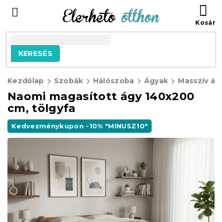
Ugrás
KO
a
fő
tartalomhoz
KERESÉS
Kezdőlap
Szobák
Hálószoba
Ágyak
Masszív ág
Naomi magasított ágy 140x200
cm, tölgyfa
Kedvezménykupon -10% "MINUSZ10"