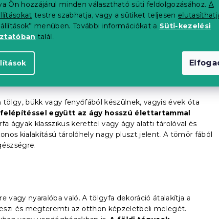
tva Ön hozzájárul minden választható süti feldolgozásához.
A
llításokat
testre szabhatja, vagy a sütiket teljesen
elutasíthatj
 és szilárdan áll a padlón. A klasszikus ágyak általában
eállítások” menüben. További információkat a
Süti-kezelési
 állnak, amelyre a matracot ráhelyezik.
Érdekes dizájnnal és
oztatóban
talál.
tránya lehet, hogy nincs tárhelye. Ne essen kétségbe. A
ló doboz
vásárolható meg.
Elfog
lítások
tölgy, bükk vagy fenyőfából készülnek, vagyis évek óta
felépítéssel együtt az ágy hosszú élettartammal
a ágyak klasszikus kerettel vagy ágy alatti tárolóval és
os kialakítású tárolóhely nagy pluszt jelent. A tömör fából
gészségre.
e vagy nyaralóba való. A tölgyfa dekoráció átalakítja a
 teszi és megteremti az otthon képzeletbeli melegét.