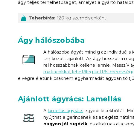
ágy teljes terhelhetőségét, amelyet a gyártó határo
Teherbírás:
120 kg személyenként
Ágy hálószobába
A hálószoba ágyát mindig az individuális 
cm között ajánlott. Az ágy hosszát a ma
rel hosszabbnak kellene lennie. Masszív 
matracokkal, lehetőleg kettős merevségg
elvégre életünk csaknem egyharmadát ágyban töltjü
Ajánlott ágyrács: Lamellás
A
lamellás ágyrács
egyedi lécekből áll. M
nyújthat a gerincének és az egész hátának
nagyon jól rugózik
, és alkalmas alacson