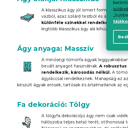
kattin
sütibeá
A klasszikus ágy jól ismert formája egyedül
„Sütib
vázból, azaz szilárd testből és ágyrácsból
tájék
különféle színekkel rendelkeznek
. Há
legtöbb klasszikus ágy alá kihúzható
táro
Beál
Ágy anyaga: Masszív
A minőségi tömörfa ágyak leggyakrabban 
bevált anyagot használnak.
A robusztus 
rendelkezik, károsodás nélkül.
A tömörf
ágyráccsal rendelkeznek. Manapság az azon
készült ágyak erősek, tartósak és ártalmatlanok az e
Fa dekoráció: Tölgy
A tölgyfa dekorációjú ágy nem csak vidékr
hálószoba teljes belső terét, otthonossá