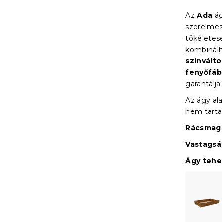
Az
Ada
ág
szerelmes
tökéletes
kombinálh
színvált
fenyőfáb
garantálja
Az ágy ala
nem tart
Rácsmaga
Vastagsá
Ágy teher