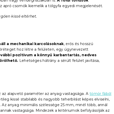
ákban vagy vendégházakban is.
A földi tónusok
Az apró csomók kiemelik a tölgyfa egyedi megjelenését.
gően kissé eltérhet.
náll a mechanikai karcolásoknak
, erős és hosszú
réteget hoz létre a felületen, egy úgynevezett
vábbi pozitívum a könnyű karbantartás, nedves
örölhető.
Lehetséges hátrány a sérült felület javítása,
 az alapvető paraméter az anyag vastagsága. A
tömör fából
ileg kissé stabilabb és nagyobb teherbírást képes elviselni,
 Az anyag minimális szélessége 25 mm, minél több, annál
annak vastagsága. Mindezek a kritériumok befolyásolják az