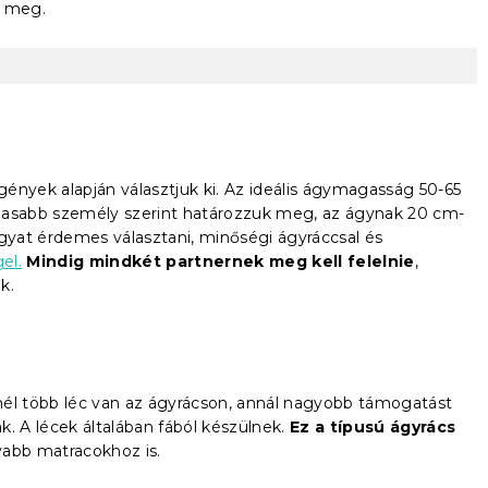
z meg.
igények alapján választjuk ki. Az ideális ágymagasság 50-65
gasabb személy szerint határozzuk meg, az ágynak 20 cm-
ágyat érdemes választani, minőségi ágyráccsal és
el.
Mindig mindkét partnernek meg kell felelnie
,
k.
inél több léc van az ágyrácson, annál nagyobb támogatást
. A lécek általában fából készülnek.
Ez a típusú ágyrács
yabb matracokhoz is.