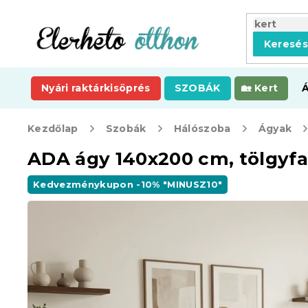
Ugrás
a
fő
Keresé
tartalomhoz
Nyári raktárkisöprés
SZOBÁK
Kert
Kezdőlap
Szobák
Hálószoba
Ágyak
ADA ágy 140x200 cm, tölgyfa
Kedvezménykupon -10% "MINUSZ10"