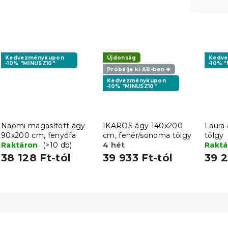
Kedvezménykupon
Újdonság
Kedv
-10% "MINUSZ10"
-10% 
Próbálja ki AR-ben ❖
Kedvezménykupon
-10% "MINUSZ10"
Naomi magasított ágy
IKAROS ágy 140x200
Laura
90x200 cm, fenyőfa
cm, fehér/sonoma tölgy
tölgy
Raktáron
(>10 db)
4 hét
Rakt
38 128 Ft-tól
39 933 Ft-tól
39 2