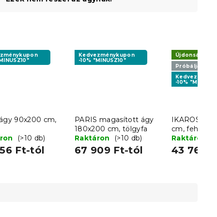
ezménykupon
Kedvezménykupon
Újdonság
"MINUSZ10"
-10% "MINUSZ10"
Próbálja ki A
Kedvezményk
-10% "MINUSZ1
 ágy 90x200 cm,
PARIS magasított ágy
IKAROS ágy
180x200 cm, tölgyfa
cm, fehér/s
áron
(>10 db)
Raktáron
(>10 db)
Raktáron
(
56 Ft-tól
67 909 Ft-tól
43 769 F