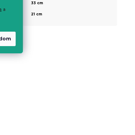
Magasság a
33 cm
láb résznél
a
a
Magasság a
21 cm
talajtól
adom