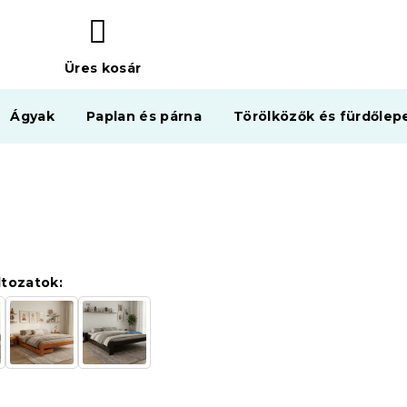
Üres kosár
KOSÁR
Ágyak
Paplan és párna
Törölközők és fürdőlep
ltozatok: