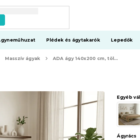
s
Ágyneműhuzat
Plédek és ágytakarók
Lepedők
Masszív ágyak
ADA ágy 140x200 cm, tölgyfa
Egyéb vá
Ágyrács