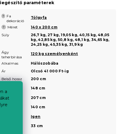
iegészítő paraméterek
Fa
?
Tölgyfa
dekoráció
Méret
140 x 200 cm
?
Súly
26,7 kg, 27 kg, 19,05 kg, 40,15 kg, 48,05
kg, 42,85 kg, 50,8 kg, 48,1 kg, 34,65 kg,
24,25 kg, 45,35 kg, 31,9 kg
Ágy
120 kg személyenként
teherbírása
Alkalmas
Hálószobába
Ár
Olcsó 41 000 Ft-ig
Belső hossz
200 cm
Belső
148 cm
n a
szélesség
Külső hossz
207 cm
iákat
lyre
Külső
140 cm
szélesség
Lakkozott
Igen
Magasság a
33 cm
fej résznél
a