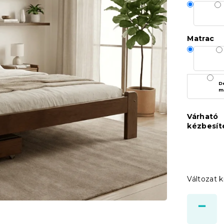
Matrac
D
m
Várható
kézbesít
Változat k