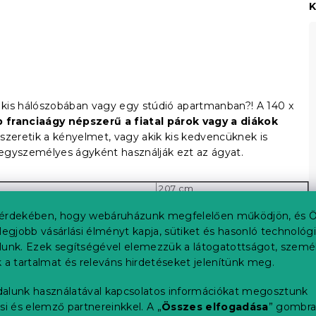
K
y kis hálószobában vagy egy stúdió apartmanban?! A 140 x
b franciaágy népszerű a fiatal párok vagy a diákok
szeretik a kényelmet, vagy akik kis kedvencüknek is
egyszemélyes ágyként használják ezt az ágyat.
207 cm
200 cm
148 cm
érdekében, hogy webáruházunk megfelelően működjön, és Ö
140 cm
legjobb vásárlási élményt kapja, sütiket és hasonló technológ
33 cm
lunk. Ezek segítségével elemezzük a látogatottságot, szemé
33 cm
 a tartalmat és releváns hirdetéseket jelenítünk meg.
21 cm
alunk használatával kapcsolatos információkat megosztunk
si és elemző partnereinkkel. A „
Összes elfogadása
” gombr