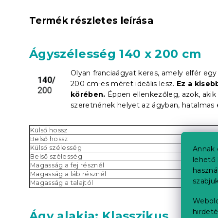
Termék részletes leírása
Ágyszélesség 140 x 200 cm
Olyan franciaágyat keres, amely elfér eg
200 cm-es méret ideális lesz.
Ez a kiseb
körében.
Éppen ellenkezőleg, azok, akik 
szeretnének helyet az ágyban, hatalmas 
Külső hossz
Belső hossz
Külső szélesség
Annak 
Belső szélesség
lehető 
Magasság a fej résznél
haszná
Magasság a láb résznél
szabjuk
Magasság a talajtól
Webold
hirdeté
Ágy alakja: Klasszikus