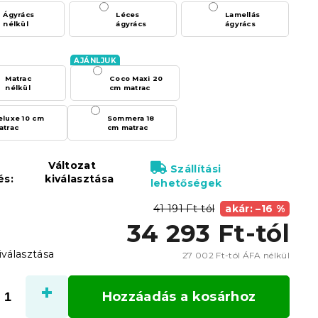
Ágyrács
Léces
Lamellás
nélkül
ágyrács
ágyrács
Matrac
Coco Maxi 20
nélkül
cm matrac
eluxe 10 cm
Sommera 18
atrac
cm matrac
Változat
Szállítási
és:
kiválasztása
lehetőségek
41 191 Ft-tól
akár: –16 %
34 293 Ft
-tól
iválasztása
27 002 Ft
-tól ÁFA nélkül
Egysé
Hozzáadás a kosárhoz