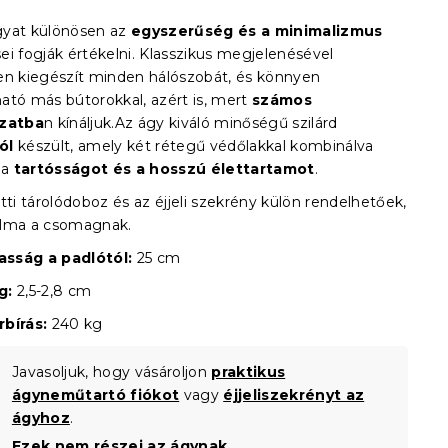
yat különösen az
egyszerűség és a minimalizmus
ei fogják értékelni. Klasszikus megjelenésével
en kiegészít minden hálószobát, és könnyen
ató más bútorokkal, azért is, mert
számos
ozatba
n kínáljuk.Az ágy kiváló minőségű szilárd
ól
készült, amely két rétegű védőlakkal kombinálva
 a
tartósságot és a hosszú élettartamot
.
tti tárolódoboz és az éjjeli szekrény külön rendelhetőek,
alma a csomagnak.
sság a padlótól:
25 cm
g:
2,5-2,8 cm
bírás:
240 kg
Javasoljuk, hogy vásároljon
praktikus
ágyneműtartó fiókot
vagy
éjjeliszekrényt az
ágyhoz
.
Ezek nem részei az ágynak.