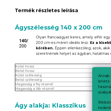
Termék részletes leírása
Ágyszélesség 140 x 200 cm
Olyan franciaágyat keres, amely elfér eg
200 cm-es méret ideális lesz.
Ez a kiseb
körében.
Éppen ellenkezőleg, azok, akik 
szeretnének helyet az ágyban, hatalmas 
Külső hossz
Belső hossz
Külső szélesség
Annak 
Belső szélesség
lehető 
Magasság a fej résznél
haszná
Magasság a láb résznél
szabjuk
Webold
Ágy alakja: Klasszikus
hirdeté