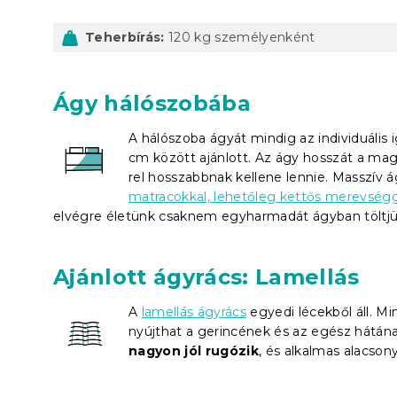
Teherbírás:
120 kg személyenként
Ágy hálószobába
A hálószoba ágyát mindig az individuális 
cm között ajánlott. Az ágy hosszát a ma
rel hosszabbnak kellene lennie. Masszív 
matracokkal, lehetőleg kettős merevségg
elvégre életünk csaknem egyharmadát ágyban töltjü
Ajánlott ágyrács: Lamellás
A
lamellás ágyrács
egyedi lécekből áll. M
nyújthat a gerincének és az egész hátának
nagyon jól rugózik
, és alkalmas alacson