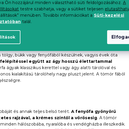
tva Ön hozzájárul minden választható süti feldolgozásához.
A
 és szilárdan áll a padlón. A klasszikus ágyak általában
llításokat
testre szabhatja, vagy a sütiket teljesen
elutasíthatj
 állnak, amelyre a matracot ráhelyezik.
Érdekes dizájnnal és
eállítások” menüben. További információkat a
Süti-kezelési
tránya lehet, hogy nincs tárhelye. Ne essen kétségbe. A
oztatóban
talál.
ló doboz
vásárolható meg.
Elfog
lítások
tölgy, bükk vagy fenyőfából készülnek, vagyis évek óta
felépítéssel együtt az ágy hosszú élettartammal
a ágyak klasszikus kerettel vagy ágy alatti tárolóval és
os kialakítású tárolóhely nagy pluszt jelent. A tömör fából
gészségre.
obáját és annak teljes belső terét.
A fenyőfa gyönyörű
etes rajzával, a krémes színtől a vörösesig
. A tömör
 minden hálószobába, nyaralóba és vendégházba illeszkedik.