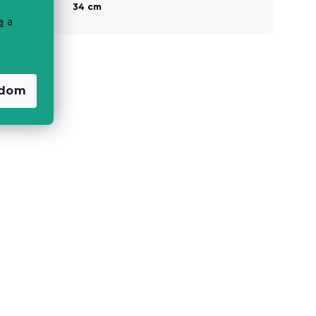
Magasság a
34 cm
láb résznél
a
a
adom