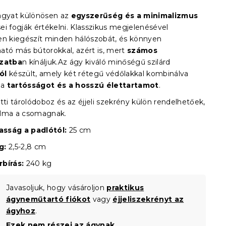
gyat különösen az
egyszerűség és a minimalizmus
ei fogják értékelni. Klasszikus megjelenésével
en kiegészít minden hálószobát, és könnyen
ató más bútorokkal, azért is, mert
számos
ozatba
n kínáljuk.Az ágy kiváló minőségű szilárd
ól
készült, amely két rétegű védőlakkal kombinálva
 a
tartósságot és a hosszú élettartamot
.
tti tárolódoboz és az éjjeli szekrény külön rendelhetőek,
alma a csomagnak.
sság a padlótól:
25 cm
g:
2,5-2,8 cm
bírás:
240 kg
Javasoljuk, hogy vásároljon
praktikus
ágyneműtartó fiókot
vagy
éjjeliszekrényt az
ágyhoz
.
Ezek nem részei az ágynak.