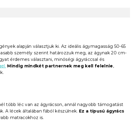
igények alapján választjuk ki. Az ideális ágymagasság 50-65
gasabb személy szerint határozzuk meg, az ágynak 20 cm-
ágyat érdemes választani, minőségi ágyráccsal és
el.
Mindig mindkét partnernek meg kell felelnie
,
k.
inél több léc van az ágyrácson, annál nagyobb támogatást
. A lécek általában fából készülnek.
Ez a típusú ágyrács
yabb matracokhoz is.