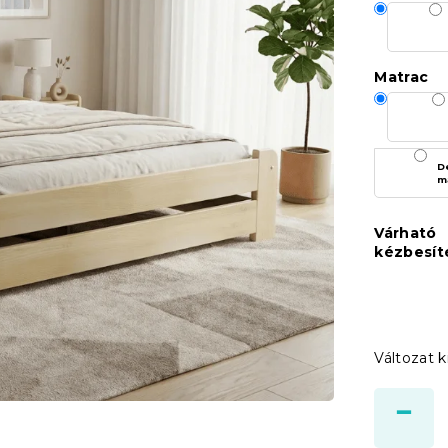
Matrac
D
m
Várható
kézbesít
Változat k