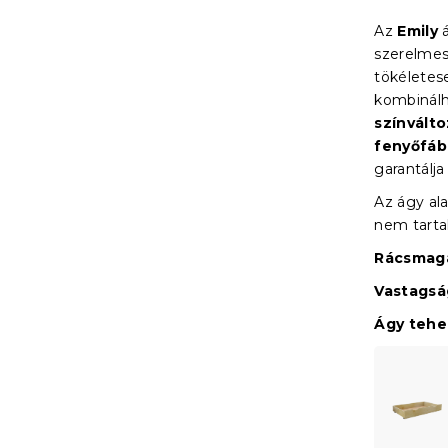
Az
Emily
á
szerelmes
tökéletes
kombinálh
színvált
fenyőfáb
garantálja
Az ágy ala
nem tart
Rácsmaga
Vastagsá
Ágy teher