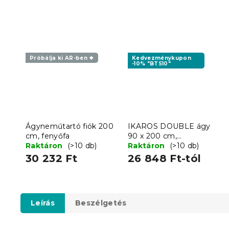
Próbálja ki AR-ben ❖
Kedvezménykupon
-10% "BTS10"
Ágyneműtartó fiók 200
IKAROS DOUBLE ágy
cm, fenyőfa
90 x 200 cm,
Raktáron
(>10 db)
fehér/sonoma tölgy
Raktáron
(>10 db)
30 232 Ft
26 848 Ft-tól
Leírás
Beszélgetés