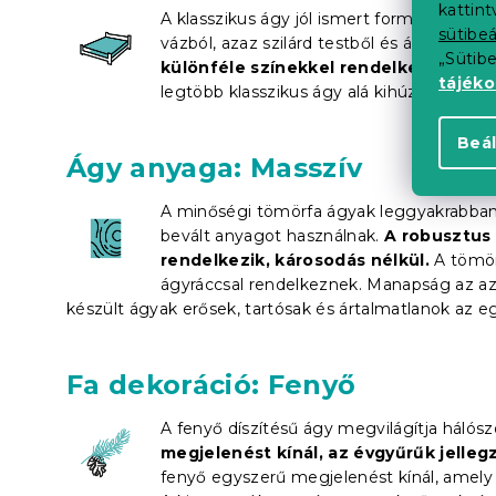
kattin
A klasszikus ágy jól ismert formája egyedül
sütibeá
vázból, azaz szilárd testből és ágyrácsból
„Sütib
különféle színekkel rendelkeznek
. Há
tájék
legtöbb klasszikus ágy alá kihúzható
táro
Beál
Ágy anyaga: Masszív
A minőségi tömörfa ágyak leggyakrabban 
bevált anyagot használnak.
A robusztus 
rendelkezik, károsodás nélkül.
A tömörf
ágyráccsal rendelkeznek. Manapság az azon
készült ágyak erősek, tartósak és ártalmatlanok az e
Fa dekoráció: Fenyő
A fenyő díszítésű ágy megvilágítja hálósz
megjelenést kínál, az évgyűrűk jellegz
fenyő egyszerű megjelenést kínál, amely