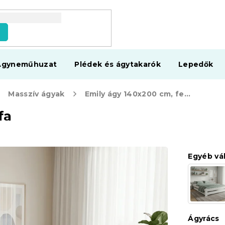
s
Ágyneműhuzat
Plédek és ágytakarók
Lepedők
Masszív ágyak
Emily ágy 140x200 cm, fenyőfa
fa
Egyéb vá
Ágyrács