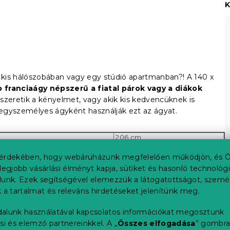
K
y kis hálószobában vagy egy stúdió apartmanban?! A 140 x
b franciaágy népszerű a fiatal párok vagy a diákok
szeretik a kényelmet, vagy akik kis kedvencüknek is
egyszemélyes ágyként használják ezt az ágyat.
206 cm
200 cm
147 cm
érdekében, hogy webáruházunk megfelelően működjön, és Ö
140 cm
legjobb vásárlási élményt kapja, sütiket és hasonló technológ
50 cm
lunk. Ezek segítségével elemezzük a látogatottságot, szemé
34 cm
 a tartalmat és releváns hirdetéseket jelenítünk meg.
alunk használatával kapcsolatos információkat megosztunk
si és elemző partnereinkkel. A „
Összes elfogadása
” gombr