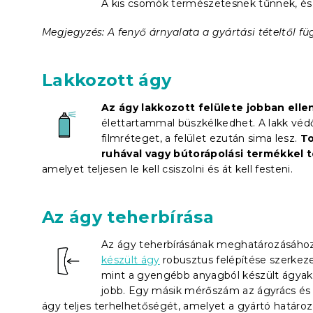
A kis csomók természetesnek tűnnek, és 
Megjegyzés: A fenyő árnyalata a gyártási tételtől fü
Lakkozott ágy
Az ágy lakkozott felülete jobban elle
élettartammal büszkélkedhet. A lakk védő
filmréteget, a felület ezután sima lesz.
To
ruhával vagy bútorápolási termékkel t
amelyet teljesen le kell csiszolni és át kell festeni.
Az ágy teherbírása
Az ágy teherbírásának meghatározásához
készült ágy
robusztus felépítése szerkezet
mint a gyengébb anyagból készült ágyak.
jobb. Egy másik mérőszám az ágyrács és 
ágy teljes terhelhetőségét, amelyet a gyártó határo