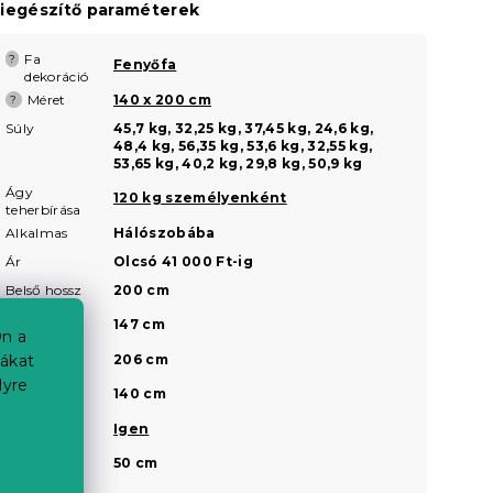
iegészítő paraméterek
Fa
?
Fenyőfa
dekoráció
Méret
140 x 200 cm
?
Súly
45,7 kg, 32,25 kg, 37,45 kg, 24,6 kg,
48,4 kg, 56,35 kg, 53,6 kg, 32,55 kg,
53,65 kg, 40,2 kg, 29,8 kg, 50,9 kg
Ágy
120 kg személyenként
teherbírása
Alkalmas
Hálószobába
Ár
Olcsó 41 000 Ft-ig
Belső hossz
200 cm
Belső
147 cm
n a
szélesség
Külső hossz
206 cm
iákat
lyre
Külső
140 cm
szélesség
Lakkozott
Igen
Magasság a
50 cm
fej résznél
a