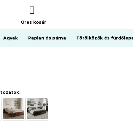
Üres kosár
KOSÁR
Ágyak
Paplan és párna
Törölközők és fürdőlep
ltozatok: