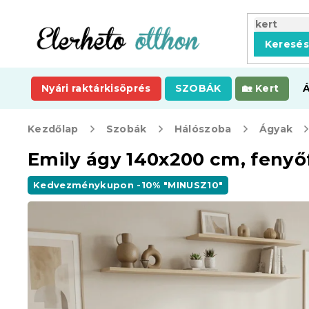
Ugrás
a
fő
Keresé
tartalomhoz
Nyári raktárkisöprés
SZOBÁK
Kert
Kezdőlap
Szobák
Hálószoba
Ágyak
Emily ágy 140x200 cm, fenyő
Kedvezménykupon -10% "MINUSZ10"