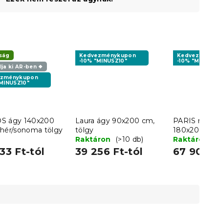
ság
Kedvezménykupon
Kedvezményk
-10% "MINUSZ10"
-10% "MINUSZ1
ja ki AR-ben ❖
ezménykupon
"MINUSZ10"
S ágy 140x200
Laura ágy 90x200 cm,
PARIS magas
ehér/sonoma tölgy
tölgy
180x200 cm,
Raktáron
(>10 db)
Raktáron
(
33 Ft-tól
39 256 Ft-tól
67 909 F