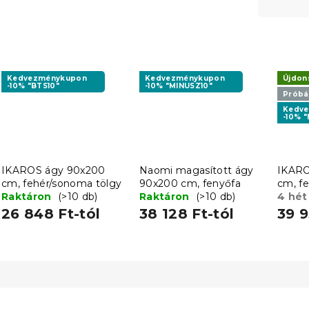
Kedvezménykupon
Kedvezménykupon
Újdon
-10% "BTS10"
-10% "MINUSZ10"
Próbál
Kedv
-10% 
IKAROS ágy 90x200
Naomi magasított ágy
IKARO
cm, fehér/sonoma tölgy
90x200 cm, fenyőfa
cm, f
Raktáron
(>10 db)
Raktáron
(>10 db)
4 hét
26 848 Ft-tól
38 128 Ft-tól
39 9