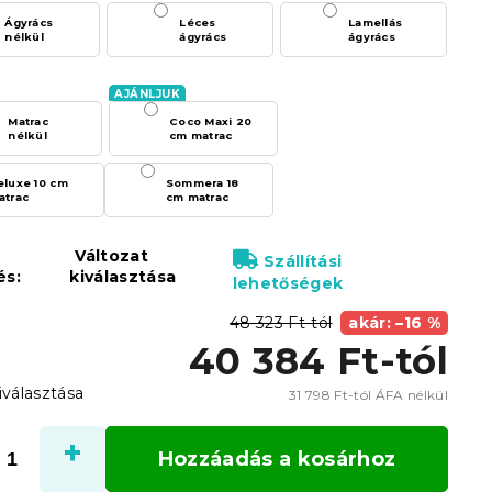
Ágyrács
Léces
Lamellás
nélkül
ágyrács
ágyrács
Matrac
Coco Maxi 20
nélkül
cm matrac
eluxe 10 cm
Sommera 18
atrac
cm matrac
Változat
Szállítási
és:
kiválasztása
lehetőségek
48 323 Ft-tól
akár: –16 %
40 384 Ft
-tól
iválasztása
31 798 Ft
-tól ÁFA nélkül
Egysé
Hozzáadás a kosárhoz