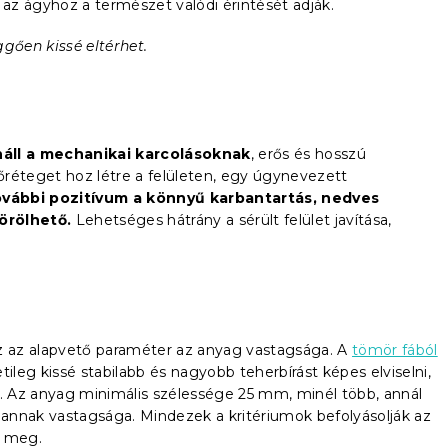
az ágyhoz a természet valódi érintését adják.
ggően kissé eltérhet.
náll a mechanikai karcolásoknak
, erős és hosszú
réteget hoz létre a felületen, egy úgynevezett
vábbi pozitívum a könnyű karbantartás, nedves
örölhető.
Lehetséges hátrány a sérült felület javítása,
 az alapvető paraméter az anyag vastagsága. A
tömör fából
ileg kissé stabilabb és nagyobb teherbírást képes elviselni,
 Az anyag minimális szélessége 25 mm, minél több, annál
annak vastagsága. Mindezek a kritériumok befolyásolják az
z meg.