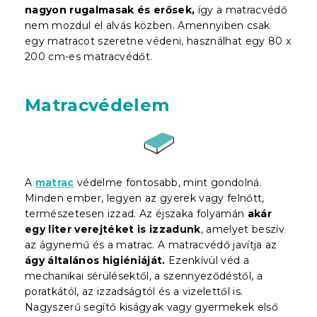
nagyon rugalmasak és erősek,
így a matracvédő
nem mozdul el alvás közben. Amennyiben csak
egy matracot szeretne védeni, használhat egy 80 x
200 cm-es matracvédőt.
Matracvédelem
A
matrac
védelme fontosabb, mint gondolná.
Minden ember, legyen az gyerek vagy felnőtt,
természetesen izzad. Az éjszaka folyamán
akár
egy liter verejtéket is izzadunk
, amelyet beszív
az ágynemű és a matrac. A matracvédő javítja az
ágy általános higiéniáját.
Ezenkívül véd a
mechanikai sérülésektől, a szennyeződéstől, a
poratkától, az izzadságtól és a vizelettől is.
Nagyszerű segítő kiságyak vagy gyermekek első