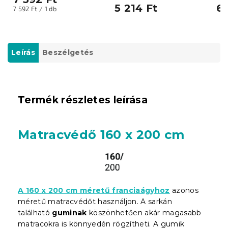
5 214 Ft
6 
Egységár:
7 592 Ft / 1 db
Leírás
Beszélgetés
Termék részletes leírása
Matracvédő 160 x 200 cm
A 160 x 200 cm méretű franciaágyhoz
azonos
méretű matracvédőt használjon. A sarkán
található
guminak
köszönhetően akár magasabb
matracokra is könnyedén rögzítheti. A gumik