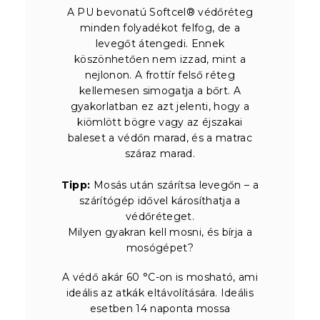
A PU bevonatú Softcel® védőréteg
minden folyadékot felfog, de a
levegőt átengedi. Ennek
köszönhetően nem izzad, mint a
nejlonon. A frottír felső réteg
kellemesen simogatja a bőrt. A
gyakorlatban ez azt jelenti, hogy a
kiömlött bögre vagy az éjszakai
baleset a védőn marad, és a matrac
száraz marad.
Tipp:
Mosás után szárítsa levegőn – a
szárítógép idővel károsíthatja a
védőréteget.
Milyen gyakran kell mosni, és bírja a
mosógépet?
A védő akár 60 °C-on is mosható, ami
ideális az atkák eltávolítására. Ideális
esetben 14 naponta mossa