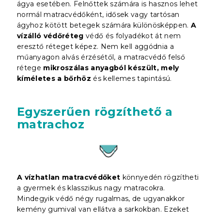
ágya esetében. Felnőttek számára is hasznos lehet
normál matracvédőként, idősek vagy tartósan
ágyhoz kötött betegek számára különösképpen.
A
vízálló védőréteg
védő és folyadékot át nem
eresztő réteget képez. Nem kell aggódnia a
műanyagon alvás érzésétől, a matracvédő felső
rétege
mikroszálas anyagból készült, mely
kíméletes a bőrhöz
és kellemes tapintású.
Egyszerűen rögzíthető a
matrachoz
A vízhatlan matracvédőket
könnyedén rögzítheti
a gyermek és klasszikus nagy matracokra.
Mindegyik védő négy rugalmas, de ugyanakkor
kemény gumival van ellátva a sarkokban. Ezeket