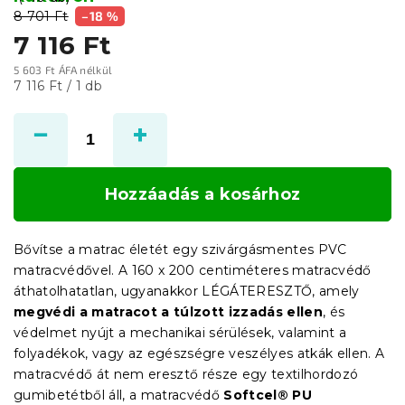
8 701 Ft
–18 %
7 116 Ft
5 603 Ft ÁFA nélkül
Egységár:
7 116 Ft / 1 db
Hozzáadás a kosárhoz
Bővítse a matrac életét egy szivárgásmentes PVC
matracvédővel. A 160 x 200 centiméteres matracvédő
áthatolhatatlan, ugyanakkor LÉGÁTERESZTŐ, amely
megvédi a matracot a túlzott izzadás ellen
, és
védelmet nyújt a mechanikai sérülések, valamint a
folyadékok, vagy az egészségre veszélyes atkák ellen. A
matracvédő át nem eresztő része egy textilhordozó
gumibetétből áll, a matracvédő
Softcel® PU