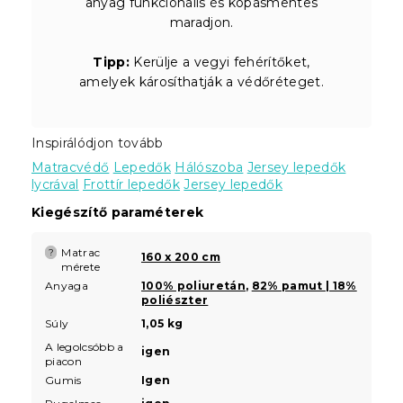
anyag funkcionális és kopásmentes
maradjon.
Tipp:
Kerülje a vegyi fehérítőket,
amelyek károsíthatják a védőréteget.
Inspirálódjon tovább
Matracvédő
Lepedők
Hálószoba
Jersey lepedők
lycrával
Frottír lepedők
Jersey lepedők
Kiegészítő paraméterek
Matrac
?
160 x 200 cm
mérete
Anyaga
100% poliuretán
,
82% pamut | 18%
poliészter
Súly
1,05 kg
A legolcsóbb a
igen
piacon
Gumis
Igen