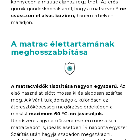
könnyedén a matrac aljához rögzítheti. Az erős
gumik gondoskodnak arról, hogy a matracvédő
ne
csússzon el alvás közben,
hanem a helyén
maradjon.
A matrac élettartamának
meghosszabbítása
A matracvédők tisztítása nagyon egyszerű.
Az
első használat előtt mossa ki és alaposan szárítsa
meg. A kívánt tulajdonságok, különösen az
áteresztőképesség megőrzése érdekében a
mosást
maximum 60 °C-on javasoljuk.
Rendszeres ágyneműcsere esetén mossa ki a
matracvédőt is, ideális esetben 14 naponta egyszer.
Szárítás után hagyja szabadon megszáradni,