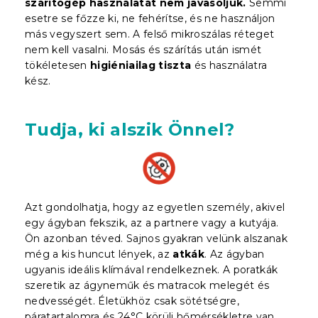
szárítógép használatát nem javasoljuk.
Semmi
esetre se főzze ki, ne fehérítse, és ne használjon
más vegyszert sem. A felső mikroszálas réteget
nem kell vasalni. Mosás és szárítás után ismét
tökéletesen
higiéniailag tiszta
és használatra
kész.
Tudja, ki alszik Önnel?
Azt gondolhatja, hogy az egyetlen személy, akivel
egy ágyban fekszik, az a partnere vagy a kutyája.
Ön azonban téved. Sajnos gyakran velünk alszanak
még a kis huncut lények, az
atkák
. Az ágyban
ugyanis ideális klímával rendelkeznek. A poratkák
szeretik az ágyneműk és matracok melegét és
nedvességét. Életükhöz csak sötétségre,
páratartalomra és 24°C körüli hőmérsékletre van