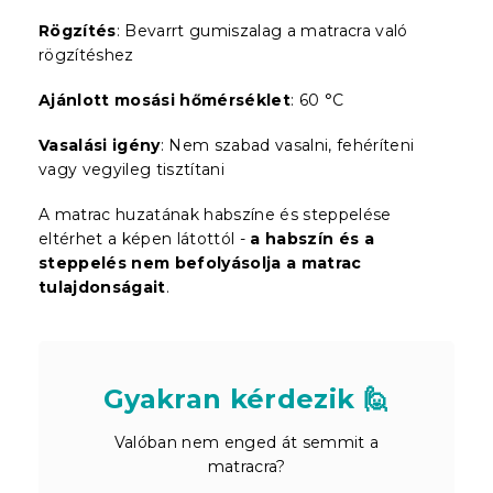
Rögzítés
: Bevarrt gumiszalag a matracra való
rögzítéshez
Ajánlott mosási hőmérséklet
: 60 °C
Vasalási igény
: Nem szabad vasalni, fehéríteni
vagy vegyileg tisztítani
A matrac huzatának habszíne és steppelése
eltérhet a képen látottól -
a habszín és a
steppelés nem befolyásolja a matrac
tulajdonságait
.
Gyakran kérdezik 🙋
Valóban nem enged át semmit a
matracra?