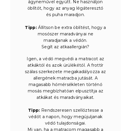
ágyneművel együtt. Ne használjon
öblítőt, hogy az anyag légáteresztő
és puha maradjon.
Tipp:
Állítson be extra öblítést, hogy a
mosószer maradványai ne
maradjanak a védőn.
Segít az atkaallergián?
Igen, a védő megvédi a matracot az
atkáktól és azok ürülékétől. A frottír
szálas szerkezete megakadályozza az
allergének matracba jutását. A
magasabb hőmérsékleten történő
mosás megbízhatóan elpusztítja az
atkákat és maradványaikat.
Tipp:
Rendszeresen szellőztesse a
védőt a napon, hogy megújuljanak
védő tulajdonságai.
Mi van, ha a matracom magasabb a