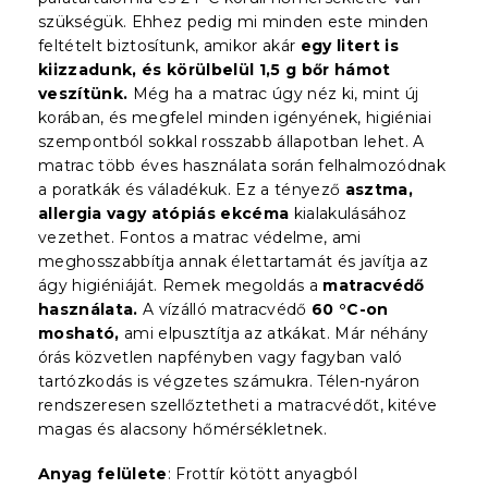
szükségük. Ehhez pedig mi minden este minden
feltételt biztosítunk, amikor akár
egy litert is
kiizzadunk,
és körülbelül 1,5 g bőr hámot
veszítünk.
Még ha a matrac úgy néz ki, mint új
korában, és megfelel minden igényének, higiéniai
szempontból sokkal rosszabb állapotban lehet. A
matrac több éves használata során felhalmozódnak
a poratkák és váladékuk. Ez a tényező
asztma,
allergia vagy atópiás ekcéma
kialakulásához
vezethet. Fontos a matrac védelme, ami
meghosszabbítja annak élettartamát és javítja az
ágy higiéniáját. Remek megoldás a
matracvédő
használata.
A vízálló matracvédő
60 °C-on
mosható,
ami elpusztítja az atkákat. Már néhány
órás közvetlen napfényben vagy fagyban való
tartózkodás is végzetes számukra. Télen-nyáron
rendszeresen szellőztetheti a matracvédőt, kitéve
magas és alacsony hőmérsékletnek.
Anyag felülete
: Frottír kötött anyagból