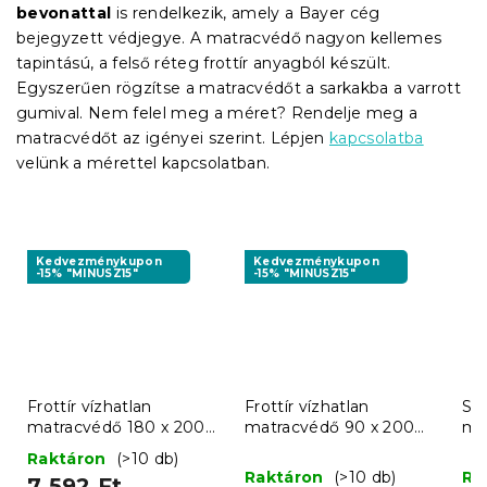
bevonattal
is rendelkezik, amely a Bayer cég
bejegyzett védjegye. A matracvédő nagyon kellemes
tapintású, a felső réteg frottír anyagból készült.
Egyszerűen rögzítse a matracvédőt a sarkakba a varrott
gumival. Nem felel meg a méret? Rendelje meg a
matracvédőt az igényei szerint. Lépjen
kapcsolatba
velünk a mérettel kapcsolatban.
Kedvezménykupon
Kedvezménykupon
-15% "MINUSZ15"
-15% "MINUSZ15"
Frottír vízhatlan
Frottír vízhatlan
Ste
matracvédő 180 x 200
matracvédő 90 x 200
ma
cm
cm
c
Raktáron
(>10 db)
Raktáron
(>10 db)
Ra
7 592 Ft