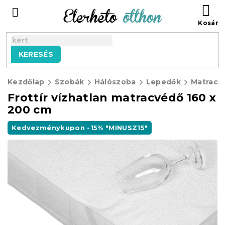
Ugrás
KO
a
fő
tartalomhoz
KERESÉS
Kezdőlap
Szobák
Hálószoba
Lepedők
Matracv
Frottír vízhatlan matracvédő 160 x
200 cm
Kedvezménykupon -15% "MINUSZ15"